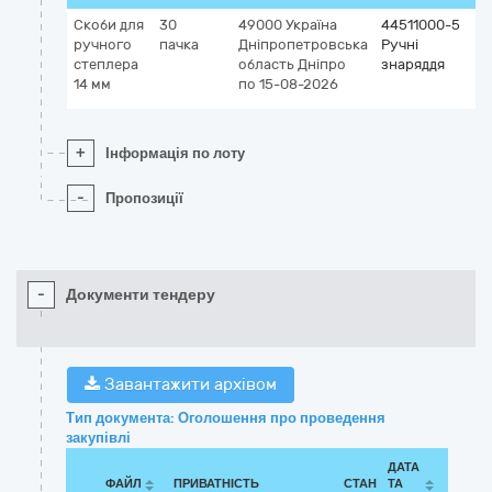
Скоби для
30
49000
Україна
44511000-5
ручного
пачка
Дніпропетровська
Ручні
степлера
область
Дніпро
знаряддя
14 мм
по 15-08-2026
+
Інформація по лоту
-
Пропозиції
-
Документи тендеру
Завантажити архівом
Тип документа: Оголошення про проведення
закупівлі
ДАТА
ФАЙЛ
ПРИВАТНІСТЬ
СТАН
ТА