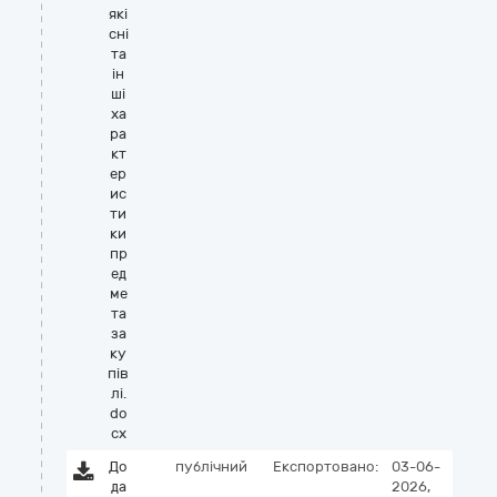
які
сні
та
ін
ші
ха
ра
кт
ер
ис
ти
ки
пр
ед
ме
та
за
ку
пів
лі.
do
cx
До
публічний
Експортовано:
03-06-
да
2026,