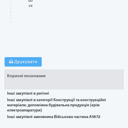
do
cx
Друкувати
Корисні посилання
Інші закупівлі в регіоні
Інші закупівлі в категорії Конструкції та конструкційні
матеріали; допоміжна будівельна продукція (крім
електроапаратури)
Інші закупівлі замовника Військова частина А1872