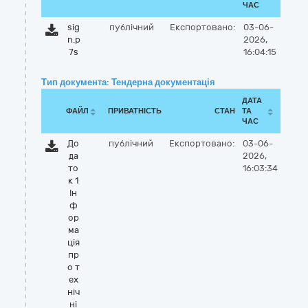
ЧАС
sig
публічний
Експортовано:
03-06-
n.p
2026,
7s
16:04:15
Тип документа: Тендерна документація
ДАТА
ФАЙЛ
ПРИВАТНІСТЬ
СТАН
ТА
ЧАС
До
публічний
Експортовано:
03-06-
да
2026,
то
16:03:34
к 1
Ін
ф
ор
ма
ція
пр
о т
ех
ніч
ні