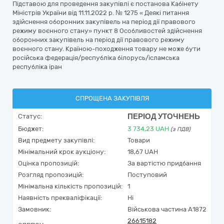
Підставою для проведення закупівлі є постанова Кабінету
Міністрів України від 11.11.2022 р. № 1275 « Деякі питання
здійснення оборонних закупівель на період дії правового
режиму воєнного стану» пункт 8 Особливостей здійснення
оборонних закупівель на період дії правового режиму
воєнного стану. Країною-походження товару не може бути
російська федерація/республіка білорусь/ісламська
республіка іран
СПРОЩЕНА ЗАКУПІВЛЯ
ПЕРІОД УТОЧНЕНЬ
Статус:
Бюджет:
3 734,23
UAH
(з ПДВ)
Вид предмету закупівлі:
Товари
Мінімальний крок аукціону:
18,67 UAH
Оцінка пропозицій:
За вартістю придбання
Розгляд пропозицій:
Поступовий
Мінімальна кількість пропозицій:
1
Наявність прекваліфікації:
Ні
Замовник:
Військова частина А1872
26615182