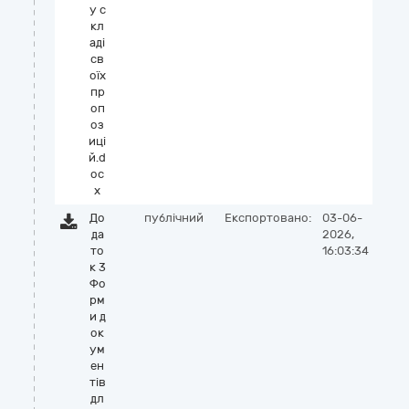
у с
кл
аді
св
оїх
пр
оп
оз
иці
й.d
oc
x
До
публічний
Експортовано:
03-06-
да
2026,
то
16:03:34
к 3
Фо
рм
и д
ок
ум
ен
тів
дл