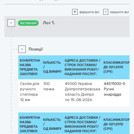
+
-
відкрити всі
закрити всі
-
Лот 1.
Активний
-
Позиції
КОНКРЕТНА
АДРЕСА ДОСТАВКИ /
КІЛЬКІСТЬ
КЛАСИФІКАТОР
НАЗВА
СТРОК ПОСТАВКИ/
/
ДК 021:2015
ПРЕДМЕТА
ВИКОНАННЯ РОБІТ/
ОД.ВИМІРУ
(CPV)
ЗАКУПІВЛІ
НАДАННЯ ПОСЛУГ:
Скоби для
100
49000
Україна
44511000-5
ручного
пачка
Дніпропетровська
Ручні
степлера
область
Дніпро
знаряддя
12 мм
по 15-08-2026
КОНКРЕТНА
АДРЕСА ДОСТАВКИ /
КІЛЬКІСТЬ
КЛАСИФІКАТОР
НАЗВА
СТРОК ПОСТАВКИ/
/
ДК 021:2015
ПРЕДМЕТА
ВИКОНАННЯ РОБІТ/
ОД.ВИМІРУ
(CPV)
ЗАКУПІВЛІ
НАДАННЯ ПОСЛУГ: