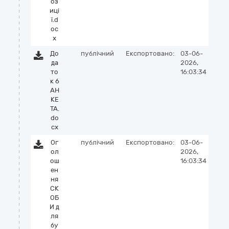
оз
иці
ї.d
oc
x
До
публічний
Експортовано:
03-06-
да
2026,
то
16:03:34
к 6
АН
КЕ
ТА.
do
cx
Ог
публічний
Експортовано:
03-06-
ол
2026,
ош
16:03:34
ен
ня
СК
ОБ
И д
ля
бу