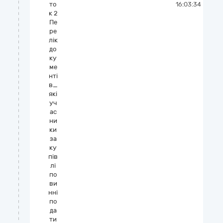
то
16:03:34
к 2
Пе
ре
лік
до
ку
ме
нті
в_
які
уч
ас
ни
ки
за
ку
пів
лі
по
ви
нні
по
да
ти