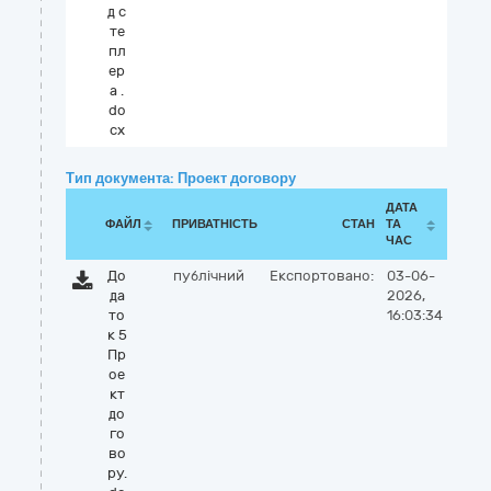
д с
те
пл
ер
а .
do
cx
Тип документа: Проект договору
ДАТА
ФАЙЛ
ПРИВАТНІСТЬ
СТАН
ТА
ЧАС
До
публічний
Експортовано:
03-06-
да
2026,
то
16:03:34
к 5
Пр
ое
кт
до
го
во
ру.