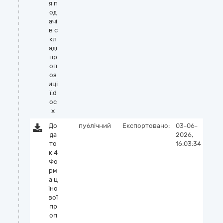
я п
од
ачі
в с
кл
аді
пр
оп
оз
иці
ї.d
oc
x
До
публічний
Експортовано:
03-06-
да
2026,
то
16:03:34
к 4
Фо
рм
а ц
іно
вої
пр
оп