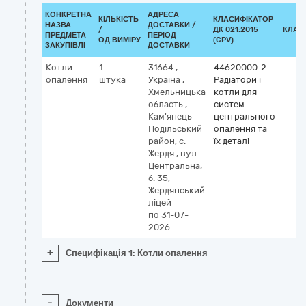
КОНКРЕТНА
АДРЕСА
КІЛЬКІСТЬ
КЛАСИФІКАТОР
НАЗВА
ДОСТАВКИ /
/
ДК 021:2015
КЛАС
ПРЕДМЕТА
ПЕРІОД
ОД.ВИМІРУ
(CPV)
ЗАКУПІВЛІ
ДОСТАВКИ
Котли
1
31664
,
44620000-2
опалення
штука
Україна
,
Радіатори і
Хмельницька
котли для
область
,
систем
Кам'янець-
центрального
Подільський
опалення та
район, с.
їх деталі
Жердя
,
вул.
Центральна,
б. 35,
Жердянський
ліцей
по 31-07-
2026
+
Специфікація 1: Котли опалення
-
Документи