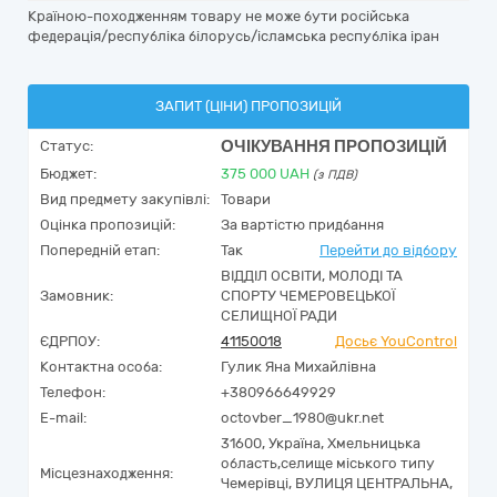
Країною-походженням товару не може бути російська
федерація/республіка білорусь/ісламська республіка іран
ЗАПИТ (ЦІНИ) ПРОПОЗИЦІЙ
ОЧІКУВАННЯ ПРОПОЗИЦІЙ
Статус:
Бюджет:
375 000
UAH
(з ПДВ)
Вид предмету закупівлі:
Товари
Оцінка пропозицій:
За вартістю придбання
Попередній етап:
Так
Перейти до відбору
ВІДДІЛ ОСВІТИ, МОЛОДІ ТА
Замовник:
СПОРТУ ЧЕМЕРОВЕЦЬКОЇ
СЕЛИЩНОЇ РАДИ
ЄДРПОУ:
41150018
Досьє YouControl
Контактна особа:
Гулик Яна Михайлівна
Телефон:
+380966649929
E-mail:
octovber_1980@ukr.net
31600,
Україна
,
Хмельницька
область,
селище міського типу
Місцезнаходження:
Чемерівці,
ВУЛИЦЯ ЦЕНТРАЛЬНА,