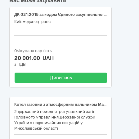
Вас може зацікавити
ДК 021:2015 за кодом Єдиного закупівельного словника (CPV): 44620000-2 - Радіатори і котли для систем центрального опалення та їх деталі (радіатори опалення сталеві з боковим підключенням тип 22)
Київмедспецтранс
Очікувана вартість
20 001,00 UAH
з ПДВ
Дивитись
Котел газовий з атмосферним пальником Маяк АОГВ-100Е
2 державний пожежно-рятувальний загін
Головного управління Державної служби
України з надзвичайних ситуацій у
Миколаївській області