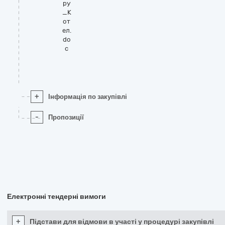
ру
_К
от
ел.
do
c
+
Інформація по закупівлі
-
Пропозиції
Електронні тендерні вимоги
+
Підстави для відмови в участі у процедурі закупівлі