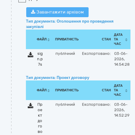
Завантажити архівом
Тип документа: Оголошення про проведення
закупівлі
ДАТА
ФАЙЛ
ПРИВАТНІСТЬ
СТАН
ТА
ЧАС
sig
публічний
Експортовано:
03-06-
n.p
2026,
7s
14:54:28
Тип документа: Проект договору
ДАТА
ФАЙЛ
ПРИВАТНІСТЬ
СТАН
ТА
ЧАС
Пр
публічний
Експортовано:
03-06-
ое
2026,
кт
14:52:29
до
го
во