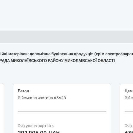
укційні матеріали; допоміжна будівельна продукція (крім електроапара
КА РАДА МИКОЛАЇВСЬКОГО РАЙОНУ МИКОЛАЇВСЬКОЇ ОБЛАСТІ
Бетон
Цем
Військова частина А3628
Війс
Очікувана вартість
Очік
292 905,00 UAH
63