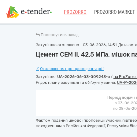
PROZORRO
PROZORRO MARKET
Повернутись назад
Закупівлю оголошено - 03-06-2026, 14:51. Дата остан
Цемент CEM II, 42,5 МПа, мішок п
Оголошення про проведення.pdf
Закупівля:
UA-2026-06-03-009243-a
/
на ProZorro
Рядок плану закупівлі та обґрунтування:
UA-P-202
Період подачі
з 03-06-202
по 08-06-202
Фактом подання цінової пропозиції учасник підтве
походженням з Російської Федерації, Республіки Біл