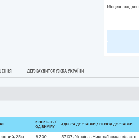
Місцезнаходжен
ШЕННЯ
ДЕРЖАУДИТСЛУЖБА УКРАЇНИ
КІЛЬКІСТЬ /
ВЛІ
АДРЕСА ДОСТАВКИ / ПЕРІОД ДОСТАВКИ
ОД.ВИМІРУ
перовий, 25кг
8 300
57107
,
Україна
,
Миколаївська область