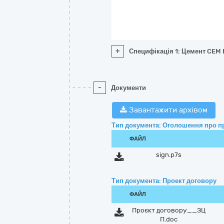
+
Специфікація 1: Цемент CEM I
-
Документи
Завантажити архівом
Тип документа: Оголошення про п
ФАЙЛ
sign.p7s
Тип документа: Проект договору
ФАЙЛ
Проєкт договору__ЗЦ
П.doc