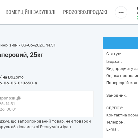
КОМЕРЦІЙНІ ЗАКУПІВЛІ
PROZORRO.ПРОДАЖІ
ніх змін - 03-06-2026, 14:51
аперовий, 25кг
Статус:
Бюджет:
Вид предмету за
Оцінка пропозиц
/
на DoZorro
Попередній етап
6-06-03-010650-a
Замовник:
 пропозицій
6, 14:51
ЄДРПОУ:
6, 00:01
Контактна особ
рджує, що запропонований товар, не є товаром
Телефон:
орусь або Ісламської Республіки Іран
E-mail: