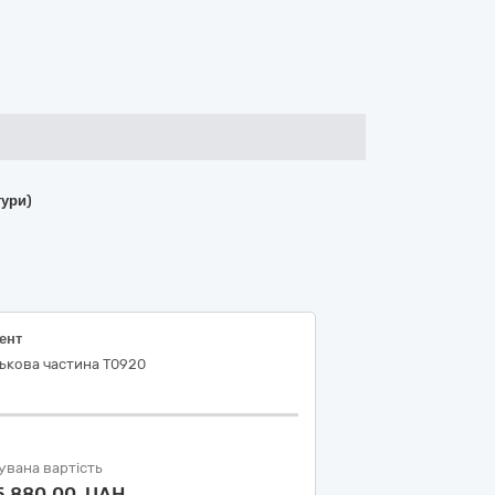
тури)
ент
ькова частина Т0920
увана вартість
5 880,00 UAH