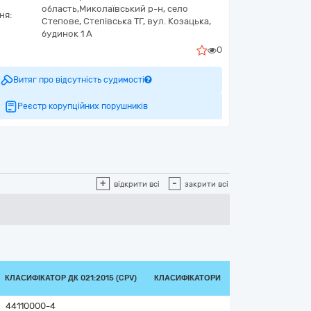
область,
Миколаївський р-н, село
ня:
Степове,
Степівська ТГ, вул. Козацька,
будинок 1 А
0
Витяг про відсутність судимості
Реєстр корупційних порушників
+
-
відкрити всі
закрити всі
КЛАСИФІКАТОР ДК 021:2015 (CPV)
КЛАСИФІКАТОРИ
44110000-4