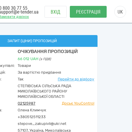
0 800 30 77 55
support@e-tender.ua
ВХІД
РЕЄСТРАЦІЯ
UK
Замовити дзвінок
ЗАПИТ (ЦІНИ) ПРОПОЗИЦІЙ
ОЧІКУВАННЯ ПРОПОЗИЦІЙ
66 012
UAH
(з ПДВ)
купівлі:
Товари
ій:
За вартістю придбання
:
Так
Перейти до відбору
СТЕПІВСЬКА СІЛЬСЬКА РАДА
МИКОЛАЇВСЬКОГО РАЙОНУ
МИКОЛАЇВСЬКОЇ ОБЛАСТІ
02125987
Досьє YouControl
а:
Олена Климчук
+380512511233
stepove_zakupivli@ukr.net
57107,
Україна
,
Миколаївська