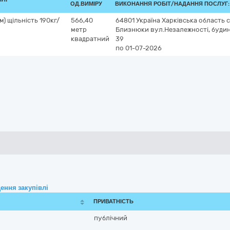
ОД.ВИМІРУ
ВИКОНАННЯ РОБІТ/НАДАННЯ ПОСЛУГ:
) щільність 190кг/
566,40
64801
Україна
Харківська область
метр
Близнюки
вул.Незалежності, буди
квадратний
39
по 01-07-2026
ення закупівлі
ПРИВАТНІСТЬ
публічний