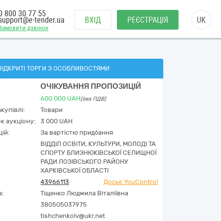
0 800 30 77 55
support@e-tender.ua
ВХІД
РЕЄСТРАЦІЯ
UK
Замовити дзвінок
ВІДКРИТІ ТОРГИ З ОСОБЛИВОСТЯМИ
ОЧІКУВАННЯ ПРОПОЗИЦІЙ
600 000
UAH
(без ПДВ)
купівлі:
Товари
к аукціону:
3 000 UAH
ій:
За вартістю придбання
ВІДДІЛ ОСВІТИ, КУЛЬТУРИ, МОЛОДІ ТА
СПОРТУ БЛИЗНЮКІВСЬКОЇ СЕЛИЩНОЇ
РАДИ ЛОЗІВСЬКОГО РАЙОНУ
ХАРКІВСЬКОЇ ОБЛАСТІ
43966113
Досьє YouControl
а:
Тіщенко Людмила Віталіївна
380505037975
tishchenkolv@ukr.net