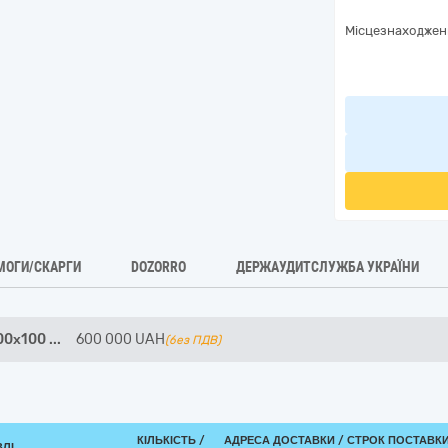
Місцезнаходжен
МОГИ/СКАРГИ
DOZORRO
ДЕРЖАУДИТСЛУЖБА УКРАЇНИ
00х100
...
600 000
UAH
(без ПДВ)
КІЛЬКІСТЬ /
АДРЕСА ДОСТАВКИ /
СТРОК ПОСТАВК
ВЛІ