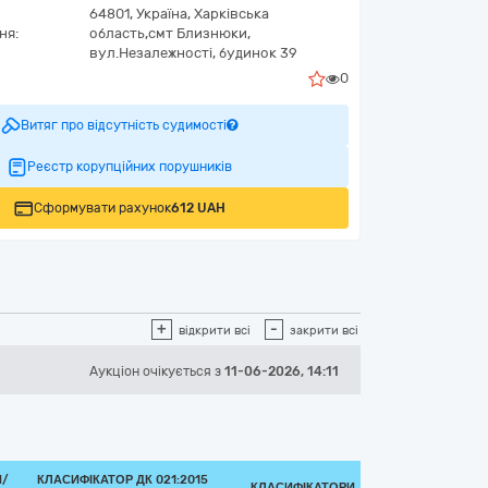
64801,
Україна
,
Харківська
ня:
область,
смт Близнюки,
вул.Незалежності, будинок 39
0
Витяг про відсутність судимості
Реєстр корупційних порушників
Сформувати рахунок
612 UAH
+
-
відкрити всі
закрити всі
Аукціон
очікується
з
11-06-2026, 14:11
И/
КЛАСИФІКАТОР ДК 021:2015
КЛАСИФІКАТОРИ