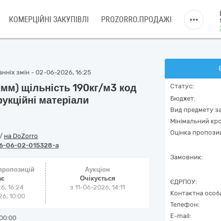
КОМЕРЦІЙНІ ЗАКУПІВЛІ
PROZORRO.ПРОДАЖІ
нніх змін - 02-06-2026, 16:25
мм) щільність 190кг/м3 код
Статус:
укційні матеріали
Бюджет:
Вид предмету за
Мінімальний кро
Оцінка пропозиц
/
на DoZorro
6-06-02-015328-a
Замовник:
 пропозицій
Аукціон
ає
Очікується
ЄДРПОУ:
6, 16:24
з
11-06-2026, 14:11
Контактна особ
6, 10:00
Телефон:
E-mail:
00:00