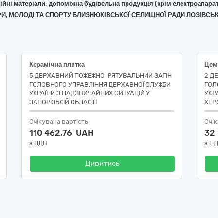
укційні матеріали; допоміжна будівельна продукція (крім електроапара
ЛЬТУРИ, МОЛОДІ ТА СПОРТУ БЛИЗНЮКІВСЬКОЇ СЕЛИЩНОЇ РАДИ ЛОЗІВС
Керамічна плитка
Цем
5 ДЕРЖАВНИЙ ПОЖЕЖНО-РЯТУВАЛЬНИЙ ЗАГІН
2 Д
ГОЛОВНОГО УПРАВЛІННЯ ДЕРЖАВНОЇ СЛУЖБИ
ГОЛ
УКРАЇНИ З НАДЗВИЧАЙНИХ СИТУАЦІЙ У
УКР
ЗАПОРІЗЬКІЙ ОБЛАСТІ
ХЕР
Очікувана вартість
Очік
110 462,76 UAH
32
з ПДВ
з П
Дивитись