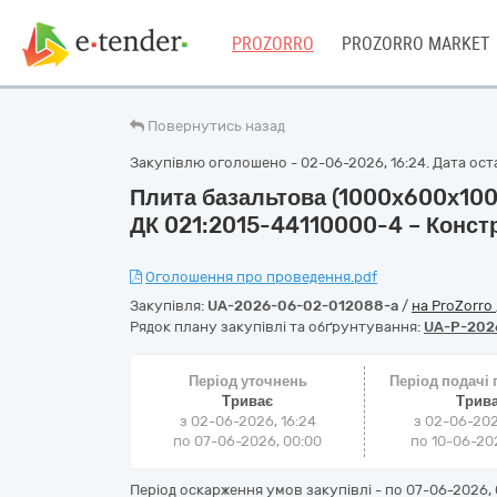
PROZORRO
PROZORRO MARKET
Повернутись назад
Закупівлю оголошено - 02-06-2026, 16:24. Дата оста
Плита базальтова (1000х600х100
ДК 021:2015-44110000-4 – Констр
Оголошення про проведення.pdf
Закупівля:
UA-2026-06-02-012088-a
/
на ProZorro
Рядок плану закупівлі та обґрунтування:
UA-P-202
Період уточнень
Період подачі
Триває
Трив
з 02-06-2026, 16:24
з 02-06-202
по 07-06-2026, 00:00
по 10-06-202
Період оскарження умов закупівлі - по
07-06-2026, 