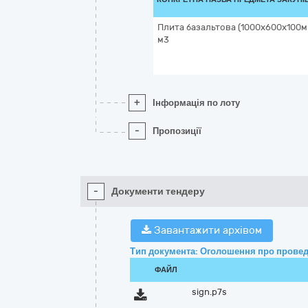
Плита базальтова (1000х600х100мм
м3
+
Інформація по лоту
-
Пропозиції
-
Документи тендеру
Завантажити архівом
Тип документа: Оголошення про провед
ФАЙЛ
sign.p7s