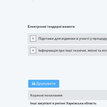
Електронні тендерні вимоги
+
Підстави для відмови в участі у процеду
+
Інформація про інші технічні, якісні та 
Друкувати
Корисні посилання
Інші закупівлі в регіоні Харківська область