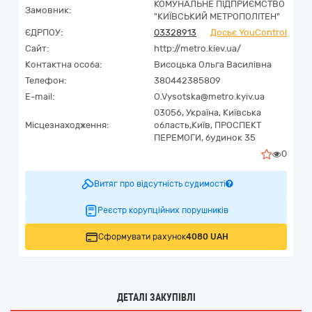
КОМУНАЛЬНЕ ПІДПРИЄМСТВО
Замовник:
"КИЇВСЬКИЙ МЕТРОПОЛІТЕН"
ЄДРПОУ:
03328913
Досьє YouControl
Сайт:
http://metro.kiev.ua/
Контактна особа:
Висоцька Ольга Василівна
Телефон:
380442385809
E-mail:
O.Vysotska@metro.kyiv.ua
03056,
Україна
,
Київська
Місцезнаходження:
область,
Київ,
ПРОСПЕКТ
ПЕРЕМОГИ, будинок 35
0
Витяг про відсутність судимості
Реєстр корупційних порушників
Сформувати рахунок
4080 UAH
ДЕТАЛІ ЗАКУПІВЛІ