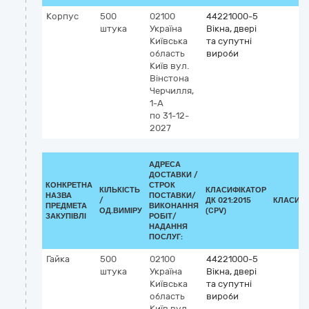
Корпус
500
02100
44221000-5
штука
Україна
Вікна, двері
Київська
та супутні
область
вироби
Київ
вул.
Вінстона
Черчилля,
1-А
по 31-12-
2027
АДРЕСА
ДОСТАВКИ /
КОНКРЕТНА
СТРОК
КІЛЬКІСТЬ
КЛАСИФІКАТОР
НАЗВА
ПОСТАВКИ/
/
ДК 021:2015
КЛАСИФІ
ПРЕДМЕТА
ВИКОНАННЯ
ОД.ВИМІРУ
(CPV)
ЗАКУПІВЛІ
РОБІТ/
НАДАННЯ
ПОСЛУГ:
Гайка
500
02100
44221000-5
штука
Україна
Вікна, двері
Київська
та супутні
область
вироби
Київ
вул.