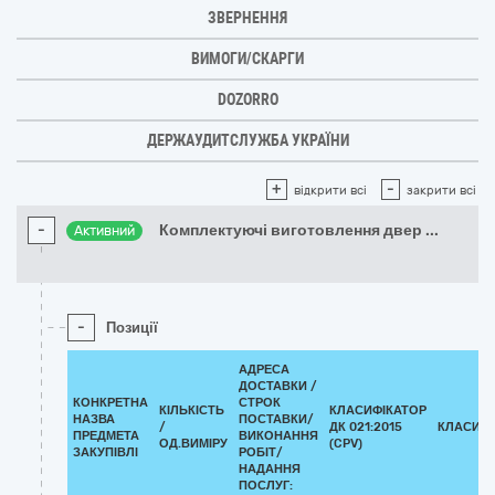
ЗВЕРНЕННЯ
ВИМОГИ/СКАРГИ
DOZORRO
ДЕРЖАУДИТСЛУЖБА УКРАЇНИ
+
-
відкрити всі
закрити всі
-
Комплектуючі виготовлення двер
...
Активний
-
Позиції
АДРЕСА
ДОСТАВКИ /
КОНКРЕТНА
СТРОК
КІЛЬКІСТЬ
КЛАСИФІКАТОР
НАЗВА
ПОСТАВКИ/
/
ДК 021:2015
КЛАСИФІ
ПРЕДМЕТА
ВИКОНАННЯ
ОД.ВИМІРУ
(CPV)
ЗАКУПІВЛІ
РОБІТ/
НАДАННЯ
ПОСЛУГ: