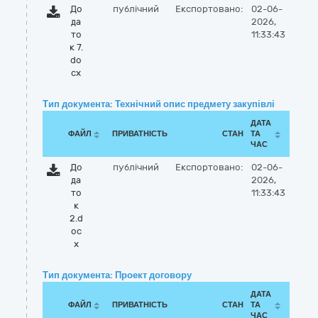
До
публічний
Експортовано:
02-06-
да
2026,
то
11:33:43
к 7.
do
cx
Тип документа: Технічний опис предмету закупівлі
ДАТА
ФАЙЛ
ПРИВАТНІСТЬ
СТАН
ТА
ЧАС
До
публічний
Експортовано:
02-06-
да
2026,
то
11:33:43
к
2.d
oc
x
Тип документа: Проект договору
ДАТА
ФАЙЛ
ПРИВАТНІСТЬ
СТАН
ТА
ЧАС