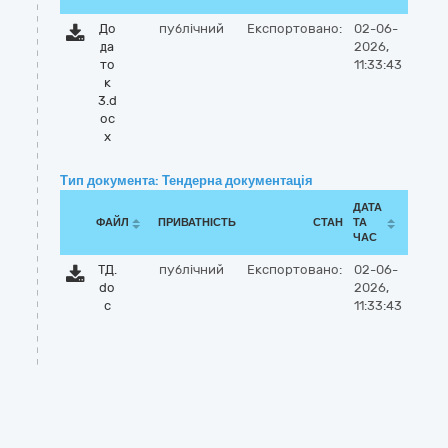
До
публічний
Експортовано:
02-06-
да
2026,
то
11:33:43
к
3.d
oc
x
Тип документа: Тендерна документація
ДАТА
ФАЙЛ
ПРИВАТНІСТЬ
СТАН
ТА
ЧАС
ТД.
публічний
Експортовано:
02-06-
do
2026,
c
11:33:43