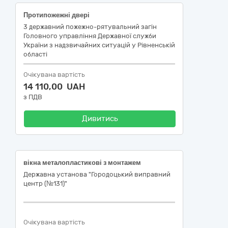
Протипожежні двері
3 державний пожежно-рятувальний загін
Головного управління Державної служби
України з надзвичайних ситуацій у Рівненській
області
Очікувана вартість
14 110,00 UAH
з ПДВ
Дивитись
вікна металопластикові з монтажем
Державна установа "Городоцький виправний
центр (№131)"
Очікувана вартість