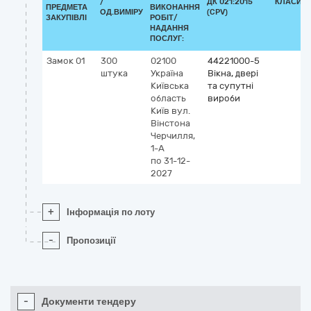
/
ДК 021:2015
КЛАСИФІ
ПРЕДМЕТА
ВИКОНАННЯ
ОД.ВИМІРУ
(CPV)
ЗАКУПІВЛІ
РОБІТ/
НАДАННЯ
ПОСЛУГ:
Замок 01
300
02100
44221000-5
штука
Україна
Вікна, двері
Київська
та супутні
область
вироби
Київ
вул.
Вінстона
Черчилля,
1-А
по 31-12-
2027
+
Інформація по лоту
-
Пропозиції
-
Документи тендеру