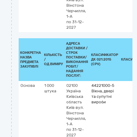
Вінстона
Черчилля,
1-А
по 31-12-
2027
АДРЕСА
ДОСТАВКИ /
КОНКРЕТНА
СТРОК
КІЛЬКІСТЬ
КЛАСИФІКАТОР
НАЗВА
ПОСТАВКИ/
/
ДК 021:2015
КЛАСИФІ
ПРЕДМЕТА
ВИКОНАННЯ
ОД.ВИМІРУ
(CPV)
ЗАКУПІВЛІ
РОБІТ/
НАДАННЯ
ПОСЛУГ:
Основа
1 000
02100
44221000-5
штука
Україна
Вікна, двері
Київська
та супутні
область
вироби
Київ
вул.
Вінстона
Черчилля,
1-А
по 31-12-
2027