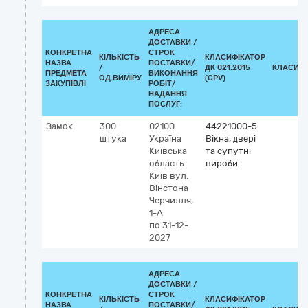
АДРЕСА
ДОСТАВКИ /
КОНКРЕТНА
СТРОК
КІЛЬКІСТЬ
КЛАСИФІКАТОР
НАЗВА
ПОСТАВКИ/
/
ДК 021:2015
КЛАСИФІ
ПРЕДМЕТА
ВИКОНАННЯ
ОД.ВИМІРУ
(CPV)
ЗАКУПІВЛІ
РОБІТ/
НАДАННЯ
ПОСЛУГ:
Замок
300
02100
44221000-5
штука
Україна
Вікна, двері
Київська
та супутні
область
вироби
Київ
вул.
Вінстона
Черчилля,
1-А
по 31-12-
2027
АДРЕСА
ДОСТАВКИ /
КОНКРЕТНА
СТРОК
КІЛЬКІСТЬ
КЛАСИФІКАТОР
НАЗВА
ПОСТАВКИ/