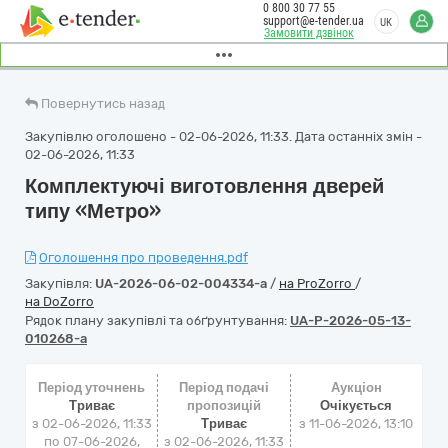
0 800 30 77 55
support@e-tender.ua
UK
Замовити дзвінок
Повернутись назад
Закупівлю оголошено - 02-06-2026, 11:33. Дата останніх змін -
02-06-2026, 11:33
Комплектуючі виготовлення дверей
типу «Метро»
Оголошення про проведення.pdf
Закупівля:
UA-2026-06-02-004334-a
/
на ProZorro
/
на DoZorro
Рядок плану закупівлі та обґрунтування:
UA-P-2026-05-13-
010268-a
Період уточнень
Період подачі
Аукціон
Триває
пропозицій
Очікується
з 02-06-2026, 11:33
Триває
з
11-06-2026, 13:10
по 07-06-2026,
з 02-06-2026, 11:33