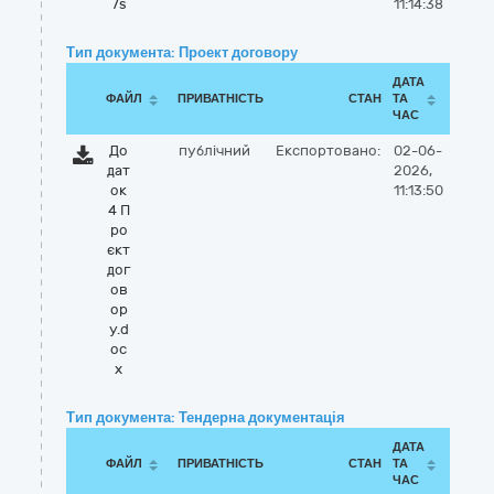
7s
11:14:38
Тип документа: Проект договору
ДАТА
ФАЙЛ
ПРИВАТНІСТЬ
СТАН
ТА
ЧАС
До
публічний
Експортовано:
02-06-
дат
2026,
ок
11:13:50
4 П
ро
єкт
дог
ов
ор
у.d
oc
x
Тип документа: Тендерна документація
ДАТА
ФАЙЛ
ПРИВАТНІСТЬ
СТАН
ТА
ЧАС