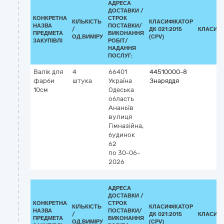
АДРЕСА
ДОСТАВКИ /
КОНКРЕТНА
СТРОК
КІЛЬКІСТЬ
КЛАСИФІКАТОР
НАЗВА
ПОСТАВКИ/
/
ДК 021:2015
КЛАСИФІ
ПРЕДМЕТА
ВИКОНАННЯ
ОД.ВИМІРУ
(CPV)
ЗАКУПІВЛІ
РОБІТ/
НАДАННЯ
ПОСЛУГ:
Валік для
4
66401
44510000-8
фарби
штука
Україна
Знаряддя
10см
Одеська
область
Ананьїв
вулиця
Гімназійна,
будинок
62
по 30-06-
2026
АДРЕСА
ДОСТАВКИ /
КОНКРЕТНА
СТРОК
КІЛЬКІСТЬ
КЛАСИФІКАТОР
НАЗВА
ПОСТАВКИ/
/
ДК 021:2015
КЛАСИФІ
ПРЕДМЕТА
ВИКОНАННЯ
ОД.ВИМІРУ
(CPV)