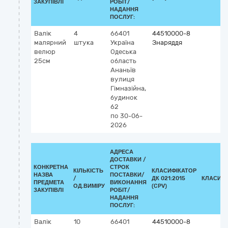
ЗАКУПІВЛІ
РОБІТ/
НАДАННЯ
ПОСЛУГ:
Валік
4
66401
44510000-8
малярний
штука
Україна
Знаряддя
велюр
Одеська
25см
область
Ананьїв
вулиця
Гімназійна,
будинок
62
по 30-06-
2026
АДРЕСА
ДОСТАВКИ /
КОНКРЕТНА
СТРОК
КІЛЬКІСТЬ
КЛАСИФІКАТОР
НАЗВА
ПОСТАВКИ/
/
ДК 021:2015
КЛАСИФІ
ПРЕДМЕТА
ВИКОНАННЯ
ОД.ВИМІРУ
(CPV)
ЗАКУПІВЛІ
РОБІТ/
НАДАННЯ
ПОСЛУГ:
Валік
10
66401
44510000-8