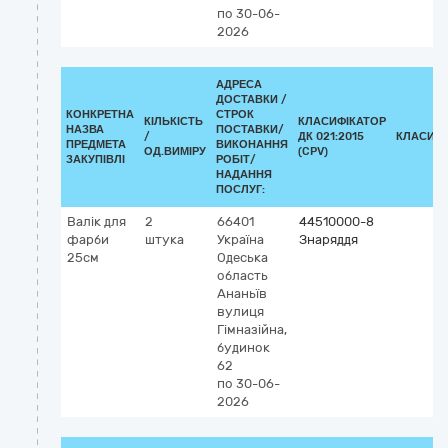
по 30-06-
2026
АДРЕСА
ДОСТАВКИ /
КОНКРЕТНА
СТРОК
КІЛЬКІСТЬ
КЛАСИФІКАТОР
НАЗВА
ПОСТАВКИ/
/
ДК 021:2015
КЛАСИФІ
ПРЕДМЕТА
ВИКОНАННЯ
ОД.ВИМІРУ
(CPV)
ЗАКУПІВЛІ
РОБІТ/
НАДАННЯ
ПОСЛУГ:
Валік для
2
66401
44510000-8
фарби
штука
Україна
Знаряддя
25см
Одеська
область
Ананьїв
вулиця
Гімназійна,
будинок
62
по 30-06-
2026