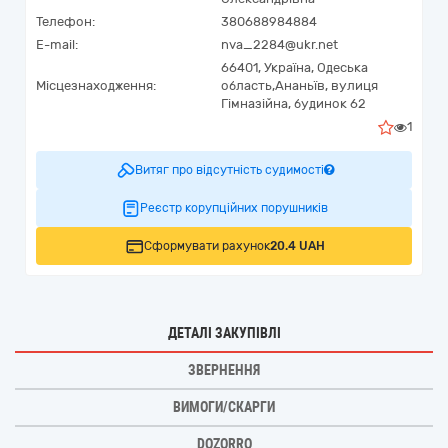
Телефон:
380688984884
E-mail:
nva_2284@ukr.net
66401,
Україна
,
Одеська
Місцезнаходження:
область,
Ананьїв,
вулиця
Гімназійна, будинок 62
1
Витяг про відсутність судимості
Реєстр корупційних порушників
Сформувати рахунок
20.4 UAH
ДЕТАЛІ ЗАКУПІВЛІ
ЗВЕРНЕННЯ
ВИМОГИ/СКАРГИ
DOZORRO