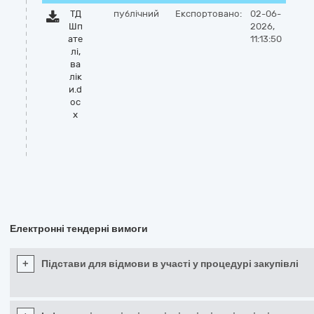
ТД
публічний
Експортовано:
02-06-
Шп
2026,
ате
11:13:50
лі,
ва
лік
и.d
oc
x
Електронні тендерні вимоги
+
Підстави для відмови в участі у процедурі закупівлі