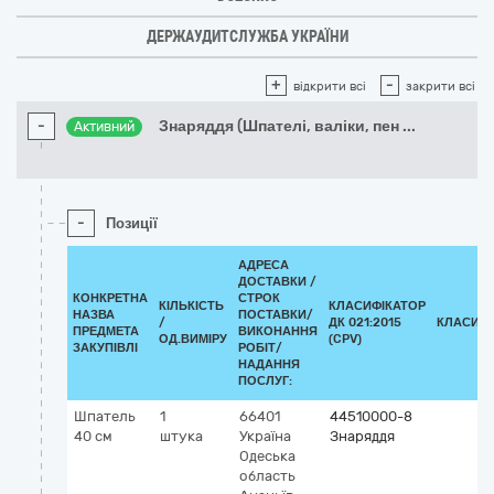
ДЕРЖАУДИТСЛУЖБА УКРАЇНИ
+
-
відкрити всі
закрити всі
-
Знаряддя (Шпателі, валіки, пен
...
Активний
-
Позиції
АДРЕСА
ДОСТАВКИ /
КОНКРЕТНА
СТРОК
КІЛЬКІСТЬ
КЛАСИФІКАТОР
НАЗВА
ПОСТАВКИ/
/
ДК 021:2015
КЛАСИФІ
ПРЕДМЕТА
ВИКОНАННЯ
ОД.ВИМІРУ
(CPV)
ЗАКУПІВЛІ
РОБІТ/
НАДАННЯ
ПОСЛУГ:
Шпатель
1
66401
44510000-8
40 см
штука
Україна
Знаряддя
Одеська
область