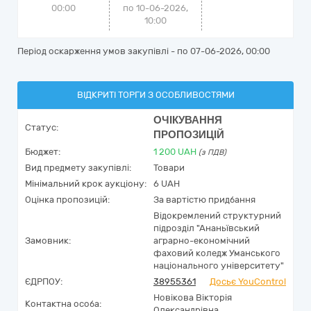
00:00
по 10-06-2026,
10:00
Період оскарження умов закупівлі - по
07-06-2026, 00:00
ВІДКРИТІ ТОРГИ З ОСОБЛИВОСТЯМИ
ОЧІКУВАННЯ
Статус:
ПРОПОЗИЦІЙ
Бюджет:
1 200
UAH
(з ПДВ)
Вид предмету закупівлі:
Товари
Мінімальний крок аукціону:
6 UAH
Оцінка пропозицій:
За вартістю придбання
Відокремлений структурний
підрозділ "Ананьївський
Замовник:
аграрно-економічний
фаховий коледж Уманського
національного університету"
ЄДРПОУ:
38955361
Досьє YouControl
Новікова Вікторія
Контактна особа:
Олександрівна