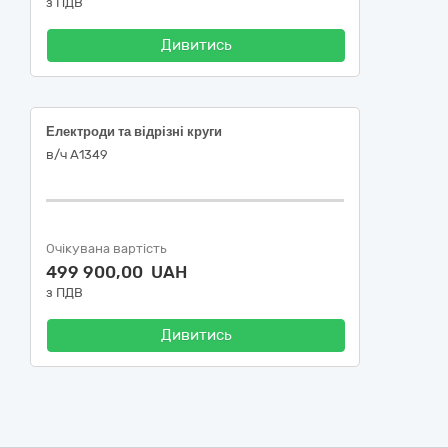
з ПДВ
Дивитись
Електроди та відрізні круги
в/ч А1349
Очікувана вартість
499 900,00 UAH
з ПДВ
Дивитись