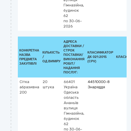
Гімназійна,
будинок
62
по 30-06-
2026
АДРЕСА
ДОСТАВКИ /
КОНКРЕТНА
СТРОК
КІЛЬКІСТЬ
КЛАСИФІКАТОР
НАЗВА
ПОСТАВКИ/
/
ДК 021:2015
КЛАСИФ
ПРЕДМЕТА
ВИКОНАННЯ
ОД.ВИМІРУ
(CPV)
ЗАКУПІВЛІ
РОБІТ/
НАДАННЯ
ПОСЛУГ:
Сітка
20
66401
44510000-8
абразивна
штука
Україна
Знаряддя
200
Одеська
область
Ананьїв
вулиця
Гімназійна,
будинок
62
по 30-06-