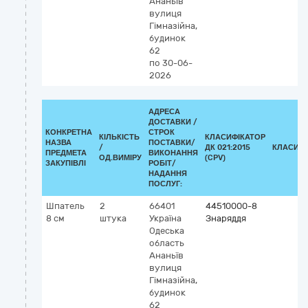
Ананьїв
вулиця
Гімназійна,
будинок
62
по 30-06-
2026
АДРЕСА
ДОСТАВКИ /
КОНКРЕТНА
СТРОК
КІЛЬКІСТЬ
КЛАСИФІКАТОР
НАЗВА
ПОСТАВКИ/
/
ДК 021:2015
КЛАСИФІ
ПРЕДМЕТА
ВИКОНАННЯ
ОД.ВИМІРУ
(CPV)
ЗАКУПІВЛІ
РОБІТ/
НАДАННЯ
ПОСЛУГ:
Шпатель
2
66401
44510000-8
8 см
штука
Україна
Знаряддя
Одеська
область
Ананьїв
вулиця
Гімназійна,
будинок
62