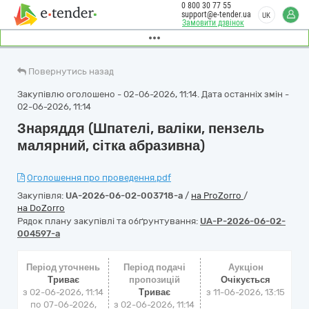
0 800 30 77 55
support@e-tender.ua
UK
Замовити дзвінок
Повернутись назад
Закупівлю оголошено - 02-06-2026, 11:14. Дата останніх змін -
02-06-2026, 11:14
Знаряддя (Шпателі, валіки, пензель
малярний, сітка абразивна)
Оголошення про проведення.pdf
Закупівля:
UA-2026-06-02-003718-a
/
на ProZorro
/
на DoZorro
Рядок плану закупівлі та обґрунтування:
UA-P-2026-06-02-
004597-a
Період уточнень
Період подачі
Аукціон
Триває
пропозицій
Очікується
з 02-06-2026, 11:14
Триває
з
11-06-2026, 13:15
по 07-06-2026,
з 02-06-2026, 11:14