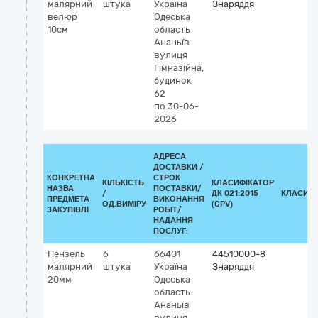
малярний
штука
Україна
Знаряддя
велюр
Одеська
10см
область
Ананьїв
вулиця
Гімназійна,
будинок
62
по 30-06-
2026
АДРЕСА
ДОСТАВКИ /
КОНКРЕТНА
СТРОК
КІЛЬКІСТЬ
КЛАСИФІКАТОР
НАЗВА
ПОСТАВКИ/
/
ДК 021:2015
КЛАСИФІ
ПРЕДМЕТА
ВИКОНАННЯ
ОД.ВИМІРУ
(CPV)
ЗАКУПІВЛІ
РОБІТ/
НАДАННЯ
ПОСЛУГ:
Пензель
6
66401
44510000-8
малярний
штука
Україна
Знаряддя
20мм
Одеська
область
Ананьїв
вулиця