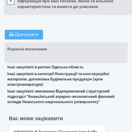
+
Інформація про інші технічні, якісні та кількісні
характеристики та вимоги до учасника
Друкувати
Корисні посилання
Інші закупівлі в регіоні Одеська область
Інші закупівлі в категорії Конструкції та конструкційні
матеріали; допоміжна будівельна продукція (крім
електроапаратури)
Інші закупівлі замовника Відокремлений структурний
підрозділ "Ананьївський аграрно-економічний фаховий
коледж Уманського національного університету"
Вас може зацікавити
44510000-8 Знаряддя (Знаряддя (лот 1 «Набір мітчиків та плашок», лот 2 «Викрутка акумуляторна», лот 3 «Полотно пилочне», лот 4 «Набір біт та свердел»))