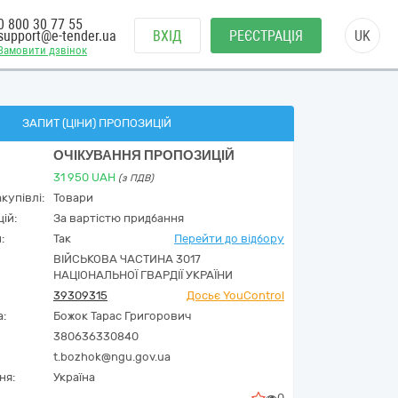
0 800 30 77 55
support@e-tender.ua
ВХІД
РЕЄСТРАЦІЯ
UK
Замовити дзвінок
ЗАПИТ (ЦІНИ) ПРОПОЗИЦІЙ
ОЧІКУВАННЯ ПРОПОЗИЦІЙ
31 950
UAH
(з ПДВ)
купівлі:
Товари
ій:
За вартістю придбання
:
Так
Перейти до відбору
ВІЙСЬКОВА ЧАСТИНА 3017
НАЦІОНАЛЬНОЇ ГВАРДІЇ УКРАЇНИ
39309315
Досьє YouControl
а:
Божок Тарас Григорович
380636330840
t.bozhok@ngu.gov.ua
ня:
Україна
0