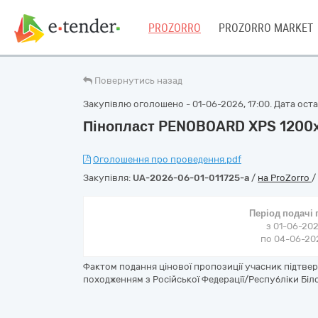
PROZORRO
PROZORRO MARKET
Повернутись назад
Закупівлю оголошено - 01-06-2026, 17:00. Дата остан
Пінопласт PENOBOARD XPS 1200х
Оголошення про проведення.pdf
Закупівля:
UA-2026-06-01-011725-a
/
на ProZorro
/
Період подачі
з 01-06-202
по 04-06-202
Фактом подання цінової пропозиції учасник підтве
походженням з Російської Федерації/Республіки Біло