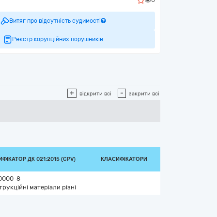
Витяг про відсутність судимості
Реєстр корупційних порушників
+
-
відкрити всі
закрити всі
ФІКАТОР ДК 021:2015 (CPV)
КЛАСИФІКАТОРИ
0000-8
рукційні матеріали різні