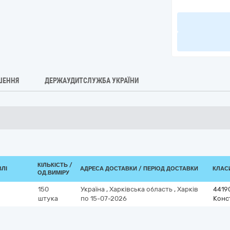
ШЕННЯ
ДЕРЖАУДИТСЛУЖБА УКРАЇНИ
КІЛЬКІСТЬ /
ВЛІ
АДРЕСА ДОСТАВКИ / ПЕРІОД ДОСТАВКИ
КЛАСИ
ОД.ВИМІРУ
150
Україна
,
Харківська область
,
Харків
4419
штука
по 15-07-2026
Конст