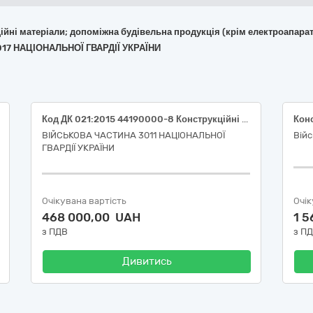
укційні матеріали; допоміжна будівельна продукція (крім електроапара
017 НАЦІОНАЛЬНОЇ ГВАРДІЇ УКРАЇНИ
Код ДК 021:2015 44190000-8 Конструкційні матеріали різні (Код ДК 021:2015 44191400-9 плита ОСБ)
Конс
ВІЙСЬКОВА ЧАСТИНА 3011 НАЦІОНАЛЬНОЇ
Війс
ГВАРДІЇ УКРАЇНИ
Очікувана вартість
Очік
468 000,00 UAH
1 
з ПДВ
з П
Дивитись