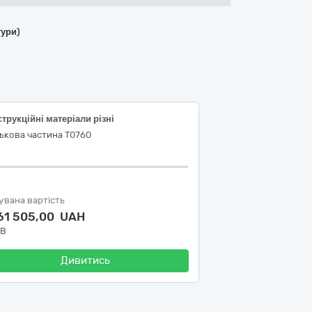
тури)
трукційні матеріали різні
ькова частина Т0760
увана вартість
561 505,00 UAH
ДВ
Дивитись