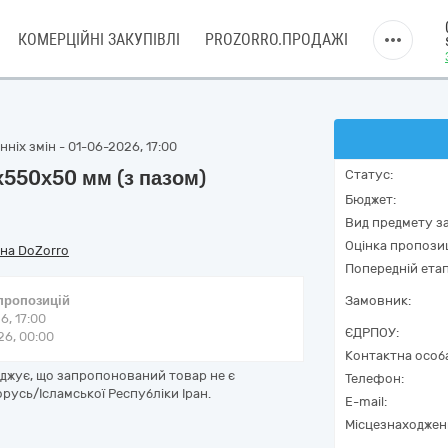
КОМЕРЦІЙНІ ЗАКУПІВЛІ
PROZORRO.ПРОДАЖІ
ніх змін - 01-06-2026, 17:00
550х50 мм (з пазом)
Статус:
Бюджет:
Вид предмету за
Оцінка пропозиц
на DoZorro
Попередній етап
 пропозицій
Замовник:
6, 17:00
ЄДРПОУ:
6, 00:00
Контактна особ
рджує, що запропонований товар не є
Телефон:
русь/Ісламської Республіки Іран.
E-mail:
Місцезнаходжен