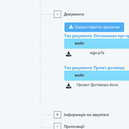
-
Документи
Завантажити архівом
Тип документа: Оголошення про п
ФАЙЛ
sign.p7s
Тип документа: Проект договору
ФАЙЛ
Проєкт Договору.docx
+
Інформація по закупівлі
-
Пропозиції