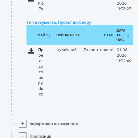
n.p
2026,
7s
11:33:23
Тип документа: Проект договору
ДАТА
ФАЙЛ
ПРИВАТНІСТЬ
СТАН
ТА
ЧАС
Пр
публічний
Експортовано:
01-06-
ое
2026,
кт
11:32:49
до
го
во
ру.
do
cx
+
Інформація по закупівлі
-
Пропозиції