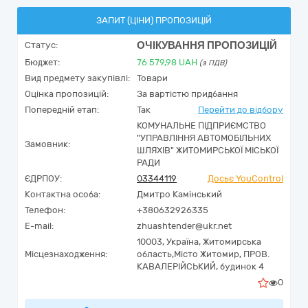
ЗАПИТ (ЦІНИ) ПРОПОЗИЦІЙ
ОЧІКУВАННЯ ПРОПОЗИЦІЙ
Статус:
Бюджет:
76 579,98
UAH
(з ПДВ)
Вид предмету закупівлі:
Товари
Оцінка пропозицій:
За вартістю придбання
Попередній етап:
Так
Перейти до відбору
КОМУНАЛЬНЕ ПІДПРИЄМСТВО
"УПРАВЛІННЯ АВТОМОБІЛЬНИХ
Замовник:
ШЛЯХІВ" ЖИТОМИРСЬКОЇ МІСЬКОЇ
РАДИ
ЄДРПОУ:
03344119
Досьє YouControl
Контактна особа:
Дмитро Камінський
Телефон:
+380632926335
E-mail:
zhuashtender@ukr.net
10003,
Україна
,
Житомирська
Місцезнаходження:
область,
Місто Житомир,
ПРОВ.
КАВАЛЕРІЙСЬКИЙ, будинок 4
0