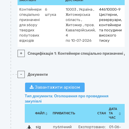
ЗАКУПІВЛІ
ДОСТАВКИ
Контейнери
6
10003
,
Україна
,
44610000-9
спеціально
штука
Житомирська
Цистерни,
призначені
область
,
резервуари,
для збору
Житомир
,
пров.
контейнери
твердих
Кавалерійський,
та посудини
побутових
4
високого
відходів
по 10-07-2026
тиску
+
Специфікація 1: Контейнери спеціально призначені дл
-
Документи
Завантажити архівом
Тип документа: Оголошення про проведення
закупівлі
ДАТА
ФАЙЛ
ПРИВАТНІСТЬ
СТАН
ТА
ЧАС
sig
публічний
Експортовано:
01-06-