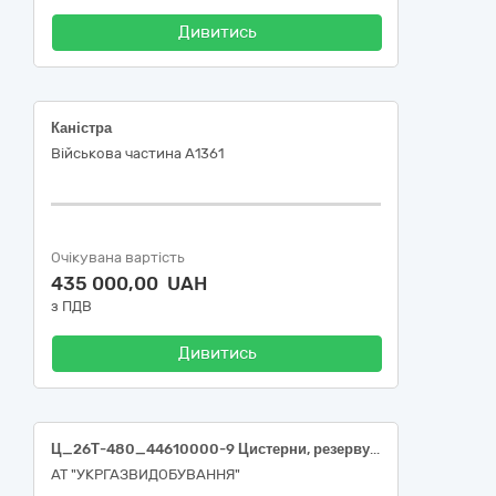
Дивитись
Каністра
Військова частина А1361
Очікувана вартість
435 000,00 UAH
з ПДВ
Дивитись
Ц_26Т-480_44610000-9 Цистерни, резервуари, контейнери та посудини високого тиску (Ємності)
АТ "УКРГАЗВИДОБУВАННЯ"