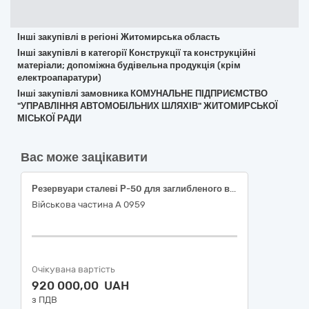
Інші закупівлі в регіоні Житомирська область
Інші закупівлі в категорії Конструкції та конструкційні
матеріали; допоміжна будівельна продукція (крім
електроапаратури)
Інші закупівлі замовника КОМУНАЛЬНЕ ПІДПРИЄМСТВО
"УПРАВЛІННЯ АВТОМОБІЛЬНИХ ШЛЯХІВ" ЖИТОМИРСЬКОЇ
МІСЬКОЇ РАДИ
Вас може зацікавити
Резервуари сталеві Р-50 для заглибленого встановлення з оглядовим колодязем з зовнішнім та спеціальним внутрішнім антикорозійним покриттям
Військова частина А 0959
Очікувана вартість
920 000,00 UAH
з ПДВ