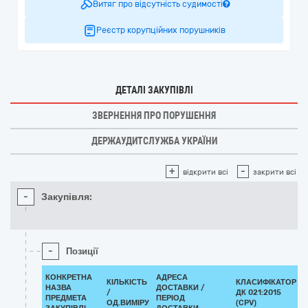
Витяг про відсутність судимості
Реєстр корупційних порушників
ДЕТАЛІ ЗАКУПІВЛІ
ЗВЕРНЕННЯ ПРО ПОРУШЕННЯ
ДЕРЖАУДИТСЛУЖБА УКРАЇНИ
+
-
відкрити всі
закрити всі
-
Закупівля:
-
Позиції
КОНКРЕТНА
АДРЕСА
КІЛЬКІСТЬ
КЛАСИФІКАТОР
НАЗВА
ДОСТАВКИ /
/
ДК 021:2015
ПРЕДМЕТА
ПЕРІОД
ОД.ВИМІРУ
(CPV)