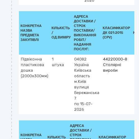
2026
АДРЕСА
ДОСТАВКИ /
КОНКРЕТНА
СТРОК
КІЛЬКІСТЬ
КЛАСИФІКАТОР
НАЗВА
ПОСТАВКИ/
/
ДК 021:2015
КЛ
ПРЕДМЕТА
ВИКОНАННЯ
ОД.ВИМІРУ
(CPV)
ЗАКУПІВЛІ
РОБІТ/
НАДАННЯ
ПОСЛУГ:
Підвіконна
1
04082
44220000-8
пластикова
штука
Україна
Столярні
дошка
Київська
вироби
(2000х300мм)
область
м.Київ
вулиця
Бережанська
7
по 15-07-
2026
АДРЕСА
ДОСТАВКИ /
КОНКРЕТНА
СТРОК
КІЛЬКІСТЬ
КЛАСИФІКАТОР