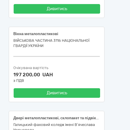
Дивитись
Вікна металопластикові
ВІЙСЬКОВА ЧАСТИНА 3116 НАЦІОНАЛЬНОЇ
ГВАРДІЇ УКРАЇНИ
Очікувана вартість
197 200,00 UAH
з ПДВ
Дивитись
Двері металопластикові, склопакет та підвіконня (ДК 021:2015:44220000-8 - Столярні вироби)
Галицький фаховий коледж імені В’ячеслава
Чорновола