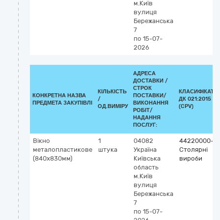
м.Київ
вулиця
Бережанська
7
по 15-07-
2026
АДРЕСА
ДОСТАВКИ /
СТРОК
КІЛЬКІСТЬ
КЛАСИФІКАТО
КОНКРЕТНА НАЗВА
ПОСТАВКИ/
/
ДК 021:2015
ПРЕДМЕТА ЗАКУПІВЛІ
ВИКОНАННЯ
ОД.ВИМІРУ
(CPV)
РОБІТ/
НАДАННЯ
ПОСЛУГ:
Вікно
1
04082
44220000-8
металопластикове
штука
Україна
Столярні
(840х830мм)
Київська
вироби
область
м.Київ
вулиця
Бережанська
7
по 15-07-