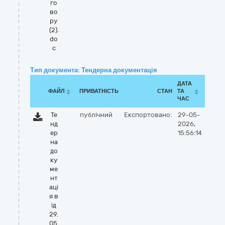
го
во
ру
(2).
do
c
Тип документа: Тендерна документація
ДАТА
ФАЙЛ
ПРИВАТНІСТЬ
СТАН
ТА
ЧАС
Те
публічний
Експортовано:
29-05-
нд
2026,
ер
15:56:14
на
до
ку
ме
нт
аці
я в
ід
29.
05.