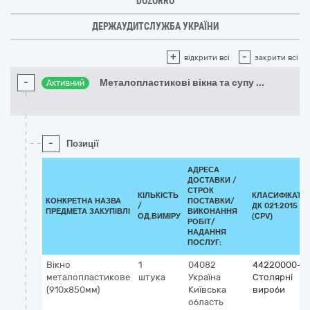
DOZORRO
ДЕРЖАУДИТСЛУЖБА УКРАЇНИ
+
-
відкрити всі
закрити всі
-
Металопластикові вікна та супу
...
Активний
-
Позиції
АДРЕСА
ДОСТАВКИ /
СТРОК
КІЛЬКІСТЬ
КЛАСИФІКАТО
КОНКРЕТНА НАЗВА
ПОСТАВКИ/
/
ДК 021:2015
ПРЕДМЕТА ЗАКУПІВЛІ
ВИКОНАННЯ
ОД.ВИМІРУ
(CPV)
РОБІТ/
НАДАННЯ
ПОСЛУГ:
Вікно
1
04082
44220000-8
металопластикове
штука
Україна
Столярні
(910х850мм)
Київська
вироби
область