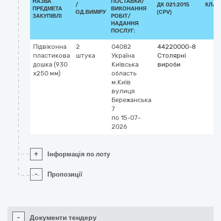
НАЗВА
ПОСТАВКИ/
/
ДК 021:2015
КЛАС
ПРЕДМЕТА
ВИКОНАННЯ
ОД.ВИМІРУ
(CPV)
ЗАКУПІВЛІ
РОБІТ/
НАДАННЯ
ПОСЛУГ:
Підвіконна
2
04082
44220000-8
пластикова
штука
Україна
Столярні
дошка (930
Київська
вироби
х250 мм)
область
м.Київ
вулиця
Бережанська
7
по 15-07-
2026
+
Інформація по лоту
-
Пропозиції
-
Документи тендеру