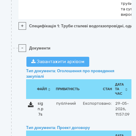
труби, 
та супу
вироби
+
Специфікація 1: Труби сталеві водогазопровідні, один
-
Документи
Завантажити архівом
Тип документа: Оголошення про проведення
закупівлі
ДАТА
ФАЙЛ
ПРИВАТНІСТЬ
СТАН
ТА
ЧАС
sig
публічний
Експортовано:
29-05-
n.p
2026,
7s
11:57:09
Тип документа: Проект договору
ДАТА