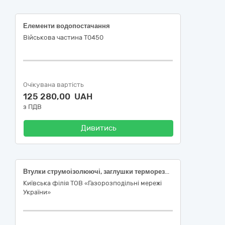
Елементи водопостачання
Військова частина Т0450
Очікувана вартість
125 280,00 UAH
з ПДВ
Дивитись
Втулки струмоізолюючі, заглушки терморезисторні, блінди газові
Київська філія ТОВ «Газорозподільні мережі
України»