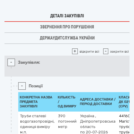
ДЕТАЛІ ЗАКУПІВЛІ
ЗВЕРНЕННЯ ПРО ПОРУШЕННЯ
ДЕРЖАУДИТСЛУЖБА УКРАЇНИ
+
-
відкрити всі
закрити всі
-
Закупівля:
-
Позиції
КОНКРЕТНА НАЗВА
КІЛЬКІСТЬ
КЛАСИФ
АДРЕСА ДОСТАВКИ /
ПРЕДМЕТА
/
ДК 021:2
ПЕРІОД ДОСТАВКИ
ЗАКУПІВЛІ
ОД.ВИМІРУ
(CPV)
Труби сталеві
390
Україна
,
441600
водогазопровідні,
погонний
Дніпропетровська
Магістр
одиниця виміру
метр
область
трубоп
м.п.
по 20-07-2026
труби, 