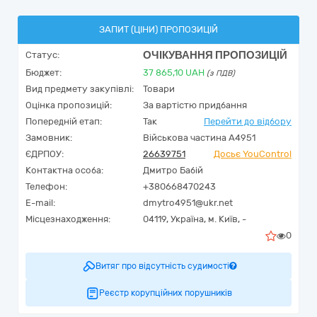
ЗАПИТ (ЦІНИ) ПРОПОЗИЦІЙ
ОЧІКУВАННЯ ПРОПОЗИЦІЙ
Статус:
Бюджет:
37 865,10
UAH
(з ПДВ)
Вид предмету закупівлі:
Товари
Оцінка пропозицій:
За вартістю придбання
Попередній етап:
Так
Перейти до відбору
Замовник:
Військова частина А4951
ЄДРПОУ:
26639751
Досьє YouControl
Контактна особа:
Дмитро Бабій
Телефон:
+380668470243
E-mail:
dmytro4951@ukr.net
Місцезнаходження:
04119,
Україна
,
м. Київ,
-
0
Витяг про відсутність судимості
Реєстр корупційних порушників