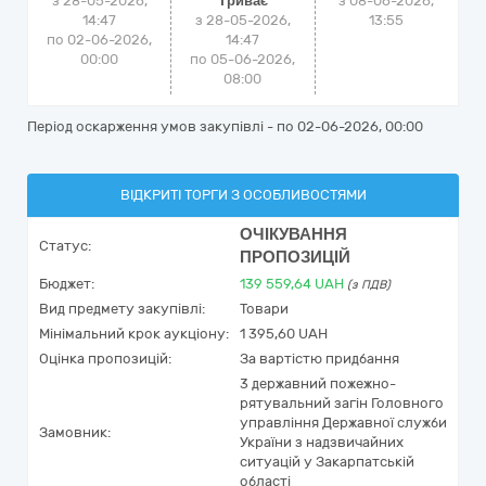
з 28-05-2026,
Триває
з
08-06-2026,
14:47
з 28-05-2026,
13:55
по 02-06-2026,
14:47
00:00
по 05-06-2026,
08:00
Період оскарження умов закупівлі - по
02-06-2026, 00:00
ВІДКРИТІ ТОРГИ З ОСОБЛИВОСТЯМИ
ОЧІКУВАННЯ
Статус:
ПРОПОЗИЦІЙ
Бюджет:
139 559,64
UAH
(з ПДВ)
Вид предмету закупівлі:
Товари
Мінімальний крок аукціону:
1 395,60 UAH
Оцінка пропозицій:
За вартістю придбання
3 державний пожежно-
рятувальний загін Головного
управління Державної служби
Замовник:
України з надзвичайних
ситуацій у Закарпатській
області