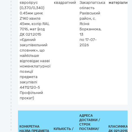
євробрус
квадратний
Закарпатська
матеріали
(0,370/0,340)
область
0.45мм цинк
Рахівський
Z140 хвиля
район, с.
45мм, колір RAL
Ясіня
7016, мат (код
Борканюка,
ДК 021:2015
13
«Єдиний
по 17-07-
закупівельний
2026
словник», що
найбільше
відповідає назві
номенклатурної
позиції
предмета
закупівлі
44112120-5
Профільний
прокат)
АДРЕСА
ДОСТАВКИ /
СТРОК
КОНКРЕТНА
КЛАСИФІКАТ
КІЛЬКІСТЬ /
ПОСТАВКИ/
НАЗВА ПРЕДМЕТА
ДК 021:2015