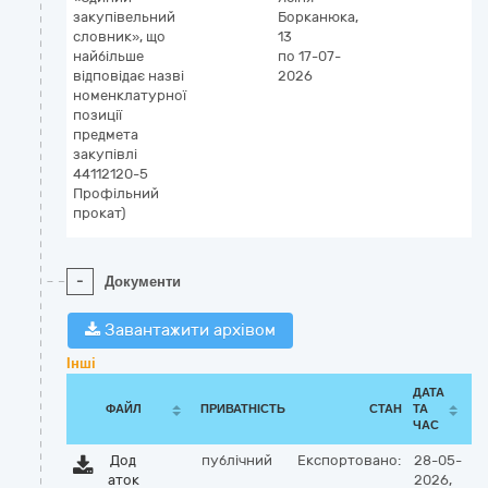
закупівельний
Борканюка,
словник», що
13
найбільше
по 17-07-
відповідає назві
2026
номенклатурної
позиції
предмета
закупівлі
44112120-5
Профільний
прокат)
-
Документи
Завантажити архівом
Інші
ДАТА
ФАЙЛ
ПРИВАТНІСТЬ
СТАН
ТА
ЧАС
Дод
публічний
Експортовано:
28-05-
аток
2026,