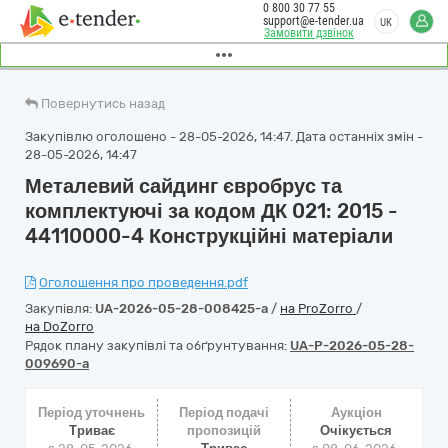
0 800 30 77 55
support@e-tender.ua
UK
Замовити дзвінок
Повернутись назад
Закупівлю оголошено - 28-05-2026, 14:47. Дата останніх змін -
28-05-2026, 14:47
Металевий сайдинг євробрус та
комплектуючі за кодом ДК 021: 2015 -
44110000-4 Конструкційні матеріали
Оголошення про проведення.pdf
Закупівля:
UA-2026-05-28-008425-a
/
на ProZorro
/
на DoZorro
Рядок плану закупівлі та обґрунтування:
UA-P-2026-05-28-
009690-a
Період уточнень
Період подачі
Аукціон
Триває
пропозицій
Очікується