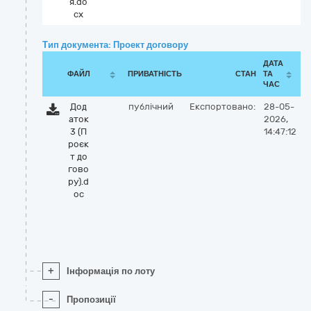
я.do
cx
Тип документа: Проект договору
ДАТА
ФАЙЛ
ПРИВАТНІСТЬ
СТАН
ТА
ЧАС
Дод
публічний
Експортовано:
28-05-
аток
2026,
3 (П
14:47:12
роєк
т до
гово
ру).d
oc
+
Інформація по лоту
-
Пропозиції