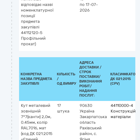
відповідає назві
по 17-07-
номенклатурної
2026
позиції
предмета
закупівлі
44112120-5
Профільний
прокат)
АДРЕСА
ДОСТАВКИ /
СТРОК
КОНКРЕТНА
КІЛЬКІСТЬ
КЛАСИФІКАТОР
ПОСТАВКИ/
НАЗВА ПРЕДМЕТА
/
ДК 021:2015
ВИКОНАННЯ
ЗАКУПІВЛІ
ОД.ВИМІРУ
(CPV)
РОБІТ/
НАДАННЯ
ПОСЛУГ:
Кут металевий
17
90630
44110000-4
зовнішній
штука
Україна
Конструкційні
7*7(канти) 2,0м,
Закарпатська
матеріали
0.45мм, колір
область
RAL7016, мат
Рахівський
(код ДК 021:2015
район, с.
«Єдиний
Ясіня