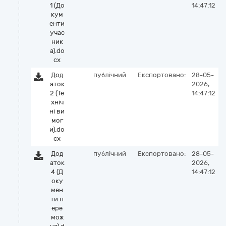
1 (До
14:47:12
кум
енти
учас
ник
а).do
cx
Дод
публічний
Експортовано:
28-05-
аток
2026,
2 (Те
14:47:12
хніч
ні ви
мог
и).do
cx
Дод
публічний
Експортовано:
28-05-
аток
2026,
4 (Д
14:47:12
оку
мен
ти п
ере
мож