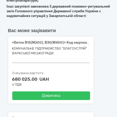
електроапаратури)
Інші закупівлі замовника 3 державний пожежно-рятувальний
загін Головного управління Державної служби України з
надзвичайних ситуацій у Закарпатській області
Вас може зацікавити
«Бетон В15(М200), В30(М400)» Код національного класифікатора «Єдиний закупівельний словник ДК021:2015 – 44110000-4 Конструкційні матеріали
КОМУНАЛЬНЕ ПІДПРИЄМСТВО "БЛАГОУСТРІЙ"
ВАРАСЬКОЇ МІСЬКОЇ РАДИ
Очікувана вартість
680 025,00 UAH
з ПДВ
Дивитись