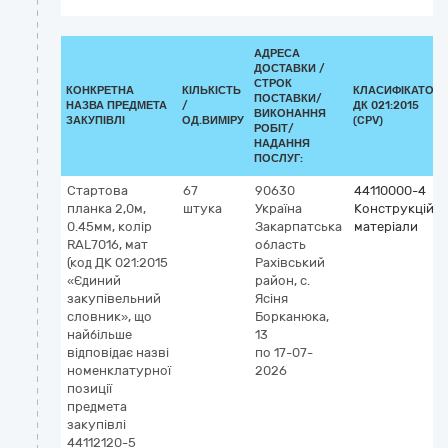
АДРЕСА
ДОСТАВКИ /
СТРОК
КОНКРЕТНА
КІЛЬКІСТЬ
КЛАСИФІКАТОР
ПОСТАВКИ/
НАЗВА ПРЕДМЕТА
/
ДК 021:2015
ВИКОНАННЯ
ЗАКУПІВЛІ
ОД.ВИМІРУ
(CPV)
РОБІТ/
НАДАННЯ
ПОСЛУГ:
Стартова
67
90630
44110000-4
планка 2,0м,
штука
Україна
Конструкційні
0.45мм, колір
Закарпатська
матеріали
RAL7016, мат
область
(код ДК 021:2015
Рахівський
«Єдиний
район, с.
закупівельний
Ясіня
словник», що
Борканюка,
найбільше
13
відповідає назві
по 17-07-
номенклатурної
2026
позиції
предмета
закупівлі
44112120-5