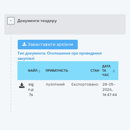
-
Документи тендеру
Завантажити архівом
Тип документа: Оголошення про проведення
закупівлі
ДАТА
ФАЙЛ
ПРИВАТНІСТЬ
СТАН
ТА
ЧАС
sig
публічний
Експортовано:
28-05-
n.p
2026,
7s
14:47:44