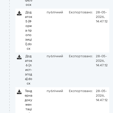
ця).d
ocx
Дод
публічний
Експортовано:
28-05-
аток
2026,
5 (Ф
14:47:12
орм
а пр
опо
зиці
ї).do
cx
Дод
публічний
Експортовано:
28-05-
аток
2026,
6 (л
14:47:12
ист-
згод
а).do
cx
Тенд
публічний
Експортовано:
28-05-
ерна
2026,
доку
14:47:12
мен
таці