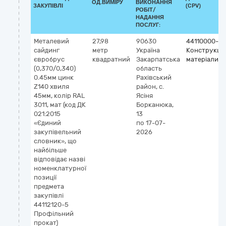
ОД.ВИМІРУ
ВИКОНАННЯ
ЗАКУПІВЛІ
(CPV)
РОБІТ/
НАДАННЯ
ПОСЛУГ:
Металевий
27,98
90630
44110000-4
сайдинг
метр
Україна
Конструкцій
євробрус
квадратний
Закарпатська
матеріали
(0,370/0,340)
область
0.45мм цинк
Рахівський
Z140 хвиля
район, с.
45мм, колір RAL
Ясіня
3011, мат (код ДК
Борканюка,
021:2015
13
«Єдиний
по 17-07-
закупівельний
2026
словник», що
найбільше
відповідає назві
номенклатурної
позиції
предмета
закупівлі
44112120-5
Профільний
прокат)