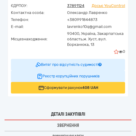
ЄДРПОУ:
37891124
Досьє YouControl
Контактна особа:
Олександр Лавренко
Телефон:
+380991844873
E-mail:
lavrenko10q@gmail.com
90400,
Україна
,
Закарпатська
Місцезнаходження:
область,
м. Хуст,
вул.
Борканюка, 13
0
Витяг про відсутність судимості
Реєстр корупційних порушників
Сформувати рахунок
408 UAH
ДЕТАЛІ ЗАКУПІВЛІ
ЗВЕРНЕННЯ