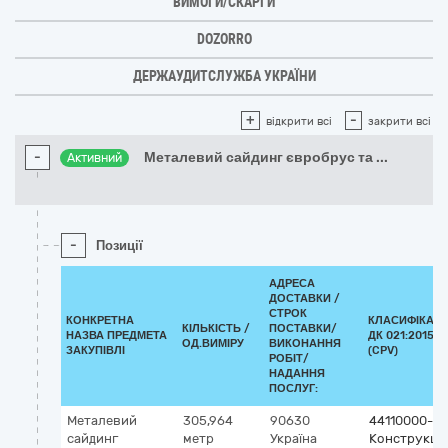
ВИМОГИ/СКАРГИ
DOZORRO
ДЕРЖАУДИТСЛУЖБА УКРАЇНИ
+
-
відкрити всі
закрити всі
-
Металевий сайдинг євробрус та
...
Активний
-
Позиції
АДРЕСА
ДОСТАВКИ /
СТРОК
КОНКРЕТНА
КЛАСИФІКАТ
КІЛЬКІСТЬ /
ПОСТАВКИ/
НАЗВА ПРЕДМЕТА
ДК 021:2015
ОД.ВИМІРУ
ВИКОНАННЯ
ЗАКУПІВЛІ
(CPV)
РОБІТ/
НАДАННЯ
ПОСЛУГ:
Металевий
305,964
90630
44110000-4
сайдинг
метр
Україна
Конструкцій