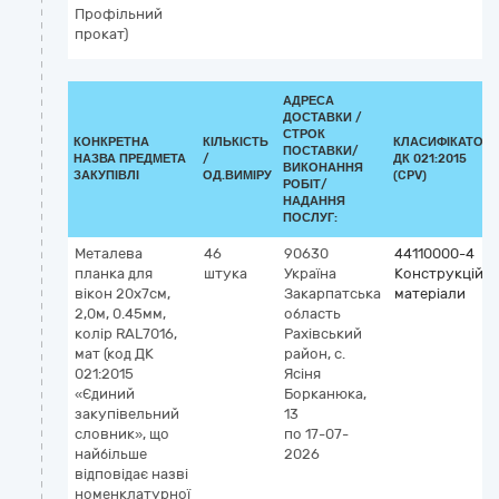
Профільний
прокат)
АДРЕСА
ДОСТАВКИ /
СТРОК
КОНКРЕТНА
КІЛЬКІСТЬ
КЛАСИФІКАТОР
ПОСТАВКИ/
НАЗВА ПРЕДМЕТА
/
ДК 021:2015
ВИКОНАННЯ
ЗАКУПІВЛІ
ОД.ВИМІРУ
(CPV)
РОБІТ/
НАДАННЯ
ПОСЛУГ:
Металева
46
90630
44110000-4
планка для
штука
Україна
Конструкційні
вікон 20х7см,
Закарпатська
матеріали
2,0м, 0.45мм,
область
колір RAL7016,
Рахівський
мат (код ДК
район, с.
021:2015
Ясіня
«Єдиний
Борканюка,
закупівельний
13
словник», що
по 17-07-
найбільше
2026
відповідає назві
номенклатурної