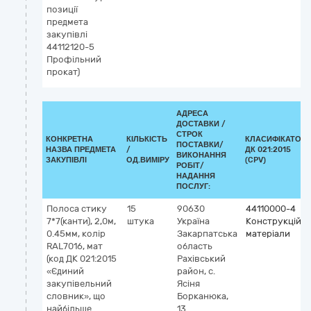
позиції
предмета
закупівлі
44112120-5
Профільний
прокат)
АДРЕСА
ДОСТАВКИ /
СТРОК
КОНКРЕТНА
КІЛЬКІСТЬ
КЛАСИФІКАТОР
ПОСТАВКИ/
НАЗВА ПРЕДМЕТА
/
ДК 021:2015
ВИКОНАННЯ
ЗАКУПІВЛІ
ОД.ВИМІРУ
(CPV)
РОБІТ/
НАДАННЯ
ПОСЛУГ:
Полоса стику
15
90630
44110000-4
7*7(канти), 2,0м,
штука
Україна
Конструкційні
0.45мм, колір
Закарпатська
матеріали
RAL7016, мат
область
(код ДК 021:2015
Рахівський
«Єдиний
район, с.
закупівельний
Ясіня
словник», що
Борканюка,
найбільше
13