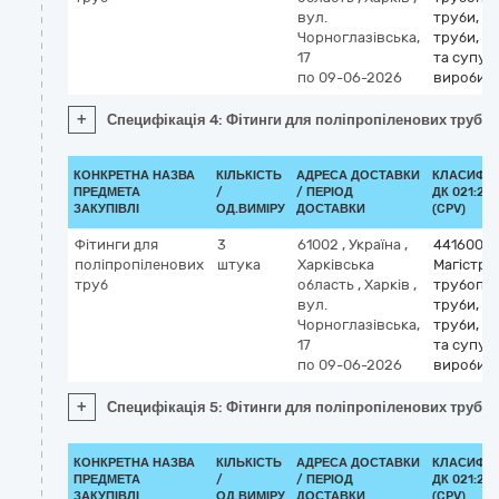
вул.
труби, об
Чорноглазівська,
труби, т
17
та супут
по 09-06-2026
вироби
+
Специфікація 4: Фітинги для поліпропіленових труб
КОНКРЕТНА НАЗВА
КІЛЬКІСТЬ
АДРЕСА ДОСТАВКИ
КЛАСИФІК
ПРЕДМЕТА
/
/ ПЕРІОД
ДК 021:201
ЗАКУПІВЛІ
ОД.ВИМІРУ
ДОСТАВКИ
(CPV)
Фітинги для
3
61002
,
Україна
,
4416000
поліпропіленових
штука
Харківська
Магістрал
труб
область
,
Харків
,
трубопр
вул.
труби, об
Чорноглазівська,
труби, т
17
та супут
по 09-06-2026
вироби
+
Специфікація 5: Фітинги для поліпропіленових труб
КОНКРЕТНА НАЗВА
КІЛЬКІСТЬ
АДРЕСА ДОСТАВКИ
КЛАСИФІК
ПРЕДМЕТА
/
/ ПЕРІОД
ДК 021:201
ЗАКУПІВЛІ
ОД.ВИМІРУ
ДОСТАВКИ
(CPV)