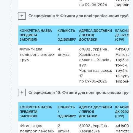
по 09-06-2026
вироби
+
Специфікація 9: Фітинги для поліпропіленових труб
КОНКРЕТНА НАЗВА
КІЛЬКІСТЬ
АДРЕСА ДОСТАВКИ
КЛАСИФІК
ПРЕДМЕТА
/
/ ПЕРІОД
ДК 021:201
ЗАКУПІВЛІ
ОД.ВИМІРУ
ДОСТАВКИ
(CPV)
Фітинги для
4
61002
,
Україна
,
4416000
поліпропіленових
штука
Харківська
Магістрал
труб
область
,
Харків
,
трубопр
вул.
труби, об
Чорноглазівська,
труби, т
17
та супут
по 09-06-2026
вироби
+
Специфікація 10: Фітинги для поліпропіленових труб
КОНКРЕТНА НАЗВА
КІЛЬКІСТЬ
АДРЕСА ДОСТАВКИ
КЛАСИФІК
ПРЕДМЕТА
/
/ ПЕРІОД
ДК 021:201
ЗАКУПІВЛІ
ОД.ВИМІРУ
ДОСТАВКИ
(CPV)
Фітинги для
2
61002
,
Україна
,
4416000
поліпропіленових
штука
Харківська
Магістрал