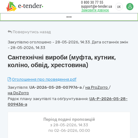
0 800 30 77 55
support@e-tender.ua
UK
Замовити дзвінок
Повернутись назад
Закупівлю оголошено - 28-05-2026, 14:33. Дата останніх змін
- 28-05-2026, 14:33
Сантехнічні вироби (муфта, кутник,
коліно, обвід, хрестовина)
Оголошення про проведення.pdf
Закупівля:
UA-2026-05-28-007976-a
/
на ProZorro
/
на DoZorro
Рядок плану закупівлі та обґрунтування:
UA-P-2026-05-28-
009436-a
Період подачі пропозицій
з 28-05-2026, 14:33
по 02-06-2026, 00:00