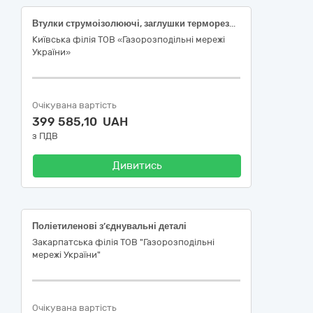
Втулки струмоізолюючі, заглушки терморезисторні, блінди газові
Київська філія ТОВ «Газорозподільні мережі
України»
Очікувана вартість
399 585,10 UAH
з ПДВ
Дивитись
Поліетиленові з’єднувальні деталі
Закарпатська філія ТОВ "Газорозподільні
мережі України"
Очікувана вартість