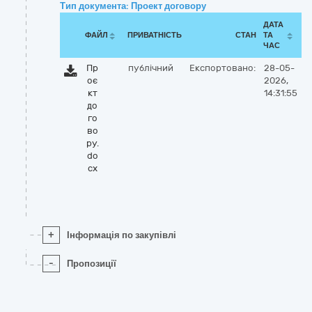
Тип документа: Проект договору
ДАТА
ФАЙЛ
ПРИВАТНІСТЬ
СТАН
ТА
ЧАС
Пр
публічний
Експортовано:
28-05-
оє
2026,
кт
14:31:55
до
го
во
ру.
do
cx
+
Інформація по закупівлі
-
Пропозиції