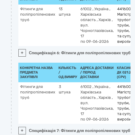
Фітинги для
13
61002
,
Україна
,
4416000
поліпропіленових
штука
Харківська
Магістрал
труб
область
,
Харків
,
трубопр
вул.
труби, об
Чорноглазівська,
труби, т
17
та супут
по 09-06-2026
вироби
+
Специфікація 6: Фітинги для поліпропіленових труб
КОНКРЕТНА НАЗВА
КІЛЬКІСТЬ
АДРЕСА ДОСТАВКИ
КЛАСИФІК
ПРЕДМЕТА
/
/ ПЕРІОД
ДК 021:201
ЗАКУПІВЛІ
ОД.ВИМІРУ
ДОСТАВКИ
(CPV)
Фітинги для
3
61002
,
Україна
,
4416000
поліпропіленових
штука
Харківська
Магістрал
труб
область
,
Харків
,
трубопр
вул.
труби, об
Чорноглазівська,
труби, т
17
та супут
по 09-06-2026
вироби
+
Специфікація 7: Фітинги для поліпропіленових труб