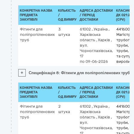
КОНКРЕТНА НАЗВА
КІЛЬКІСТЬ
АДРЕСА ДОСТАВКИ
КЛАСИФІК
ПРЕДМЕТА
/
/ ПЕРІОД
ДК 021:201
ЗАКУПІВЛІ
ОД.ВИМІРУ
ДОСТАВКИ
(CPV)
Фітинги для
3
61002
,
Україна
,
4416000
поліпропіленових
штука
Харківська
Магістрал
труб
область
,
Харків
,
трубопр
вул.
труби, об
Чорноглазівська,
труби, т
17
та супут
по 09-06-2026
вироби
+
Специфікація 8: Фітинги для поліпропіленових труб
КОНКРЕТНА НАЗВА
КІЛЬКІСТЬ
АДРЕСА ДОСТАВКИ
КЛАСИФІК
ПРЕДМЕТА
/
/ ПЕРІОД
ДК 021:201
ЗАКУПІВЛІ
ОД.ВИМІРУ
ДОСТАВКИ
(CPV)
Фітинги для
2
61002
,
Україна
,
4416000
поліпропіленових
штука
Харківська
Магістрал
труб
область
,
Харків
,
трубопр
вул.
труби, об
Чорноглазівська,
труби, т
17
та супут