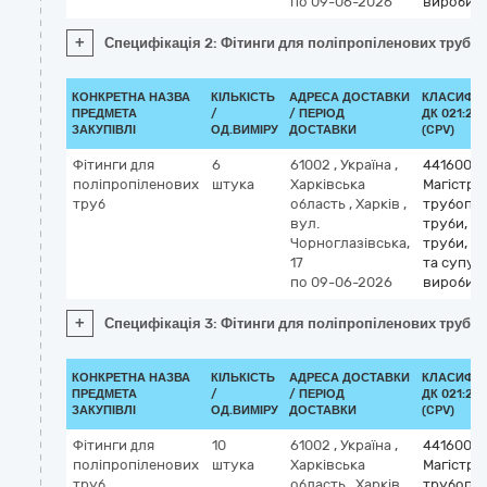
по 09-06-2026
вироби
+
Специфікація 2: Фітинги для поліпропіленових труб
КОНКРЕТНА НАЗВА
КІЛЬКІСТЬ
АДРЕСА ДОСТАВКИ
КЛАСИФІК
ПРЕДМЕТА
/
/ ПЕРІОД
ДК 021:201
ЗАКУПІВЛІ
ОД.ВИМІРУ
ДОСТАВКИ
(CPV)
Фітинги для
6
61002
,
Україна
,
4416000
поліпропіленових
штука
Харківська
Магістрал
труб
область
,
Харків
,
трубопр
вул.
труби, об
Чорноглазівська,
труби, т
17
та супут
по 09-06-2026
вироби
+
Специфікація 3: Фітинги для поліпропіленових труб
КОНКРЕТНА НАЗВА
КІЛЬКІСТЬ
АДРЕСА ДОСТАВКИ
КЛАСИФІК
ПРЕДМЕТА
/
/ ПЕРІОД
ДК 021:201
ЗАКУПІВЛІ
ОД.ВИМІРУ
ДОСТАВКИ
(CPV)
Фітинги для
10
61002
,
Україна
,
4416000
поліпропіленових
штука
Харківська
Магістрал
труб
область
,
Харків
,
трубопр