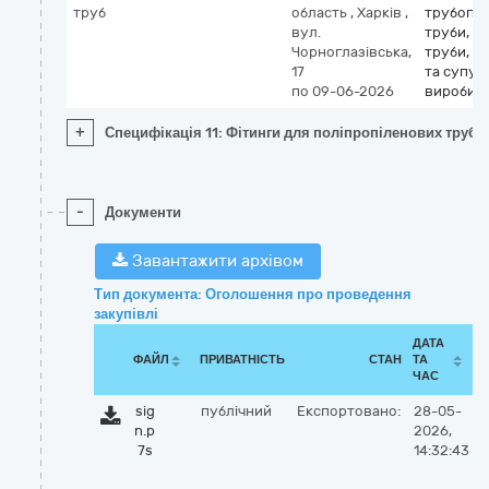
труб
область
,
Харків
,
трубопр
вул.
труби, об
Чорноглазівська,
труби, т
17
та супут
по 09-06-2026
вироби
+
Специфікація 11: Фітинги для поліпропіленових труб
-
Документи
Завантажити архівом
Тип документа: Оголошення про проведення
закупівлі
ДАТА
ФАЙЛ
ПРИВАТНІСТЬ
СТАН
ТА
ЧАС
sig
публічний
Експортовано:
28-05-
n.p
2026,
7s
14:32:43