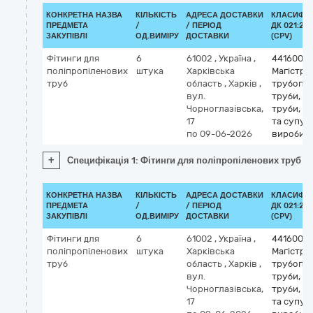
КОНКРЕТНА НАЗВА
КІЛЬКІСТЬ
АДРЕСА ДОСТАВКИ
КЛАСИФІК
ПРЕДМЕТА
/
/ ПЕРІОД
ДК 021:201
ЗАКУПІВЛІ
ОД.ВИМІРУ
ДОСТАВКИ
(CPV)
Фітинги для
6
61002
,
Україна
,
4416000
поліпропіленових
штука
Харківська
Магістрал
труб
область
,
Харків
,
трубопр
вул.
труби, об
Чорноглазівська,
труби, т
17
та супут
по 09-06-2026
вироби
+
Специфікація 1: Фітинги для поліпропіленових труб
КОНКРЕТНА НАЗВА
КІЛЬКІСТЬ
АДРЕСА ДОСТАВКИ
КЛАСИФІК
ПРЕДМЕТА
/
/ ПЕРІОД
ДК 021:201
ЗАКУПІВЛІ
ОД.ВИМІРУ
ДОСТАВКИ
(CPV)
Фітинги для
6
61002
,
Україна
,
4416000
поліпропіленових
штука
Харківська
Магістрал
труб
область
,
Харків
,
трубопр
вул.
труби, об
Чорноглазівська,
труби, т
17
та супут