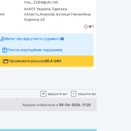
nva_2284@ukr.net
66401,
Україна
,
Одеська
ня:
область,
Ананьїв,
вулиця Гімназійна,
будинок 62
1
Витяг про відсутність судимості
Реєстр корупційних порушників
Сформувати рахунок
20.4 UAH
+
-
відкрити всі
закрити всі
Аукціон
очікується
з
08-06-2026, 11:20