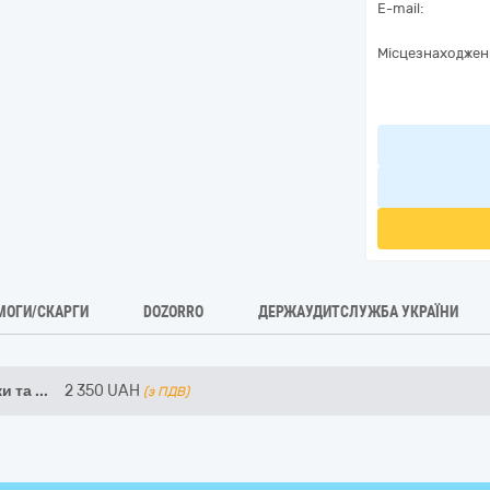
E-mail:
Місцезнаходжен
МОГИ/СКАРГИ
DOZORRO
ДЕРЖАУДИТСЛУЖБА УКРАЇНИ
и та
...
2 350
UAH
(з ПДВ)