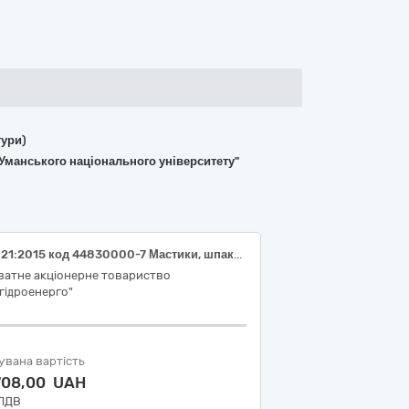
тури)
Уманського національного університету"
ДК 021:2015 код 44830000-7 Мастики, шпаклівки, замазки та розчинники (Закупівля розчинника філії "Середньодніпровська ГЕС" ПрАТ "Укргідроенерго")
ватне акціонерне товариство
гідроенерго"
увана вартість
 708,00 UAH
 ПДВ