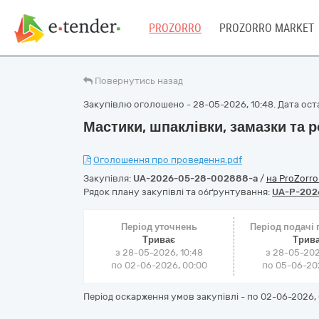
PROZORRO
PROZORRO MARKET
Повернутись назад
Закупівлю оголошено - 28-05-2026, 10:48. Дата оста
Мастики, шпаклівки, замазки та 
Оголошення про проведення.pdf
Закупівля:
UA-2026-05-28-002888-a
/
на ProZorr
Рядок плану закупівлі та обґрунтування:
UA-P-202
Період уточнень
Період подачі
Триває
Трив
з 28-05-2026, 10:48
з 28-05-202
по 02-06-2026, 00:00
по 05-06-202
Період оскарження умов закупівлі - по
02-06-2026, 