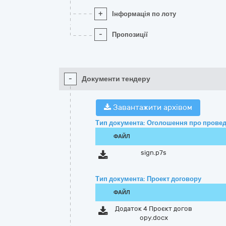
+
Інформація по лоту
-
Пропозиції
-
Документи тендеру
Завантажити архівом
Тип документа: Оголошення про провед
ФАЙЛ
sign.p7s
Тип документа: Проект договору
ФАЙЛ
Додаток 4 Проєкт догов
ору.docx