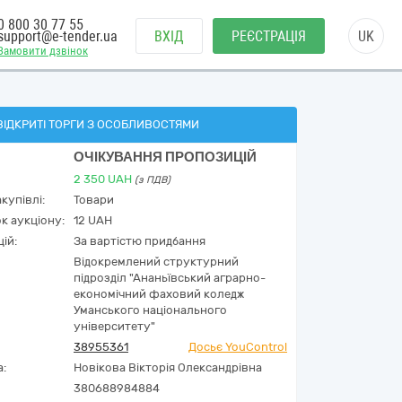
0 800 30 77 55
support@e-tender.ua
ВХІД
РЕЄСТРАЦІЯ
UK
Замовити дзвінок
ВІДКРИТІ ТОРГИ З ОСОБЛИВОСТЯМИ
ОЧІКУВАННЯ ПРОПОЗИЦІЙ
2 350
UAH
(з ПДВ)
купівлі:
Товари
к аукціону:
12 UAH
ій:
За вартістю придбання
Відокремлений структурний
підрозділ "Ананьївський аграрно-
економічний фаховий коледж
Уманського національного
університету"
38955361
Досьє YouControl
а:
Новікова Вікторія Олександрівна
380688984884