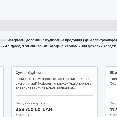
укційні матеріали; допоміжна будівельна продукція (крім електроапара
рний підрозділ "Ананьївський аграрно-економічний фаховий коледж 
Суміші будівельні
Філія «Центр будівельно-монтажних робіт та
При
експлуатації будівель і споруд» Акціонерного
"Укр
товариства «Українська залізниця»
Очікувана вартість
Очік
358 750,00 UAH
11
без ПДВ
без