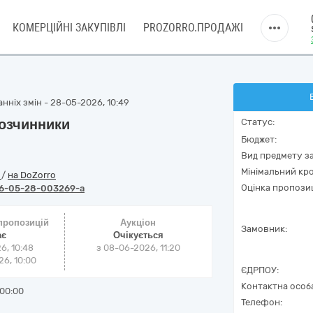
КОМЕРЦІЙНІ ЗАКУПІВЛІ
PROZORRO.ПРОДАЖІ
нніх змін - 28-05-2026, 10:49
розчинники
Статус:
Бюджет:
Вид предмету за
Мінімальний кро
o
/
на DoZorro
Оцінка пропозиц
6-05-28-003269-a
 пропозицій
Аукціон
Замовник:
ає
Очікується
6, 10:48
з
08-06-2026, 11:20
6, 10:00
ЄДРПОУ:
Контактна особ
00:00
Телефон: