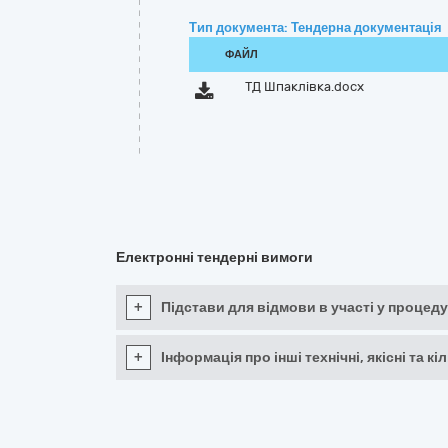
Тип документа: Тендерна документація
ФАЙЛ
ТД Шпаклівка.docx
Електронні тендерні вимоги
+
Підстави для відмови в участі у процеду
+
Інформація про інші технічні, якісні та 