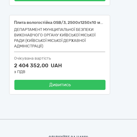
Плита вологостійка OSB/3, 2500х1250х10 мм, з прямими краями
ДЕПАРТАМЕНТ МУНІЦИПАЛЬНОЇ БЕЗПЕКИ
ВИКОНАВЧОГО ОРГАНУ КИЇВСЬКОЇ МІСЬКОЇ
РАДИ (КИЇВСЬКОЇ МІСЬКОЇ ДЕРЖАВНОЇ
АДМІНІСТРАЦІЇ)
Очікувана вартість
2 404 352,00 UAH
з ПДВ
Дивитись