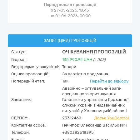
Період подачі пропозицій
з 27-05-2026, 18:45
по 01-06-2026, 00:00
ЗАПИТ (ЦІНИ) ПРОПОЗИЦІЙ
ОЧІКУВАННЯ ПРОПОЗИЦІЙ
Статус:
Бюджет:
135 990,92
UAH
(з ПДВ)
Вид предмету закупівлі:
Товари
Оцінка пропозицій:
За вартістю придбання
Попередній етап:
Так
Перейти до відбору
Аварійно – рятувальний загін
спеціального призначення
Замовник:
Головного управління Державної
служби України з надзвичайних
ситуацій у Хмельницькій області
ЄДРПОУ:
23312469
Досьє YouControl
Контактна особа:
Нечипор Олександр Васильович
Телефон:
+380382618395
E-mail:
zvitarz@km.dsns.gov.ua