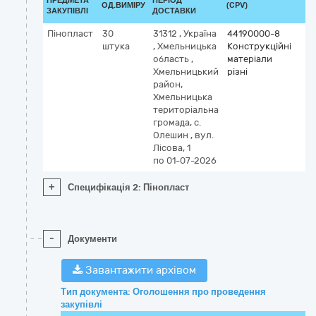
ПРЕДМЕТА
ПЕРІОД
ОД.ВИМІРУ
(CPV)
ЗАКУПІВЛІ
ДОСТАВКИ
Пінопласт
30
31312
,
Україна
44190000-8
штука
,
Хмельницька
Конструкційні
область
,
матеріали
Хмельницький
різні
район,
Хмельницька
територіальна
громада, с.
Олешин
,
вул.
Лісова, 1
по 01-07-2026
+
Специфікація 2: Пінопласт
-
Документи
Завантажити архівом
Тип документа: Оголошення про проведення
закупівлі