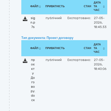
ДАТА
ФАЙЛ
ПРИВАТНІСТЬ
СТАН
ТА
ЧАС
sig
публічний
Експортовано:
27-05-
n.p
2026,
7s
18:45:33
Тип документа: Проект договору
ДАТА
ФАЙЛ
ПРИВАТНІСТЬ
СТАН
ТА
ЧАС
пр
публічний
Експортовано:
27-05-
оє
2026,
кт
18:40:06
у
До
го
во
ру.
do
cx