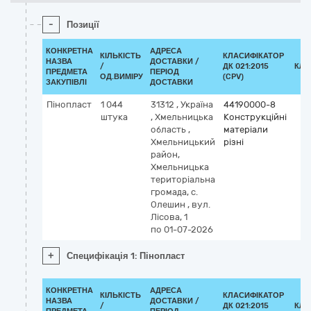
-
Позиції
КОНКРЕТНА
АДРЕСА
КІЛЬКІСТЬ
КЛАСИФІКАТОР
НАЗВА
ДОСТАВКИ /
/
ДК 021:2015
КЛА
ПРЕДМЕТА
ПЕРІОД
ОД.ВИМІРУ
(CPV)
ЗАКУПІВЛІ
ДОСТАВКИ
Пінопласт
1 044
31312
,
Україна
44190000-8
штука
,
Хмельницька
Конструкційні
область
,
матеріали
Хмельницький
різні
район,
Хмельницька
територіальна
громада, с.
Олешин
,
вул.
Лісова, 1
по 01-07-2026
+
Специфікація 1: Пінопласт
КОНКРЕТНА
АДРЕСА
КІЛЬКІСТЬ
КЛАСИФІКАТОР
НАЗВА
ДОСТАВКИ /
/
ДК 021:2015
КЛА