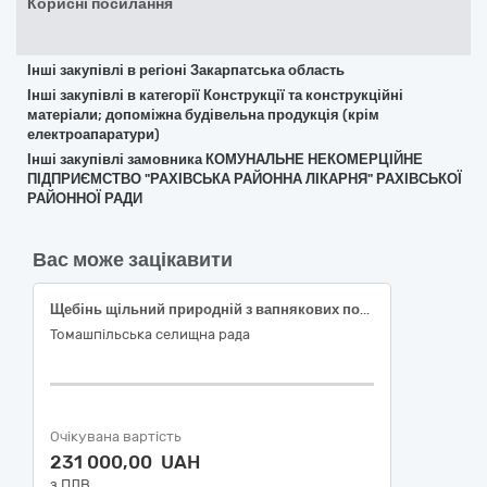
Корисні посилання
Інші закупівлі в регіоні Закарпатська область
Інші закупівлі в категорії Конструкції та конструкційні
матеріали; допоміжна будівельна продукція (крім
електроапаратури)
Інші закупівлі замовника КОМУНАЛЬНЕ НЕКОМЕРЦІЙНЕ
ПІДПРИЄМСТВО "РАХІВСЬКА РАЙОННА ЛІКАРНЯ" РАХІВСЬКОЇ
РАЙОННОЇ РАДИ
Вас може зацікавити
Щебінь щільний природній з вапнякових порід ДК 021:2015-44920000-5 Вапняк, гіпс і крейда
Томашпільська селищна рада
Очікувана вартість
231 000,00 UAH
з ПДВ