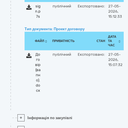
sig
публічний
Експортовано:
27-05-
n.p
2026,
7s
15:12:33
Тип документа: Проект договору
ДАТА
ФАЙЛ
ПРИВАТНІСТЬ
СТАН
ТА
ЧАС
До
публічний
Експортовано:
27-05-
го
2026,
вір
15:07:32
(ва
пн
о).
do
cx
+
Інформація по закупівлі