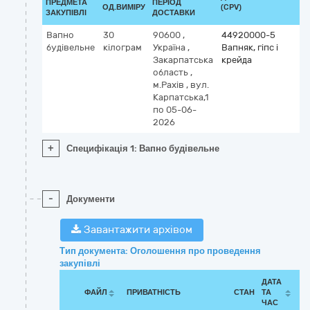
ПРЕДМЕТА
ПЕРІОД
ОД.ВИМІРУ
(CPV)
ЗАКУПІВЛІ
ДОСТАВКИ
Вапно
30
90600
,
44920000-5
будівельне
кілограм
Україна
,
Вапняк, гіпс і
Закарпатська
крейда
область
,
м.Рахів
,
вул.
Карпатська,1
по 05-06-
2026
+
Специфікація 1: Вапно будівельне
-
Документи
Завантажити архівом
Тип документа: Оголошення про проведення
закупівлі
ДАТА
ФАЙЛ
ПРИВАТНІСТЬ
СТАН
ТА
ЧАС