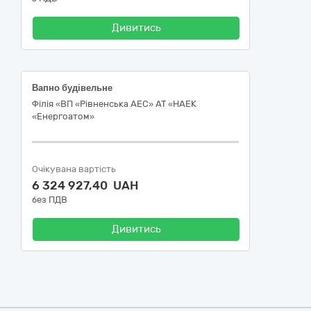
Дивитись
Вапно будівельне
Філія «ВП «Рівненська АЕС» АТ «НАЕК
«Енергоатом»
Очікувана вартість
6 324 927,40 UAH
без ПДВ
Дивитись