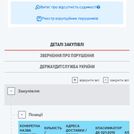
Витяг про відсутність судимості
Реєстр корупційних порушників
ДЕТАЛІ ЗАКУПІВЛІ
ЗВЕРНЕННЯ ПРО ПОРУШЕННЯ
ДЕРЖАУДИТСЛУЖБА УКРАЇНИ
+
-
відкрити всі
закрити всі
-
Закупівля:
-
Позиції
КОНКРЕТНА
АДРЕСА
КІЛЬКІСТЬ
КЛАСИФІКАТОР
НАЗВА
ДОСТАВКИ /
/
ДК 021:2015
КЛАС