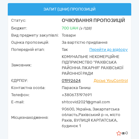
ЗАПИТ (ЦІНИ) ПРОПОЗИЦІЙ
ОЧІКУВАННЯ ПРОПОЗИЦІЙ
Статус:
Бюджет:
700
UAH
(з ПДВ)
Вид предмету закупівлі:
Товари
Оцінка пропозицій:
За вартістю придбання
Попередній етап:
Так
Перейти до відбору
КОМУНАЛЬНЕ НЕКОМЕРЦІЙНЕ
ПІДПРИЄМСТВО "РАХІВСЬКА
Замовник:
РАЙОННА ЛІКАРНЯ" РАХІВСЬКОЇ
РАЙОННОЇ РАДИ
ЄДРПОУ:
01992624
Досьє YouControl
Контактна особа:
Параска Ганиш
Телефон:
+380673197691
E-mail:
shtcovid2021@gmail.com
90600,
Україна
,
Закарпатська
область,
Рахівський р-н, місто
Місцезнаходження:
Рахів,
ВУЛИЦЯ КАРПАТСЬКА,
будинок 1
0