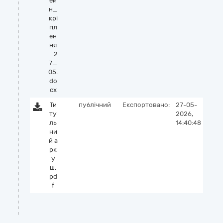
ей
н_
крі
пл
ен
ня
_2
7_
05.
do
cx
Ти
публічний
Експортовано:
27-05-
ту
2026,
ль
14:40:48
ни
й а
рк
у
ш.
pd
f