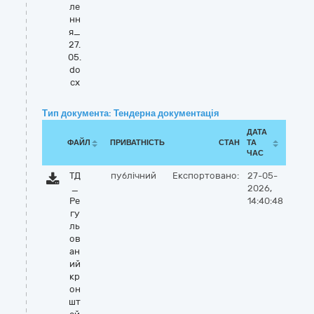
ле
нн
я_
27.
05.
do
cx
Тип документа: Тендерна документація
ДАТА
ФАЙЛ
ПРИВАТНІСТЬ
СТАН
ТА
ЧАС
ТД
публічний
Експортовано:
27-05-
_
2026,
Ре
14:40:48
гу
ль
ов
ан
ий
кр
он
шт