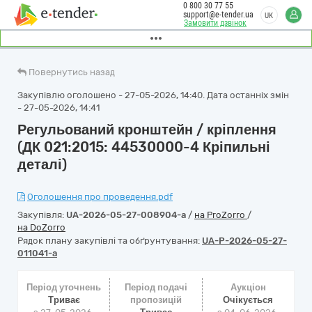
0 800 30 77 55
support@e-tender.ua
UK
Замовити дзвінок
Повернутись назад
Закупівлю оголошено - 27-05-2026, 14:40. Дата останніх змін
- 27-05-2026, 14:41
Регульований кронштейн / кріплення
(ДК 021:2015: 44530000-4 Кріпильні
деталі)
Оголошення про проведення.pdf
Закупівля:
UA-2026-05-27-008904-a
/
на ProZorro
/
на DoZorro
Рядок плану закупівлі та обґрунтування:
UA-P-2026-05-27-
011041-a
Період уточнень
Період подачі
Аукціон
Триває
пропозицій
Очікується