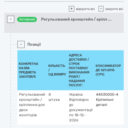
+
-
відкрити всі
закрити всі
-
Регульований кронштейн / кріпл
...
Активний
-
Позиції
АДРЕСА
ДОСТАВКИ /
КОНКРЕТНА
СТРОК
КІЛЬКІСТЬ
КЛАСИФІКАТОР
НАЗВА
ПОСТАВКИ/
/
ДК 021:2015
КЛ
ПРЕДМЕТА
ВИКОНАННЯ
ОД.ВИМІРУ
(CPV)
ЗАКУПІВЛІ
РОБІТ/
НАДАННЯ
ПОСЛУГ:
Регульований
8
Україна
44530000-4
кронштейн /
штука
Відповідно
Кріпильні
кріплення для
до
деталі
двох
документації
моніторів
по 18-12-
2026