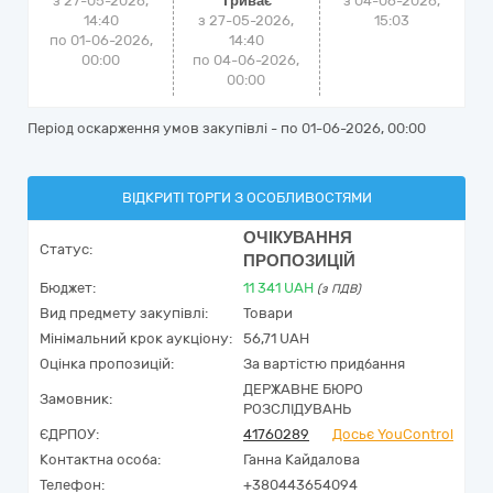
з 27-05-2026,
Триває
з
04-06-2026,
14:40
з 27-05-2026,
15:03
по 01-06-2026,
14:40
00:00
по 04-06-2026,
00:00
Період оскарження умов закупівлі - по
01-06-2026, 00:00
ВІДКРИТІ ТОРГИ З ОСОБЛИВОСТЯМИ
ОЧІКУВАННЯ
Статус:
ПРОПОЗИЦІЙ
Бюджет:
11 341
UAH
(з ПДВ)
Вид предмету закупівлі:
Товари
Мінімальний крок аукціону:
56,71 UAH
Оцінка пропозицій:
За вартістю придбання
ДЕРЖАВНЕ БЮРО
Замовник:
РОЗСЛІДУВАНЬ
ЄДРПОУ:
41760289
Досьє YouControl
Контактна особа:
Ганна Кайдалова
Телефон:
+380443654094