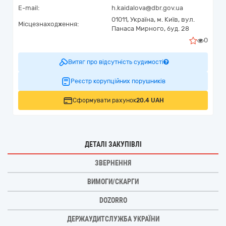
E-mail:
h.kaidalova@dbr.gov.ua
01011,
Україна
,
м. Київ,
вул.
Місцезнаходження:
Панаса Мирного, буд. 28
0
Витяг про відсутність судимості
Реєстр корупційних порушників
Сформувати рахунок
20.4 UAH
ДЕТАЛІ ЗАКУПІВЛІ
ЗВЕРНЕННЯ
ВИМОГИ/СКАРГИ
DOZORRO
ДЕРЖАУДИТСЛУЖБА УКРАЇНИ