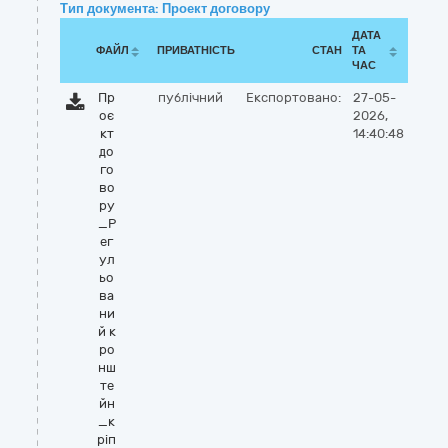
Тип документа: Проект договору
ДАТА
ФАЙЛ
ПРИВАТНІСТЬ
СТАН
ТА
ЧАС
Пр
публічний
Експортовано:
27-05-
оє
2026,
кт
14:40:48
до
го
во
ру
_Р
ег
ул
ьо
ва
ни
й к
ро
нш
те
йн
_к
ріп