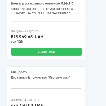
Болт із шестигранною головкою М24x110
ФІЛІЯ " УЗ ВАГОН-СЕРВІС" АКЦІОНЕРНОГО
ТОВАРИСТВА "УКРАЇНСЬКА ЗАЛІЗНИЦЯ"
Очікувана вартість
515 969,65 UAH
без ПДВ
Дивитись
Спецболти
Державне підприємство "Львіввугілля"
Очікувана вартість
673 350,00 UAH