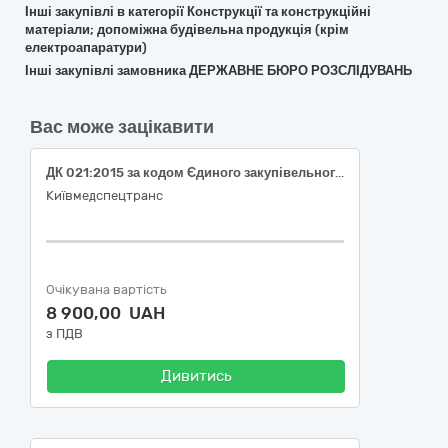
Інші закупівлі в категорії Конструкції та конструкційні
матеріали; допоміжна будівельна продукція (крім
електроапаратури)
Інші закупівлі замовника ДЕРЖАВНЕ БЮРО РОЗСЛІДУВАНЬ
Вас може зацікавити
ДК 021:2015 за кодом Єдиного закупівельного словника (CPV): 44530000-4 – Кріпильні деталі (саморізи, дюбелі та кріплення)
Київмедспецтранс
Очікувана вартість
8 900,00 UAH
з ПДВ
Дивитись