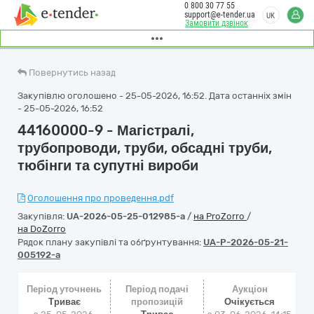
0 800 30 77 55
support@e-tender.ua
UK
Замовити дзвінок
Повернутись назад
Закупівлю оголошено - 25-05-2026, 16:52. Дата останніх змін
- 25-05-2026, 16:52
44160000-9 - Магістралі,
трубопроводи, труби, обсадні труби,
тюбінги та супутні вироби
Оголошення про проведення.pdf
Закупівля:
UA-2026-05-25-012985-a
/
на ProZorro
/
на DoZorro
Рядок плану закупівлі та обґрунтування:
UA-P-2026-05-21-
005192-a
Період уточнень
Період подачі
Аукціон
Триває
пропозицій
Очікується