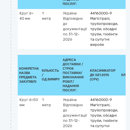
ПОСЛУГ:
Круг d=
1
Україна
44160000-9
40 мм
метр
Відповідно
Магістралі,
до
трубопроводи,
документації
труби, обсадні
по 31-12-
труби, тюбінги
2026
та супутні
вироби
АДРЕСА
ДОСТАВКИ /
КОНКРЕТНА
СТРОК
КІЛЬКІСТЬ
КЛАСИФІКАТОР
НАЗВА
ПОСТАВКИ/
/
ДК 021:2015
КЛАС
ПРЕДМЕТА
ВИКОНАННЯ
ОД.ВИМІРУ
(CPV)
ЗАКУПІВЛІ
РОБІТ/
НАДАННЯ
ПОСЛУГ:
Круг d=50
1
Україна
44160000-9
мм
метр
Відповідно
Магістралі,
до
трубопроводи,
документації
труби, обсадні
по 31-12-
труби, тюбінги
2026
та супутні