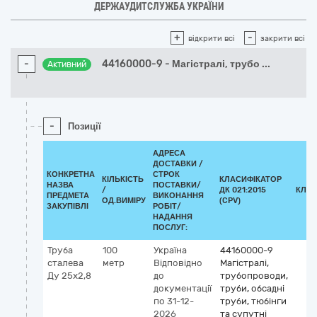
ДЕРЖАУДИТСЛУЖБА УКРАЇНИ
+
-
відкрити всі
закрити всі
-
44160000-9 - Магістралі, трубо
...
Активний
-
Позиції
АДРЕСА
ДОСТАВКИ /
КОНКРЕТНА
СТРОК
КІЛЬКІСТЬ
КЛАСИФІКАТОР
НАЗВА
ПОСТАВКИ/
/
ДК 021:2015
КЛАС
ПРЕДМЕТА
ВИКОНАННЯ
ОД.ВИМІРУ
(CPV)
ЗАКУПІВЛІ
РОБІТ/
НАДАННЯ
ПОСЛУГ:
Труба
100
Україна
44160000-9
сталева
метр
Відповідно
Магістралі,
Ду 25х2,8
до
трубопроводи,
документації
труби, обсадні
по 31-12-
труби, тюбінги
2026
та супутні