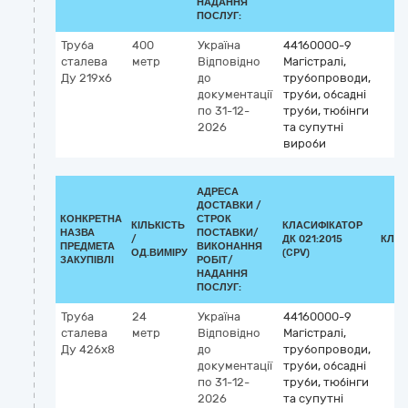
НАДАННЯ
ПОСЛУГ:
Труба
400
Україна
44160000-9
сталева
метр
Відповідно
Магістралі,
Ду 219х6
до
трубопроводи,
документації
труби, обсадні
по 31-12-
труби, тюбінги
2026
та супутні
вироби
АДРЕСА
ДОСТАВКИ /
КОНКРЕТНА
СТРОК
КІЛЬКІСТЬ
КЛАСИФІКАТОР
НАЗВА
ПОСТАВКИ/
/
ДК 021:2015
КЛАС
ПРЕДМЕТА
ВИКОНАННЯ
ОД.ВИМІРУ
(CPV)
ЗАКУПІВЛІ
РОБІТ/
НАДАННЯ
ПОСЛУГ:
Труба
24
Україна
44160000-9
сталева
метр
Відповідно
Магістралі,
Ду 426х8
до
трубопроводи,
документації
труби, обсадні
по 31-12-
труби, тюбінги
2026
та супутні