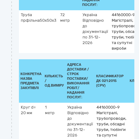
НАДАННЯ
ПОСЛУГ:
Труба
72
Україна
44160000-9
прфільна50х50х3
метр
Відповідно
Магістралі,
до
трубопровод
документації
труби, обсадн
по 31-12-
труби, тюбінг
2026
та супутні
вироби
АДРЕСА
ДОСТАВКИ /
КОНКРЕТНА
СТРОК
КІЛЬКІСТЬ
КЛАСИФІКАТОР
НАЗВА
ПОСТАВКИ/
/
ДК 021:2015
КЛАС
ПРЕДМЕТА
ВИКОНАННЯ
ОД.ВИМІРУ
(CPV)
ЗАКУПІВЛІ
РОБІТ/
НАДАННЯ
ПОСЛУГ:
Круг d=
1
Україна
44160000-9
20 мм
метр
Відповідно
Магістралі,
до
трубопроводи,
документації
труби, обсадні
по 31-12-
труби, тюбінги
2026
та супутні