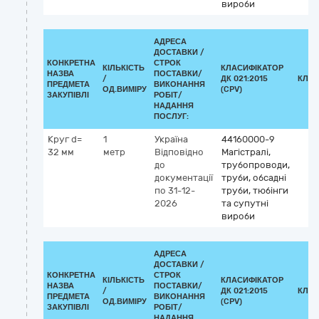
вироби
АДРЕСА
ДОСТАВКИ /
КОНКРЕТНА
СТРОК
КІЛЬКІСТЬ
КЛАСИФІКАТОР
НАЗВА
ПОСТАВКИ/
/
ДК 021:2015
КЛАС
ПРЕДМЕТА
ВИКОНАННЯ
ОД.ВИМІРУ
(CPV)
ЗАКУПІВЛІ
РОБІТ/
НАДАННЯ
ПОСЛУГ:
Круг d=
1
Україна
44160000-9
32 мм
метр
Відповідно
Магістралі,
до
трубопроводи,
документації
труби, обсадні
по 31-12-
труби, тюбінги
2026
та супутні
вироби
АДРЕСА
ДОСТАВКИ /
КОНКРЕТНА
СТРОК
КІЛЬКІСТЬ
КЛАСИФІКАТОР
НАЗВА
ПОСТАВКИ/
/
ДК 021:2015
КЛАС
ПРЕДМЕТА
ВИКОНАННЯ
ОД.ВИМІРУ
(CPV)
ЗАКУПІВЛІ
РОБІТ/
НАДАННЯ