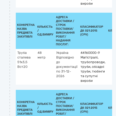
вироби
АДРЕСА
ДОСТАВКИ /
КОНКРЕТНА
СТРОК
КІЛЬКІСТЬ
КЛАСИФІКАТОР
НАЗВА
ПОСТАВКИ/
/
ДК 021:2015
КЛАС
ПРЕДМЕТА
ВИКОНАННЯ
ОД.ВИМІРУ
(CPV)
ЗАКУПІВЛІ
РОБІТ/
НАДАННЯ
ПОСЛУГ:
Труба
48
Україна
44160000-9
сталева
метр
Відповідно
Магістралі,
51х3,5
до
трубопроводи,
Вст20
документації
труби, обсадні
по 31-12-
труби, тюбінги
2026
та супутні
вироби
АДРЕСА
ДОСТАВКИ /
КОНКРЕТНА
СТРОК
КІЛЬКІСТЬ
КЛАСИФІКАТОР
НАЗВА
ПОСТАВКИ/
/
ДК 021:2015
КЛАС
ПРЕДМЕТА
ВИКОНАННЯ
ОД.ВИМІРУ
(CPV)
ЗАКУПІВЛІ
РОБІТ/