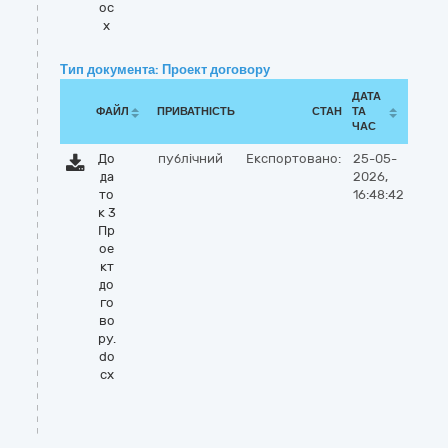
oc
x
Тип документа: Проект договору
ДАТА
ФАЙЛ
ПРИВАТНІСТЬ
СТАН
ТА
ЧАС
До
публічний
Експортовано:
25-05-
да
2026,
то
16:48:42
к 3
Пр
ое
кт
до
го
во
ру.
do
cx