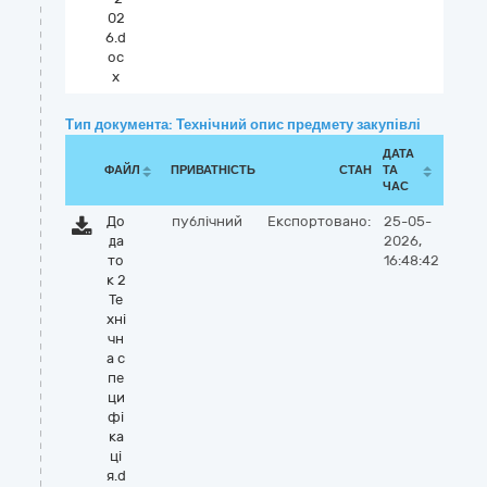
02
6.d
oc
x
Тип документа: Технічний опис предмету закупівлі
ДАТА
ФАЙЛ
ПРИВАТНІСТЬ
СТАН
ТА
ЧАС
До
публічний
Експортовано:
25-05-
да
2026,
то
16:48:42
к 2
Те
хні
чн
а с
пе
ци
фі
ка
ці
я.d