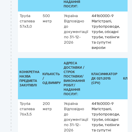
НАДАННЯ
ПОСЛУГ:
Труба
500
Україна
44160000-9
сталева
метр
Відповідно
Магістралі,
57х3,0
до
трубопроводи,
документації
труби, обсадні
по 31-12-
труби, тюбінги
2026
та супутні
вироби
АДРЕСА
ДОСТАВКИ /
КОНКРЕТНА
СТРОК
КІЛЬКІСТЬ
КЛАСИФІКАТОР
НАЗВА
ПОСТАВКИ/
/
ДК 021:2015
КЛАС
ПРЕДМЕТА
ВИКОНАННЯ
ОД.ВИМІРУ
(CPV)
ЗАКУПІВЛІ
РОБІТ/
НАДАННЯ
ПОСЛУГ:
Труба
200
Україна
44160000-9
сталева
метр
Відповідно
Магістралі,
76х3,5
до
трубопроводи,
документації
труби, обсадні
по 31-12-
труби, тюбінги
2026
та супутні