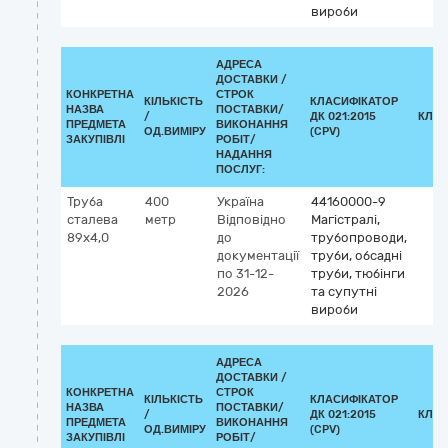
вироби
АДРЕСА
ДОСТАВКИ /
КОНКРЕТНА
СТРОК
КІЛЬКІСТЬ
КЛАСИФІКАТОР
НАЗВА
ПОСТАВКИ/
/
ДК 021:2015
КЛАС
ПРЕДМЕТА
ВИКОНАННЯ
ОД.ВИМІРУ
(CPV)
ЗАКУПІВЛІ
РОБІТ/
НАДАННЯ
ПОСЛУГ:
Труба
400
Україна
44160000-9
сталева
метр
Відповідно
Магістралі,
89х4,0
до
трубопроводи,
документації
труби, обсадні
по 31-12-
труби, тюбінги
2026
та супутні
вироби
АДРЕСА
ДОСТАВКИ /
КОНКРЕТНА
СТРОК
КІЛЬКІСТЬ
КЛАСИФІКАТОР
НАЗВА
ПОСТАВКИ/
/
ДК 021:2015
КЛАС
ПРЕДМЕТА
ВИКОНАННЯ
ОД.ВИМІРУ
(CPV)
ЗАКУПІВЛІ
РОБІТ/