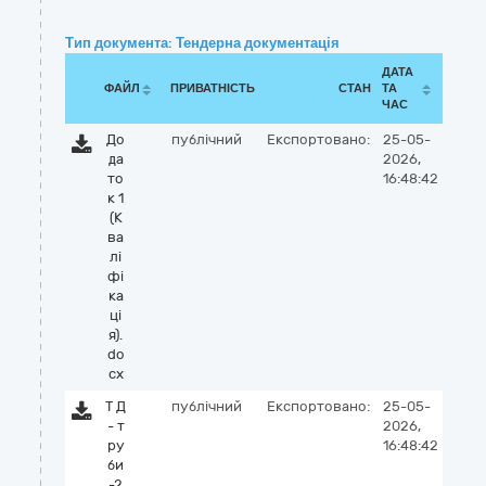
Тип документа: Тендерна документація
ДАТА
ФАЙЛ
ПРИВАТНІСТЬ
СТАН
ТА
ЧАС
До
публічний
Експортовано:
25-05-
да
2026,
то
16:48:42
к 1
(К
ва
лі
фі
ка
ці
я).
do
cx
Т Д
публічний
Експортовано:
25-05-
- т
2026,
ру
16:48:42
би
-2