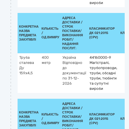
вироби
АДРЕСА
ДОСТАВКИ /
КОНКРЕТНА
СТРОК
КІЛЬКІСТЬ
КЛАСИФІКАТОР
НАЗВА
ПОСТАВКИ/
/
ДК 021:2015
КЛАС
ПРЕДМЕТА
ВИКОНАННЯ
ОД.ВИМІРУ
(CPV)
ЗАКУПІВЛІ
РОБІТ/
НАДАННЯ
ПОСЛУГ:
Труба
400
Україна
44160000-9
сталева
метр
Відповідно
Магістралі,
Ду
до
трубопроводи,
159х4,5
документації
труби, обсадні
по 31-12-
труби, тюбінги
2026
та супутні
вироби
АДРЕСА
ДОСТАВКИ /
КОНКРЕТНА
СТРОК
КІЛЬКІСТЬ
КЛАСИФІКАТОР
НАЗВА
ПОСТАВКИ/
/
ДК 021:2015
КЛАС
ПРЕДМЕТА
ВИКОНАННЯ
ОД.ВИМІРУ
(CPV)
ЗАКУПІВЛІ
РОБІТ/