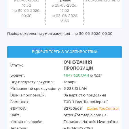
з 25-05-2026,
Триває
з
03-06-2026, 14:15
16:52
з 25-05-2026,
по 30-05-2026,
16:52
00:00
по 02-06-2026,
16:53
Період оскарження умов закупівлі - по
30-05-2026, 00:00
ВІДКРИТІ ТОРГИ З ОСОБЛИВОСТЯМИ
ОЧІКУВАННЯ
Статус:
ПРОПОЗИЦІЙ
Бюджет:
1 847 620
UAH
(з ПДВ)
Вид предмету закупівлі:
Товари
Мінімальний крок аукціону:
9 238,10 UAH
Оцінка пропозицій:
За вартістю придбання
Замовник:
ТОВ "НіжинТеплоМережі"
ЄДРПОУ:
32750668
Досьє YouControl
Сайт:
https://ntmteplo.com.ua
Контактна особа:
Полякова Наталія Миколаївна
Телефон:
+380463122290