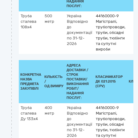
НАДАННЯ
ПОСЛУГ:
Труба
500
Україна
44160000-9
сталева
метр
Відповідно
Магістралі,
108х4
до
трубопроводи,
документації
труби, обсадні
по 31-12-
труби, тюбінги
2026
та супутні
вироби
АДРЕСА
ДОСТАВКИ /
КОНКРЕТНА
СТРОК
КІЛЬКІСТЬ
КЛАСИФІКАТОР
НАЗВА
ПОСТАВКИ/
/
ДК 021:2015
КЛАС
ПРЕДМЕТА
ВИКОНАННЯ
ОД.ВИМІРУ
(CPV)
ЗАКУПІВЛІ
РОБІТ/
НАДАННЯ
ПОСЛУГ:
Труба
400
Україна
44160000-9
сталева
метр
Відповідно
Магістралі,
Ду 133х4
до
трубопроводи,
документації
труби, обсадні
по 31-12-
труби, тюбінги
2026
та супутні