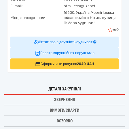
E-mail:
ntm_eco@ukr.net
16600,
Україна
,
Чернігівська
Місцезнаходження:
область,
місто Ніжин,
вулиця
Глібова будинок 1
0
Витяг про відсутність судимості
Реєстр корупційних порушників
Сформувати рахунок
2040 UAH
ДЕТАЛІ ЗАКУПІВЛІ
ЗВЕРНЕННЯ
ВИМОГИ/СКАРГИ
DOZORRO