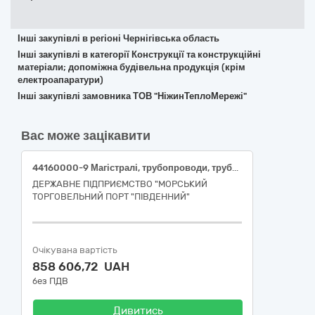
Інші закупівлі в регіоні Чернігівська область
Інші закупівлі в категорії Конструкції та конструкційні
матеріали; допоміжна будівельна продукція (крім
електроапаратури)
Інші закупівлі замовника ТОВ "НіжинТеплоМережі"
Вас може зацікавити
44160000-9 Магістралі, трубопроводи, труби, обсадні труби, тюбінги та супутні вироби
ДЕРЖАВНЕ ПІДПРИЄМСТВО "МОРСЬКИЙ
ТОРГОВЕЛЬНИЙ ПОРТ "ПІВДЕННИЙ"
Очікувана вартість
858 606,72 UAH
без ПДВ
Дивитись