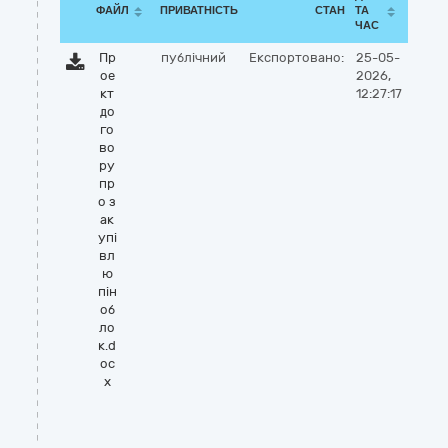
ФАЙЛ
ПРИВАТНІСТЬ
СТАН
ТА
ЧАС
Пр
публічний
Експортовано:
25-05-
ое
2026,
кт
12:27:17
до
го
во
ру
пр
о з
ак
упі
вл
ю
пін
об
ло
к.d
oc
x