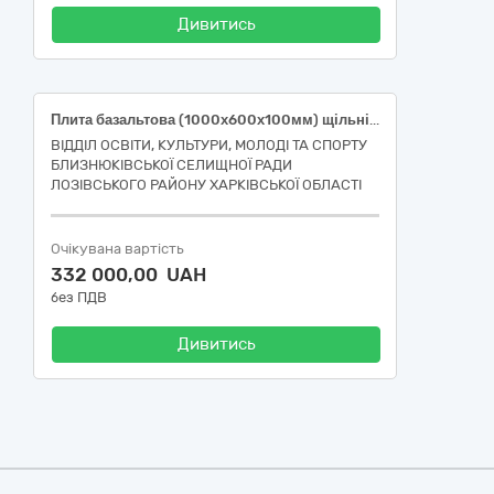
Дивитись
Плита базальтова (1000х600х100мм) щільність 190кг/м3 код ДК 021:2015-44110000-4 – Конструкційні матеріали
ВІДДІЛ ОСВІТИ, КУЛЬТУРИ, МОЛОДІ ТА СПОРТУ
БЛИЗНЮКІВСЬКОЇ СЕЛИЩНОЇ РАДИ
ЛОЗІВСЬКОГО РАЙОНУ ХАРКІВСЬКОЇ ОБЛАСТІ
Очікувана вартість
332 000,00 UAH
без ПДВ
Дивитись