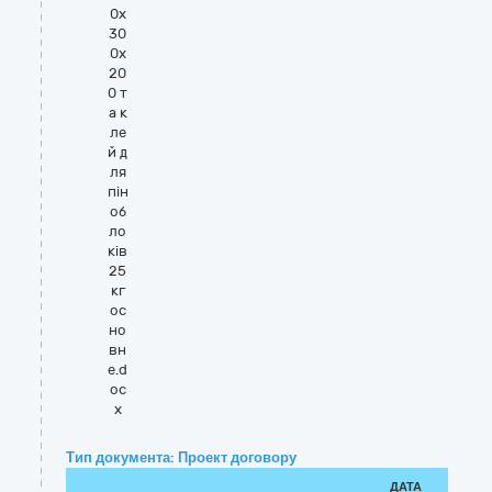
0х
30
0х
20
0 т
а к
ле
й д
ля
пін
об
ло
ків
25
кг
ос
но
вн
е.d
oc
x
Тип документа: Проект договору
ДАТА