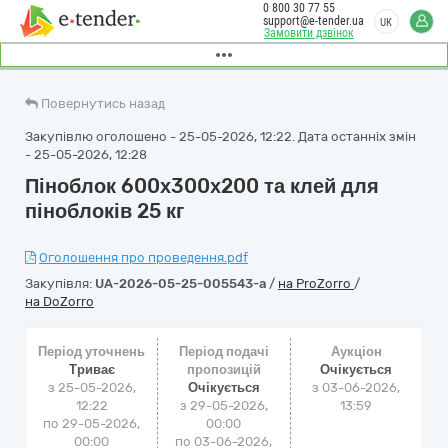
0 800 30 77 55
support@e-tender.ua
UK
Замовити дзвінок
Повернутись назад
Закупівлю оголошено - 25-05-2026, 12:22. Дата останніх змін
- 25-05-2026, 12:28
Піноблок 600х300х200 та клей для
піноблоків 25 кг
Оголошення про проведення.pdf
Закупівля:
UA-2026-05-25-005543-a
/
на ProZorro
/
на DoZorro
Період уточнень
Період подачі
Аукціон
Триває
пропозицій
Очікується
з 25-05-2026,
Очікується
з
03-06-2026,
12:22
з 29-05-2026,
13:59
по 29-05-2026,
00:00
00:00
по 03-06-2026,