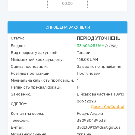
00:00
СПРОЩЕНА ЗАКУПІВЛЯ
ПЕРІОД УТОЧНЕНЬ
Статус:
Бюджет:
33 606,95
UAH
(з ПДВ)
Вид предмету закупівлі:
Товари
Мінімальний крок аукціону:
168,03 UAH
Оцінка пропозицій:
За вартістю придбання
Розгляд пропозицій:
Поступовий
Мінімальна кількість пропозицій:
1
Наявність прекваліфікації:
Ні
Замовник:
Військова частина Т0910
26632223
ЄДРПОУ:
Досьє YouControl
Контактна особа:
Рощук Андрій
Телефон:
380930439533
E-mail:
3vdzt0910@dsst.gov.ua
Місцезнаходження:
Україна