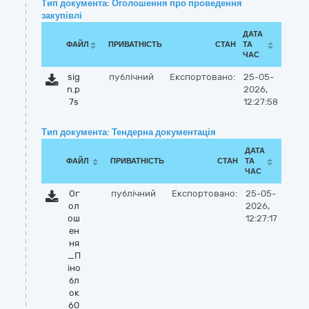
Тип документа: Оголошення про проведення
закупівлі
ДАТА
ФАЙЛ
ПРИВАТНІСТЬ
СТАН
ТА
ЧАС
sig
публічний
Експортовано:
25-05-
n.p
2026,
7s
12:27:58
Тип документа: Тендерна документація
ДАТА
ФАЙЛ
ПРИВАТНІСТЬ
СТАН
ТА
ЧАС
Ог
публічний
Експортовано:
25-05-
ол
2026,
ош
12:27:17
ен
ня
_П
іно
бл
ок
60