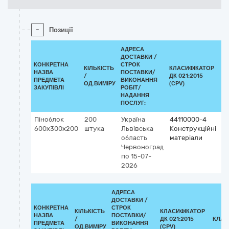
-
Позиції
АДРЕСА
ДОСТАВКИ /
КОНКРЕТНА
СТРОК
КІЛЬКІСТЬ
КЛАСИФІКАТОР
НАЗВА
ПОСТАВКИ/
/
ДК 021:2015
К
ПРЕДМЕТА
ВИКОНАННЯ
ОД.ВИМІРУ
(CPV)
ЗАКУПІВЛІ
РОБІТ/
НАДАННЯ
ПОСЛУГ:
Піноблок
200
Україна
44110000-4
600х300х200
штука
Львівська
Конструкційні
область
матеріали
Червоноград
по 15-07-
2026
АДРЕСА
ДОСТАВКИ /
КОНКРЕТНА
СТРОК
КІЛЬКІСТЬ
КЛАСИФІКАТОР
НАЗВА
ПОСТАВКИ/
/
ДК 021:2015
КЛАС
ПРЕДМЕТА
ВИКОНАННЯ
ОД.ВИМІРУ
(CPV)