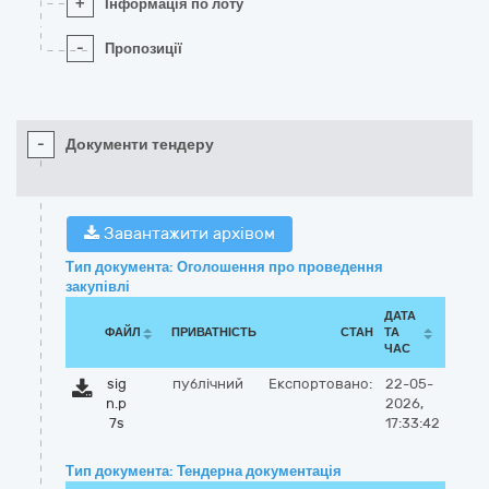
+
Інформація по лоту
-
Пропозиції
-
Документи тендеру
Завантажити архівом
Тип документа: Оголошення про проведення
закупівлі
ДАТА
ФАЙЛ
ПРИВАТНІСТЬ
СТАН
ТА
ЧАС
sig
публічний
Експортовано:
22-05-
n.p
2026,
7s
17:33:42
Тип документа: Тендерна документація