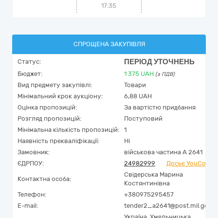
17:35
СПРОЩЕНА ЗАКУПІВЛЯ
ПЕРІОД УТОЧНЕНЬ
Статус:
Бюджет:
1 375
UAH
(з ПДВ)
Вид предмету закупівлі:
Товари
Мінімальний крок аукціону:
6,88 UAH
Оцінка пропозицій:
За вартістю придбання
Розгляд пропозицій:
Поступовий
Мінімальна кількість пропозицій:
1
Наявність прекваліфікації:
Ні
Замовник:
військова частина А 2641
ЄДРПОУ:
24982999
Досьє YouContro
Свідерська Марина
Контактна особа:
Костянтинівна
Телефон:
+380975295457
E-mail:
tender2_a2641@post.mil.gov.u
Україна
,
Хмельницька