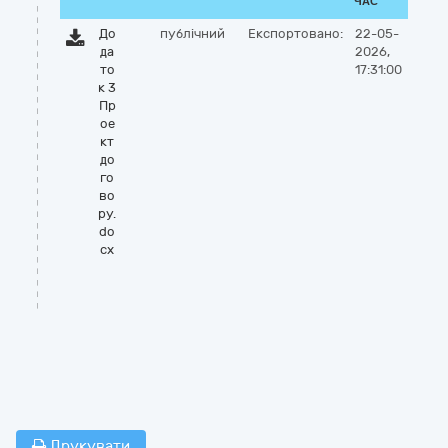
ЧАС
До
публічний
Експортовано:
22-05-
да
2026,
то
17:31:00
к 3
Пр
ое
кт
до
го
во
ру.
do
cx
Друкувати