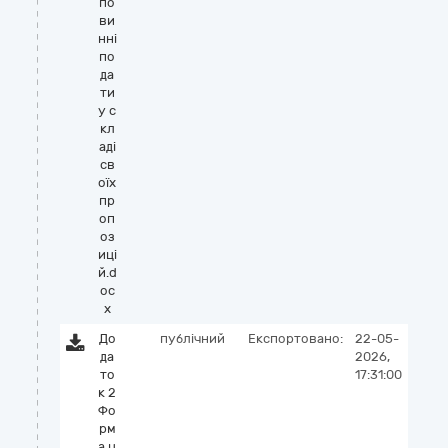
по
ви
нні
по
да
ти
у с
кл
аді
св
оїх
пр
оп
оз
иці
й.d
oc
x
До
публічний
Експортовано:
22-05-
да
2026,
то
17:31:00
к 2
Фо
рм
а ц