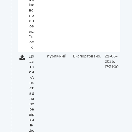
іно
вої
пр
оп
оз
иці
ї.d
oc
x
До
публічний
Експортовано:
22-05-
да
2026,
то
17:31:00
к 4
-А
нк
ет
а д
ля
пе
ре
вір
ки
ін
фо