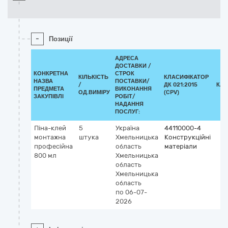
-
Позиції
АДРЕСА
ДОСТАВКИ /
КОНКРЕТНА
СТРОК
КІЛЬКІСТЬ
КЛАСИФІКАТОР
НАЗВА
ПОСТАВКИ/
/
ДК 021:2015
КЛА
ПРЕДМЕТА
ВИКОНАННЯ
ОД.ВИМІРУ
(CPV)
ЗАКУПІВЛІ
РОБІТ/
НАДАННЯ
ПОСЛУГ:
Піна-клей
5
Україна
44110000-4
монтажна
штука
Хмельницька
Конструкційні
професійна
область
матеріали
800 мл
Хмельницька
область
Хмельницька
область
по 06-07-
2026