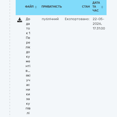
ДАТА
ФАЙЛ
ПРИВАТНІСТЬ
СТАН
ТА
ЧАС
До
публічний
Експортовано:
22-05-
да
2026,
то
17:31:00
к 1
Пе
ре
лік
до
ку
ме
нті
в_
які
уч
ас
ни
ки
за
ку
пів
лі