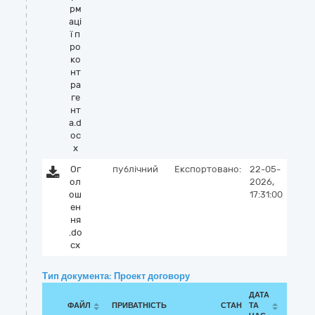
рм
аці
ї п
ро
ко
нт
ра
ге
нт
а.d
oc
x
Ог
публічний
Експортовано:
22-05-
ол
2026,
ош
17:31:00
ен
ня
.do
cx
Тип документа: Проект договору
ДАТА
ФАЙЛ
ПРИВАТНІСТЬ
СТАН
ТА