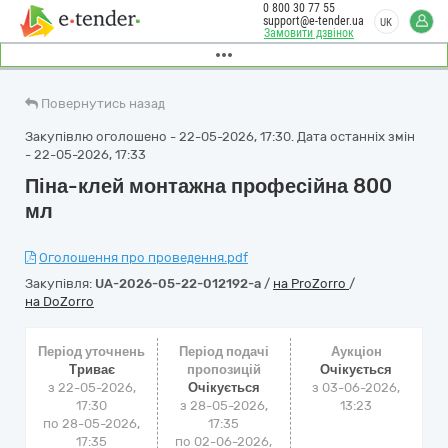
0 800 30 77 55
support@e-tender.ua
UK
Замовити дзвінок
Повернутись назад
Закупівлю оголошено - 22-05-2026, 17:30. Дата останніх змін
- 22-05-2026, 17:33
Піна-клей монтажна професійна 800
мл
Оголошення про проведення.pdf
Закупівля:
UA-2026-05-22-012192-a
/
на ProZorro
/
на DoZorro
Період уточнень
Період подачі
Аукціон
Триває
пропозицій
Очікується
з 22-05-2026,
Очікується
з
03-06-2026,
17:30
з 28-05-2026,
13:23
по 28-05-2026,
17:35
17:35
по 02-06-2026,