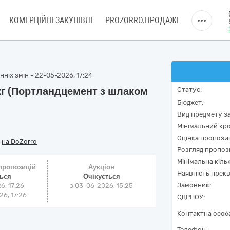
КОМЕРЦІЙНІ ЗАКУПІВЛІ
PROZORRO.ПРОДАЖІ
ніх змін - 22-05-2026, 17:24
 кг (Портландцемент з шлаком
Статус:
Бюджет:
Вид предмету за
Мінімальний кро
Оцінка пропозиц
/
на DoZorro
Розгляд пропоз
Мінімальна кіль
 пропозицій
Аукціон
Наявність прекв
ться
Очікується
Замовник:
6, 17:26
з
03-06-2026, 15:25
6, 17:26
ЄДРПОУ:
Контактна особ
Телефон: