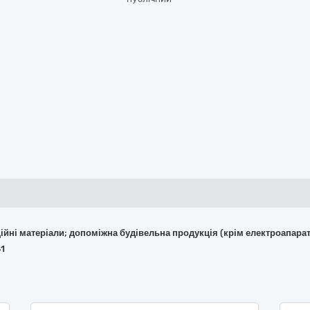
укційні матеріали; допоміжна будівельна продукція (крім електроапара
41