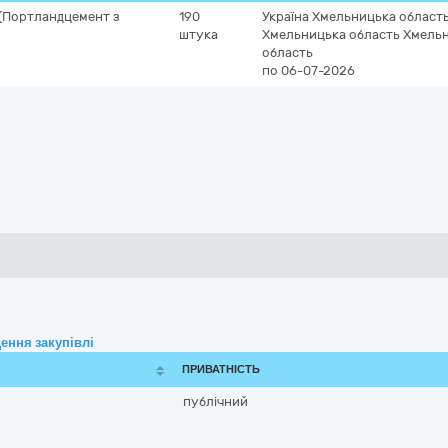
г (Портландцемент з
190
Україна
Хмельницька област
штука
Хмельницька область
Хмель
область
по 06-07-2026
ення закупівлі
ПРИВАТНІСТЬ
публічний