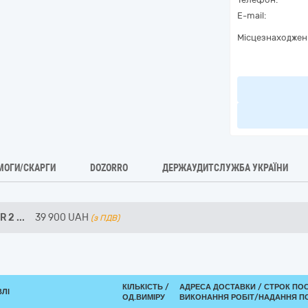
E-mail:
Місцезнаходжен
МОГИ/СКАРГИ
DOZORRO
ДЕРЖАУДИТСЛУЖБА УКРАЇНИ
 R 2
...
39 900
UAH
(з ПДВ)
КІЛЬКІСТЬ /
АДРЕСА ДОСТАВКИ /
СТРОК ПО
ВЛІ
ОД.ВИМІРУ
ВИКОНАННЯ РОБІТ/НАДАННЯ П