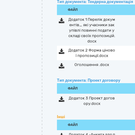
Тип документа: Тендерна документація
ФАЙЛ
Додаток 1 Перелік докум
ентів_ які учасники зак
упівлі повинні подати у
складі своїх пропозицій.
docx
Додаток 2 Форма ціново
ї пропозиції.docx
Оголошення .docx
Тип документа: Проект договору
ФАЙЛ
Додаток 3 Проект догов
ору.docx
Інші
ФАЙЛ
Додаток 4 -Анкета для п