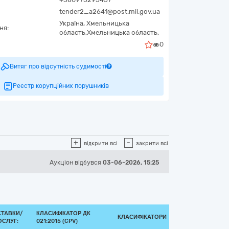
tender2_a2641@post.mil.gov.ua
Україна
,
Хмельницька
ня:
область,
Хмельницька область,
0
Витяг про відсутність судимості
Реєстр корупційних порушників
+
-
відкрити всі
закрити всі
Аукціон відбувся
03-06-2026, 15:25
СТАВКИ/
КЛАСИФІКАТОР ДК
КЛАСИФІКАТОРИ
ОСЛУГ:
021:2015 (CPV)