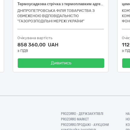
Термоусадкова стрічка з термоплавким адгезивним підшарком
ДНІПРОПЕТРОВСЬКА ФІЛІЯ ТОВАРИСТВА З
КОМ
ОБМЕЖЕНОЮ ВІДПОВІДАЛЬНІСТЮ
КОМ
"ГАЗОРОЗПОДІЛЬНІ МЕРЕЖІ УКРАЇНИ"
ФОН
Очікувана вартість
Очік
858 360,00 UAH
11
з ПДВ
з П
Дивитись
PROZORRO - ДЕРЖЗАКУПІВЛІ
НА
PROZORRO MARKET
НО
PROZORRO.ПРОДАЖІ - АУКЦІОНИ
КО