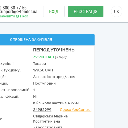
0 800 30 77 55
support@e-tender.ua
ВХІД
РЕЄСТРАЦІЯ
UK
Замовити дзвінок
СПРОЩЕНА ЗАКУПІВЛЯ
ПЕРІОД УТОЧНЕНЬ
39 900
UAH
(з ПДВ)
купівлі:
Товари
к аукціону:
199,50 UAH
ій:
За вартістю придбання
ицій:
Поступовий
кість пропозицій:
1
аліфікації:
Ні
військова частина А 2641
24982999
Досьє YouControl
Свідерська Марина
а:
Костянтинівна
+380975295457