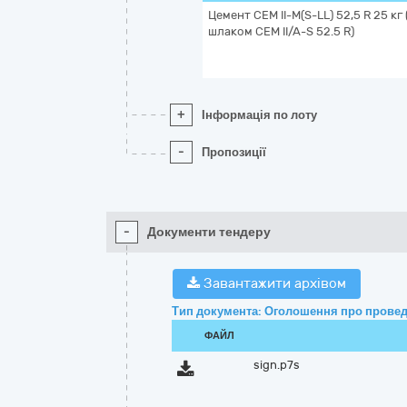
Цемент CEM II-M(S-LL) 52,5 R 25 к
шлаком CEM II/A-S 52.5 R)
+
Інформація по лоту
-
Пропозиції
-
Документи тендеру
Завантажити архівом
Тип документа: Оголошення про провед
ФАЙЛ
sign.p7s