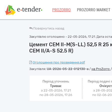
PROZORRO
PROZORRO MARKET
Повернутись назад
Закупівлю оголошено - 22-05-2026, 17:21. Дата остан
Цемент CEM II-M(S-LL) 52,5 R 25
CEM II/A-S 52.5 R)
Оголошення про проведення.pdf
Закупівля:
UA-2026-05-22-012130-a
/
на ProZorro
Період уточнень
Період подачі
Триває
Очікує
з 22-05-2026, 17:21
з 28-05-202
по 28-05-2026, 17:26
по 02-06-202