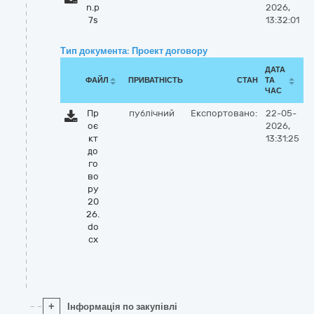
n.p
2026,
7s
13:32:01
Тип документа: Проект договору
ДАТА
ФАЙЛ
ПРИВАТНІСТЬ
СТАН
ТА
ЧАС
Пр
публічний
Експортовано:
22-05-
оє
2026,
кт
13:31:25
до
го
во
ру
20
26.
do
cx
+
Інформація по закупівлі