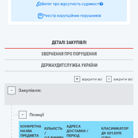
Витяг про відсутність судимості
Реєстр корупційних порушників
ДЕТАЛІ ЗАКУПІВЛІ
ЗВЕРНЕННЯ ПРО ПОРУШЕННЯ
ДЕРЖАУДИТСЛУЖБА УКРАЇНИ
+
-
відкрити всі
закрити всі
-
Закупівля:
-
Позиції
КОНКРЕТНА
АДРЕСА
КІЛЬКІСТЬ
КЛАСИФІКАТОР
НАЗВА
ДОСТАВКИ /
/
ДК 021:2015
КЛ
ПРЕДМЕТА
ПЕРІОД
ОД.ВИМІРУ
(CPV)