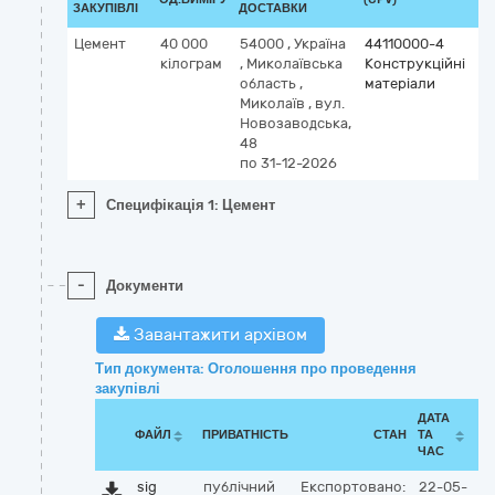
ЗАКУПІВЛІ
ДОСТАВКИ
Цемент
40 000
54000
,
Україна
44110000-4
кілограм
,
Миколаївська
Конструкційні
область
,
матеріали
Миколаїв
,
вул.
Новозаводська,
48
по 31-12-2026
+
Специфікація 1: Цемент
-
Документи
Завантажити архівом
Тип документа: Оголошення про проведення
закупівлі
ДАТА
ФАЙЛ
ПРИВАТНІСТЬ
СТАН
ТА
ЧАС
sig
публічний
Експортовано:
22-05-