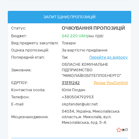
ЗАПИТ (ЦІНИ) ПРОПОЗИЦІЙ
ОЧІКУВАННЯ ПРОПОЗИЦІЙ
Статус:
Бюджет:
242 220
UAH
(без ПДВ)
Вид предмету закупівлі:
Товари
Оцінка пропозицій:
За вартістю придбання
Попередній етап:
Так
Перейти до відбору
ОБЛАСНЕ КОМУНАЛЬНЕ
Замовник:
ПІДПРИЄМСТВО
"МИКОЛАЇВОБЛТЕПЛОЕНЕРГО"
ЄДРПОУ:
31319242
Досьє YouControl
Контактна особа:
Юлія Глодан
Телефон:
+380504792953
E-mail:
okptender@ukr.net
54034,
Україна
,
Миколаївська
Місцезнаходження:
область,
м. Миколаїв,
вул.
Миколаївська, буд. 5-А
0