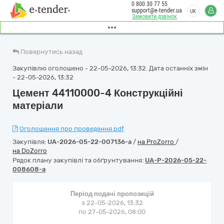
0 800 30 77 55
support@e-tender.ua
UK
Замовити дзвінок
Повернутись назад
Закупівлю оголошено - 22-05-2026, 13:32. Дата останніх змін
- 22-05-2026, 13:32
Цемент 44110000-4 Конструкційні
матеріали
Оголошення про проведення.pdf
Закупівля:
UA-2026-05-22-007136-a
/
на ProZorro
/
на DoZorro
Рядок плану закупівлі та обґрунтування:
UA-P-2026-05-22-
008608-a
Період подачі пропозицій
з 22-05-2026, 13:32
по 27-05-2026, 08:00