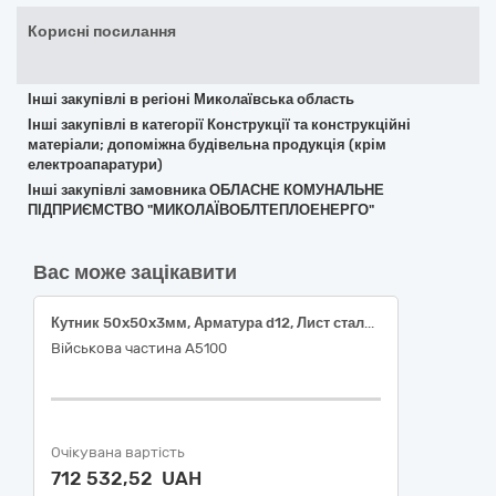
Корисні посилання
Інші закупівлі в регіоні Миколаївська область
Інші закупівлі в категорії Конструкції та конструкційні
матеріали; допоміжна будівельна продукція (крім
електроапаратури)
Інші закупівлі замовника ОБЛАСНЕ КОМУНАЛЬНЕ
ПІДПРИЄМСТВО "МИКОЛАЇВОБЛТЕПЛОЕНЕРГО"
Вас може зацікавити
Кутник 50x50x3мм, Арматура d12, Лист сталевий холоднокатаний 1.5мм 1000×2000мм, Лист сталевий холоднокатаний 0.8мм 1000×2000мм, швелер 14П, труба профільна 25х25х2мм, труба профільна 40х25х2мм, труба профільна 80х40х2мм
Військова частина А5100
Очікувана вартість
712 532,52 UAH