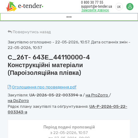
0 800 30 77 55
support@e-tender.ua
UK
Замовити дзвінок
Повернутись назад
Закупівлю оголошено - 22-05-2026, 10:57. Дата останніх змін -
22-05-2026, 10:57
С_26Т- 643Е_44110000-4
Конструкційні матеріали
(Пароізоляційна плівка)
Оголошення про проведення.pdf
Закупівля:
UA-2026-05-22-003394-a
/
на ProZorro
/
на DoZorro
Рядок плану закупівлі та обґрунтування:
UA-P-2026-05-22-
003343-a
Період подачі пропозицій
з 22-05-2026, 10:57