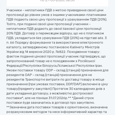
по 27-05-2026, 08:00
Учасники - неплатники ПДВ з метою приведення своєї ціни
пропозиції до рівних умов з іншими учасниками-платниками
ПДВ подають свою ціну пропозиції з урахуванням ПДВ (20%).
Тобто, при поданні своєї ціни пропозиції учасники -
неплатники ПДВ додають до своєї базової ціни пропозиції
20% ПДВ. Договір з переможцем відбору, що не є платником
ПДВ, укладається без урахування ПДВ (20%) на підставі абз. 3
п. 66 Порядку формування та використання електронного
каталогу, затвердженому постановою Кабінету Міністрів
України від 14 вересня 2020 р. №822. Походження товару:
фактом подання цінової пропозиції учасник підтверджує, що
запропонований товар не є походженням з Російської
Федерації/Республіки Білорусь/Ісламської Республіки Іран.
Умови поставки товару DDP – склад (станція) призначення для
резидентів DAP – склад (станція) призначення для не
резидентів Транспортні витрати по доставці товару в місце
призначення (при умовах поставки, DDP/DAP) включені в ціну
товару(предмету закупівлі) Протягом 30 календарних днів з
дати укладання договору, з можливістю дострокової
поставки*, але не пізніше 31.07.2026р.** *Даний строк
поставки буде зазначатись в договорі про закупівлю.
**Зазначена дата поставки товарів є орієнтовною, визначена
розрахунковим методом та несе інформативний характер та