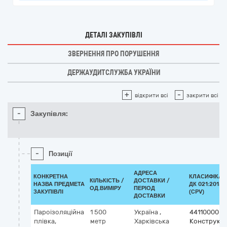
ДЕТАЛІ ЗАКУПІВЛІ
ЗВЕРНЕННЯ ПРО ПОРУШЕННЯ
ДЕРЖАУДИТСЛУЖБА УКРАЇНИ
+
-
відкрити всі
закрити всі
-
Закупівля:
-
Позиції
АДРЕСА
КОНКРЕТНА
КЛАСИФІКАТ
КІЛЬКІСТЬ /
ДОСТАВКИ /
НАЗВА ПРЕДМЕТА
ДК 021:2015
ОД.ВИМІРУ
ПЕРІОД
ЗАКУПІВЛІ
(CPV)
ДОСТАВКИ
Пароізоляційна
1 500
Україна
,
44110000-4
плівка,
метр
Харківська
Конструкці