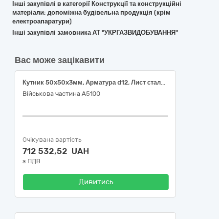
Інші закупівлі в категорії Конструкції та конструкційні
матеріали; допоміжна будівельна продукція (крім
електроапаратури)
Інші закупівлі замовника АТ "УКРГАЗВИДОБУВАННЯ"
Вас може зацікавити
Кутник 50x50x3мм, Арматура d12, Лист сталевий холоднокатаний 1.5мм 1000×2000мм, Лист сталевий холоднокатаний 0.8мм 1000×2000мм, швелер 14П, труба профільна 25х25х2мм, труба профільна 40х25х2мм, труба профільна 80х40х2мм
Військова частина А5100
Очікувана вартість
712 532,52 UAH
з ПДВ
Дивитись