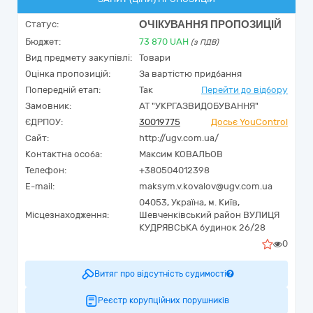
ОЧІКУВАННЯ ПРОПОЗИЦІЙ
Статус:
Бюджет:
73 870
UAH
(з ПДВ)
Вид предмету закупівлі:
Товари
Оцінка пропозицій:
За вартістю придбання
Попередній етап:
Так
Перейти до відбору
Замовник:
АТ "УКРГАЗВИДОБУВАННЯ"
ЄДРПОУ:
30019775
Досьє YouControl
Сайт:
http://ugv.com.ua/
Контактна особа:
Максим КОВАЛЬОВ
Телефон:
+380504012398
E-mail:
maksym.v.kovalov@ugv.com.ua
04053,
Україна
,
м. Київ,
Місцезнаходження:
Шевченківський район ВУЛИЦЯ
КУДРЯВСЬКА будинок 26/28
0
Витяг про відсутність судимості
Реєстр корупційних порушників