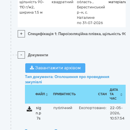
щільність 90-
квадратний
область
,
матеріали
110 г/м2,
Берестинський
ширина 1.5 м
р-н, с.
Наталине
по 31-07-2026
+
Специфікація 1: Пароізоляційна плівка, щільність 90-1
-
Документи
Завантажити архівом
Тип документа: Оголошення про проведення
закупівлі
ДАТА
ФАЙЛ
ПРИВАТНІСТЬ
СТАН
ТА
ЧАС
sig
публічний
Експортовано:
22-05-
n.p
2026,
7s
10:57:54