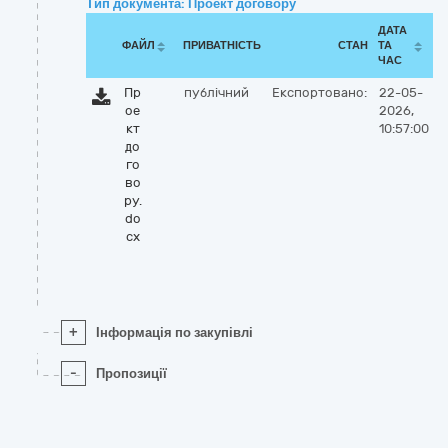
Тип документа: Проект договору
ДАТА
ФАЙЛ
ПРИВАТНІСТЬ
СТАН
ТА
ЧАС
Пр
публічний
Експортовано:
22-05-
ое
2026,
кт
10:57:00
до
го
во
ру.
do
cx
+
Інформація по закупівлі
-
Пропозиції