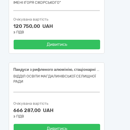
ІМЕНІ ІГОРЯ СІКОРСЬКОГО"
Очікувана вартість
120 750,00 UAH
з ПДВ
Дивитись
Пандуси з рифленого алюмінію, стаціонарні пандуси (код за ДК 021:2015 - 44210000-5: Конструкції та їх частини)
ВІДДІЛ ОСВІТИ МАГДАЛИНІВСЬКОЇ СЕЛИЩНОЇ
РАДИ
Очікувана вартість
666 287,00 UAH
з ПДВ
Дивитись