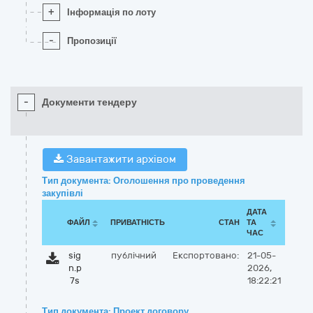
+
Інформація по лоту
-
Пропозиції
-
Документи тендеру
Завантажити архівом
Тип документа: Оголошення про проведення
закупівлі
ДАТА
ФАЙЛ
ПРИВАТНІСТЬ
СТАН
ТА
ЧАС
sig
публічний
Експортовано:
21-05-
n.p
2026,
7s
18:22:21
Тип документа: Проект договору