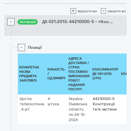
+
-
відкрити всі
закрити всі
-
ДК 021:2015: 44210000-5 – «Кон
...
Активний
-
Позиції
АДРЕСА
ДОСТАВКИ /
КОНКРЕТНА
СТРОК
КІЛЬКІСТЬ
КЛАСИФІКАТОР
НАЗВА
ПОСТАВКИ/
/
ДК 021:2015
КЛАС
ПРЕДМЕТА
ВИКОНАННЯ
ОД.ВИМІРУ
(CPV)
ЗАКУПІВЛІ
РОБІТ/
НАДАННЯ
ПОСЛУГ:
Щогла
4
Україна
44210000-5
телескопічна
штука
Львівська
Конструкції
, 4 шт.
область
та їх частини
по 24-12-
2026