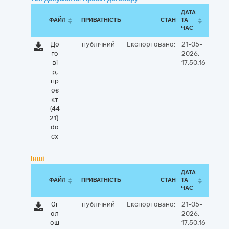
ДАТА
ФАЙЛ
ПРИВАТНІСТЬ
СТАН
ТА
ЧАС
До
публічний
Експортовано:
21-05-
го
2026,
ві
17:50:16
р,
пр
оє
кт
(44
21).
do
cx
Інші
ДАТА
ФАЙЛ
ПРИВАТНІСТЬ
СТАН
ТА
ЧАС
Ог
публічний
Експортовано:
21-05-
ол
2026,
ош
17:50:16