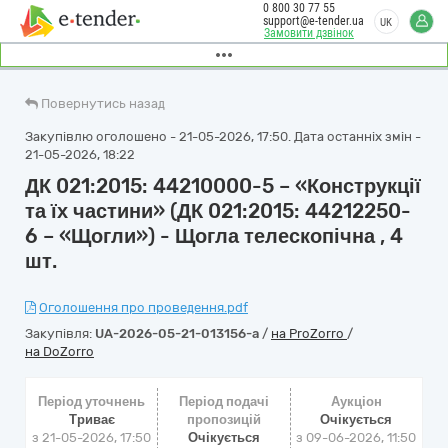
0 800 30 77 55
support@e-tender.ua
UK
Замовити дзвінок
Повернутись назад
Закупівлю оголошено - 21-05-2026, 17:50. Дата останніх змін -
21-05-2026, 18:22
ДК 021:2015: 44210000-5 – «Конструкції
та їх частини» (ДК 021:2015: 44212250-
6 – «Щогли») - Щогла телескопічна , 4
шт.
Оголошення про проведення.pdf
Закупівля:
UA-2026-05-21-013156-a
/
на ProZorro
/
на DoZorro
Період уточнень
Період подачі
Аукціон
Триває
пропозицій
Очікується
з 21-05-2026, 17:50
Очікується
з
09-06-2026, 11:50