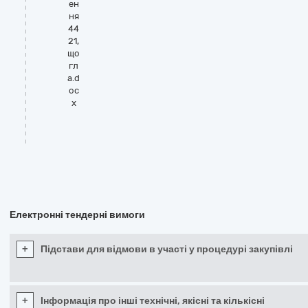
ен
ня
44
21,
що
гл
а.d
oc
x
Електронні тендерні вимоги
+
Підстави для відмови в участі у процедурі закупівлі
+
Інформація про інші технічні, якісні та кількісні