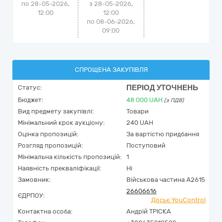
по 28-05-2026,
з 28-05-2026,
12:00
12:00
по 08-06-2026,
09:00
СПРОЩЕНА ЗАКУПІВЛЯ
ПЕРІОД УТОЧНЕНЬ
Статус:
Бюджет:
48 000
UAH
(з ПДВ)
Вид предмету закупівлі:
Товари
Мінімальний крок аукціону:
240 UAH
Оцінка пропозицій:
За вартістю придбання
Розгляд пропозицій:
Поступовий
Мінімальна кількість пропозицій:
1
Наявність прекваліфікації:
Ні
Замовник:
Військова частина А2615
26606616
ЄДРПОУ:
Досьє YouControl
Контактна особа:
Андрій ТРІСКА