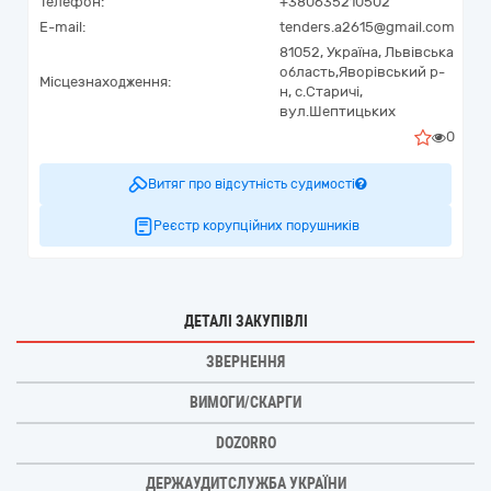
Телефон:
+380635210502
E-mail:
tenders.a2615@gmail.com
81052,
Україна
,
Львівська
область,
Яворівський р-
Місцезнаходження:
н, с.Старичі,
вул.Шептицьких
0
Витяг про відсутність судимості
Реєстр корупційних порушників
ДЕТАЛІ ЗАКУПІВЛІ
ЗВЕРНЕННЯ
ВИМОГИ/СКАРГИ
DOZORRO
ДЕРЖАУДИТСЛУЖБА УКРАЇНИ