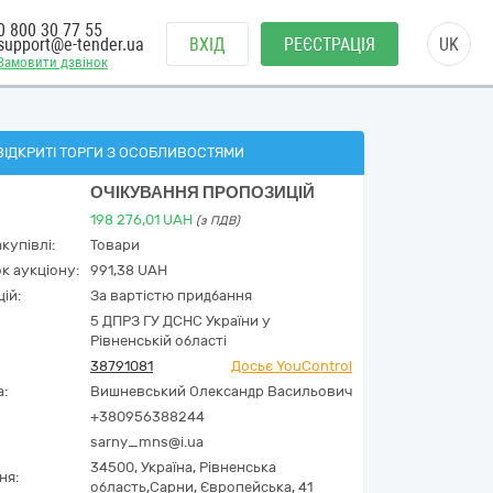
0 800 30 77 55
support@e-tender.ua
ВХІД
РЕЄСТРАЦІЯ
UK
Замовити дзвінок
ВІДКРИТІ ТОРГИ З ОСОБЛИВОСТЯМИ
ОЧІКУВАННЯ ПРОПОЗИЦІЙ
198 276,01
UAH
(з ПДВ)
купівлі:
Товари
к аукціону:
991,38 UAH
ій:
За вартістю придбання
5 ДПРЗ ГУ ДСНС України у
Рівненській області
38791081
Досьє YouControl
а:
Вишневський Олександр Васильович
+380956388244
sarny_mns@i.ua
34500,
Україна
,
Рівненська
ня:
область,
Сарни,
Європейська, 41