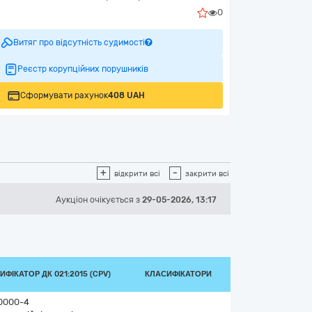
0
Витяг про відсутність судимості
Реєстр корупційних порушників
Сформувати рахунок
408 UAH
+
-
відкрити всі
закрити всі
Аукціон
очікується
з
29-05-2026, 13:17
ИФІКАТОР ДК 021:2015 (CPV)
КЛАСИФІКАТОРИ
0000-4