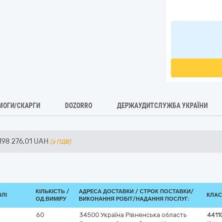
МОГИ/СКАРГИ
DOZORRO
ДЕРЖАУДИТСЛУЖБА УКРАЇНИ
198 276,01
UAH
(з ПДВ)
КІЛЬКІСТЬ /
АДРЕСА ДОСТАВКИ /
СТРОК ПОСТАВКИ/
ВЛІ
КЛАС
ОД.ВИМІРУ
ВИКОНАННЯ РОБІТ/НАДАННЯ ПОСЛУГ:
60
34500
Україна
Рівненська область
4411