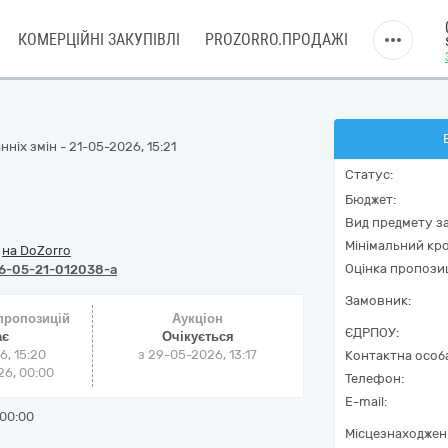
КОМЕРЦІЙНІ ЗАКУПІВЛІ
PROZORRO.ПРОДАЖІ
ніх змін - 21-05-2026, 15:21
Статус:
Бюджет:
Вид предмету за
Мінімальний кро
/
на DoZorro
Оцінка пропозиц
6-05-21-012038-a
Замовник:
 пропозицій
Аукціон
ЄДРПОУ:
ає
Очікується
6, 15:20
з
29-05-2026, 13:17
Контактна особ
6, 00:00
Телефон:
E-mail:
00:00
Місцезнаходжен