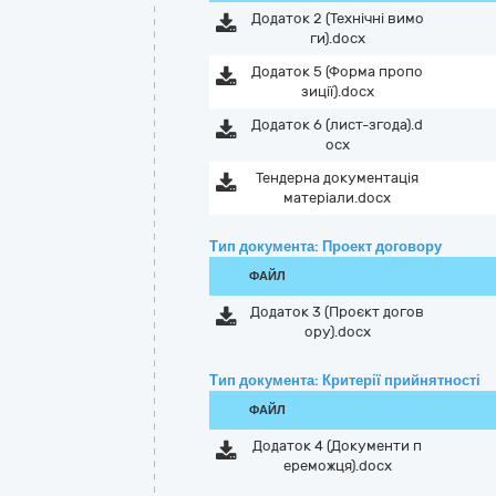
Додаток 2 (Технічні вимо
ги).docx
Додаток 5 (Форма пропо
зиції).docx
Додаток 6 (лист-згода).d
ocx
Тендерна документація
матеріали.docx
Тип документа: Проект договору
ФАЙЛ
Додаток 3 (Проєкт догов
ору).docx
Тип документа: Критерії прийнятності
ФАЙЛ
Додаток 4 (Документи п
ереможця).docx