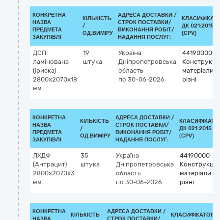
КОНКРЕТНА
АДРЕСА ДОСТАВКИ /
КІЛЬКІСТЬ
КЛАСИФІКАТ
НАЗВА
СТРОК ПОСТАВКИ/
/
ДК 021:2015
ПРЕДМЕТА
ВИКОНАННЯ РОБІТ/
ОД.ВИМІРУ
(CPV)
ЗАКУПІВЛІ
НАДАННЯ ПОСЛУГ:
ДСП
19
Україна
44190000-8
ламінована
штука
Дніпропетровська
Конструкцій
(Іриска)
область
матеріали
2800х2070х18
по 30-06-2026
різні
мм.
КОНКРЕТНА
АДРЕСА ДОСТАВКИ /
КІЛЬКІСТЬ
КЛАСИФІКАТО
НАЗВА
СТРОК ПОСТАВКИ/
/
ДК 021:2015
ПРЕДМЕТА
ВИКОНАННЯ РОБІТ/
ОД.ВИМІРУ
(CPV)
ЗАКУПІВЛІ
НАДАННЯ ПОСЛУГ:
ЛХДФ
35
Україна
44190000-8
(Антрацит)
штука
Дніпропетровська
Конструкцій
2800х2070х3
область
матеріали
мм.
по 30-06-2026
різні
КОНКРЕТНА
АДРЕСА ДОСТАВКИ /
КІЛЬКІСТЬ
КЛАСИФІКАТОР
НАЗВА
СТРОК ПОСТАВКИ/