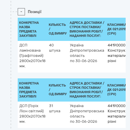
-
Позиції
КОНКРЕТНА
АДРЕСА ДОСТАВКИ /
КІЛЬКІСТЬ
КЛАСИФІКАТ
НАЗВА
СТРОК ПОСТАВКИ/
/
ДК 021:2015
ПРЕДМЕТА
ВИКОНАННЯ РОБІТ/
ОД.ВИМІРУ
(CPV)
ЗАКУПІВЛІ
НАДАННЯ ПОСЛУГ:
ДСП
40
Україна
44190000-8
ламінована
штука
Дніпропетровська
Конструкцій
(Графітовий)
область
матеріали
2800х2070х18
по 30-06-2026
різні
мм.
КОНКРЕТНА
АДРЕСА ДОСТАВКИ /
КІЛЬКІСТЬ
КЛАСИФІКАТ
НАЗВА
СТРОК ПОСТАВКИ/
/
ДК 021:2015
ПРЕДМЕТА
ВИКОНАННЯ РОБІТ/
ОД.ВИМІРУ
(CPV)
ЗАКУПІВЛІ
НАДАННЯ ПОСЛУГ:
ДСП (Горіх
31
Україна
44190000-8
Ліон світлий)
штука
Дніпропетровська
Конструкцій
2800х2070х18
область
матеріали
мм.
по 30-06-2026
різні