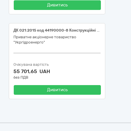
Дивитись
ДК 021:2015 код 44190000-8 Конструкційні матеріали різні (Закупівля фанери для філії "Середньодніпровська ГЕС" ПрАТ "Укргідроенерго")
Приватне акціонерне товариство
"Укргідроенерго"
Очікувана вартість
55 701,65 UAH
без ПДВ
Дивитись