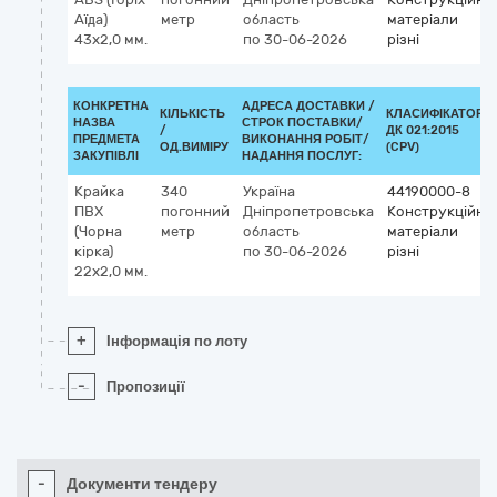
Аїда)
метр
область
матеріали
43х2,0 мм.
по 30-06-2026
різні
КОНКРЕТНА
АДРЕСА ДОСТАВКИ /
КІЛЬКІСТЬ
КЛАСИФІКАТОР
НАЗВА
СТРОК ПОСТАВКИ/
/
ДК 021:2015
ПРЕДМЕТА
ВИКОНАННЯ РОБІТ/
ОД.ВИМІРУ
(CPV)
ЗАКУПІВЛІ
НАДАННЯ ПОСЛУГ:
Крайка
340
Україна
44190000-8
ПВХ
погонний
Дніпропетровська
Конструкційні
(Чорна
метр
область
матеріали
кірка)
по 30-06-2026
різні
22х2,0 мм.
+
Інформація по лоту
-
Пропозиції
-
Документи тендеру