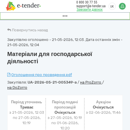
0 800 30 77 55
support@e-tender.ua
UK
Замовити дзвінок
Повернутись назад
Закупівлю оголошено - 21-05-2026, 12:03. Дата останніх змін -
21-05-2026, 12:04
Матеріали для господарської
діяльності
Оголошення про проведення.pdf
Закупівля:
UA-2026-05-21-005349-a
/
на ProZorro
/
на DoZorro
Період уточнень
Період подачі
Аукціон
Триває
пропозицій
Очікується
з 21-05-2026, 12:03
Очікується
з
02-06-2026, 11:46
по 27-05-2026,
з 27-05-2026, 10:19
10:19
по 01-06-2026,
10:20