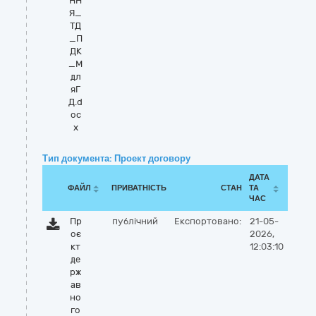
НН
Я_
ТД
_П
ДК
_М
дл
яГ
Д.d
oc
x
Тип документа: Проект договору
ДАТА
ФАЙЛ
ПРИВАТНІСТЬ
СТАН
ТА
ЧАС
Пр
публічний
Експортовано:
21-05-
оє
2026,
кт
12:03:10
де
рж
ав
но
го