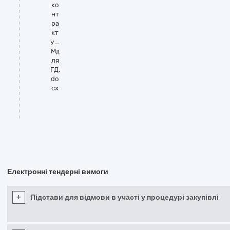
ко
нт
ра
кт
у_
Мд
ля
ГД.
do
cx
Електронні тендерні вимоги
+
Підстави для відмови в участі у процедурі закупівлі