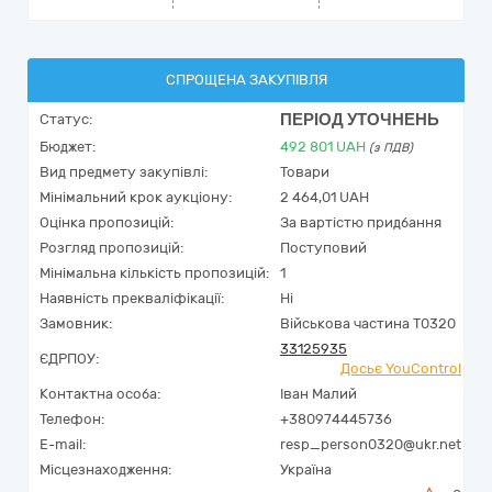
СПРОЩЕНА ЗАКУПІВЛЯ
ПЕРІОД УТОЧНЕНЬ
Статус:
Бюджет:
492 801
UAH
(з ПДВ)
Вид предмету закупівлі:
Товари
Мінімальний крок аукціону:
2 464,01 UAH
Оцінка пропозицій:
За вартістю придбання
Розгляд пропозицій:
Поступовий
Мінімальна кількість пропозицій:
1
Наявність прекваліфікації:
Ні
Замовник:
Військова частина Т0320
33125935
ЄДРПОУ:
Досьє YouControl
Контактна особа:
Іван Малий
Телефон:
+380974445736
E-mail:
resp_person0320@ukr.net
Місцезнаходження:
Україна