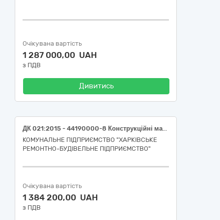
Очікувана вартість
1 287 000,00 UAH
з ПДВ
Дивитись
ДК 021:2015 - 44190000-8 Конструкційні матеріали різні (ДК 021:2015 -44191100-6 Фанера: фанера березова ФСФ, підвищеної вологостійкості, товщина 9 мм; ДК 021:2015 -44191100-6 Фанера: фанера березова ламінована ФСФ, підвищеної вологостійкості, товщина 12 мм; ДК 021:2015 -44191100-6 Фанера: Фанера березова ФСФ підвищеної вологостійкості, товщина 18 мм)
КОМУНАЛЬНЕ ПІДПРИЄМСТВО "ХАРКІВСЬКЕ
РЕМОНТНО-БУДІВЕЛЬНЕ ПІДПРИЄМСТВО"
Очікувана вартість
1 384 200,00 UAH
з ПДВ