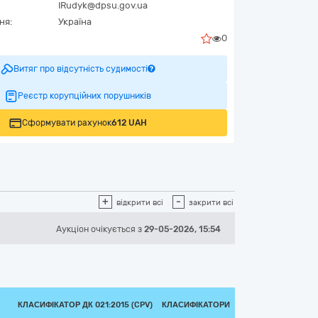
IRudyk@dpsu.gov.ua
ня:
Україна
0
Витяг про відсутність судимості
Реєстр корупційних порушників
Сформувати рахунок
612 UAH
+
-
відкрити всі
закрити всі
Аукціон
очікується
з
29-05-2026, 15:54
КЛАСИФІКАТОР ДК 021:2015 (CPV)
КЛАСИФІКАТОРИ