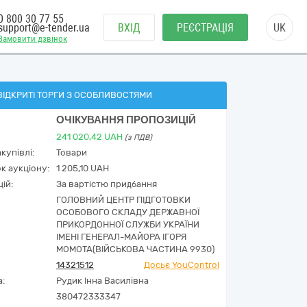
0 800 30 77 55
support@e-tender.ua
ВХІД
РЕЄСТРАЦІЯ
UK
Замовити дзвінок
ВІДКРИТІ ТОРГИ З ОСОБЛИВОСТЯМИ
ОЧІКУВАННЯ ПРОПОЗИЦІЙ
241 020,42
UAH
(з ПДВ)
купівлі:
Товари
к аукціону:
1 205,10 UAH
ій:
За вартістю придбання
ГОЛОВНИЙ ЦЕНТР ПІДГОТОВКИ
ОСОБОВОГО СКЛАДУ ДЕРЖАВНОЇ
ПРИКОРДОННОЇ СЛУЖБИ УКРАЇНИ
ІМЕНІ ГЕНЕРАЛ-МАЙОРА ІГОРЯ
МОМОТА(ВІЙСЬКОВА ЧАСТИНА 9930)
14321512
Досьє YouControl
а:
Рудик Інна Василівна
380472333347