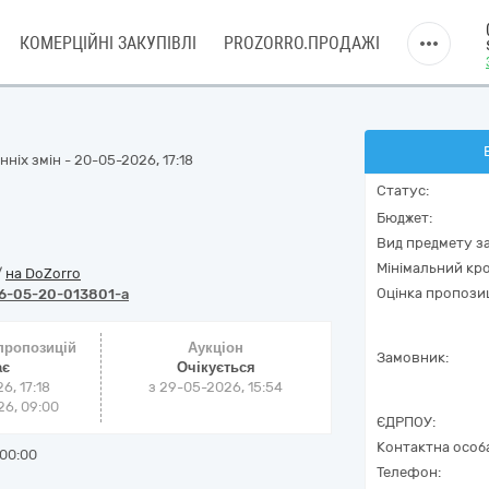
КОМЕРЦІЙНІ ЗАКУПІВЛІ
PROZORRO.ПРОДАЖІ
ніх змін - 20-05-2026, 17:18
Статус:
Бюджет:
Вид предмету за
Мінімальний кро
/
на DoZorro
Оцінка пропозиц
6-05-20-013801-a
 пропозицій
Аукціон
Замовник:
ає
Очікується
6, 17:18
з
29-05-2026, 15:54
6, 09:00
ЄДРПОУ:
Контактна особ
00:00
Телефон: