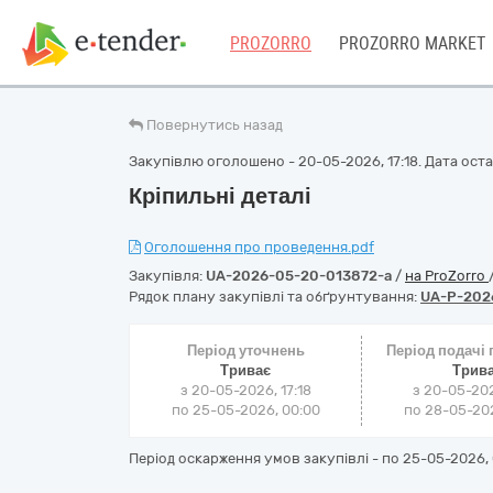
PROZORRO
PROZORRO MARKET
Повернутись назад
Закупівлю оголошено - 20-05-2026, 17:18. Дата остан
Кріпильні деталі
Оголошення про проведення.pdf
Закупівля:
UA-2026-05-20-013872-a
/
на ProZorro
Рядок плану закупівлі та обґрунтування:
UA-P-202
Період уточнень
Період подачі
Триває
Трив
з 20-05-2026, 17:18
з 20-05-202
по 25-05-2026, 00:00
по 28-05-202
Період оскарження умов закупівлі - по
25-05-2026, 