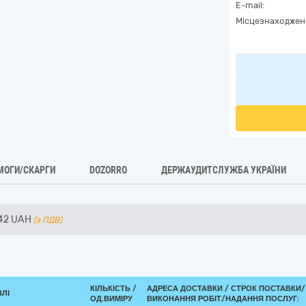
E-mail:
Місцезнаходжен
МОГИ/СКАРГИ
DOZORRO
ДЕРЖАУДИТСЛУЖБА УКРАЇНИ
42
UAH
(з ПДВ)
КІЛЬКІСТЬ /
АДРЕСА ДОСТАВКИ /
СТРОК ПОСТАВКИ/
ВЛІ
ОД.ВИМІРУ
ВИКОНАННЯ РОБІТ/НАДАННЯ ПОСЛУГ: