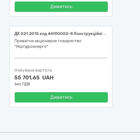
Дивитись
ДК 021:2015 код 44190000-8 Конструкційні матеріали різні (Закупівля фанери для філії "Середньодніпровська ГЕС" ПрАТ "Укргідроенерго")
Приватне акціонерне товариство
"Укргідроенерго"
Очікувана вартість
55 701,65 UAH
без ПДВ
Дивитись