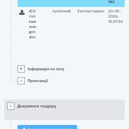
ЧАС
4) О
публічний
Експортовано:
20-05-
гол
2026,
оше
12:29:56
ння
дсп.
doc
+
Інформація по лоту
-
Пропозиції
-
Документи тендеру