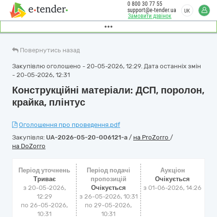
0 800 30 77 55
support@e-tender.ua
UK
Замовити дзвінок
Повернутись назад
Закупівлю оголошено - 20-05-2026, 12:29. Дата останніх змін
- 20-05-2026, 12:31
Конструкційні матеріали: ДСП, поролон,
крайка, плінтус
Оголошення про проведення.pdf
Закупівля:
UA-2026-05-20-006121-a
/
на ProZorro
/
на DoZorro
Період уточнень
Період подачі
Аукціон
Триває
пропозицій
Очікується
з 20-05-2026,
Очікується
з
01-06-2026, 14:26
12:29
з 26-05-2026, 10:31
по 26-05-2026,
по 29-05-2026,
10:31
10:31