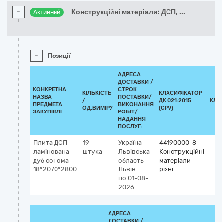
-
Конструкційні матеріали: ДСП,
...
Активний
-
Позиції
АДРЕСА
ДОСТАВКИ /
КОНКРЕТНА
СТРОК
КІЛЬКІСТЬ
КЛАСИФІКАТОР
НАЗВА
ПОСТАВКИ/
/
ДК 021:2015
КЛА
ПРЕДМЕТА
ВИКОНАННЯ
ОД.ВИМІРУ
(CPV)
ЗАКУПІВЛІ
РОБІТ/
НАДАННЯ
ПОСЛУГ:
Плита ДСП
19
Україна
44190000-8
ламінована
штука
Львівська
Конструкційні
дуб сонома
область
матеріали
18*2070*2800
Львів
різні
по 01-08-
2026
АДРЕСА
ДОСТАВКИ /