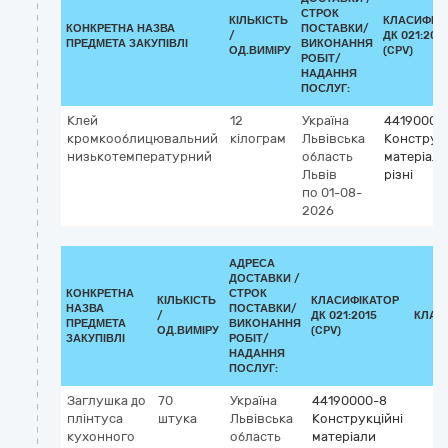
СТРОК
КІЛЬКІСТЬ
КЛАСИФІК
КОНКРЕТНА НАЗВА
ПОСТАВКИ/
/
ДК 021:201
ПРЕДМЕТА ЗАКУПІВЛІ
ВИКОНАННЯ
ОД.ВИМІРУ
(CPV)
РОБІТ/
НАДАННЯ
ПОСЛУГ:
Клей
12
Україна
44190000
кромкооблицювальний
кілограм
Львівська
Конструкц
низькотемпературний
область
матеріали
Львів
різні
по 01-08-
2026
АДРЕСА
ДОСТАВКИ /
КОНКРЕТНА
СТРОК
КІЛЬКІСТЬ
КЛАСИФІКАТОР
НАЗВА
ПОСТАВКИ/
/
ДК 021:2015
КЛАС
ПРЕДМЕТА
ВИКОНАННЯ
ОД.ВИМІРУ
(CPV)
ЗАКУПІВЛІ
РОБІТ/
НАДАННЯ
ПОСЛУГ:
Заглушка до
70
Україна
44190000-8
плінтуса
штука
Львівська
Конструкційні
кухонного
область
матеріали