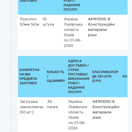
ЗАКУПІВЛІ
РОБІТ/
НАДАННЯ
ПОСЛУГ:
Поролон
10
Україна
44190000-8
50мм 1x2м
штука
Львівська
Конструкційні
область
матеріали
Львів
різні
по 01-08-
2026
АДРЕСА
ДОСТАВКИ /
КОНКРЕТНА
СТРОК
КІЛЬКІСТЬ
КЛАСИФІКАТОР
НАЗВА
ПОСТАВКИ/
/
ДК 021:2015
КЛАС
ПРЕДМЕТА
ВИКОНАННЯ
ОД.ВИМІРУ
(CPV)
ЗАКУПІВЛІ
РОБІТ/
НАДАННЯ
ПОСЛУГ:
Заглушка
30
Україна
44190000-8
самоклеюча,
пачка
Львівська
Конструкційні
(50 шт.)
область
матеріали
Львів
різні
по 01-08-
2026