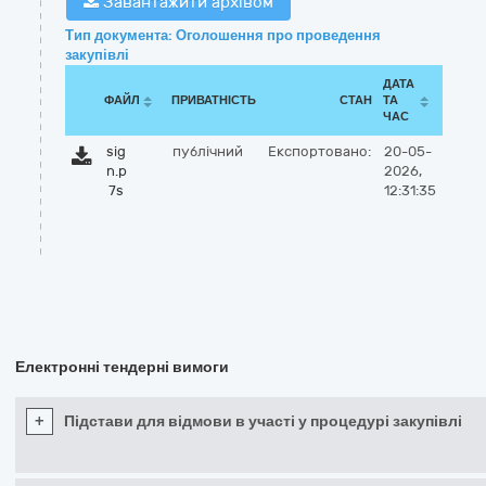
Завантажити архівом
Тип документа: Оголошення про проведення
закупівлі
ДАТА
ФАЙЛ
ПРИВАТНІСТЬ
СТАН
ТА
ЧАС
sig
публічний
Експортовано:
20-05-
n.p
2026,
7s
12:31:35
Електронні тендерні вимоги
+
Підстави для відмови в участі у процедурі закупівлі