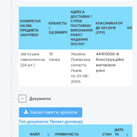
АДРЕСА
ДОСТАВКИ /
КОНКРЕТНА
СТРОК
КІЛЬКІСТЬ
КЛАСИФІКАТОР
НАЗВА
ПОСТАВКИ/
/
ДК 021:2015
КЛАС
ПРЕДМЕТА
ВИКОНАННЯ
ОД.ВИМІРУ
(CPV)
ЗАКУПІВЛІ
РОБІТ/
НАДАННЯ
ПОСЛУГ:
Заглушка
10
Україна
44190000-8
самоклеюча,
пачка
Львівська
Конструкційні
(24 шт.)
область
матеріали
Львів
різні
по 01-08-
2026
-
Документи
Завантажити архівом
Тип документа: Проект договору
ДАТА
ФАЙЛ
ПРИВАТНІСТЬ
СТАН
ТА