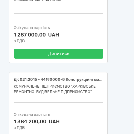
Очікувана вартість
1 287 000,00 UAH
з ПДВ
Дивитись
ДК 021:2015 - 44190000-8 Конструкційні матеріали різні (ДК 021:2015 -44191100-6 Фанера: фанера березова ФСФ, підвищеної вологостійкості, товщина 9 мм; ДК 021:2015 -44191100-6 Фанера: фанера березова ламінована ФСФ, підвищеної вологостійкості, товщина 12 мм; ДК 021:2015 -44191100-6 Фанера: Фанера березова ФСФ підвищеної вологостійкості, товщина 18 мм)
КОМУНАЛЬНЕ ПІДПРИЄМСТВО "ХАРКІВСЬКЕ
РЕМОНТНО-БУДІВЕЛЬНЕ ПІДПРИЄМСТВО"
Очікувана вартість
1 384 200,00 UAH
з ПДВ