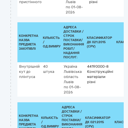
пристінного
Львів
різні
по 01-08-
2026
АДРЕСА
ДОСТАВКИ /
КОНКРЕТНА
СТРОК
КІЛЬКІСТЬ
КЛАСИФІКАТОР
НАЗВА
ПОСТАВКИ/
/
ДК 021:2015
КЛАСИ
ПРЕДМЕТА
ВИКОНАННЯ
ОД.ВИМІРУ
(CPV)
ЗАКУПІВЛІ
РОБІТ/
НАДАННЯ
ПОСЛУГ:
Внутрішній
40
Україна
44190000-8
кут до
штука
Львівська
Конструкційні
плінтуса
область
матеріали
Львів
різні
по 01-08-
2026
АДРЕСА
ДОСТАВКИ /
КОНКРЕТНА
СТРОК
КІЛЬКІСТЬ
КЛАСИФІКАТОР
НАЗВА
ПОСТАВКИ/
/
ДК 021:2015
КЛАСИФ
ПРЕДМЕТА
ВИКОНАННЯ
ОД.ВИМІРУ
(CPV)