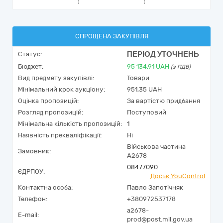
СПРОЩЕНА ЗАКУПІВЛЯ
ПЕРІОД УТОЧНЕНЬ
Статус:
Бюджет:
95 134,91
UAH
(з ПДВ)
Вид предмету закупівлі:
Товари
Мінімальний крок аукціону:
951,35 UAH
Оцінка пропозицій:
За вартістю придбання
Розгляд пропозицій:
Поступовий
Мінімальна кількість пропозицій:
1
Наявність прекваліфікації:
Ні
Військова частина
Замовник:
А2678
08477090
ЄДРПОУ:
Досьє YouControl
Контактна особа:
Павло Запотічняк
Телефон:
+380972537178
a2678-
E-mail:
prod@post.mil.gov.ua