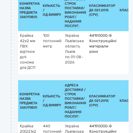
КОНКРЕТНА
СТРОК
КІЛЬКІСТЬ
КЛАСИФІКАТОР
НАЗВА
ПОСТАВКИ/
/
ДК 021:2015
КЛАСИФ
ПРЕДМЕТА
ВИКОНАННЯ
ОД.ВИМІРУ
(CPV)
ЗАКУПІВЛІ
РОБІТ/
НАДАННЯ
ПОСЛУГ:
Крайка
100
Україна
44190000-8
42х2 мм
погонний
Львівська
Конструкційні
ПВХ
метр
область
матеріали
відтінок
Львів
різні
дуб
по 01-08-
сонома
2026
для ДСП
АДРЕСА
ДОСТАВКИ /
КОНКРЕТНА
СТРОК
КІЛЬКІСТЬ
КЛАСИФІКАТОР
НАЗВА
ПОСТАВКИ/
/
ДК 021:2015
КЛАСИФ
ПРЕДМЕТА
ВИКОНАННЯ
ОД.ВИМІРУ
(CPV)
ЗАКУПІВЛІ
РОБІТ/
НАДАННЯ
ПОСЛУГ:
Крайка
440
Україна
44190000-8
20(22)х2
погонний
Львівська
Конструкційні