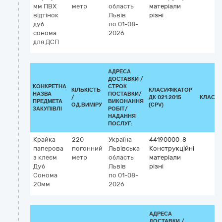
мм ПВХ
метр
область
матеріали
відтінок
Львів
різні
дуб
по 01-08-
сонома
2026
для ДСП
АДРЕСА
ДОСТАВКИ /
КОНКРЕТНА
СТРОК
КІЛЬКІСТЬ
КЛАСИФІКАТОР
НАЗВА
ПОСТАВКИ/
/
ДК 021:2015
КЛАСИФ
ПРЕДМЕТА
ВИКОНАННЯ
ОД.ВИМІРУ
(CPV)
ЗАКУПІВЛІ
РОБІТ/
НАДАННЯ
ПОСЛУГ:
Крайка
220
Україна
44190000-8
паперова
погонний
Львівська
Конструкційні
з клеєм
метр
область
матеріали
Дуб
Львів
різні
Сонома
по 01-08-
20мм
2026
АДРЕСА
ДОСТАВКИ /