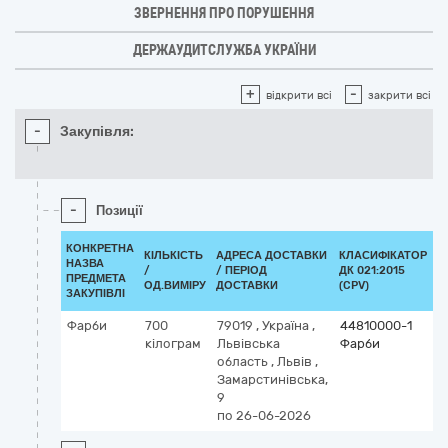
ЗВЕРНЕННЯ ПРО ПОРУШЕННЯ
ДЕРЖАУДИТСЛУЖБА УКРАЇНИ
+
-
відкрити всі
закрити всі
-
Закупівля:
-
Позиції
КОНКРЕТНА
КІЛЬКІСТЬ
АДРЕСА ДОСТАВКИ
КЛАСИФІКАТОР
НАЗВА
/
/ ПЕРІОД
ДК 021:2015
К
ПРЕДМЕТА
ОД.ВИМІРУ
ДОСТАВКИ
(CPV)
ЗАКУПІВЛІ
Фарби
700
79019
,
Україна
,
44810000-1
кілограм
Львівська
Фарби
область
,
Львів
,
Замарстинівська,
9
по 26-06-2026