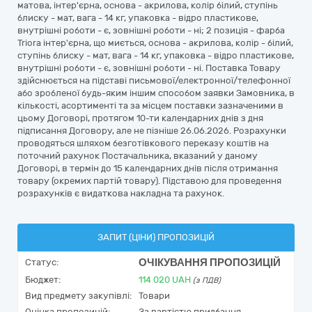
матова, інтер'єрна, основа - акрилова, колір білий, ступінь
блиску - мат, вага - 14 кг, упаковка - відро пластикове,
внутрішні роботи - є, зовнішні роботи - ні; 2 позиція - фарба
Triora інтер'єрна, що миється, основа - акрилова, колір - білий,
ступінь блиску - мат, вага - 14 кг, упаковка - відро пластикове,
внутрішні роботи - є, зовнішні роботи - ні. Поставка Товару
здійснюється на підставі письмової/електронної/телефонної
або зробленої будь-яким іншим способом заявки Замовника, в
кількості, асортименті та за місцем поставки зазначеними в
цьому Договорі, протягом 10-ти календарних днів з дня
підписання Договору, але не пізніше 26.06.2026. Розрахунки
проводяться шляхом безготівкового переказу коштів на
поточний рахунок Постачальника, вказаний у даному
Договорі, в термін до 15 календарних днів після отримання
товару (окремих партій товару). Підставою для проведення
розрахунків є видаткова накладна та рахунок.
ЗАПИТ (ЦІНИ) ПРОПОЗИЦІЙ
ОЧІКУВАННЯ ПРОПОЗИЦІЙ
Статус:
Бюджет:
114 020
UAH
(з ПДВ)
Вид предмету закупівлі:
Товари
Оцінка пропозицій:
За вартістю придбання