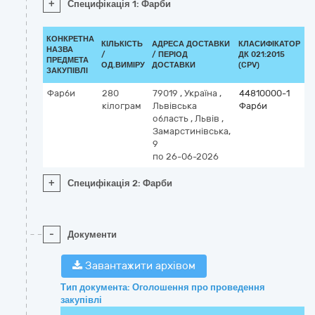
+
Специфікація 1: Фарби
КОНКРЕТНА
КІЛЬКІСТЬ
АДРЕСА ДОСТАВКИ
КЛАСИФІКАТОР
НАЗВА
/
/ ПЕРІОД
ДК 021:2015
К
ПРЕДМЕТА
ОД.ВИМІРУ
ДОСТАВКИ
(CPV)
ЗАКУПІВЛІ
Фарби
280
79019
,
Україна
,
44810000-1
кілограм
Львівська
Фарби
область
,
Львів
,
Замарстинівська,
9
по 26-06-2026
+
Специфікація 2: Фарби
-
Документи
Завантажити архівом
Тип документа: Оголошення про проведення
закупівлі