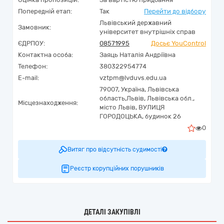
Попередній етап:
Так
Перейти до відбору
Львівський державний
Замовник:
університет внутрішніх справ
ЄДРПОУ:
08571995
Досьє YouControl
Контактна особа:
Заяць Наталія Андріївна
Телефон:
380322954774
E-mail:
vztpm@lvduvs.edu.ua
79007,
Україна
,
Львівська
область,
Львів,
Львівська обл.,
Місцезнаходження:
місто Львів, ВУЛИЦЯ
ГОРОДОЦЬКА, будинок 26
0
Витяг про відсутність судимості
Реєстр корупційних порушників
ДЕТАЛІ ЗАКУПІВЛІ