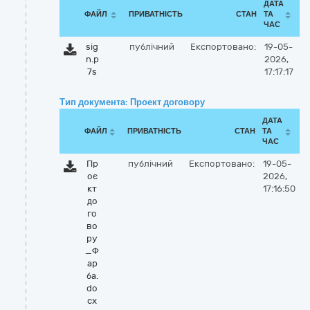
ДАТА
ФАЙЛ
ПРИВАТНІСТЬ
СТАН
ТА
ЧАС
sig
публічний
Експортовано:
19-05-
n.p
2026,
7s
17:17:17
Тип документа: Проект договору
ДАТА
ФАЙЛ
ПРИВАТНІСТЬ
СТАН
ТА
ЧАС
Пр
публічний
Експортовано:
19-05-
оє
2026,
кт
17:16:50
до
го
во
ру
_Ф
ар
ба.
do
cx