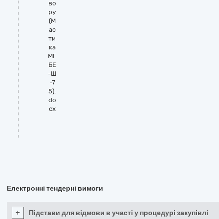
во
ру
(М
ас
ти
ка
МГ
БЕ
-Ш
-7
5).
do
cx
Електронні тендерні вимоги
+
Підстави для відмови в участі у процедурі закупівлі