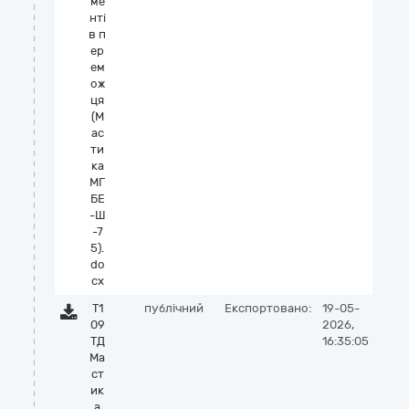
ме
нті
в п
ер
ем
ож
ця
(М
ас
ти
ка
МГ
БЕ
-Ш
-7
5).
do
cx
Т1
публічний
Експортовано:
19-05-
09
2026,
ТД
16:35:05
Ма
ст
ик
а