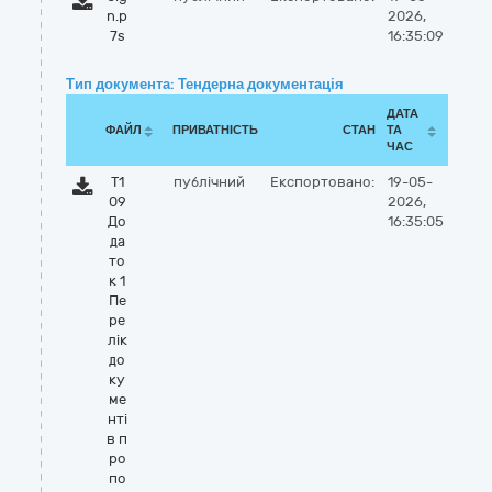
n.p
2026,
7s
16:35:09
Тип документа: Тендерна документація
ДАТА
ФАЙЛ
ПРИВАТНІСТЬ
СТАН
ТА
ЧАС
Т1
публічний
Експортовано:
19-05-
09
2026,
До
16:35:05
да
то
к 1
Пе
ре
лік
до
ку
ме
нті
в п
ро
по