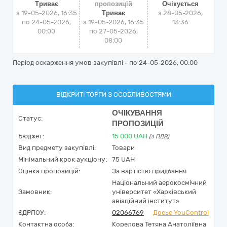
Триває
пропозицій
Очікується
з 19-05-2026, 16:35
Триває
з
28-05-2026,
по 24-05-2026,
з 19-05-2026, 16:35
13:36
00:00
по 27-05-2026,
08:00
Період оскарження умов закупівлі - по
24-05-2026, 00:00
ВІДКРИТІ ТОРГИ З ОСОБЛИВОСТЯМИ
ОЧІКУВАННЯ
Статус:
ПРОПОЗИЦІЙ
Бюджет:
15 000
UAH
(з ПДВ)
Вид предмету закупівлі:
Товари
Мінімальний крок аукціону:
75 UAH
Оцінка пропозицій:
За вартістю придбання
Національний аерокосмічний
Замовник:
університет «Харківський
авіаційний інститут»
ЄДРПОУ:
02066769
Досьє YouControl
Контактна особа:
Корелова Тетяна Анатоліївна