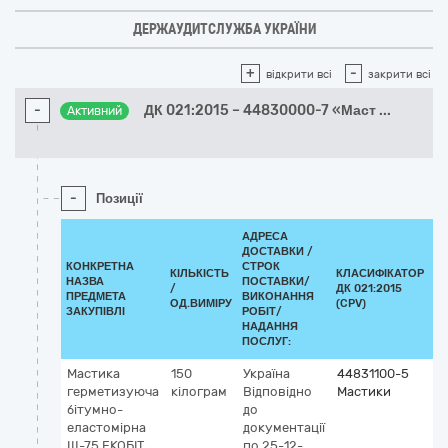
ДЕРЖАУДИТСЛУЖБА УКРАЇНИ
+
-
відкрити всі
закрити всі
-
ДК 021:2015 – 44830000-7 «Маст
...
Активний
-
Позиції
АДРЕСА
ДОСТАВКИ /
КОНКРЕТНА
СТРОК
КІЛЬКІСТЬ
КЛАСИФІКАТОР
НАЗВА
ПОСТАВКИ/
/
ДК 021:2015
К
ПРЕДМЕТА
ВИКОНАННЯ
ОД.ВИМІРУ
(CPV)
ЗАКУПІВЛІ
РОБІТ/
НАДАННЯ
ПОСЛУГ:
Мастика
150
Україна
44831100-5
герметизуюча
кілограм
Відповідно
Мастики
бітумно-
до
еластомірна
документації
Ш-75 ЕКОБІТ
по 25-12-