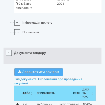
(30 кг), або
2026
еквівалент
+
Інформація по лоту
-
Пропозиції
-
Документи тендеру
Завантажити архівом
Тип документа: Оголошення про проведення
закупівлі
ДАТА
ФАЙЛ
ПРИВАТНІСТЬ
СТАН
ТА
ЧАС
sig
публічний
Експортовано:
19-05-