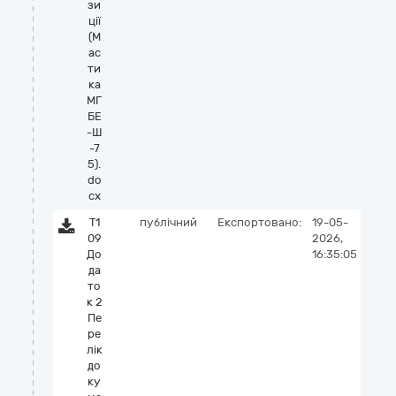
зи
ції
(М
ас
ти
ка
МГ
БЕ
-Ш
-7
5).
do
cx
Т1
публічний
Експортовано:
19-05-
09
2026,
До
16:35:05
да
то
к 2
Пе
ре
лік
до
ку