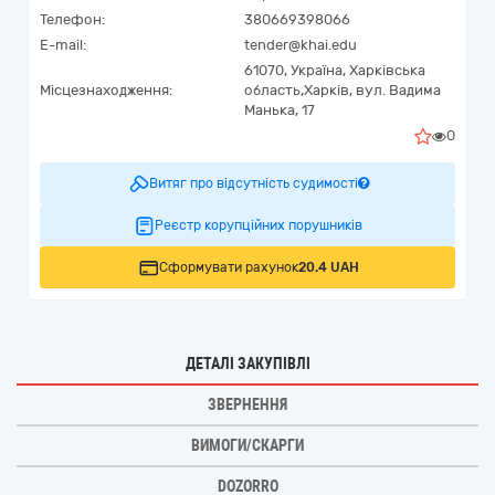
Телефон:
380669398066
E-mail:
tender@khai.edu
61070,
Україна
,
Харківська
Місцезнаходження:
область,
Харків,
вул. Вадима
Манька, 17
0
Витяг про відсутність судимості
Реєстр корупційних порушників
Сформувати рахунок
20.4 UAH
ДЕТАЛІ ЗАКУПІВЛІ
ЗВЕРНЕННЯ
ВИМОГИ/СКАРГИ
DOZORRO