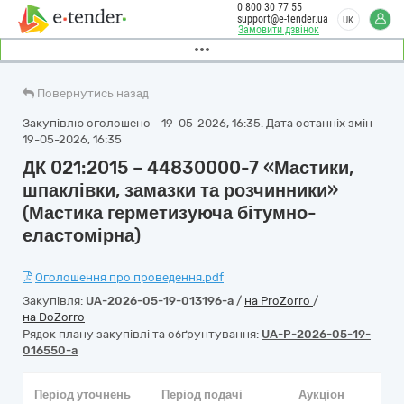
0 800 30 77 55
support@e-tender.ua
UK
Замовити дзвінок
Повернутись назад
Закупівлю оголошено - 19-05-2026, 16:35. Дата останніх змін -
19-05-2026, 16:35
ДК 021:2015 – 44830000-7 «Мастики,
шпаклівки, замазки та розчинники»
(Мастика герметизуюча бітумно-
еластомірна)
Оголошення про проведення.pdf
Закупівля:
UA-2026-05-19-013196-a
/
на ProZorro
/
на DoZorro
Рядок плану закупівлі та обґрунтування:
UA-P-2026-05-19-
016550-a
Період уточнень
Період подачі
Аукціон