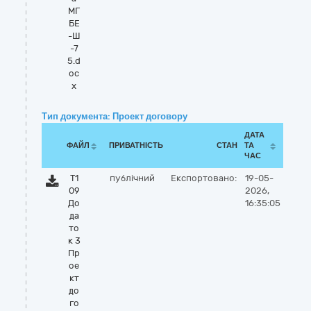
МГ
БЕ
-Ш
-7
5.d
oc
x
Тип документа: Проект договору
ДАТА
ФАЙЛ
ПРИВАТНІСТЬ
СТАН
ТА
ЧАС
Т1
публічний
Експортовано:
19-05-
09
2026,
До
16:35:05
да
то
к 3
Пр
ое
кт
до
го