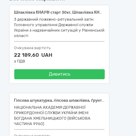
Шпаклівка КНАУФ старт 30кг, Шпаклівка КНАУФ фініш 25 кг
3 державний пожежно-рятувальний загін
Головного управління Державної служби
України з надзвичайних ситуацій у Рівненській
області
Очікувана вартість
22 189,60 UAH
з ПДВ
Дивитись
Гіпсова штукатурка, гіпсова шпаклівка, ґрунтовка глибокопроникна
НАЦІОНАЛЬНА АКАДЕМІЯ ДЕРЖАВНОЇ
ПРИКОРДОННОЇ СЛУЖБИ УКРАЇНИ ІМЕНІ
БОГДАНА ХМЕЛЬНИЦЬКОГО (ВІЙСЬКОВА
ЧАСТИНА 9960)
Очікувана вартість