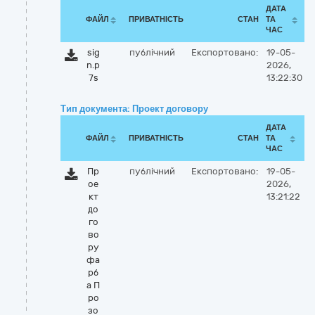
ДАТА
ФАЙЛ
ПРИВАТНІСТЬ
СТАН
ТА
ЧАС
sig
публічний
Експортовано:
19-05-
n.p
2026,
7s
13:22:30
Тип документа: Проект договору
ДАТА
ФАЙЛ
ПРИВАТНІСТЬ
СТАН
ТА
ЧАС
Пр
публічний
Експортовано:
19-05-
ое
2026,
кт
13:21:22
до
го
во
ру
фа
рб
а П
ро
зо