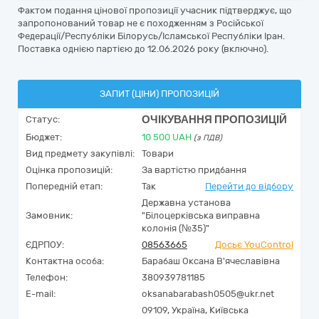
Фактом подання цінової пропозиції учасник підтверджує, що
запропонований товар не є походженням з Російської
Федерації/Республіки Білорусь/Ісламської Республіки Іран.
Поставка однією партією до 12.06.2026 року (включно).
ЗАПИТ (ЦІНИ) ПРОПОЗИЦІЙ
ОЧІКУВАННЯ ПРОПОЗИЦІЙ
Статус:
Бюджет:
10 500
UAH
(з ПДВ)
Вид предмету закупівлі:
Товари
Оцінка пропозицій:
За вартістю придбання
Попередній етап:
Так
Перейти до відбору
Державна установа
Замовник:
"Білоцерківська виправна
колонія (№35)"
ЄДРПОУ:
08563665
Досьє YouControl
Контактна особа:
Барабаш Оксана В'ячеславівна
Телефон:
380939781185
E-mail:
oksanabarabash0505@ukr.net
09109,
Україна
,
Київська