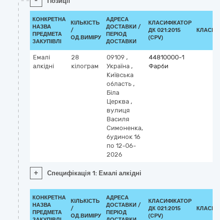
-
Позиції
КОНКРЕТНА
АДРЕСА
КІЛЬКІСТЬ
КЛАСИФІКАТОР
НАЗВА
ДОСТАВКИ /
/
ДК 021:2015
КЛАСИФ
ПРЕДМЕТА
ПЕРІОД
ОД.ВИМІРУ
(CPV)
ЗАКУПІВЛІ
ДОСТАВКИ
Емалі
28
09109
,
44810000-1
алкідні
кілограм
Україна
,
Фарби
Київська
область
,
Біла
Церква
,
вулиця
Василя
Симоненка,
будинок 16
по 12-06-
2026
+
Специфікація 1: Емалі алкідні
КОНКРЕТНА
АДРЕСА
КІЛЬКІСТЬ
КЛАСИФІКАТОР
НАЗВА
ДОСТАВКИ /
/
ДК 021:2015
КЛАСИФ
ПРЕДМЕТА
ПЕРІОД
ОД.ВИМІРУ
(CPV)
ЗАКУПІВЛІ
ДОСТАВКИ