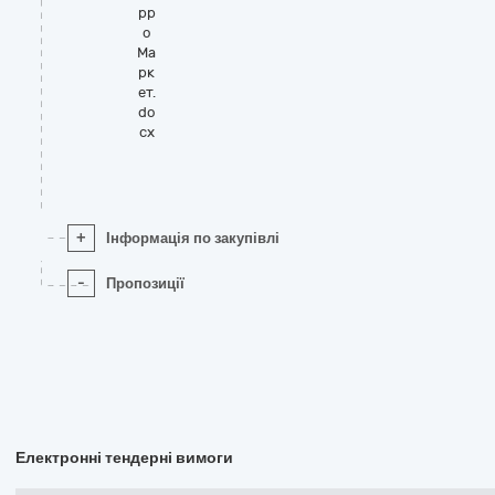
рр
о
Ма
рк
ет.
do
cx
+
Інформація по закупівлі
-
Пропозиції
Електронні тендерні вимоги