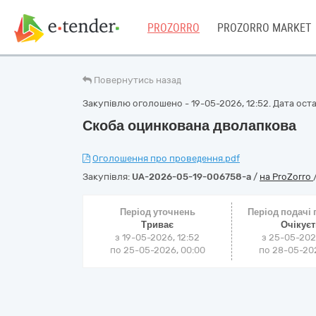
PROZORRO
PROZORRO MARKET
Повернутись назад
Закупівлю оголошено - 19-05-2026, 12:52. Дата остан
Скоба оцинкована дволапкова
Оголошення про проведення.pdf
Закупівля:
UA-2026-05-19-006758-a
/
на ProZorro
Період уточнень
Період подачі
Триває
Очікує
з 19-05-2026, 12:52
з 25-05-202
по 25-05-2026, 00:00
по 28-05-202