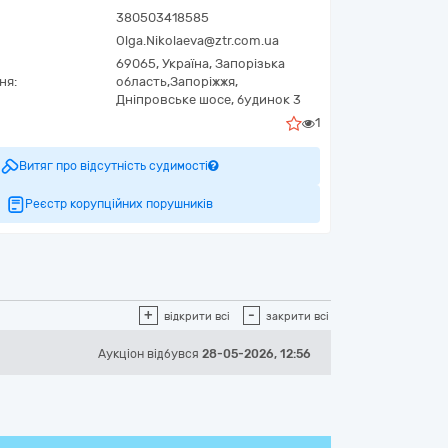
380503418585
Olga.Nikolaeva@ztr.com.ua
69065,
Україна
,
Запорізька
ня:
область,
Запоріжжя,
Дніпровське шосе, будинок 3
1
Витяг про відсутність судимості
Реєстр корупційних порушників
+
-
відкрити всі
закрити всі
Аукціон відбувся
28-05-2026, 12:56