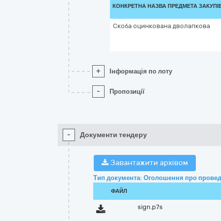
КОНКРЕТНА НАЗВА ПРЕДМЕТА ЗАКУПІ
Скоба оцинкована дволапкова
+
Інформація по лоту
-
Пропозиції
-
Документи тендеру
Завантажити архівом
Тип документа: Оголошення про провед
ФАЙЛ
sign.p7s