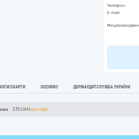
Телефон:
E-mail:
Місцезнаходжен
МОГИ/СКАРГИ
DOZORRO
ДЕРЖАУДИТСЛУЖБА УКРАЇНИ
кова
575
UAH
(без ПДВ)