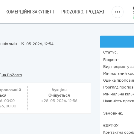
КОМЕРЦІЙНІ ЗАКУПІВЛІ
PROZORRO.ПРОДАЖІ
ніх змін - 19-05-2026, 12:54
Статус:
Бюджет:
Вид предмету за
Мінімальний кро
/
на DoZorro
Оцінка пропозиц
Розгляд пропоз
 пропозицій
Аукціон
Мінімальна кіль
ться
Очікується
6, 00:00
з
28-05-2026, 12:56
Наявність прекв
6, 00:00
Замовник:
ЄДРПОУ:
Контактна особ