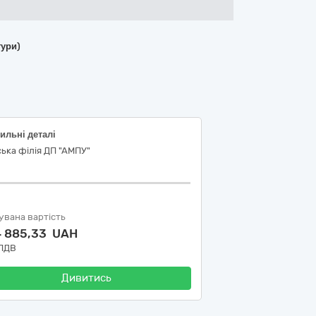
тури)
ильні деталі
ька філія ДП "АМПУ"
увана вартість
4 885,33 UAH
 ПДВ
Дивитись