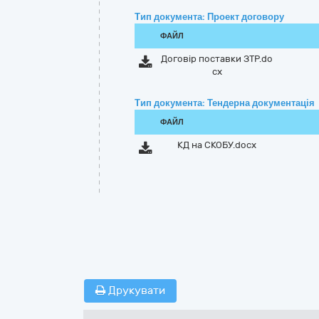
Тип документа: Проект договору
ФАЙЛ
Договір поставки ЗТР.do
cx
Тип документа: Тендерна документація
ФАЙЛ
КД на СКОБУ.docx
Друкувати