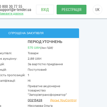
0 800 30 77 55
support@e-tender.ua
ВХІД
РЕЄСТРАЦІЯ
UK
Замовити дзвінок
СПРОЩЕНА ЗАКУПІВЛЯ
ПЕРІОД УТОЧНЕНЬ
575
UAH
(без ПДВ)
купівлі:
Товари
к аукціону:
2,88 UAH
ій:
За вартістю придбання
ицій:
Поступовий
кість пропозицій:
1
аліфікації:
Ні
Приватне акціонерне
товариство
"Запоріжтрансформатор"
00213428
Досьє YouControl
а:
Ніколаєва Ольга