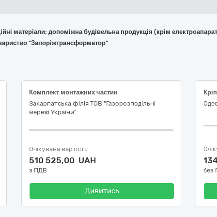
укційні матеріали; допоміжна будівельна продукція (крім електроапара
овариство "Запоріжтрансформатор"
Комплект монтажних частин
Кріп
Закарпатська філія ТОВ "Газорозподільні
Одес
мережі України"
Очікувана вартість
Очік
510 525,00 UAH
13
з ПДВ
без
Дивитись