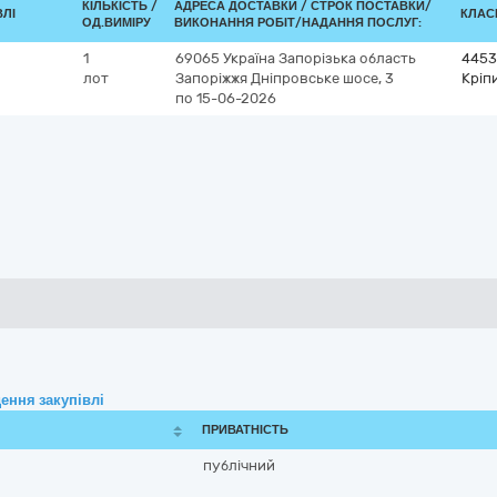
КІЛЬКІСТЬ /
АДРЕСА ДОСТАВКИ /
СТРОК ПОСТАВКИ/
ВЛІ
КЛАСИ
ОД.ВИМІРУ
ВИКОНАННЯ РОБІТ/НАДАННЯ ПОСЛУГ:
1
69065
Україна
Запорізька область
4453
лот
Запоріжжя
Дніпровське шосе, 3
Кріп
по 15-06-2026
ення закупівлі
ПРИВАТНІСТЬ
публічний