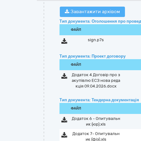
Завантажити архівом
Тип документа: Оголошення про провед
ФАЙЛ
sign.p7s
Тип документа: Проект договору
ФАЙЛ
Додаток 4 Договір про з
акупівлю ЕСЗ нова реда
кція 09.04.2026.docx
Тип документа: Тендерна документація
ФАЙЛ
Додаток 6 - Опитувальн
ик (юр).xls
Додаток 7- Опитувальн
ик (фіз).xls