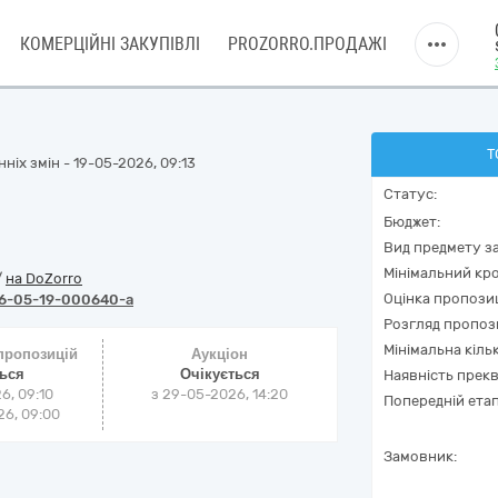
КОМЕРЦІЙНІ ЗАКУПІВЛІ
PROZORRO.ПРОДАЖІ
Т
ніх змін - 19-05-2026, 09:13
Статус:
Бюджет:
Вид предмету за
Мінімальний кро
/
на DoZorro
Оцінка пропозиц
6-05-19-000640-a
Розгляд пропоз
Мінімальна кіль
 пропозицій
Аукціон
ться
Очікується
Наявність прекв
6, 09:10
з
29-05-2026, 14:20
Попередній етап
6, 09:00
Замовник: