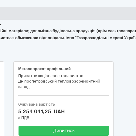
ь
укційні матеріали; допоміжна будівельна продукція (крім електроапара
риства з обмеженою відповідальністю "Газорозподільні мережі Украї
Металопрокат профільний
Приватне акцiонерне товариство
Днiпропетровський тепловозоремонтний
завод
Очікувана вартість
5 254 041,25 UAH
з ПДВ
Дивитись