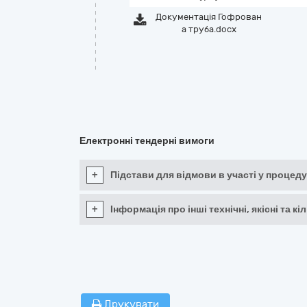
Документація Гофрован
а труба.docx
Електронні тендерні вимоги
+
Підстави для відмови в участі у процеду
+
Інформація про інші технічні, якісні та 
Друкувати