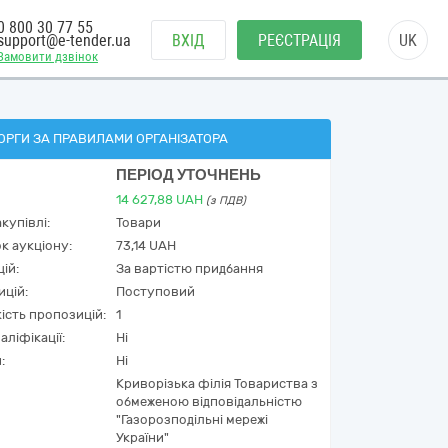
0 800 30 77 55
support@e-tender.ua
ВХІД
РЕЄСТРАЦІЯ
UK
Замовити дзвінок
ОРГИ ЗА ПРАВИЛАМИ ОРГАНІЗАТОРА
ПЕРІОД УТОЧНЕНЬ
14 627,88
UAH
(з ПДВ)
купівлі:
Товари
к аукціону:
73,14 UAH
ій:
За вартістю придбання
ицій:
Поступовий
кість пропозицій:
1
аліфікації:
Ні
:
Ні
Криворізька філія Товариства з
обмеженою відповідальністю
"Газорозподільні мережі
України"