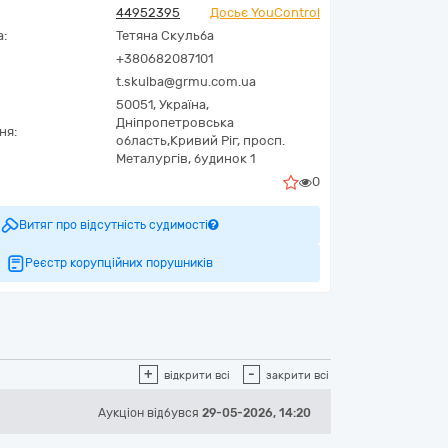
44952395
Досьє YouControl
а:
Тетяна Скульба
+380682087101
t.skulba@grmu.com.ua
50051,
Україна
,
Дніпропетровська
ня:
область,
Кривий Ріг,
просп.
Металургів, будинок 1
0
Витяг про відсутність судимості
Реєстр корупційних порушників
+
-
відкрити всі
закрити всі
Аукціон відбувся
29-05-2026, 14:20