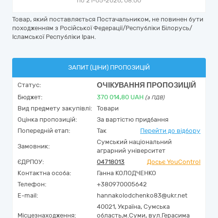
по 21-05-2026, 08:00
Товар, який поставляється Постачальником, не повинен бути
походженням з Російської Федерації/Республіки Білорусь/
Ісламської Республіки Іран.
ЗАПИТ (ЦІНИ) ПРОПОЗИЦІЙ
ОЧІКУВАННЯ ПРОПОЗИЦІЙ
Статус:
Бюджет:
370 014,80
UAH
(з ПДВ)
Вид предмету закупівлі:
Товари
Оцінка пропозицій:
За вартістю придбання
Попередній етап:
Так
Перейти до відбору
Сумський національний
Замовник:
аграрний університет
ЄДРПОУ:
04718013
Досьє YouControl
Контактна особа:
Ганна КОЛОДЧЕНКО
Телефон:
+380970005642
E-mail:
hannakolodchenko83@ukr.net
40021,
Україна
,
Сумська
Місцезнаходження:
область,
м.Суми,
вул.Герасима