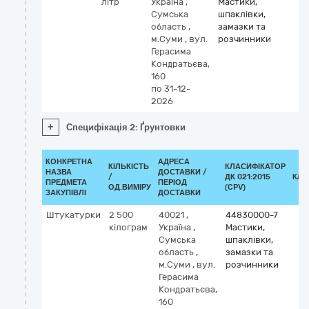
літр
Україна
,
Мастики,
Сумська
шпаклівки,
область
,
замазки та
м.Суми
,
вул.
розчинники
Герасима
Кондратьєва,
160
по 31-12-
2026
+
Специфікація 2: Ґрунтовки
КОНКРЕТНА
АДРЕСА
КІЛЬКІСТЬ
КЛАСИФІКАТОР
НАЗВА
ДОСТАВКИ /
/
ДК 021:2015
КЛА
ПРЕДМЕТА
ПЕРІОД
ОД.ВИМІРУ
(CPV)
ЗАКУПІВЛІ
ДОСТАВКИ
Штукатурки
2 500
40021
,
44830000-7
кілограм
Україна
,
Мастики,
Сумська
шпаклівки,
область
,
замазки та
м.Суми
,
вул.
розчинники
Герасима
Кондратьєва,
160