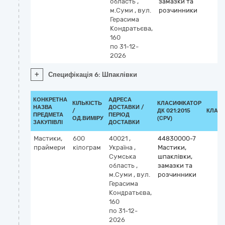
область
,
замазки та
м.Суми
,
вул.
розчинники
Герасима
Кондратьєва,
160
по 31-12-
2026
+
Специфікація 6: Шпаклівки
КОНКРЕТНА
АДРЕСА
КІЛЬКІСТЬ
КЛАСИФІКАТОР
НАЗВА
ДОСТАВКИ /
/
ДК 021:2015
КЛАСИ
ПРЕДМЕТА
ПЕРІОД
ОД.ВИМІРУ
(CPV)
ЗАКУПІВЛІ
ДОСТАВКИ
Мастики,
600
40021
,
44830000-7
праймери
кілограм
Україна
,
Мастики,
Сумська
шпаклівки,
область
,
замазки та
м.Суми
,
вул.
розчинники
Герасима
Кондратьєва,
160
по 31-12-
2026