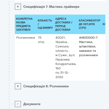
+
Специфікація 7: Мастики, праймери
КОНКРЕТНА
АДРЕСА
КІЛЬКІСТЬ
КЛАСИФІКАТОР
НАЗВА
ДОСТАВКИ /
/
ДК 021:2015
КЛА
ПРЕДМЕТА
ПЕРІОД
ОД.ВИМІРУ
(CPV)
ЗАКУПІВЛІ
ДОСТАВКИ
Розчинники
75
40021
,
44830000-7
літр
Україна
,
Мастики,
Сумська
шпаклівки,
область
,
замазки та
м.Суми
,
вул.
розчинники
Герасима
Кондратьєва,
160
по 31-12-
2026
+
Специфікація 8: Розчинники
-
Документи