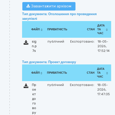
Завантажити архівом
Тип документа: Оголошення про проведення
закупівлі
ДАТА
ФАЙЛ
ПРИВАТНІСТЬ
СТАН
ТА
ЧАС
sig
публічний
Експортовано:
18-05-
n.p
2026,
7s
17:52:14
Тип документа: Проект договору
ДАТА
ФАЙЛ
ПРИВАТНІСТЬ
СТАН
ТА
ЧАС
Пр
публічний
Експортовано:
18-05-
ое
2026,
кт
17:47:05
до
го
во
ру