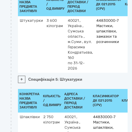
НАЗВА
ДОСТАВКИ /
/
ДК 021:2015
КЛА
ПРЕДМЕТА
ПЕРІОД
ОД.ВИМІРУ
(CPV)
ЗАКУПІВЛІ
ДОСТАВКИ
Штукатурки
3 600
40021
,
44830000-7
кілограм
Україна
,
Мастики,
Сумська
шпаклівки,
область
,
замазки та
м.Суми
,
вул.
розчинники
Герасима
Кондратьєва,
160
по 31-12-
2026
+
Специфікація 5: Штукатурки
КОНКРЕТНА
АДРЕСА
КІЛЬКІСТЬ
КЛАСИФІКАТОР
НАЗВА
ДОСТАВКИ /
/
ДК 021:2015
КЛАС
ПРЕДМЕТА
ПЕРІОД
ОД.ВИМІРУ
(CPV)
ЗАКУПІВЛІ
ДОСТАВКИ
Шпаклівки
2 750
40021
,
44830000-7
кілограм
Україна
,
Мастики,
Сумська
шпаклівки,