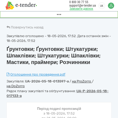
0 800 30 77 55
support@e-tender.ua
UK
Замовити дзвінок
Повернутись назад
Закупівлю оголошено - 18-05-2026, 17:52. Дата останніх змін -
18-05-2026, 17:52
Ґрунтовки; Ґрунтовки; Штукатурки;
Шпаклівки; Штукатурки; Шпаклівки;
Мастики, праймери; Розчинники
Оголошення про проведення.pdf
Закупівля:
UA-2026-05-18-013597-a
/
на ProZorro
/
на DoZorro
Рядок плану закупівлі та обґрунтування:
UA-P-2026-05-18-
017133-a
Період подачі пропозицій
з 18-05-2026, 17:52