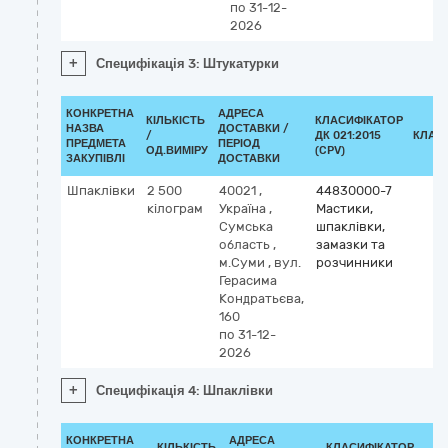
по 31-12-
2026
+
Специфікація 3: Штукатурки
КОНКРЕТНА
АДРЕСА
КІЛЬКІСТЬ
КЛАСИФІКАТОР
НАЗВА
ДОСТАВКИ /
/
ДК 021:2015
КЛАС
ПРЕДМЕТА
ПЕРІОД
ОД.ВИМІРУ
(CPV)
ЗАКУПІВЛІ
ДОСТАВКИ
Шпаклівки
2 500
40021
,
44830000-7
кілограм
Україна
,
Мастики,
Сумська
шпаклівки,
область
,
замазки та
м.Суми
,
вул.
розчинники
Герасима
Кондратьєва,
160
по 31-12-
2026
+
Специфікація 4: Шпаклівки
КОНКРЕТНА
АДРЕСА
КІЛЬКІСТЬ
КЛАСИФІКАТОР