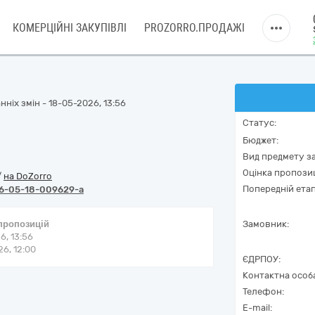
КОМЕРЦІЙНІ ЗАКУПІВЛІ
PROZORRO.ПРОДАЖІ
ніх змін - 18-05-2026, 13:56
Статус:
Бюджет:
Вид предмету за
Оцінка пропозиц
/
на DoZorro
Попередній етап
6-05-18-009629-a
 пропозицій
Замовник:
6, 13:56
6, 12:00
ЄДРПОУ:
Контактна особ
Телефон:
E-mail: