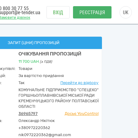
0 800 30 77 55
support@e-tender.ua
ВХІД
РЕЄСТРАЦІЯ
UK
Замовити дзвінок
ЗАПИТ (ЦІНИ) ПРОПОЗИЦІЙ
ОЧІКУВАННЯ ПРОПОЗИЦІЙ
11 700
UAH
(з ПДВ)
купівлі:
Товари
ій:
За вартістю придбання
:
Так
Перейти до відбору
КОМУНАЛЬНЕ ПІДПРИЄМСТВО "СПЕЦЕКО"
ГОРІШНЬОПЛАВНІВСЬКОЇ МІСЬКОЇ РАДИ
КРЕМЕНЧУЦЬКОГО РАЙОНУ ПОЛТАВСЬКОЇ
ОБЛАСТІ
36965797
Досьє YouControl
а:
Олександр Нікітюк
+380972220362
nik0972220362@gmail.com