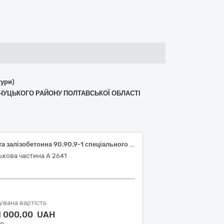
тури)
НЧУЦЬКОГО РАЙОНУ ПОЛТАВСЬКОЇ ОБЛАСТІ
Плита залізобетонна 90.90.9-1 спеціального призначення (продукція повинна відповідати вимогам ДСТУ Б В.2.6-2:2009)
ькова частина А 2641
увана вартість
1 000,00 UAH