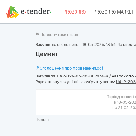
PROZORRO
PROZORRO MARKET
Повернутись назад
Закупівлю оголошено - 18-05-2026, 13:56. Дата остан
Цемент
Оголошення про проведення.pdf
Закупівля:
UA-2026-05-18-007236-a
/
на ProZorro
Рядок плану закупівлі та обґрунтування:
UA-P-202
Період подачі
з 18-05-202
по 21-05-202
Цемент