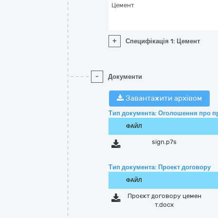
Цемент
+
Специфікація 1: Цемент
-
Документи
Завантажити архівом
Тип документа: Оголошення про п
ФАЙЛ
sign.p7s
Тип документа: Проект договору
ФАЙЛ
Проєкт договору цемен
т.docx