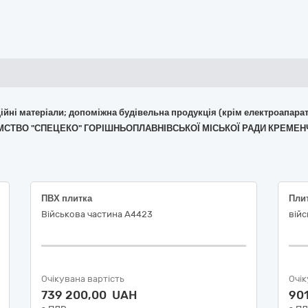
укційні матеріали; допоміжна будівельна продукція (крім електроапара
РИЄМСТВО "СПЕЦЕКО" ГОРІШНЬОПЛАВНІВСЬКОЇ МІСЬКОЇ РАДИ КРЕМЕ
ПВХ плитка
Військова частина А4423
війс
Очікувана вартість
Очік
739 200,00 UAH
90