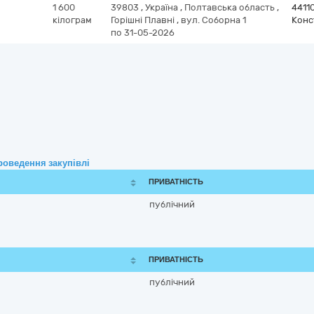
1 600
39803
,
Україна
,
Полтавська область
,
4411
кілограм
Горішні Плавні
,
вул. Соборна 1
Конс
по 31-05-2026
роведення закупівлі
ПРИВАТНІСТЬ
публічний
ПРИВАТНІСТЬ
публічний