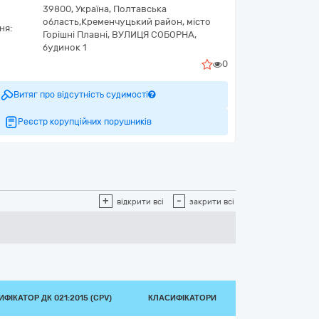
39800,
Україна
,
Полтавська
область,
Кременчуцький район, місто
ня:
Горішні Плавні,
ВУЛИЦЯ СОБОРНА,
будинок 1
0
Витяг про відсутність судимості
Реєстр корупційних порушників
+
-
відкрити всі
закрити всі
ФІКАТОР ДК 021:2015 (CPV)
КЛАСИФІКАТОРИ