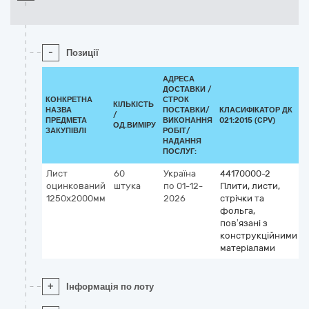
-
Позиції
АДРЕСА
ДОСТАВКИ /
КОНКРЕТНА
СТРОК
КІЛЬКІСТЬ
НАЗВА
ПОСТАВКИ/
КЛАСИФІКАТОР ДК
/
ПРЕДМЕТА
ВИКОНАННЯ
021:2015 (CPV)
ОД.ВИМІРУ
ЗАКУПІВЛІ
РОБІТ/
НАДАННЯ
ПОСЛУГ:
Лист
60
Україна
44170000-2
оцинкований
штука
по 01-12-
Плити, листи,
1250х2000мм
2026
стрічки та
фольга,
пов’язані з
конструкційними
матеріалами
+
Інформація по лоту