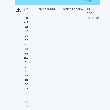
ЧАС
До
публічний
Експортовано:
18-05-
да
2026,
то
09:40:04
к 1.
Ці
но
ва
пр
оп
оз
иці
я_
ли
ст
оц
ин
ко
ва
ни
и
_.
do
cx