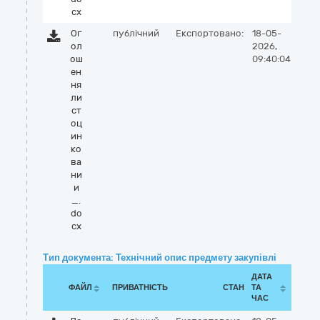
cx
Ог
публічний
Експортовано:
18-05-
ол
2026,
ош
09:40:04
ен
ня
ли
ст
оц
ин
ко
ва
ни
и
_.
do
cx
Тип документа: Технічний опис предмету закупівлі
ДАТА
ФАЙЛ
ПРИВАТНІСТЬ
СТАН
ТА
ЧАС