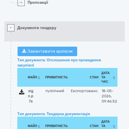
-
Пропозиції
-
Документи тендеру
Завантажити архівом
Тип документа: Оголошення про проведення
закупівлі
ДАТА
ФАЙЛ
ПРИВАТНІСТЬ
СТАН
ТА
ЧАС
sig
публічний
Експортовано:
18-05-
n.p
2026,
7s
09:46:52
Тип документа: Тендерна документація
ДАТА
ФАЙЛ
ПРИВАТНІСТЬ
СТАН
ТА