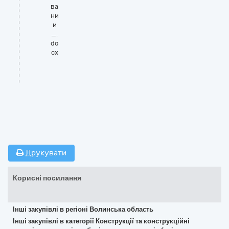
ва
ни
и
_.
do
cx
Друкувати
Корисні посилання
Інші закупівлі в регіоні Волинська область
Інші закупівлі в категорії Конструкції та конструкційні