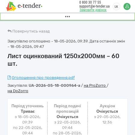
0 800 30 77 55
support@e-tender.ua
UK
Замовити дзвінок
Повернутись назад
Закупівлю оголошено - 18-05-2026, 09:39. Дата останніх змін
- 18-05-2026, 09:47
Лист оцинкований 1250х2000мм – 60
шт.
Оголошення про проведення.pdf
Закупівля:
UA-2026-05-18-000964-a
/
на ProZorro
/
на DoZorro
Період уточнень
Період подачі
Аукціон
Триває
пропозицій
Очікується
з 18-05-2026,
Очікується
з
29-05-2026,
09:39
з 22-05-2026,
12:36
по 22-05-2026,
09:44
09:44
по 28-05-2026,