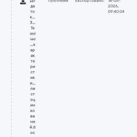
До
публічний
Експортовано:
18-05-
да
2026,
то
09:40:04
к_
3_
Те
хні
чні
_х
ар
ак
те
ри
ст
ик
и_
ли
ст
оц
ин
ко
ва
ни
й.d
oc