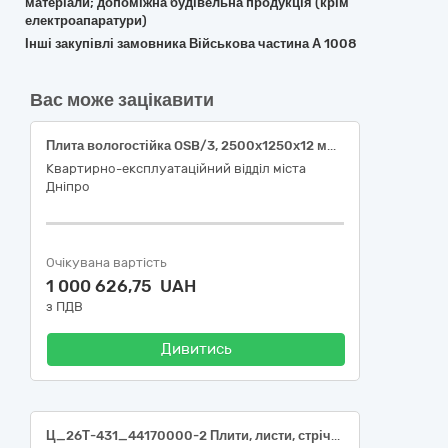
матеріали; допоміжна будівельна продукція (крім
електроапаратури)
Інші закупівлі замовника Військова частина А 1008
Вас може зацікавити
Плита вологостійка OSB/3, 2500х1250х12 мм, з прямими краями
Квартирно-експлуатаційний відділ міста
Дніпро
Очікувана вартість
1 000 626,75 UAH
з ПДВ
Дивитись
Ц_26Т-431_44170000-2 Плити, листи, стрічки та фольга, пов`язані з конструкційними матеріалами (Плівка теплична 150 мкм (із захистом від ультрафіолету))