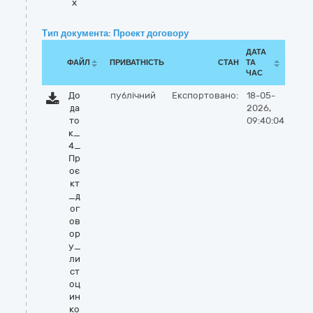
x
Тип документа: Проект договору
ДАТА
ФАЙЛ
ПРИВАТНІСТЬ
СТАН
ТА
ЧАС
До
публічний
Експортовано:
18-05-
да
2026,
то
09:40:04
к_
4_
Пр
оє
кт
_д
ог
ов
ор
у_
ли
ст
оц
ин
ко