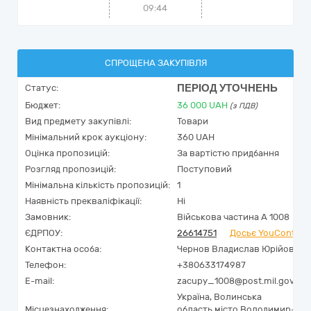
09:44
СПРОЩЕНА ЗАКУПІВЛЯ
ПЕРІОД УТОЧНЕНЬ
Статус:
Бюджет:
36 000
UAH
(з ПДВ)
Вид предмету закупівлі:
Товари
Мінімальний крок аукціону:
360 UAH
Оцінка пропозицій:
За вартістю придбання
Розгляд пропозицій:
Поступовий
Мінімальна кількість пропозицій:
1
Наявність прекваліфікації:
Ні
Замовник:
Військова частина А 1008
ЄДРПОУ:
26614751
Досьє YouControl
Контактна особа:
Чернов Владислав Юрійович
Телефон:
+380633174987
E-mail:
zacupy_1008@post.mil.gov.ua
Україна
,
Волинська
Місцезнаходження:
область,
місто Володимир-