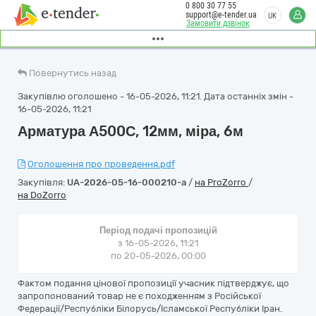
0 800 30 77 55
support@e-tender.ua
UK
Замовити дзвінок
Повернутись назад
Закупівлю оголошено - 16-05-2026, 11:21. Дата останніх змін -
16-05-2026, 11:21
Арматура А500С, 12мм, міра, 6м
Оголошення про проведення.pdf
Закупівля:
UA-2026-05-16-000210-a
/
на ProZorro
/
на DoZorro
Період подачі пропозицій
з 16-05-2026, 11:21
по 20-05-2026, 00:00
Фактом подання цінової пропозиції учасник підтверджує, що
запропонований товар не є походженням з Російської
Федерації/Республіки Білорусь/Ісламської Республіки Іран.