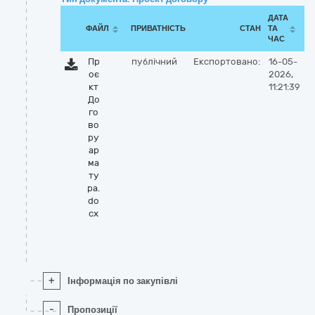
ДАТА
ФАЙЛ
ПРИВАТНІСТЬ
СТАН
ТА
ЧАС
Пр
публічний
Експортовано:
16-05-
оє
2026,
кт
11:21:39
До
го
во
ру
ар
ма
ту
ра.
do
cx
+
Інформація по закупівлі
-
Пропозиції