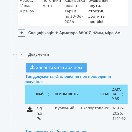
А500С,
погонний
Харківська
Будівельні
12мм,
метр
область
,
прути,
міра, 6м
Харків
стрижні,
по 30-06-
дроти та
2026
профілі
+
Специфікація 1: Арматура А500С, 12мм, міра, 6м
-
Документи
Завантажити архівом
Тип документа: Оголошення про проведення
закупівлі
ДАТА
ФАЙЛ
ПРИВАТНІСТЬ
СТАН
ТА
ЧАС
sig
публічний
Експортовано:
16-05-
n.p
2026,
7s
11:21:49
Тип документа: Проект договору