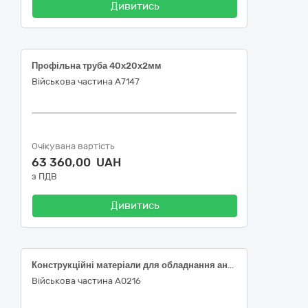
Дивитись
Профільна труба 40х20х2мм
Військова частина А7147
Очікувана вартість
63 360,00 UAH
з ПДВ
Дивитись
Конструкційні матеріали для обладнання антидронового та протикумулятивного захисту техніки спеціального призначення (у складі: профіль 45×45×3 мм)
Військова частина А0216