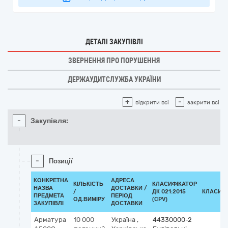
ДЕТАЛІ ЗАКУПІВЛІ
ЗВЕРНЕННЯ ПРО ПОРУШЕННЯ
ДЕРЖАУДИТСЛУЖБА УКРАЇНИ
+
-
відкрити всі
закрити всі
-
Закупівля:
-
Позиції
КОНКРЕТНА
АДРЕСА
КІЛЬКІСТЬ
КЛАСИФІКАТОР
НАЗВА
ДОСТАВКИ /
/
ДК 021:2015
КЛАСИФ
ПРЕДМЕТА
ПЕРІОД
ОД.ВИМІРУ
(CPV)
ЗАКУПІВЛІ
ДОСТАВКИ
Арматура
10 000
Україна
,
44330000-2