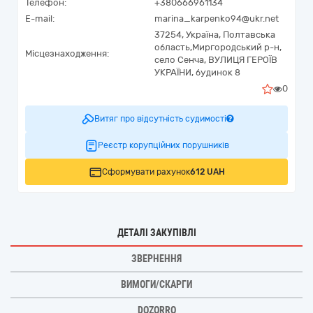
Телефон:
+380666961134
E-mail:
marina_karpenko94@ukr.net
37254,
Україна
,
Полтавська
область,
Миргородський р-н,
Місцезнаходження:
село Сенча,
ВУЛИЦЯ ГЕРОЇВ
УКРАЇНИ, будинок 8
0
Витяг про відсутність судимості
Реєстр корупційних порушників
Сформувати рахунок
612 UAH
ДЕТАЛІ ЗАКУПІВЛІ
ЗВЕРНЕННЯ
ВИМОГИ/СКАРГИ
DOZORRO