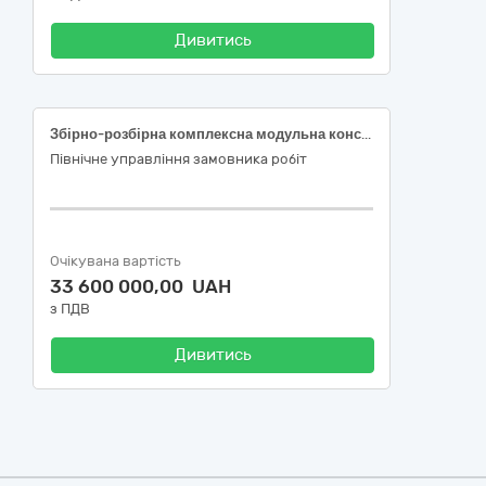
Дивитись
Збірно-розбірна комплексна модульна конструкція спеціального призначення (їдальня)
Північне управління замовника робіт
Очікувана вартість
33 600 000,00 UAH
з ПДВ
Дивитись