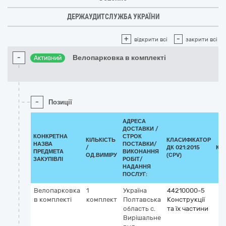
ДЕРЖАУДИТСЛУЖБА УКРАЇНИ
+
-
відкрити всі
закрити всі
-
Велопарковка в комплекті
Активний
-
Позиції
АДРЕСА
ДОСТАВКИ /
КОНКРЕТНА
СТРОК
КІЛЬКІСТЬ
КЛАСИФІКАТОР
НАЗВА
ПОСТАВКИ/
/
ДК 021:2015
КЛ
ПРЕДМЕТА
ВИКОНАННЯ
ОД.ВИМІРУ
(CPV)
ЗАКУПІВЛІ
РОБІТ/
НАДАННЯ
ПОСЛУГ:
Велопарковка
1
Україна
44210000-5
в комплекті
комплект
Полтавська
Конструкції
область
с.
та їх частини
Вирішальне