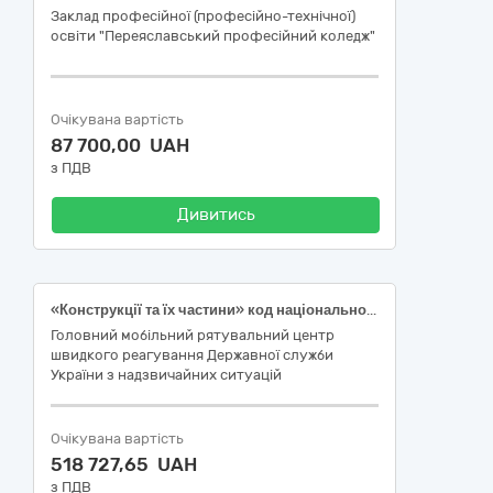
Заклад професійної (професійно-технічної)
освіти "Переяславський професійний коледж"
Очікувана вартість
87 700,00 UAH
з ПДВ
Дивитись
«Конструкції та їх частини» код національного класифікатора України ДК 021:2015 «Єдиний закупівельний словник» – 44210000-5
Головний мобільний рятувальний центр
швидкого реагування Державної служби
України з надзвичайних ситуацій
Очікувана вартість
518 727,65 UAH
з ПДВ