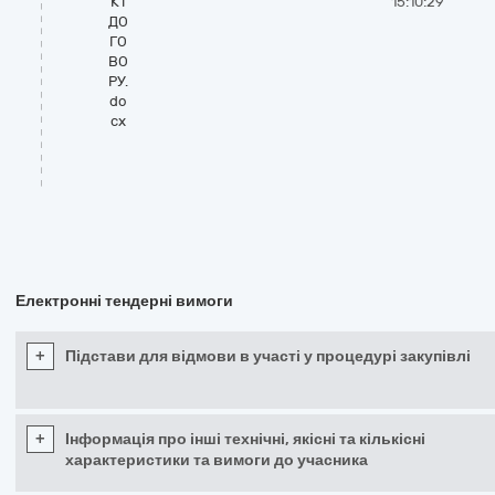
КТ
15:10:29
ДО
ГО
ВО
РУ.
do
cx
Електронні тендерні вимоги
+
Підстави для відмови в участі у процедурі закупівлі
+
Інформація про інші технічні, якісні та кількісні
характеристики та вимоги до учасника