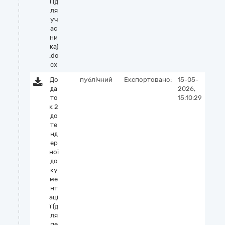
ї (д
ля
уч
ас
ни
ка)
.do
cx
До
публічний
Експортовано:
15-05-
да
2026,
то
15:10:29
к 2
до
те
нд
ер
ної
до
ку
ме
нт
аці
ї (д
ля
пе