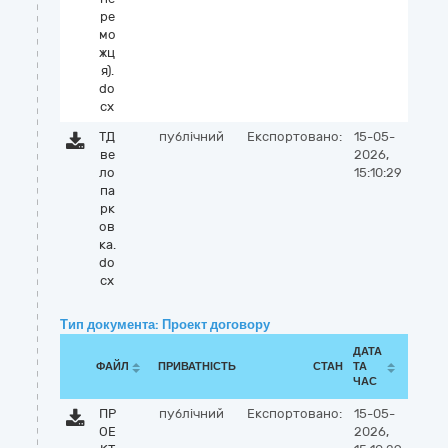
ре
мо
жц
я).
do
cx
ТД
публічний
Експортовано:
15-05-
ве
2026,
ло
15:10:29
па
рк
ов
ка.
do
cx
Тип документа: Проект договору
ДАТА
ФАЙЛ
ПРИВАТНІСТЬ
СТАН
ТА
ЧАС
ПР
публічний
Експортовано:
15-05-
ОЕ
2026,