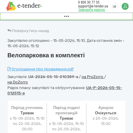
0 800 30 77 55
support@e-tender.ua
UK
Замовити дзвінок
Повернутись назад
Закупівлю оголошено - 15-05-2026, 15:10. Дата останніх змін -
15-05-2026, 15:12
Велопарковка в комплекті
Оголошення про проведення.pdf
Закупівля:
UA-2026-05-15-010389-a
/
на ProZorro
/
на DoZorro
Рядок плану закупівлі та обґрунтування:
UA-P-2026-05-15-
012515-a
Період уточнень
Період подачі
Аукціон
Триває
пропозицій
Очікується
з 15-05-2026, 15:10
Триває
з
25-05-2026,
по 22-05-2026,
з 15-05-2026, 15:10
13:00
00:00
по 25-05-2026,