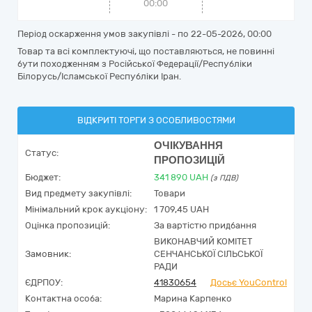
00:00
Період оскарження умов закупівлі - по
22-05-2026, 00:00
Товар та всі комплектуючі, що поставляються, не повинні
бути походженням з Російської Федерації/Республіки
Білорусь/Ісламської Республіки Іран.
ВІДКРИТІ ТОРГИ З ОСОБЛИВОСТЯМИ
ОЧІКУВАННЯ
Статус:
ПРОПОЗИЦІЙ
Бюджет:
341 890
UAH
(з ПДВ)
Вид предмету закупівлі:
Товари
Мінімальний крок аукціону:
1 709,45 UAH
Оцінка пропозицій:
За вартістю придбання
ВИКОНАВЧИЙ КОМІТЕТ
Замовник:
СЕНЧАНСЬКОЇ СІЛЬСЬКОЇ
РАДИ
ЄДРПОУ:
41830654
Досьє YouControl
Контактна особа:
Марина Карпенко