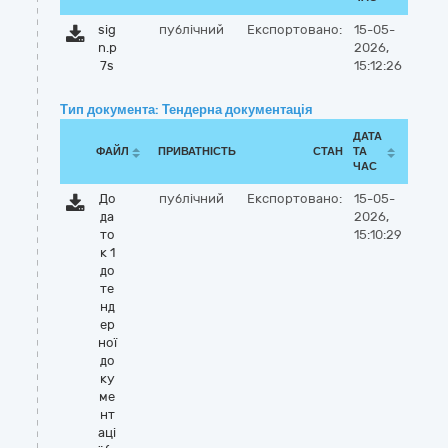
sig
публічний
Експортовано:
15-05-
n.p
2026,
7s
15:12:26
Тип документа: Тендерна документація
ДАТА
ФАЙЛ
ПРИВАТНІСТЬ
СТАН
ТА
ЧАС
До
публічний
Експортовано:
15-05-
да
2026,
то
15:10:29
к 1
до
те
нд
ер
ної
до
ку
ме
нт
аці