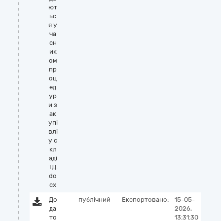
ют
ьс
я у
ча
сн
ик
ом
пр
оц
ед
ур
и з
ак
упі
влі
у с
кл
аді
ТД.
do
cx
До
публічний
Експортовано:
15-05-
да
2026,
то
13:31:30