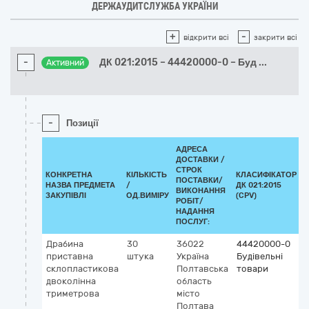
ДЕРЖАУДИТСЛУЖБА УКРАЇНИ
+
-
відкрити всі
закрити всі
-
ДК 021:2015 – 44420000-0 – Буд
...
Активний
-
Позиції
АДРЕСА
ДОСТАВКИ /
СТРОК
КОНКРЕТНА
КІЛЬКІСТЬ
КЛАСИФІКАТОР
ПОСТАВКИ/
НАЗВА ПРЕДМЕТА
/
ДК 021:2015
К
ВИКОНАННЯ
ЗАКУПІВЛІ
ОД.ВИМІРУ
(CPV)
РОБІТ/
НАДАННЯ
ПОСЛУГ:
Драбина
30
36022
44420000-0
приставна
штука
Україна
Будівельні
склопластикова
Полтавська
товари
двоколінна
область
триметрова
місто
Полтава