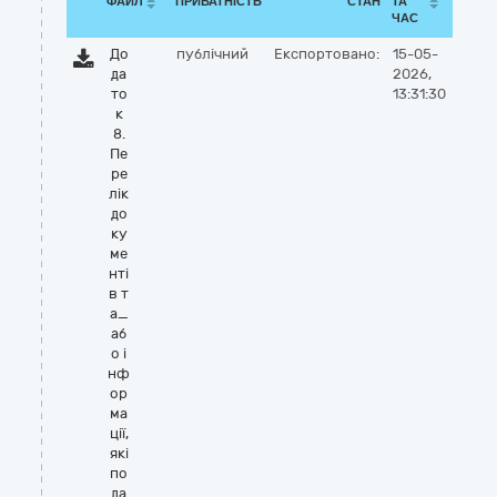
ФАЙЛ
ПРИВАТНІСТЬ
СТАН
ТА
ЧАС
До
публічний
Експортовано:
15-05-
да
2026,
то
13:31:30
к
8.
Пе
ре
лік
до
ку
ме
нті
в т
а_
аб
о і
нф
ор
ма
ції,
які
по
да