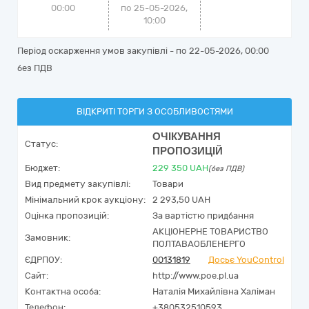
00:00
по 25-05-2026,
10:00
Період оскарження умов закупівлі - по
22-05-2026, 00:00
без ПДВ
ВІДКРИТІ ТОРГИ З ОСОБЛИВОСТЯМИ
ОЧІКУВАННЯ
Статус:
ПРОПОЗИЦІЙ
Бюджет:
229 350
UAH
(без ПДВ)
Вид предмету закупівлі:
Товари
Мінімальний крок аукціону:
2 293,50 UAH
Оцінка пропозицій:
За вартістю придбання
АКЦІОНЕРНЕ ТОВАРИСТВО
Замовник:
ПОЛТАВАОБЛЕНЕРГО
ЄДРПОУ:
00131819
Досьє YouControl
Сайт:
http://www.poe.pl.ua
Контактна особа:
Наталія Михайлівна Халіман
Телефон:
+380532510593