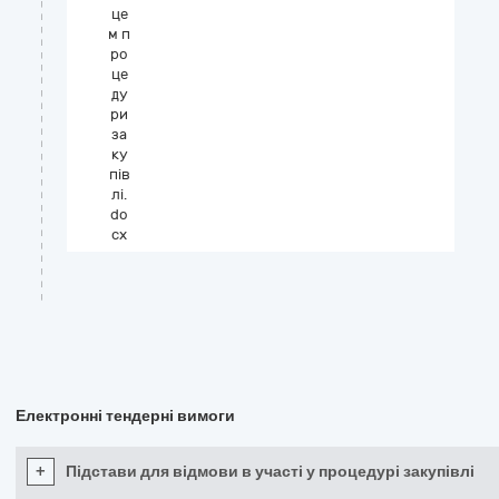
це
м п
ро
це
ду
ри
за
ку
пів
лі.
do
cx
Електронні тендерні вимоги
+
Підстави для відмови в участі у процедурі закупівлі