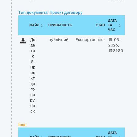
Тип документа: Проект договору
ДАТА
ФАЙЛ
ПРИВАТНІСТЬ
СТАН
ТА
ЧАС
До
публічний
Експортовано:
15-05-
да
2026,
то
13:31:30
к
5.
Пр
оє
кт
до
го
во
ру.
do
cx
Інші
ДАТА