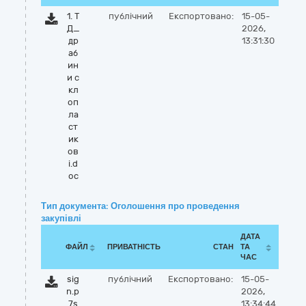
1. Т
публічний
Експортовано:
15-05-
Д_
2026,
др
13:31:30
аб
ин
и с
кл
оп
ла
ст
ик
ов
і.d
oc
Тип документа: Оголошення про проведення
закупівлі
ДАТА
ФАЙЛ
ПРИВАТНІСТЬ
СТАН
ТА
ЧАС
sig
публічний
Експортовано:
15-05-
n.p
2026,
7s
13:34:44