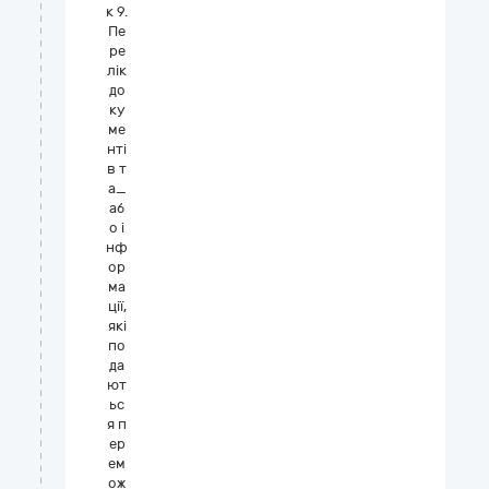
к 9.
Пе
ре
лік
до
ку
ме
нті
в т
а_
аб
о і
нф
ор
ма
ції,
які
по
да
ют
ьс
я п
ер
ем
ож