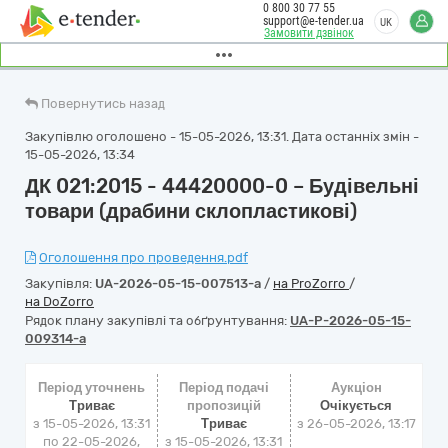
0 800 30 77 55
support@e-tender.ua
UK
Замовити дзвінок
Повернутись назад
Закупівлю оголошено - 15-05-2026, 13:31. Дата останніх змін -
15-05-2026, 13:34
ДК 021:2015 - 44420000-0 – Будівельні
товари (драбини склопластикові)
Оголошення про проведення.pdf
Закупівля:
UA-2026-05-15-007513-a
/
на ProZorro
/
на DoZorro
Рядок плану закупівлі та обґрунтування:
UA-P-2026-05-15-
009314-a
Період уточнень
Період подачі
Аукціон
Триває
пропозицій
Очікується
з 15-05-2026, 13:31
Триває
з
26-05-2026, 13:17
по 22-05-2026,
з 15-05-2026, 13:31