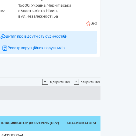
16600,
Україна
,
Чернігівська
ня:
область,
місто Ніжин,
вул.Незалежності,5а
0
Витяг про відсутність судимості
Реєстр корупційних порушників
+
-
відкрити всі
закрити всі
КЛАСИФІКАТОР ДК 021:2015 (CPV)
КЛАСИФІКАТОРИ
44110000-4