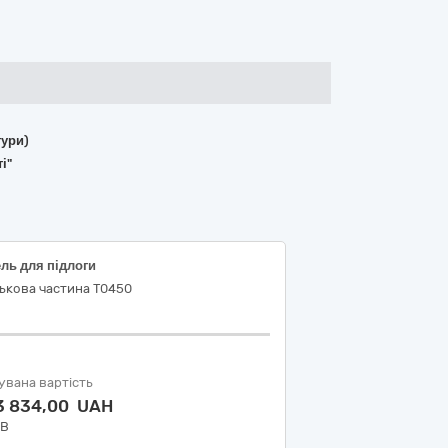
тури)
і"
ль для підлоги
ькова частина Т0450
увана вартість
3 834,00 UAH
ДВ