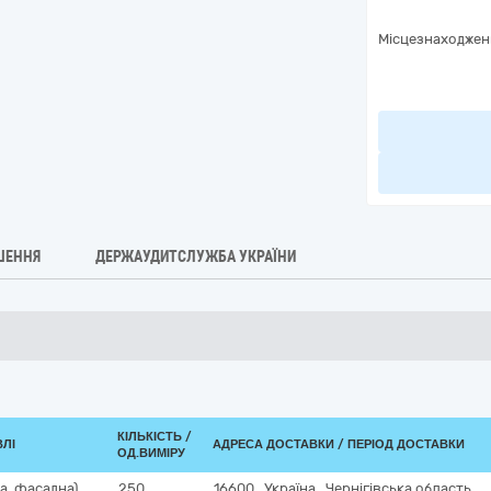
Місцезнаходжен
ШЕННЯ
ДЕРЖАУДИТСЛУЖБА УКРАЇНИ
КІЛЬКІСТЬ /
ВЛІ
АДРЕСА ДОСТАВКИ / ПЕРІОД ДОСТАВКИ
ОД.ВИМІРУ
а, фасадна)
250
16600
,
Україна
,
Чернігівська область
,