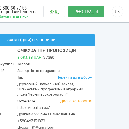
0 800 30 77 55
support@e-tender.ua
ВХІД
РЕЄСТРАЦІЯ
UK
Замовити дзвінок
ЗАПИТ (ЦІНИ) ПРОПОЗИЦІЙ
ОЧІКУВАННЯ ПРОПОЗИЦІЙ
8 083,33
UAH
(з ПДВ)
купівлі:
Товари
ій:
За вартістю придбання
:
Так
Перейти до відбору
Державний навчальний заклад
"Ніжинський професійний аграрний
ліцей Чернігівської області"
02548794
Досьє YouControl
https://npal.cn.ua/
а:
Драгальчук Ірина Вячеславівна
+380463131879
i.lyceum81@gmail.com