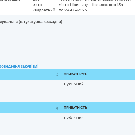
метр
місто Ніжин
,
вул.Незалежності,5а
квадратний
по 29-05-2026
рмувальна (штукатурна, фасадна)
роведення закупівлі
ПРИВАТНІСТЬ
публічний
ПРИВАТНІСТЬ
публічний