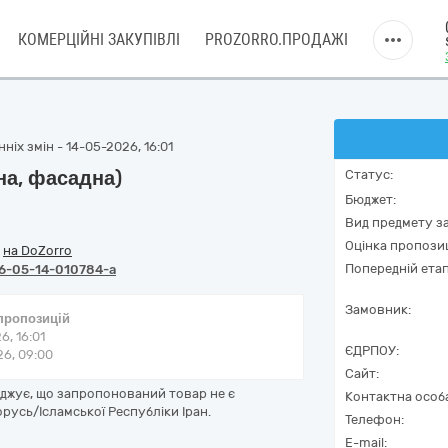
КОМЕРЦІЙНІ ЗАКУПІВЛІ
PROZORRO.ПРОДАЖІ
ніх змін - 14-05-2026, 16:01
на, фасадна)
Статус:
Бюджет:
Вид предмету за
Оцінка пропозиц
/
на DoZorro
Попередній етап
6-05-14-010784-a
Замовник:
 пропозицій
6, 16:01
ЄДРПОУ:
6, 09:00
Сайт:
рджує, що запропонований товар не є
Контактна особ
русь/Ісламської Республіки Іран.
Телефон:
E-mail: