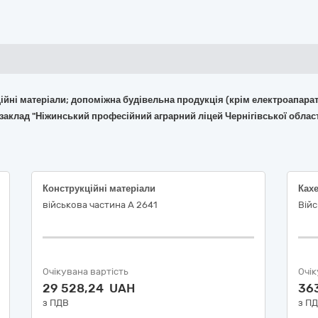
укційні матеріали; допоміжна будівельна продукція (крім електроапара
заклад "Ніжинський професійний аграрний ліцей Чернігівської област
Конструкційні матеріали
Кахе
військова частина А 2641
Війс
Очікувана вартість
Очік
29 528,24 UAH
36
з ПДВ
з П