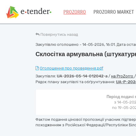
PROZORRO
PROZORRO MARKET
Повернутись назад
Закупівлю оголошено - 14-05-2026, 16:01. Дата остан
Склосітка армувальна (штукатур
Оголошення про проведення.pdf
Закупівля:
UA-2026-05-14-012042-a
/
на ProZorro
Рядок плану закупівлі та обґрунтування:
UA-P-202
Період подачі
з 14-05-202
по 19-05-202
Фактом подання цінової пропозиції учасник підтве
походженням з Російської Федерації/Республіки Біло