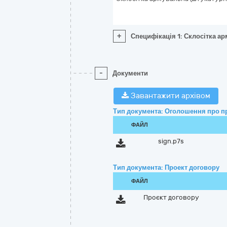
+
Специфікація 1: Склосітка а
-
Документи
Завантажити архівом
Тип документа: Оголошення про п
ФАЙЛ
sign.p7s
Тип документа: Проект договору
ФАЙЛ
Проєкт договору