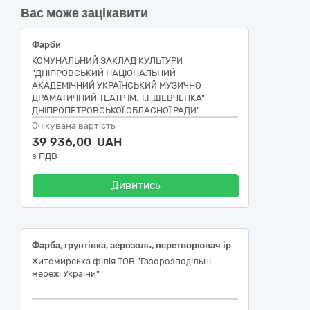
Вас може зацікавити
Фарби
КОМУНАЛЬНИЙ ЗАКЛАД КУЛЬТУРИ
"ДНІПРОВСЬКИЙ НАЦІОНАЛЬНИЙ
АКАДЕМІЧНИЙ УКРАЇНСЬКИЙ МУЗИЧНО-
ДРАМАТИЧНИЙ ТЕАТР ІМ. Т.Г.ШЕВЧЕНКА"
ДНІПРОПЕТРОВСЬКОЇ ОБЛАСНОЇ РАДИ"
Очікувана вартість
39 936,00 UAH
з ПДВ
Дивитись
Фарба, грунтівка, аерозоль, перетворювач іржі
Житомирська філія ТОВ "Газорозподільні
мережі України"