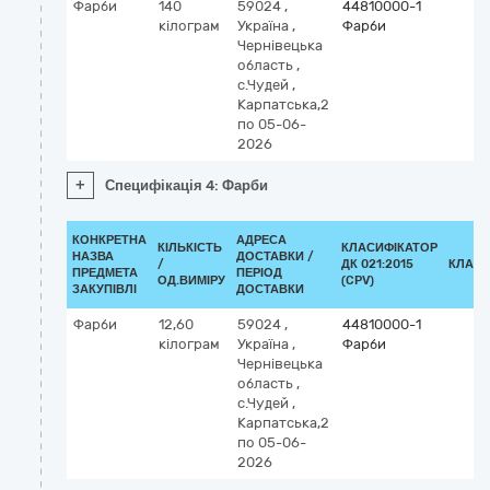
Фарби
140
59024
,
44810000-1
кілограм
Україна
,
Фарби
Чернівецька
область
,
с.Чудей
,
Карпатська,2
по 05-06-
2026
+
Специфікація 4: Фарби
КОНКРЕТНА
АДРЕСА
КІЛЬКІСТЬ
КЛАСИФІКАТОР
НАЗВА
ДОСТАВКИ /
/
ДК 021:2015
КЛАСИ
ПРЕДМЕТА
ПЕРІОД
ОД.ВИМІРУ
(CPV)
ЗАКУПІВЛІ
ДОСТАВКИ
Фарби
12,60
59024
,
44810000-1
кілограм
Україна
,
Фарби
Чернівецька
область
,
с.Чудей
,
Карпатська,2
по 05-06-
2026