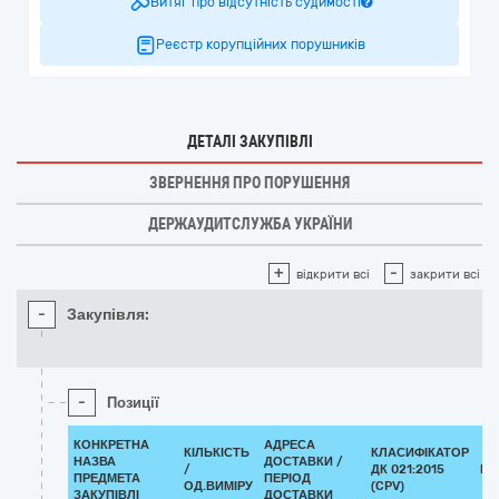
Витяг про відсутність судимості
Реєстр корупційних порушників
ДЕТАЛІ ЗАКУПІВЛІ
ЗВЕРНЕННЯ ПРО ПОРУШЕННЯ
ДЕРЖАУДИТСЛУЖБА УКРАЇНИ
+
-
відкрити всі
закрити всі
-
Закупівля:
-
Позиції
КОНКРЕТНА
АДРЕСА
КІЛЬКІСТЬ
КЛАСИФІКАТОР
НАЗВА
ДОСТАВКИ /
/
ДК 021:2015
КЛ
ПРЕДМЕТА
ПЕРІОД
ОД.ВИМІРУ
(CPV)
ЗАКУПІВЛІ
ДОСТАВКИ