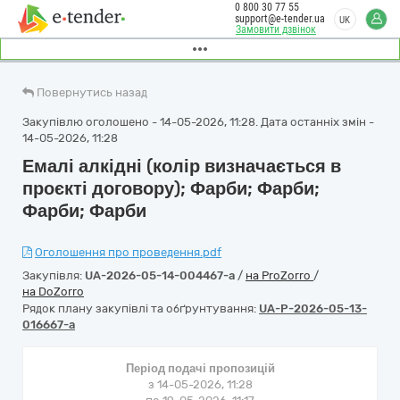
0 800 30 77 55
support@e-tender.ua
UK
Замовити дзвінок
Повернутись назад
Закупівлю оголошено - 14-05-2026, 11:28. Дата останніх змін -
14-05-2026, 11:28
Емалі алкідні (колір визначається в
проєкті договору); Фарби; Фарби;
Фарби; Фарби
Оголошення про проведення.pdf
Закупівля:
UA-2026-05-14-004467-a
/
на ProZorro
/
на DoZorro
Рядок плану закупівлі та обґрунтування:
UA-P-2026-05-13-
016667-a
Період подачі пропозицій
з 14-05-2026, 11:28