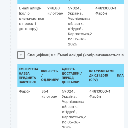
Емалі алкідні
948,80
59024
,
44810000-1
(колір
кілограм
Україна
,
Фарби
визначається
Чернівецька
в проєкті
область
,
договору)
с.Чудей
,
Карпатська,2
по 05-06-
2026
+
Специфікація 1: Емалі алкідні (колір визначається в п
КОНКРЕТНА
АДРЕСА
КІЛЬКІСТЬ
КЛАСИФІКАТОР
НАЗВА
ДОСТАВКИ /
/
ДК 021:2015
КЛАСИ
ПРЕДМЕТА
ПЕРІОД
ОД.ВИМІРУ
(CPV)
ЗАКУПІВЛІ
ДОСТАВКИ
Фарби
364
59024
,
44810000-1
кілограм
Україна
,
Фарби
Чернівецька
область
,
с.Чудей
,
Карпатська,2
по 05-06-
2026