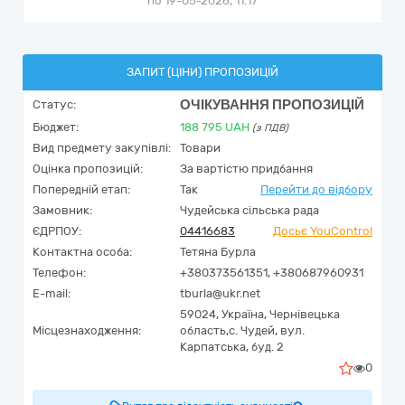
по 19-05-2026, 11:17
ЗАПИТ (ЦІНИ) ПРОПОЗИЦІЙ
ОЧІКУВАННЯ ПРОПОЗИЦІЙ
Статус:
Бюджет:
188 795
UAH
(з ПДВ)
Вид предмету закупівлі:
Товари
Оцінка пропозицій:
За вартістю придбання
Попередній етап:
Так
Перейти до відбору
Замовник:
Чудейська сільська рада
ЄДРПОУ:
04416683
Досьє YouControl
Контактна особа:
Тетяна Бурла
Телефон:
+380373561351, +380687960931
E-mail:
tburla@ukr.net
59024,
Україна
,
Чернівецька
Місцезнаходження:
область,
с. Чудей,
вул.
Карпатська, буд. 2
0