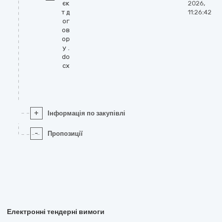
єк
2026,
т д
11:26:42
ог
ов
ор
у .
do
cx
+
Інформація по закупівлі
-
Пропозиції
Електронні тендерні вимоги