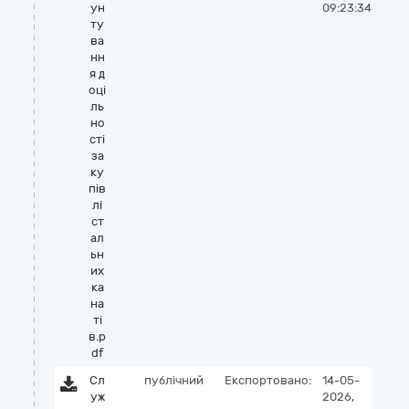
ун
09:23:34
ту
ва
нн
я д
оці
ль
но
сті
за
ку
пів
лі
ст
ал
ьн
их
ка
на
ті
в.p
df
Сл
публічний
Експортовано:
14-05-
уж
2026,