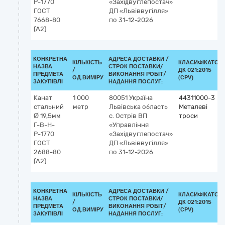
Р-1770
«Західвуглепостач»
ГОСТ
ДП «Львіввугілля»
7668-80
по 31-12-2026
(А2)
КОНКРЕТНА
АДРЕСА ДОСТАВКИ /
КІЛЬКІСТЬ
КЛАСИФІКАТОР
НАЗВА
СТРОК ПОСТАВКИ/
/
ДК 021:2015
ПРЕДМЕТА
ВИКОНАННЯ РОБІТ/
ОД.ВИМІРУ
(CPV)
ЗАКУПІВЛІ
НАДАННЯ ПОСЛУГ:
Канат
1 000
80051
Україна
44311000-3
стальний
метр
Львівська область
Металеві
Ø 19,5мм
с. Острів
ВП
троси
Г-В-Н-
«Управління
Р-1770
«Західвуглепостач»
ГОСТ
ДП «Львіввугілля»
2688-80
по 31-12-2026
(А2)
КОНКРЕТНА
АДРЕСА ДОСТАВКИ /
КІЛЬКІСТЬ
КЛАСИФІКАТОР
НАЗВА
СТРОК ПОСТАВКИ/
/
ДК 021:2015
ПРЕДМЕТА
ВИКОНАННЯ РОБІТ/
ОД.ВИМІРУ
(CPV)
ЗАКУПІВЛІ
НАДАННЯ ПОСЛУГ: