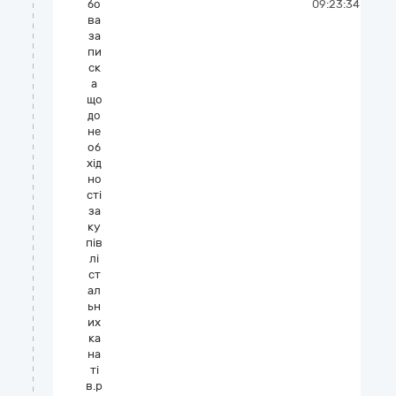
бо
09:23:34
ва
за
пи
ск
а
що
до
не
об
хід
но
сті
за
ку
пів
лі
ст
ал
ьн
их
ка
на
ті
в.p