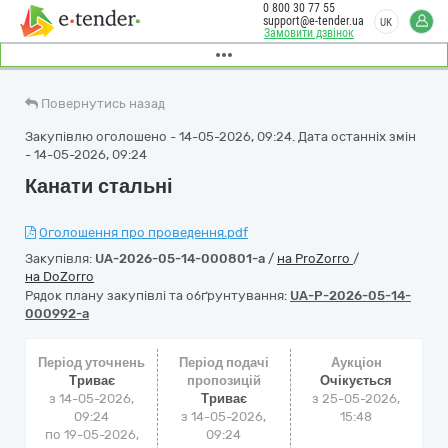
0 800 30 77 55
support@e-tender.ua
UK
Замовити дзвінок
Повернутись назад
Закупівлю оголошено - 14-05-2026, 09:24. Дата останніх змін
- 14-05-2026, 09:24
Канати стальні
Оголошення про проведення.pdf
Закупівля:
UA-2026-05-14-000801-a
/
на ProZorro
/
на DoZorro
Рядок плану закупівлі та обґрунтування:
UA-P-2026-05-14-
000992-a
Період уточнень
Період подачі
Аукціон
Триває
пропозицій
Очікується
з 14-05-2026,
Триває
з
25-05-2026,
09:24
з 14-05-2026,
15:48
по 19-05-2026,
09:24