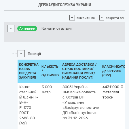
ДЕРЖАУДИТСЛУЖБА УКРАЇНИ
+
-
відкрити всі
закрити всі
-
Канати стальні
Активний
-
Позиції
КОНКРЕТНА
АДРЕСА ДОСТАВКИ /
КІЛЬКІСТЬ
КЛАСИФІКАТОР
НАЗВА
СТРОК ПОСТАВКИ/
/
ДК 021:2015
ПРЕДМЕТА
ВИКОНАННЯ РОБІТ/
ОД.ВИМІРУ
(CPV)
ЗАКУПІВЛІ
НАДАННЯ ПОСЛУГ:
Канат
3 000
80051
Україна
44311000-3
стальний
метр
Львівська область
Металеві
Ø 8,3мм Г-
с. Острів
ВП
троси
В-Н-
«Управління
Р-1770
«Західвуглепостач»
ГОСТ
ДП «Львіввугілля»
2688-80
по 31-12-2026
(А2)