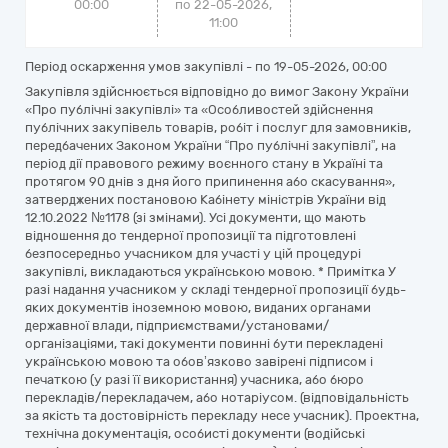
00:00
по 22-05-2026,
11:00
Період оскарження умов закупівлі - по
19-05-2026, 00:00
Закупівля здійснюється відповідно до вимог Закону України
«Про публічні закупівлі» та «Особливостей здійснення
публічних закупівель товарів, робіт і послуг для замовників,
передбачених Законом України “Про публічні закупівлі”, на
період дії правового режиму воєнного стану в Україні та
протягом 90 днів з дня його припинення або скасування»,
затверджених постановою Кабінету міністрів України від
12.10.2022 №1178 (зі змінами). Усі документи, що мають
відношення до тендерної пропозиції та підготовлені
безпосередньо учасником для участі у цій процедурі
закупівлі, викладаються українською мовою. * Примітка У
разі надання учасником у складі тендерної пропозиції будь-
яких документів іноземною мовою, виданих органами
державної влади, підприємствами/установами/
організаціями, такі документи повинні бути перекладені
українською мовою та обов’язково завірені підписом і
печаткою (у разі її використання) учасника, або бюро
перекладів/перекладачем, або нотаріусом. (відповідальність
за якість та достовірність перекладу несе учасник). Проектна,
технічна документація, особисті документи (водійські