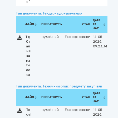
df
Тип документа: Тендерна документація
ДАТА
ФАЙЛ
ПРИВАТНІСТЬ
СТАН
ТА
ЧАС
Т.д.
публічний
Експортовано:
14-05-
Ст
2026,
ал
09:23:34
ьні
ка
на
ти.
do
cx
Тип документа: Технічний опис предмету закупівлі
ДАТА
ФАЙЛ
ПРИВАТНІСТЬ
СТАН
ТА
ЧАС
Те
публічний
Експортовано:
14-05-
хні
2026,