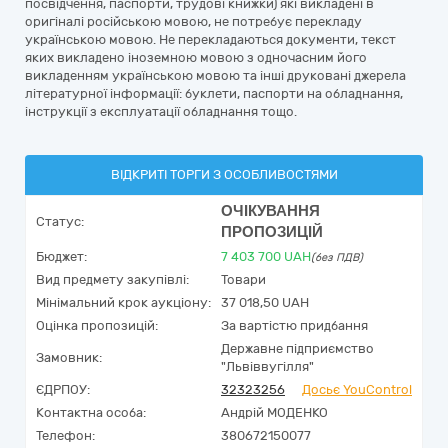
посвідчення, паспорти, трудові книжки) які викладені в
оригіналі російською мовою, не потребує перекладу
українською мовою. Не перекладаються документи, текст
яких викладено іноземною мовою з одночасним його
викладенням українською мовою та інші друковані джерела
літературної інформації: буклети, паспорти на обладнання,
інструкції з експлуатації обладнання тощо.
ВІДКРИТІ ТОРГИ З ОСОБЛИВОСТЯМИ
ОЧІКУВАННЯ
Статус:
ПРОПОЗИЦІЙ
Бюджет:
7 403 700
UAH
(без ПДВ)
Вид предмету закупівлі:
Товари
Мінімальний крок аукціону:
37 018,50 UAH
Оцінка пропозицій:
За вартістю придбання
Державне підприємство
Замовник:
"Львіввугілля"
ЄДРПОУ:
32323256
Досьє YouControl
Контактна особа:
Андрій МОДЕНКО
Телефон:
380672150077