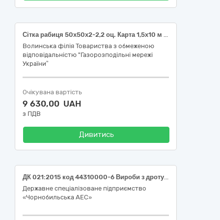
Сітка рабиця 50х50х2-2,2 оц. Карта 1,5х10 м 44310000-6 Вироби з дроту
Волинська філія Товариства з обмеженою
відповідальністю "Газорозподільні мережі
України”
Очікувана вартість
9 630,00 UAH
з ПДВ
Дивитись
ДК 021:2015 код 44310000-6 Вироби з дроту (Електроди для зварювання)
Державне спеціалізоване підприємство
«Чорнобильська АЕС»