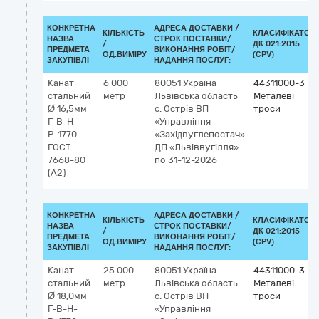
КОНКРЕТНА
АДРЕСА ДОСТАВКИ /
КІЛЬКІСТЬ
КЛАСИФІКАТОР
НАЗВА
СТРОК ПОСТАВКИ/
/
ДК 021:2015
ПРЕДМЕТА
ВИКОНАННЯ РОБІТ/
ОД.ВИМІРУ
(CPV)
ЗАКУПІВЛІ
НАДАННЯ ПОСЛУГ:
Канат
6 000
80051
Україна
44311000-3
стальний
метр
Львівська область
Металеві
Ø 16,5мм
с. Острів
ВП
троси
Г-В-Н-
«Управління
Р-1770
«Західвуглепостач»
ГОСТ
ДП «Львіввугілля»
7668-80
по 31-12-2026
(А2)
КОНКРЕТНА
АДРЕСА ДОСТАВКИ /
КІЛЬКІСТЬ
КЛАСИФІКАТОР
НАЗВА
СТРОК ПОСТАВКИ/
/
ДК 021:2015
ПРЕДМЕТА
ВИКОНАННЯ РОБІТ/
ОД.ВИМІРУ
(CPV)
ЗАКУПІВЛІ
НАДАННЯ ПОСЛУГ:
Канат
25 000
80051
Україна
44311000-3
стальний
метр
Львівська область
Металеві
Ø 18,0мм
с. Острів
ВП
троси
Г-В-Н-
«Управління