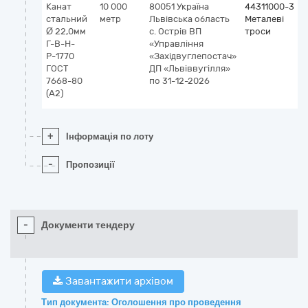
Канат
10 000
80051
Україна
44311000-3
стальний
метр
Львівська область
Металеві
Ø 22,0мм
с. Острів
ВП
троси
Г-В-Н-
«Управління
Р-1770
«Західвуглепостач»
ГОСТ
ДП «Львіввугілля»
7668-80
по 31-12-2026
(А2)
+
Інформація по лоту
-
Пропозиції
-
Документи тендеру
Завантажити архівом
Тип документа: Оголошення про проведення