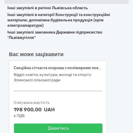
Інші закупівлі в регіоні Львівська область
Інші закупівлі в категорії Конструкції та конструкційні
матеріали; допоміжна будівельна продукція (крім
електроапаратури)
Інші закупівлі замовника Державне підприємство
"Львіввугілля"
Вас може зацікавити
Секційна сітчаста огорожа з полімерним покриттям та супутні вироби в асортименті за ДК 021:2015: 44310000-6 Вироби з дроту
Відділ освіти, культури, молоді та спорту
Злинської сільської ради
Очікувана вартість
198 900,00 UAH
з ПДВ
Дивитись