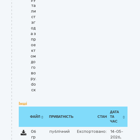
та
ли
ст
зг
од
а з
пр
ое
кт
ом
до
го
во
ру.
do
cx
Інші
ДАТА
ФАЙЛ
ПРИВАТНІСТЬ
СТАН
ТА
ЧАС
Об
публічний
Експортовано:
14-05-
гр
2026,