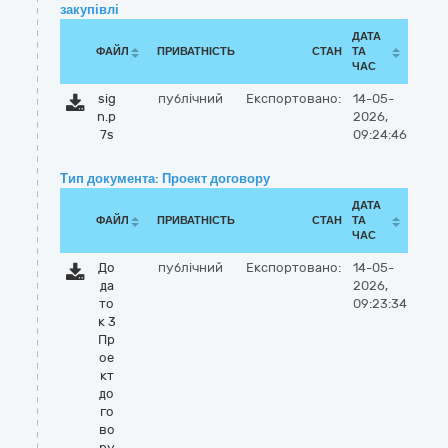
закупівлі
ДАТА
ФАЙЛ
ПРИВАТНІСТЬ
СТАН
ТА
ЧАС
sig
публічний
Експортовано:
14-05-
n.p
2026,
7s
09:24:46
Тип документа: Проект договору
ДАТА
ФАЙЛ
ПРИВАТНІСТЬ
СТАН
ТА
ЧАС
До
публічний
Експортовано:
14-05-
да
2026,
то
09:23:34
к 3
Пр
ое
кт
до
го
во
ру