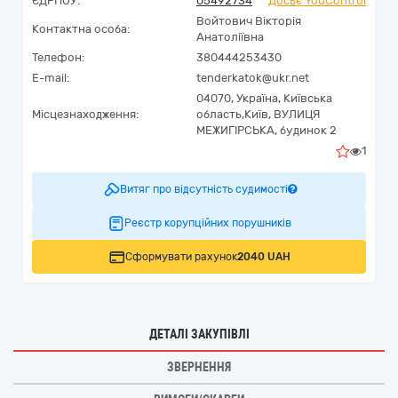
ЄДРПОУ:
05492734
Досьє YouControl
Войтович Вікторія
Контактна особа:
Анатоліївна
Телефон:
380444253430
E-mail:
tenderkatok@ukr.net
04070,
Україна
,
Київська
Місцезнаходження:
область,
Київ,
ВУЛИЦЯ
МЕЖИГІРСЬКА, будинок 2
1
Витяг про відсутність судимості
Реєстр корупційних порушників
Сформувати рахунок
2040 UAH
ДЕТАЛІ ЗАКУПІВЛІ
ЗВЕРНЕННЯ