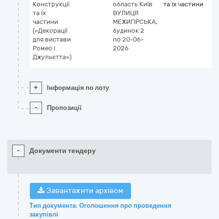
Конструкції
область
Київ
та їх частини
та їх
ВУЛИЦЯ
частини
МЕЖИГІРСЬКА,
(«Декорації
будинок 2
для вистави
по 20-06-
Ромео і
2026
Джульєтта»)
+
Інформація по лоту
-
Пропозиції
-
Документи тендеру
Завантажити архівом
Тип документа: Оголошення про проведення
закупівлі