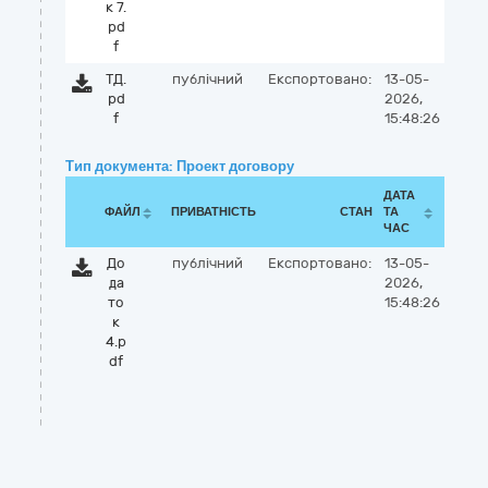
к 7.
pd
f
ТД.
публічний
Експортовано:
13-05-
pd
2026,
f
15:48:26
Тип документа: Проект договору
ДАТА
ФАЙЛ
ПРИВАТНІСТЬ
СТАН
ТА
ЧАС
До
публічний
Експортовано:
13-05-
да
2026,
то
15:48:26
к
4.p
df