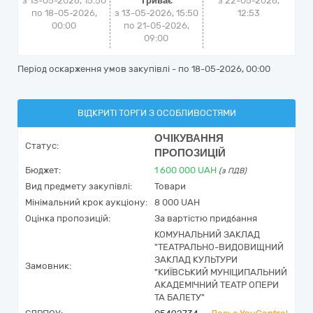
з 13-05-2026, 15:50
Триває
з
22-05-2026,
по 18-05-2026,
з 13-05-2026, 15:50
12:53
00:00
по 21-05-2026,
09:00
Період оскарження умов закупівлі - по
18-05-2026, 00:00
ВІДКРИТІ ТОРГИ З ОСОБЛИВОСТЯМИ
ОЧІКУВАННЯ
Статус:
ПРОПОЗИЦІЙ
Бюджет:
1 600 000
UAH
(з ПДВ)
Вид предмету закупівлі:
Товари
Мінімальний крок аукціону:
8 000 UAH
Оцінка пропозицій:
За вартістю придбання
КОМУНАЛЬНИЙ ЗАКЛАД
"ТЕАТРАЛЬНО-ВИДОВИЩНИЙ
ЗАКЛАД КУЛЬТУРИ
Замовник:
"КИЇВСЬКИЙ МУНІЦИПАЛЬНИЙ
АКАДЕМІЧНИЙ ТЕАТР ОПЕРИ
ТА БАЛЕТУ"