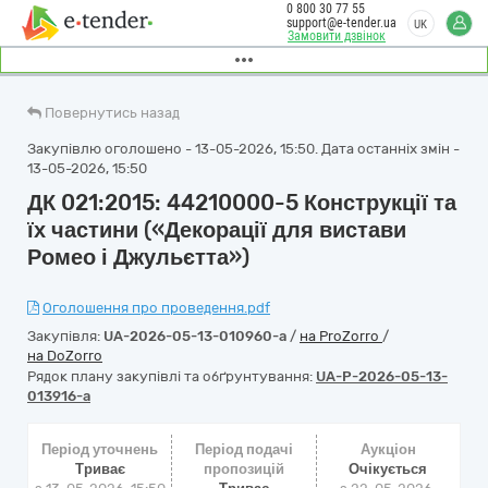
0 800 30 77 55
support@e-tender.ua
UK
Замовити дзвінок
Повернутись назад
Закупівлю оголошено - 13-05-2026, 15:50. Дата останніх змін -
13-05-2026, 15:50
ДК 021:2015: 44210000-5 Конструкції та
їх частини («Декорації для вистави
Ромео і Джульєтта»)
Оголошення про проведення.pdf
Закупівля:
UA-2026-05-13-010960-a
/
на ProZorro
/
на DoZorro
Рядок плану закупівлі та обґрунтування:
UA-P-2026-05-13-
013916-a
Період уточнень
Період подачі
Аукціон
Триває
пропозицій
Очікується