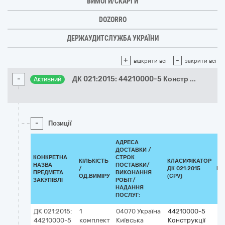
ВИМОГИ/СКАРГИ
DOZORRO
ДЕРЖАУДИТСЛУЖБА УКРАЇНИ
+
-
відкрити всі
закрити всі
-
ДК 021:2015: 44210000-5 Констр
...
Активний
-
Позиції
АДРЕСА
ДОСТАВКИ /
КОНКРЕТНА
СТРОК
КІЛЬКІСТЬ
КЛАСИФІКАТОР
НАЗВА
ПОСТАВКИ/
/
ДК 021:2015
КЛ
ПРЕДМЕТА
ВИКОНАННЯ
ОД.ВИМІРУ
(CPV)
ЗАКУПІВЛІ
РОБІТ/
НАДАННЯ
ПОСЛУГ:
ДК 021:2015:
1
04070
Україна
44210000-5
44210000-5
комплект
Київська
Конструкції