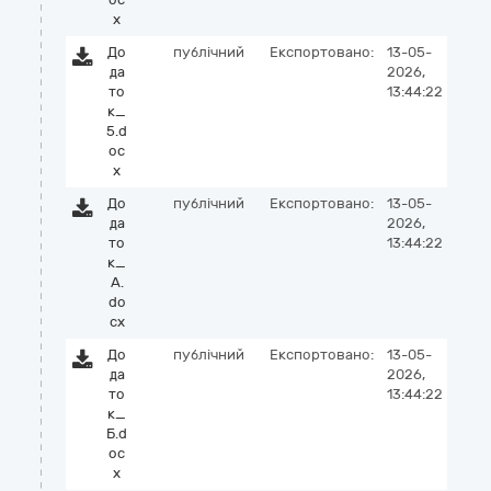
x
До
публічний
Експортовано:
13-05-
да
2026,
то
13:44:22
к_
5.d
oc
x
До
публічний
Експортовано:
13-05-
да
2026,
то
13:44:22
к_
А.
do
cx
До
публічний
Експортовано:
13-05-
да
2026,
то
13:44:22
к_
Б.d
oc
x