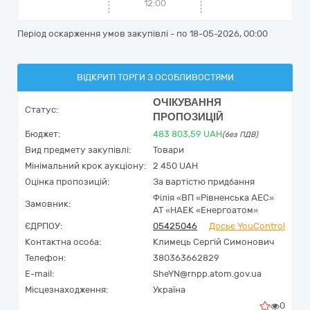
12:00
Період оскарження умов закупівлі - по
18-05-2026, 00:00
ВІДКРИТІ ТОРГИ З ОСОБЛИВОСТЯМИ
ОЧІКУВАННЯ
Статус:
ПРОПОЗИЦІЙ
Бюджет:
483 803,59
UAH
(без ПДВ)
Вид предмету закупівлі:
Товари
Мінімальний крок аукціону:
2 450 UAH
Оцінка пропозицій:
За вартістю придбання
Філія «ВП «Рівненська АЕС»
Замовник:
АТ «НАЕК «Енергоатом»
ЄДРПОУ:
05425046
Досьє YouControl
Контактна особа:
Климець Сергій Симонович
Телефон:
380363662829
E-mail:
SheYN@rnpp.atom.gov.ua
Місцезнаходження:
Україна
0