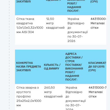
ЗАКУПІВЛІ
(CPV)
РОБІТ/
НАДАННЯ
ПОСЛУГ:
Сітка ткана
12,50
Україна
44313000-7
квадратна
метр
Відповідно
Металеві
1,0х1,0х0,32х1000
квадратний
до
сітки
мм AISI 304
документації
по 30-07-
2026
АДРЕСА
ДОСТАВКИ /
СТРОК
КОНКРЕТНА
КЛАСИФІКАТОР
КІЛЬКІСТЬ /
ПОСТАВКИ/
НАЗВА ПРЕДМЕТА
ДК 021:2015
ОД.ВИМІРУ
ВИКОНАННЯ
ЗАКУПІВЛІ
(CPV)
РОБІТ/
НАДАННЯ
ПОСЛУГ:
Сітка зварна з
260,50
Україна
44313000-7
круглого
метр
Відповідно
Металеві
профілю
квадратний
до
сітки
25х25х2,0х1000
документації
мм
по 30-07-
2026