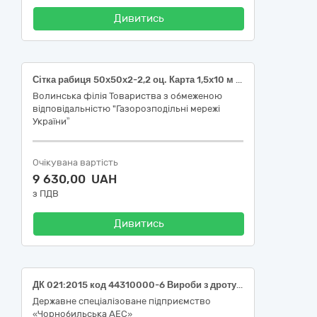
Дивитись
Сітка рабиця 50х50х2-2,2 оц. Карта 1,5х10 м 44310000-6 Вироби з дроту
Волинська філія Товариства з обмеженою
відповідальністю "Газорозподільні мережі
України”
Очікувана вартість
9 630,00 UAH
з ПДВ
Дивитись
ДК 021:2015 код 44310000-6 Вироби з дроту (Електроди для зварювання)
Державне спеціалізоване підприємство
«Чорнобильська АЕС»