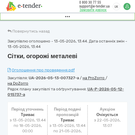
0 800 30 77 55
support@e-tender.ua
UK
Замовити дзвінок
Повернутись назад
Закупівлю оголошено - 13-05-2026, 13:44. Дата останніх змін -
13-05-2026, 13:44
Сітки, огорожі металеві
Оголошення про проведення.pdf
Закупівля:
UA-2026-05-13-007327-a
/
на ProZorro
/
на DoZorro
Рядок плану закупівлі та обґрунтування:
UA-P-2026-05-12-
015737-a
Період уточнень
Період подачі
Аукціон
Триває
пропозицій
Очікується
з 13-05-2026, 13:44
Триває
з
22-05-2026,
по 18-05-2026,
з 13-05-2026, 13:44
13:07
00:00
по 21-05-2026,