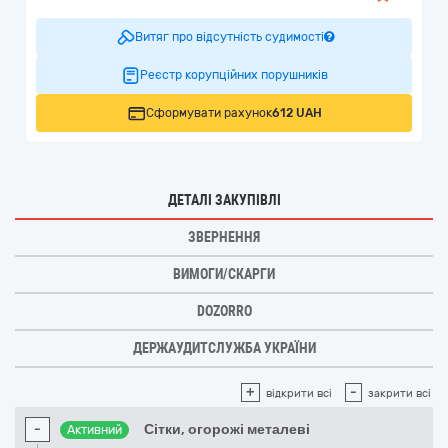
Витяг про відсутність судимості
Реєстр корупційних порушників
Сформувати рахунок
612 UAH
ДЕТАЛІ ЗАКУПІВЛІ
ЗВЕРНЕННЯ
ВИМОГИ/СКАРГИ
DOZORRO
ДЕРЖАУДИТСЛУЖБА УКРАЇНИ
+
-
відкрити всі
закрити всі
-
Сітки, огорожі металеві
Активний