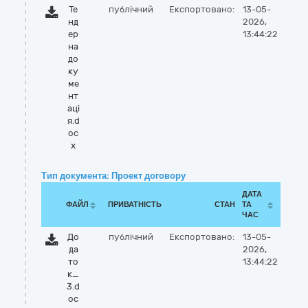
Те
публічний
Експортовано:
13-05-
нд
2026,
ер
13:44:22
на
до
ку
ме
нт
аці
я.d
oc
x
Тип документа: Проект договору
ДАТА
ФАЙЛ
ПРИВАТНІСТЬ
СТАН
ТА
ЧАС
До
публічний
Експортовано:
13-05-
да
2026,
то
13:44:22
к_
3.d
oc