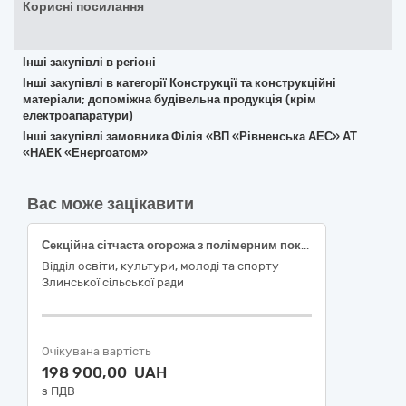
Корисні посилання
Інші закупівлі в регіоні
Інші закупівлі в категорії Конструкції та конструкційні
матеріали; допоміжна будівельна продукція (крім
електроапаратури)
Інші закупівлі замовника Філія «ВП «Рівненська АЕС» АТ
«НАЕК «Енергоатом»
Вас може зацікавити
Секційна сітчаста огорожа з полімерним покриттям та супутні вироби в асортименті за ДК 021:2015: 44310000-6 Вироби з дроту
Відділ освіти, культури, молоді та спорту
Злинської сільської ради
Очікувана вартість
198 900,00 UAH
з ПДВ