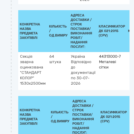
АДРЕСА
ДОСТАВКИ /
КОНКРЕТНА
СТРОК
КІЛЬКІСТЬ
КЛАСИФІКАТОР
НАЗВА
ПОСТАВКИ/
/
ДК 021:2015
КЛ
ПРЕДМЕТА
ВИКОНАННЯ
ОД.ВИМІРУ
(CPV)
ЗАКУПІВЛІ
РОБІТ/
НАДАННЯ
ПОСЛУГ:
Секція
64
Україна
44313000-7
зварна
штука
Відповідно
Металеві
оцинкована
до
сітки
"СТАНДАРТ
документації
КОЛОР"
по 30-07-
1530х2500мм
2026
АДРЕСА
ДОСТАВКИ /
КОНКРЕТНА
СТРОК
КІЛЬКІСТЬ
КЛАСИФІКАТОР
НАЗВА
ПОСТАВКИ/
/
ДК 021:2015
К
ПРЕДМЕТА
ВИКОНАННЯ
ОД.ВИМІРУ
(CPV)
ЗАКУПІВЛІ
РОБІТ/
НАДАННЯ
ПОСЛУГ: