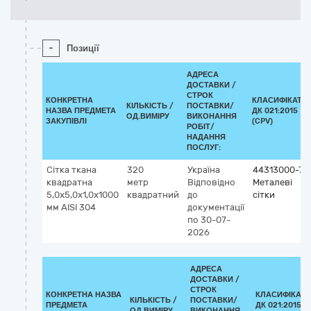
-
Позиції
АДРЕСА
ДОСТАВКИ /
СТРОК
КОНКРЕТНА
КЛАСИФІКАТО
КІЛЬКІСТЬ /
ПОСТАВКИ/
НАЗВА ПРЕДМЕТА
ДК 021:2015
ОД.ВИМІРУ
ВИКОНАННЯ
ЗАКУПІВЛІ
(CPV)
РОБІТ/
НАДАННЯ
ПОСЛУГ:
Сітка ткана
320
Україна
44313000-7
квадратна
метр
Відповідно
Металеві
5,0х5,0х1,0х1000
квадратний
до
сітки
мм AISI 304
документації
по 30-07-
2026
АДРЕСА
ДОСТАВКИ /
СТРОК
КОНКРЕТНА НАЗВА
КЛАСИФІКАТ
КІЛЬКІСТЬ /
ПОСТАВКИ/
ПРЕДМЕТА
ДК 021:2015
ОД.ВИМІРУ
ВИКОНАННЯ