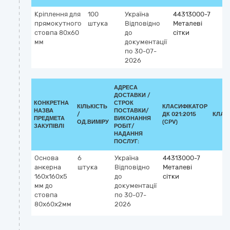
Кріплення для
100
Україна
44313000-7
прямокутного
штука
Відповідно
Металеві
стовпа 80х60
до
сітки
мм
документації
по 30-07-
2026
АДРЕСА
ДОСТАВКИ /
КОНКРЕТНА
СТРОК
КІЛЬКІСТЬ
КЛАСИФІКАТОР
НАЗВА
ПОСТАВКИ/
/
ДК 021:2015
КЛАС
ПРЕДМЕТА
ВИКОНАННЯ
ОД.ВИМІРУ
(CPV)
ЗАКУПІВЛІ
РОБІТ/
НАДАННЯ
ПОСЛУГ:
Основа
6
Україна
44313000-7
анкерна
штука
Відповідно
Металеві
160х160х5
до
сітки
мм до
документації
стовпа
по 30-07-
80х60х2мм
2026