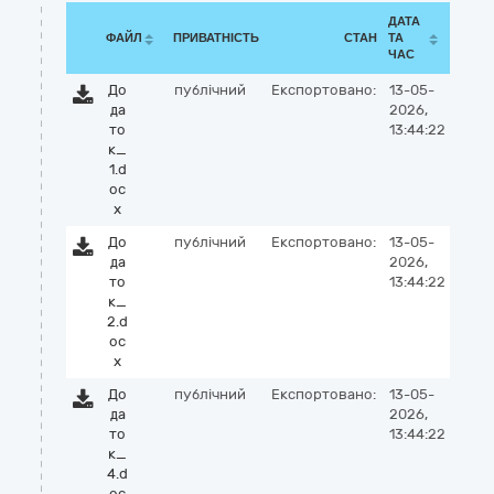
ДАТА
ФАЙЛ
ПРИВАТНІСТЬ
СТАН
ТА
ЧАС
До
публічний
Експортовано:
13-05-
да
2026,
то
13:44:22
к_
1.d
oc
x
До
публічний
Експортовано:
13-05-
да
2026,
то
13:44:22
к_
2.d
oc
x
До
публічний
Експортовано:
13-05-
да
2026,
то
13:44:22
к_
4.d
oc