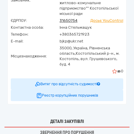
Замовник:
житлово-комунальне
підприємство"" Костопільської
міської ради
ЄДРПОУ:
31650754
Досьє YouControl
Контактна особа:
Інна Стельмащук
Телефон:
+380365721923
E-mail:
bjkp@ukr.net
35000,
Україна
,
Рівненська
область,
Костопільський р-н., м.
Місцезнаходження:
Костопіль,
вул. Грушевського,
буд. 4
0
Витяг про відсутність судимості
Реєстр корупційних порушників
ДЕТАЛІ ЗАКУПІВЛІ
ЗВЕРНЕННЯ ПРО ПОРУШЕННЯ