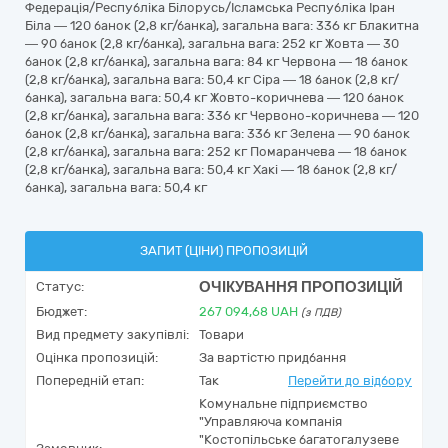
Федерація/Республіка Білорусь/Ісламська Республіка Іран
Біла — 120 банок (2,8 кг/банка), загальна вага: 336 кг Блакитна
— 90 банок (2,8 кг/банка), загальна вага: 252 кг Жовта — 30
банок (2,8 кг/банка), загальна вага: 84 кг Червона — 18 банок
(2,8 кг/банка), загальна вага: 50,4 кг Сіра — 18 банок (2,8 кг/
банка), загальна вага: 50,4 кг Жовто-коричнева — 120 банок
(2,8 кг/банка), загальна вага: 336 кг Червоно-коричнева — 120
банок (2,8 кг/банка), загальна вага: 336 кг Зелена — 90 банок
(2,8 кг/банка), загальна вага: 252 кг Помаранчева — 18 банок
(2,8 кг/банка), загальна вага: 50,4 кг Хакі — 18 банок (2,8 кг/
банка), загальна вага: 50,4 кг
ЗАПИТ (ЦІНИ) ПРОПОЗИЦІЙ
ОЧІКУВАННЯ ПРОПОЗИЦІЙ
Статус:
Бюджет:
267 094,68
UAH
(з ПДВ)
Вид предмету закупівлі:
Товари
Оцінка пропозицій:
За вартістю придбання
Попередній етап:
Так
Перейти до відбору
Комунальне підприємство
"Управляюча компанія
"Костопільське багатогалузеве