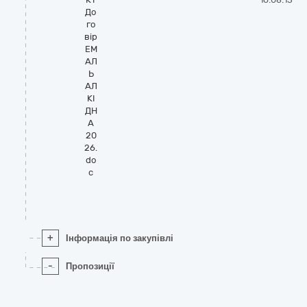
До
го
вір
ЕМ
АЛ
Ь
АЛ
КІ
ДН
А
20
26.
do
c
+
Інформація по закупівлі
-
Пропозиції