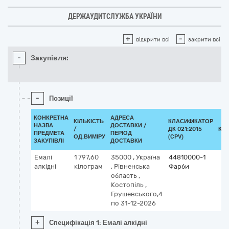
ДЕРЖАУДИТСЛУЖБА УКРАЇНИ
+
-
відкрити всі
закрити всі
-
Закупівля:
-
Позиції
КОНКРЕТНА
АДРЕСА
КІЛЬКІСТЬ
КЛАСИФІКАТОР
НАЗВА
ДОСТАВКИ /
/
ДК 021:2015
КЛ
ПРЕДМЕТА
ПЕРІОД
ОД.ВИМІРУ
(CPV)
ЗАКУПІВЛІ
ДОСТАВКИ
Емалі
1 797,60
35000
,
Україна
44810000-1
алкідні
кілограм
,
Рівненська
Фарби
область
,
Костопіль
,
Грушевського,4
по 31-12-2026
+
Специфікація 1: Емалі алкідні