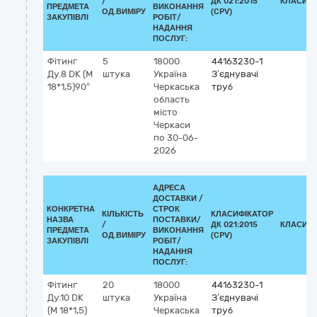
/
ДК 021:2015
КЛАСИФІ
ПРЕДМЕТА
ВИКОНАННЯ
ОД.ВИМІРУ
(CPV)
ЗАКУПІВЛІ
РОБІТ/
НАДАННЯ
ПОСЛУГ:
Фітинг
5
18000
44163230-1
Ду.8 DK (М
штука
Україна
З’єднувачі
18*1,5)90°
Черкаська
труб
область
місто
Черкаси
по 30-06-
2026
АДРЕСА
ДОСТАВКИ /
КОНКРЕТНА
СТРОК
КІЛЬКІСТЬ
КЛАСИФІКАТОР
НАЗВА
ПОСТАВКИ/
/
ДК 021:2015
КЛАСИФІ
ПРЕДМЕТА
ВИКОНАННЯ
ОД.ВИМІРУ
(CPV)
ЗАКУПІВЛІ
РОБІТ/
НАДАННЯ
ПОСЛУГ:
Фітинг
20
18000
44163230-1
Ду.10 DK
штука
Україна
З’єднувачі
(М 18*1,5)
Черкаська
труб