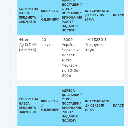
АДРЕСА
ДОСТАВКИ /
КОНКРЕТНА
СТРОК
КІЛЬКІСТЬ
КЛАСИФІКАТОР
НАЗВА
ПОСТАВКИ/
/
ДК 021:2015
КЛАСИФІ
ПРЕДМЕТА
ВИКОНАННЯ
ОД.ВИМІРУ
(CPV)
ЗАКУПІВЛІ
РОБІТ/
НАДАННЯ
ПОСЛУГ:
Фітинг
20
18000
44163230-1
Ду.10 DKМ
штука
Україна
З’єднувачі
(М 20*1,5)
Черкаська
труб
область
місто
Черкаси
по 30-06-
2026
АДРЕСА
ДОСТАВКИ /
КОНКРЕТНА
СТРОК
КІЛЬКІСТЬ
КЛАСИФІКАТОР
НАЗВА
ПОСТАВКИ/
/
ДК 021:2015
КЛАСИФІ
ПРЕДМЕТА
ВИКОНАННЯ
ОД.ВИМІРУ
(CPV)
ЗАКУПІВЛІ
РОБІТ/
НАДАННЯ
ПОСЛУГ: