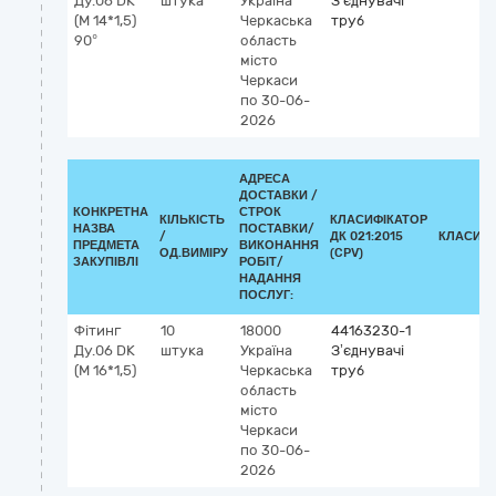
Ду.06 DK
штука
Україна
З’єднувачі
(М 14*1,5)
Черкаська
труб
90°
область
місто
Черкаси
по 30-06-
2026
АДРЕСА
ДОСТАВКИ /
КОНКРЕТНА
СТРОК
КІЛЬКІСТЬ
КЛАСИФІКАТОР
НАЗВА
ПОСТАВКИ/
/
ДК 021:2015
КЛАСИФІ
ПРЕДМЕТА
ВИКОНАННЯ
ОД.ВИМІРУ
(CPV)
ЗАКУПІВЛІ
РОБІТ/
НАДАННЯ
ПОСЛУГ:
Фітинг
10
18000
44163230-1
Ду.06 DK
штука
Україна
З’єднувачі
(М 16*1,5)
Черкаська
труб
область
місто
Черкаси
по 30-06-
2026