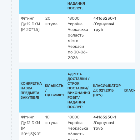
НАДАННЯ
ПОСЛУГ:
Фітинг
20
18000
44163230-1
Ду.12 DKМ
штука
Україна
З’єднувачі
(М 20*1,5)
Черкаська
труб
область
місто
Черкаси
по 30-06-
2026
АДРЕСА
ДОСТАВКИ /
КОНКРЕТНА
СТРОК
КІЛЬКІСТЬ
КЛАСИФІКАТОР
НАЗВА
ПОСТАВКИ/
/
ДК 021:2015
КЛАСИФІ
ПРЕДМЕТА
ВИКОНАННЯ
ОД.ВИМІРУ
(CPV)
ЗАКУПІВЛІ
РОБІТ/
НАДАННЯ
ПОСЛУГ:
Фітинг
10
18000
44163230-1
Ду.12 DKМ
штука
Україна
З’єднувачі
(М
Черкаська
труб
20*1,5)90°
область
місто