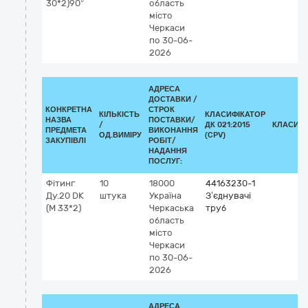
30*2)90°
область
місто
Черкаси
по 30-06-
2026
АДРЕСА
ДОСТАВКИ /
КОНКРЕТНА
СТРОК
КІЛЬКІСТЬ
КЛАСИФІКАТОР
НАЗВА
ПОСТАВКИ/
/
ДК 021:2015
КЛАСИФІ
ПРЕДМЕТА
ВИКОНАННЯ
ОД.ВИМІРУ
(CPV)
ЗАКУПІВЛІ
РОБІТ/
НАДАННЯ
ПОСЛУГ:
Фітинг
10
18000
44163230-1
Ду.20 DK
штука
Україна
З’єднувачі
(М 33*2)
Черкаська
труб
область
місто
Черкаси
по 30-06-
2026
АДРЕСА