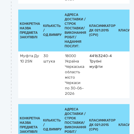
АДРЕСА
ДОСТАВКИ /
КОНКРЕТНА
СТРОК
КІЛЬКІСТЬ
КЛАСИФІКАТОР
НАЗВА
ПОСТАВКИ/
/
ДК 021:2015
КЛАСИФІ
ПРЕДМЕТА
ВИКОНАННЯ
ОД.ВИМІРУ
(CPV)
ЗАКУПІВЛІ
РОБІТ/
НАДАННЯ
ПОСЛУГ:
Муфта Ду
30
18000
44163240-4
10 2SN
штука
Україна
Трубні
Черкаська
муфти
область
місто
Черкаси
по 30-06-
2026
АДРЕСА
ДОСТАВКИ /
КОНКРЕТНА
СТРОК
КІЛЬКІСТЬ
КЛАСИФІКАТОР
НАЗВА
ПОСТАВКИ/
/
ДК 021:2015
КЛАСИФІ
ПРЕДМЕТА
ВИКОНАННЯ
ОД.ВИМІРУ
(CPV)
ЗАКУПІВЛІ
РОБІТ/