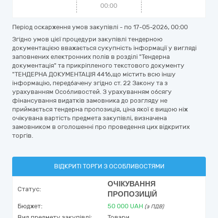
00:00
Період оскарження умов закупівлі - по
17-05-2026, 00:00
Згідно умов цієї процедури закупівлі тендерною
документацією вважається сукупність інформації у вигляді
заповнених електронних полів в розділі "Тендерна
документація" та прикріпленого текстового документу
"ТЕНДЕРНА ДОКУМЕНТАЦІЯ 4416,що містить всю іншу
інформацію, передбачену згідно ст. 22 Закону та з
урахуванням Особливостей. З урахуванням обсягу
фінансування видатків замовника до розгляду не
приймається тендерна пропозиція, ціна якої є вищою ніж
очікувана вартість предмета закупівлі, визначена
замовником в оголошенні про проведення цих відкритих
торгів.
ВІДКРИТІ ТОРГИ З ОСОБЛИВОСТЯМИ
ОЧІКУВАННЯ
Статус:
ПРОПОЗИЦІЙ
Бюджет:
50 000
UAH
(з ПДВ)
Вид предмету закупівлі:
Товари