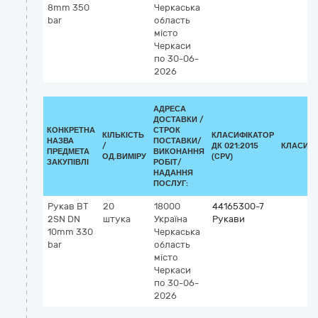
8mm 350
Черкаська
bar
область
місто
Черкаси
по 30-06-
2026
АДРЕСА
ДОСТАВКИ /
КОНКРЕТНА
СТРОК
КІЛЬКІСТЬ
КЛАСИФІКАТОР
НАЗВА
ПОСТАВКИ/
/
ДК 021:2015
КЛАСИФІ
ПРЕДМЕТА
ВИКОНАННЯ
ОД.ВИМІРУ
(CPV)
ЗАКУПІВЛІ
РОБІТ/
НАДАННЯ
ПОСЛУГ:
Рукав ВТ
20
18000
44165300-7
2SN DN
штука
Україна
Рукави
10mm 330
Черкаська
bar
область
місто
Черкаси
по 30-06-
2026