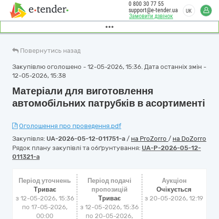
0 800 30 77 55
support@e-tender.ua
UK
Замовити дзвінок
Повернутись назад
Закупівлю оголошено - 12-05-2026, 15:36. Дата останніх змін -
12-05-2026, 15:38
Матеріали для виготовлення
автомобільних патрубків в асортименті
Оголошення про проведення.pdf
Закупівля:
UA-2026-05-12-011751-a
/
на ProZorro
/
на DoZorro
Рядок плану закупівлі та обґрунтування:
UA-P-2026-05-12-
011321-a
Період уточнень
Період подачі
Аукціон
Триває
пропозицій
Очікується
з 12-05-2026, 15:36
Триває
з
20-05-2026, 12:19
по 17-05-2026,
з 12-05-2026, 15:36
00:00
по 20-05-2026,