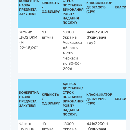
КОНКРЕТНА
СТРОК
КІЛЬКІСТЬ
КЛАСИФІКАТОР
НАЗВА
ПОСТАВКИ/
/
ДК 021:2015
КЛАСИФІ
ПРЕДМЕТА
ВИКОНАННЯ
ОД.ВИМІРУ
(CPV)
ЗАКУПІВЛІ
РОБІТ/
НАДАННЯ
ПОСЛУГ:
Фітинг
10
18000
44163230-1
Ду.12 DKМ
штука
Україна
З’єднувачі
(М
Черкаська
труб
22*1,5)90°
область
місто
Черкаси
по 30-06-
2026
АДРЕСА
ДОСТАВКИ /
КОНКРЕТНА
СТРОК
КІЛЬКІСТЬ
КЛАСИФІКАТОР
НАЗВА
ПОСТАВКИ/
/
ДК 021:2015
КЛАСИФІ
ПРЕДМЕТА
ВИКОНАННЯ
ОД.ВИМІРУ
(CPV)
ЗАКУПІВЛІ
РОБІТ/
НАДАННЯ
ПОСЛУГ:
Фітинг
10
18000
44163230-1
Ду.12 DK
штука
Україна
З’єднувачі