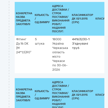
АДРЕСА
ДОСТАВКИ /
КОНКРЕТНА
СТРОК
КІЛЬКІСТЬ
КЛАСИФІКАТОР
НАЗВА
ПОСТАВКИ/
/
ДК 021:2015
КЛАСИФІ
ПРЕДМЕТА
ВИКОНАННЯ
ОД.ВИМІРУ
(CPV)
ЗАКУПІВЛІ
РОБІТ/
НАДАННЯ
ПОСЛУГ:
Фітинг
5
18000
44163230-1
Ду.16 DK
штука
Україна
З’єднувачі
(М
Черкаська
труб
24*1,5)90°
область
місто
Черкаси
по 30-06-
2026
АДРЕСА
ДОСТАВКИ /
КОНКРЕТНА
СТРОК
КІЛЬКІСТЬ
КЛАСИФІКАТОР
НАЗВА
ПОСТАВКИ/
/
ДК 021:2015
КЛАСИФІ
ПРЕДМЕТА
ВИКОНАННЯ
ОД.ВИМІРУ
(CPV)
ЗАКУПІВЛІ
РОБІТ/
НАДАННЯ
ПОСЛУГ: