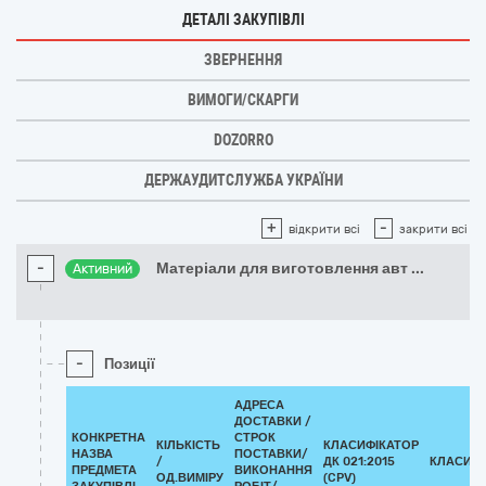
ДЕТАЛІ ЗАКУПІВЛІ
ЗВЕРНЕННЯ
ВИМОГИ/СКАРГИ
DOZORRO
ДЕРЖАУДИТСЛУЖБА УКРАЇНИ
+
-
відкрити всі
закрити всі
-
Матеріали для виготовлення авт
...
Активний
-
Позиції
АДРЕСА
ДОСТАВКИ /
КОНКРЕТНА
СТРОК
КІЛЬКІСТЬ
КЛАСИФІКАТОР
НАЗВА
ПОСТАВКИ/
/
ДК 021:2015
КЛАСИФІ
ПРЕДМЕТА
ВИКОНАННЯ
ОД.ВИМІРУ
(CPV)