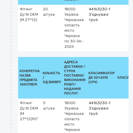
Фітинг
20
18000
44163230-1
Ду.16 DKМ
штука
Україна
З’єднувачі
(М 27*1,5)
Черкаська
труб
область
місто
Черкаси
по 30-06-
2026
АДРЕСА
ДОСТАВКИ /
КОНКРЕТНА
СТРОК
КІЛЬКІСТЬ
КЛАСИФІКАТОР
НАЗВА
ПОСТАВКИ/
/
ДК 021:2015
КЛАСИФІ
ПРЕДМЕТА
ВИКОНАННЯ
ОД.ВИМІРУ
(CPV)
ЗАКУПІВЛІ
РОБІТ/
НАДАННЯ
ПОСЛУГ:
Фітинг
5
18000
44163230-1
Ду.16 DKМ
штука
Україна
З’єднувачі
(М
Черкаська
труб
27*1,5)90°
область
місто
Черкаси