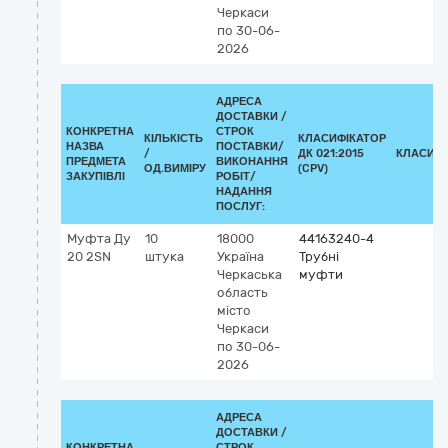
Черкаси
по 30-06-
2026
АДРЕСА
ДОСТАВКИ /
КОНКРЕТНА
СТРОК
КІЛЬКІСТЬ
КЛАСИФІКАТОР
НАЗВА
ПОСТАВКИ/
/
ДК 021:2015
КЛАСИФІ
ПРЕДМЕТА
ВИКОНАННЯ
ОД.ВИМІРУ
(CPV)
ЗАКУПІВЛІ
РОБІТ/
НАДАННЯ
ПОСЛУГ:
Муфта Ду
10
18000
44163240-4
20 2SN
штука
Україна
Трубні
Черкаська
муфти
область
місто
Черкаси
по 30-06-
2026
АДРЕСА
ДОСТАВКИ /
КОНКРЕТНА
СТРОК