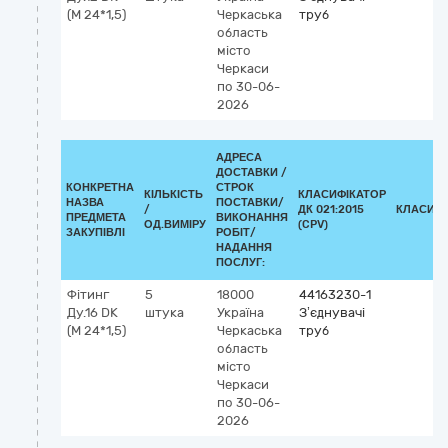
(М 24*1,5)
Черкаська
труб
область
місто
Черкаси
по 30-06-
2026
АДРЕСА
ДОСТАВКИ /
КОНКРЕТНА
СТРОК
КІЛЬКІСТЬ
КЛАСИФІКАТОР
НАЗВА
ПОСТАВКИ/
/
ДК 021:2015
КЛАСИФІ
ПРЕДМЕТА
ВИКОНАННЯ
ОД.ВИМІРУ
(CPV)
ЗАКУПІВЛІ
РОБІТ/
НАДАННЯ
ПОСЛУГ:
Фітинг
5
18000
44163230-1
Ду.16 DK
штука
Україна
З’єднувачі
(М 24*1,5)
Черкаська
труб
область
місто
Черкаси
по 30-06-
2026