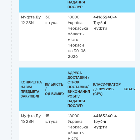
НАДАННЯ
ПОСЛУГ:
Муфта Ду
30
18000
44163240-4
12 2SN
штука
Україна
Трубні
Черкаська
муфти
область
місто
Черкаси
по 30-06-
2026
АДРЕСА
ДОСТАВКИ /
КОНКРЕТНА
СТРОК
КІЛЬКІСТЬ
КЛАСИФІКАТОР
НАЗВА
ПОСТАВКИ/
/
ДК 021:2015
КЛАСИФІ
ПРЕДМЕТА
ВИКОНАННЯ
ОД.ВИМІРУ
(CPV)
ЗАКУПІВЛІ
РОБІТ/
НАДАННЯ
ПОСЛУГ:
Муфта Ду
15
18000
44163240-4
16 2SN
штука
Україна
Трубні
Черкаська
муфти
область
місто