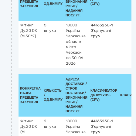
ПРЕДМЕТА
ВИКОНАННЯ
ОД.ВИМІРУ
(CPV)
ЗАКУПІВЛІ
РОБІТ/
НАДАННЯ
ПОСЛУГ:
Фітинг
5
18000
44163230-1
Ду.20 DK
штука
Україна
З’єднувачі
(М 30*2)
Черкаська
труб
область
місто
Черкаси
по 30-06-
2026
АДРЕСА
ДОСТАВКИ /
КОНКРЕТНА
СТРОК
КІЛЬКІСТЬ
КЛАСИФІКАТОР
НАЗВА
ПОСТАВКИ/
/
ДК 021:2015
КЛАСИФІ
ПРЕДМЕТА
ВИКОНАННЯ
ОД.ВИМІРУ
(CPV)
ЗАКУПІВЛІ
РОБІТ/
НАДАННЯ
ПОСЛУГ:
Фітинг
2
18000
44163230-1
Ду.20 DK
штука
Україна
З’єднувачі
(М
Черкаська
труб