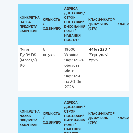
АДРЕСА
ДОСТАВКИ /
КОНКРЕТНА
СТРОК
КІЛЬКІСТЬ
КЛАСИФІКАТОР
НАЗВА
ПОСТАВКИ/
/
ДК 021:2015
КЛАСИФІ
ПРЕДМЕТА
ВИКОНАННЯ
ОД.ВИМІРУ
(CPV)
ЗАКУПІВЛІ
РОБІТ/
НАДАННЯ
ПОСЛУГ:
Фітинг
5
18000
44163230-1
Ду.06 DK
штука
Україна
З’єднувачі
(М 16*1,5)
Черкаська
труб
90°
область
місто
Черкаси
по 30-06-
2026
АДРЕСА
ДОСТАВКИ /
КОНКРЕТНА
СТРОК
КІЛЬКІСТЬ
КЛАСИФІКАТОР
НАЗВА
ПОСТАВКИ/
/
ДК 021:2015
КЛАСИФІ
ПРЕДМЕТА
ВИКОНАННЯ
ОД.ВИМІРУ
(CPV)
ЗАКУПІВЛІ
РОБІТ/
НАДАННЯ