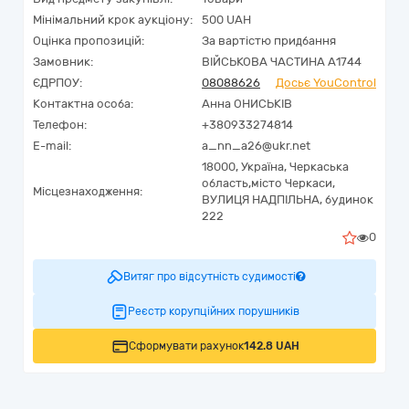
Мінімальний крок аукціону:
500 UAH
Оцінка пропозицій:
За вартістю придбання
Замовник:
ВІЙСЬКОВА ЧАСТИНА А1744
ЄДРПОУ:
08088626
Досьє YouControl
Контактна особа:
Анна ОНИСЬКІВ
Телефон:
+380933274814
E-mail:
a_nn_a26@ukr.net
18000,
Україна
,
Черкаська
область,
місто Черкаси,
Місцезнаходження:
ВУЛИЦЯ НАДПІЛЬНА, будинок
222
0
Витяг про відсутність судимості
Реєстр корупційних порушників
Сформувати рахунок
142.8 UAH