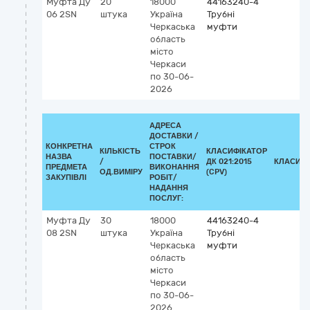
Муфта Ду
20
18000
44163240-4
06 2SN
штука
Україна
Трубні
Черкаська
муфти
область
місто
Черкаси
по 30-06-
2026
АДРЕСА
ДОСТАВКИ /
КОНКРЕТНА
СТРОК
КІЛЬКІСТЬ
КЛАСИФІКАТОР
НАЗВА
ПОСТАВКИ/
/
ДК 021:2015
КЛАСИФІ
ПРЕДМЕТА
ВИКОНАННЯ
ОД.ВИМІРУ
(CPV)
ЗАКУПІВЛІ
РОБІТ/
НАДАННЯ
ПОСЛУГ:
Муфта Ду
30
18000
44163240-4
08 2SN
штука
Україна
Трубні
Черкаська
муфти
область
місто
Черкаси
по 30-06-
2026