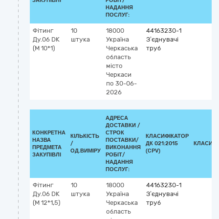
ЗАКУПІВЛІ
РОБІТ/
НАДАННЯ
ПОСЛУГ:
Фітинг
10
18000
44163230-1
Ду.06 DK
штука
Україна
З’єднувачі
(М 10*1)
Черкаська
труб
область
місто
Черкаси
по 30-06-
2026
АДРЕСА
ДОСТАВКИ /
КОНКРЕТНА
СТРОК
КІЛЬКІСТЬ
КЛАСИФІКАТОР
НАЗВА
ПОСТАВКИ/
/
ДК 021:2015
КЛАСИФІ
ПРЕДМЕТА
ВИКОНАННЯ
ОД.ВИМІРУ
(CPV)
ЗАКУПІВЛІ
РОБІТ/
НАДАННЯ
ПОСЛУГ:
Фітинг
10
18000
44163230-1
Ду.06 DK
штука
Україна
З’єднувачі
(М 12*1,5)
Черкаська
труб
область