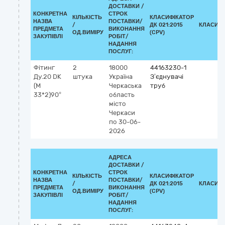
ДОСТАВКИ /
КОНКРЕТНА
СТРОК
КІЛЬКІСТЬ
КЛАСИФІКАТОР
НАЗВА
ПОСТАВКИ/
/
ДК 021:2015
КЛАСИФІ
ПРЕДМЕТА
ВИКОНАННЯ
ОД.ВИМІРУ
(CPV)
ЗАКУПІВЛІ
РОБІТ/
НАДАННЯ
ПОСЛУГ:
Фітинг
2
18000
44163230-1
Ду.20 DK
штука
Україна
З’єднувачі
(М
Черкаська
труб
33*2)90°
область
місто
Черкаси
по 30-06-
2026
АДРЕСА
ДОСТАВКИ /
КОНКРЕТНА
СТРОК
КІЛЬКІСТЬ
КЛАСИФІКАТОР
НАЗВА
ПОСТАВКИ/
/
ДК 021:2015
КЛАСИФІ
ПРЕДМЕТА
ВИКОНАННЯ
ОД.ВИМІРУ
(CPV)
ЗАКУПІВЛІ
РОБІТ/
НАДАННЯ
ПОСЛУГ: