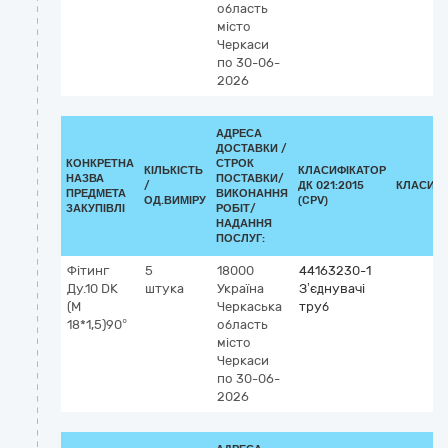
область
місто
Черкаси
по 30-06-
2026
АДРЕСА
ДОСТАВКИ /
КОНКРЕТНА
СТРОК
КІЛЬКІСТЬ
КЛАСИФІКАТОР
НАЗВА
ПОСТАВКИ/
/
ДК 021:2015
КЛАСИФІ
ПРЕДМЕТА
ВИКОНАННЯ
ОД.ВИМІРУ
(CPV)
ЗАКУПІВЛІ
РОБІТ/
НАДАННЯ
ПОСЛУГ:
Фітинг
5
18000
44163230-1
Ду.10 DK
штука
Україна
З’єднувачі
(М
Черкаська
труб
18*1,5)90°
область
місто
Черкаси
по 30-06-
2026