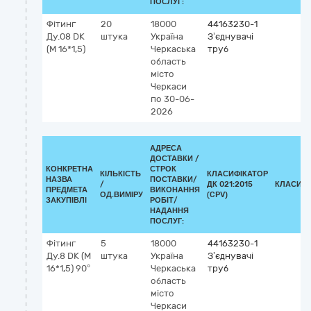
ПОСЛУГ:
Фітинг
20
18000
44163230-1
Ду.08 DK
штука
Україна
З’єднувачі
(М 16*1,5)
Черкаська
труб
область
місто
Черкаси
по 30-06-
2026
АДРЕСА
ДОСТАВКИ /
КОНКРЕТНА
СТРОК
КІЛЬКІСТЬ
КЛАСИФІКАТОР
НАЗВА
ПОСТАВКИ/
/
ДК 021:2015
КЛАСИФІ
ПРЕДМЕТА
ВИКОНАННЯ
ОД.ВИМІРУ
(CPV)
ЗАКУПІВЛІ
РОБІТ/
НАДАННЯ
ПОСЛУГ:
Фітинг
5
18000
44163230-1
Ду.8 DK (М
штука
Україна
З’єднувачі
16*1,5) 90°
Черкаська
труб
область
місто
Черкаси