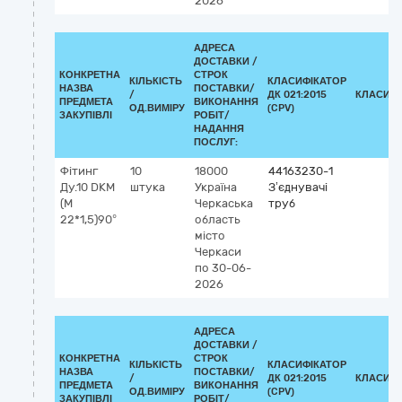
2026
АДРЕСА
ДОСТАВКИ /
КОНКРЕТНА
СТРОК
КІЛЬКІСТЬ
КЛАСИФІКАТОР
НАЗВА
ПОСТАВКИ/
/
ДК 021:2015
КЛАСИФІ
ПРЕДМЕТА
ВИКОНАННЯ
ОД.ВИМІРУ
(CPV)
ЗАКУПІВЛІ
РОБІТ/
НАДАННЯ
ПОСЛУГ:
Фітинг
10
18000
44163230-1
Ду.10 DKМ
штука
Україна
З’єднувачі
(М
Черкаська
труб
22*1,5)90°
область
місто
Черкаси
по 30-06-
2026
АДРЕСА
ДОСТАВКИ /
КОНКРЕТНА
СТРОК
КІЛЬКІСТЬ
КЛАСИФІКАТОР
НАЗВА
ПОСТАВКИ/
/
ДК 021:2015
КЛАСИФІ
ПРЕДМЕТА
ВИКОНАННЯ
ОД.ВИМІРУ
(CPV)
ЗАКУПІВЛІ
РОБІТ/