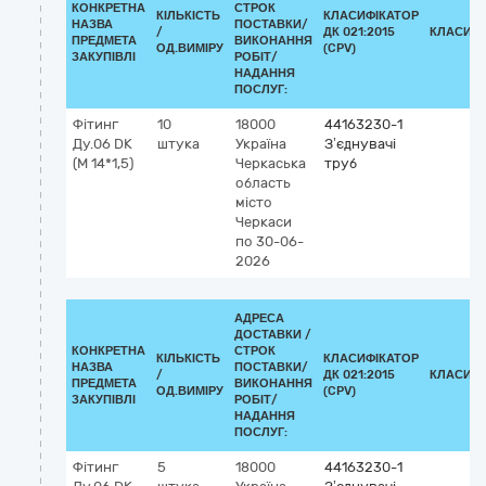
КОНКРЕТНА
СТРОК
КІЛЬКІСТЬ
КЛАСИФІКАТОР
НАЗВА
ПОСТАВКИ/
/
ДК 021:2015
КЛАСИФІ
ПРЕДМЕТА
ВИКОНАННЯ
ОД.ВИМІРУ
(CPV)
ЗАКУПІВЛІ
РОБІТ/
НАДАННЯ
ПОСЛУГ:
Фітинг
10
18000
44163230-1
Ду.06 DK
штука
Україна
З’єднувачі
(М 14*1,5)
Черкаська
труб
область
місто
Черкаси
по 30-06-
2026
АДРЕСА
ДОСТАВКИ /
КОНКРЕТНА
СТРОК
КІЛЬКІСТЬ
КЛАСИФІКАТОР
НАЗВА
ПОСТАВКИ/
/
ДК 021:2015
КЛАСИФІ
ПРЕДМЕТА
ВИКОНАННЯ
ОД.ВИМІРУ
(CPV)
ЗАКУПІВЛІ
РОБІТ/
НАДАННЯ
ПОСЛУГ:
Фітинг
5
18000
44163230-1