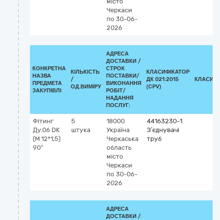
місто
Черкаси
по 30-06-
2026
АДРЕСА
ДОСТАВКИ /
КОНКРЕТНА
СТРОК
КІЛЬКІСТЬ
КЛАСИФІКАТОР
НАЗВА
ПОСТАВКИ/
/
ДК 021:2015
КЛАСИФІ
ПРЕДМЕТА
ВИКОНАННЯ
ОД.ВИМІРУ
(CPV)
ЗАКУПІВЛІ
РОБІТ/
НАДАННЯ
ПОСЛУГ:
Фітинг
5
18000
44163230-1
Ду.06 DK
штука
Україна
З’єднувачі
(М 12*1,5)
Черкаська
труб
90°
область
місто
Черкаси
по 30-06-
2026
АДРЕСА
ДОСТАВКИ /