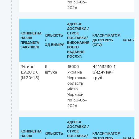
по 30-06-
2026
АДРЕСА
ДОСТАВКИ /
КОНКРЕТНА
СТРОК
КІЛЬКІСТЬ
КЛАСИФІКАТОР
НАЗВА
ПОСТАВКИ/
/
ДК 021:2015
КЛАСИФІ
ПРЕДМЕТА
ВИКОНАННЯ
ОД.ВИМІРУ
(CPV)
ЗАКУПІВЛІ
РОБІТ/
НАДАННЯ
ПОСЛУГ:
Фітинг
5
18000
44163230-1
Ду.20 DK
штука
Україна
З’єднувачі
(М 30*1,5)
Черкаська
труб
область
місто
Черкаси
по 30-06-
2026
АДРЕСА
ДОСТАВКИ /
КОНКРЕТНА
СТРОК
КІЛЬКІСТЬ
КЛАСИФІКАТОР
НАЗВА
ПОСТАВКИ/
/
ДК 021:2015
КЛАСИФІ