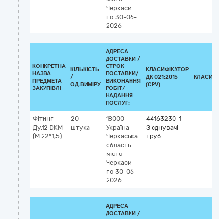
Черкаси
по 30-06-
2026
АДРЕСА
ДОСТАВКИ /
КОНКРЕТНА
СТРОК
КІЛЬКІСТЬ
КЛАСИФІКАТОР
НАЗВА
ПОСТАВКИ/
/
ДК 021:2015
КЛАСИФІ
ПРЕДМЕТА
ВИКОНАННЯ
ОД.ВИМІРУ
(CPV)
ЗАКУПІВЛІ
РОБІТ/
НАДАННЯ
ПОСЛУГ:
Фітинг
20
18000
44163230-1
Ду.12 DKМ
штука
Україна
З’єднувачі
(М 22*1,5)
Черкаська
труб
область
місто
Черкаси
по 30-06-
2026
АДРЕСА
ДОСТАВКИ /