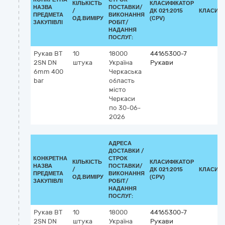
КІЛЬКІСТЬ
КЛАСИФІКАТОР
НАЗВА
ПОСТАВКИ/
/
ДК 021:2015
КЛАСИФІ
ПРЕДМЕТА
ВИКОНАННЯ
ОД.ВИМІРУ
(CPV)
ЗАКУПІВЛІ
РОБІТ/
НАДАННЯ
ПОСЛУГ:
Рукав ВТ
10
18000
44165300-7
2SN DN
штука
Україна
Рукави
6mm 400
Черкаська
bar
область
місто
Черкаси
по 30-06-
2026
АДРЕСА
ДОСТАВКИ /
КОНКРЕТНА
СТРОК
КІЛЬКІСТЬ
КЛАСИФІКАТОР
НАЗВА
ПОСТАВКИ/
/
ДК 021:2015
КЛАСИФІ
ПРЕДМЕТА
ВИКОНАННЯ
ОД.ВИМІРУ
(CPV)
ЗАКУПІВЛІ
РОБІТ/
НАДАННЯ
ПОСЛУГ:
Рукав ВТ
10
18000
44165300-7
2SN DN
штука
Україна
Рукави