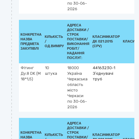
по 30-06-
2026
АДРЕСА
ДОСТАВКИ /
КОНКРЕТНА
СТРОК
КІЛЬКІСТЬ
КЛАСИФІКАТОР
НАЗВА
ПОСТАВКИ/
/
ДК 021:2015
КЛАСИФІ
ПРЕДМЕТА
ВИКОНАННЯ
ОД.ВИМІРУ
(CPV)
ЗАКУПІВЛІ
РОБІТ/
НАДАННЯ
ПОСЛУГ:
Фітинг
10
18000
44163230-1
Ду.8 DK (М
штука
Україна
З’єднувачі
18*1,5)
Черкаська
труб
область
місто
Черкаси
по 30-06-
2026
АДРЕСА
ДОСТАВКИ /
КОНКРЕТНА
СТРОК
КІЛЬКІСТЬ
КЛАСИФІКАТОР
НАЗВА
ПОСТАВКИ/