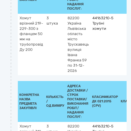
НАДАННЯ
ПОСЛУГ:
Хомут
3
82200
44163210-5
врізний 219-
штука
Україна
Трубні
229-300 з
Львівська
хомути
фланцем 50
область
мм на
місто
трубопровід
Трускавець
Ду 200
вулиця
Івана
Франка 59
по 31-12-
2026
АДРЕСА
ДОСТАВКИ /
КОНКРЕТНА
СТРОК
КІЛЬКІСТЬ
КЛАСИФІКАТОР
НАЗВА
ПОСТАВКИ/
/
ДК 021:2015
КЛАС
ПРЕДМЕТА
ВИКОНАННЯ
ОД.ВИМІРУ
(CPV)
ЗАКУПІВЛІ
РОБІТ/
НАДАННЯ
ПОСЛУГ:
Хомут
3
82200
44163210-5