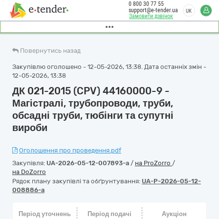
0 800 30 77 55
support@e-tender.ua
UK
Замовити дзвінок
Повернутись назад
Закупівлю оголошено - 12-05-2026, 13:38. Дата останніх змін -
12-05-2026, 13:38
ДК 021-2015 (CPV) 44160000-9 -
Магістралі, трубопроводи, труби,
обсадні труби, тюбінги та супутні
вироби
Оголошення про проведення.pdf
Закупівля:
UA-2026-05-12-007893-a
/
на ProZorro
/
на DoZorro
Рядок плану закупівлі та обґрунтування:
UA-P-2026-05-12-
008886-a
Період уточнень
Період подачі
Аукціон