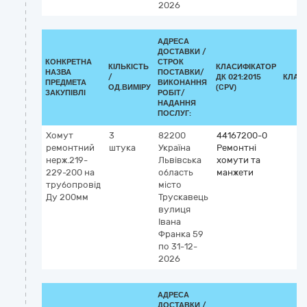
2026
АДРЕСА
ДОСТАВКИ /
КОНКРЕТНА
СТРОК
КІЛЬКІСТЬ
КЛАСИФІКАТОР
НАЗВА
ПОСТАВКИ/
/
ДК 021:2015
КЛАС
ПРЕДМЕТА
ВИКОНАННЯ
ОД.ВИМІРУ
(CPV)
ЗАКУПІВЛІ
РОБІТ/
НАДАННЯ
ПОСЛУГ:
Хомут
3
82200
44167200-0
ремонтний
штука
Україна
Ремонтні
нерж.219-
Львівська
хомути та
229-200 на
область
манжети
трубопровід
місто
Ду 200мм
Трускавець
вулиця
Івана
Франка 59
по 31-12-
2026
АДРЕСА
ДОСТАВКИ /