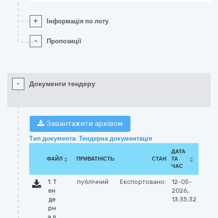
+
Інформація по лоту
-
Пропозиції
-
Документи тендеру
Завантажити архівом
Тип документа: Тендерна документація
ДАТА
ФАЙЛ
ПРИВАТНІСТЬ
СТАН
ТА
ЧАС
1. Т
публічний
Експортовано:
12-05-
ен
2026,
де
13:35:32
рн
а д