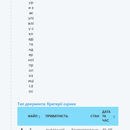
ур
и з
ак
упі
влі
у с
кл
аді
те
нд
ер
ної
пр
оп
оз
иці
ї.d
oc
Тип документа: Критерії оцінки
ДАТА
ФАЙЛ
ПРИВАТНІСТЬ
СТАН
ТА
ЧАС
3.
публічний
Експортовано:
12-05-