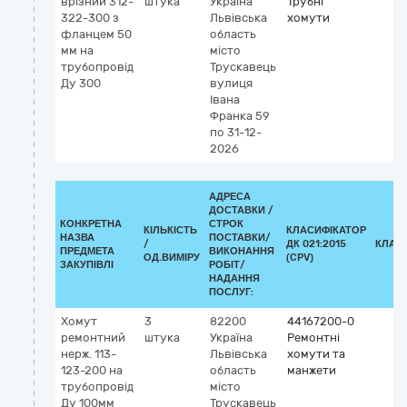
врізний 312-
штука
Україна
Трубні
322-300 з
Львівська
хомути
фланцем 50
область
мм на
місто
трубопровід
Трускавець
Ду 300
вулиця
Івана
Франка 59
по 31-12-
2026
АДРЕСА
ДОСТАВКИ /
КОНКРЕТНА
СТРОК
КІЛЬКІСТЬ
КЛАСИФІКАТОР
НАЗВА
ПОСТАВКИ/
/
ДК 021:2015
КЛАС
ПРЕДМЕТА
ВИКОНАННЯ
ОД.ВИМІРУ
(CPV)
ЗАКУПІВЛІ
РОБІТ/
НАДАННЯ
ПОСЛУГ:
Хомут
3
82200
44167200-0
ремонтний
штука
Україна
Ремонтні
нерж. 113-
Львівська
хомути та
123-200 на
область
манжети
трубопровід
місто
Ду 100мм
Трускавець