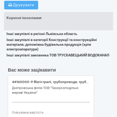
Друкувати
Корисні посилання
Інші закупівлі в регіоні Львівська область
Інші закупівлі в категорії Конструкції та конструкційні
матеріали; допоміжна будівельна продукція (крім
електроапаратури)
Інші закупівлі замовника ТОВ ТРУСКАВЕЦЬКИЙ ВОДОКАНАЛ
Вас може зацікавити
44160000-9 Магістралі, трубопроводи, труби, обсадні труби, тюбінги та супутні вироби (труби з поліетилену для подачі газоподібного палива зі стандартним розмірним співвідношенням SDR 11 та SDR 17.6 з коефіцієнтом запасу міцності не менше 2,0)
Дніпровська філія ТОВ "Газорозподільні
мережі України"
Очікувана вартість