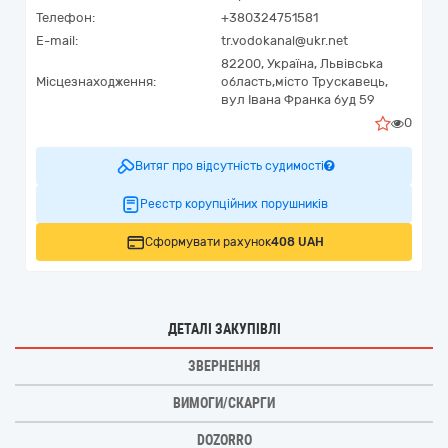
Телефон:
+380324751581
E-mail:
tr.vodokanal@ukr.net
82200,
Україна
,
Львівська
Місцезнаходження:
область,
місто Трускавець,
вул Івана Франка буд 59
0
Витяг про відсутність судимості
Реєстр корупційних порушників
Сформувати рахунок
408 UAH
ДЕТАЛІ ЗАКУПІВЛІ
ЗВЕРНЕННЯ
ВИМОГИ/СКАРГИ
DOZORRO