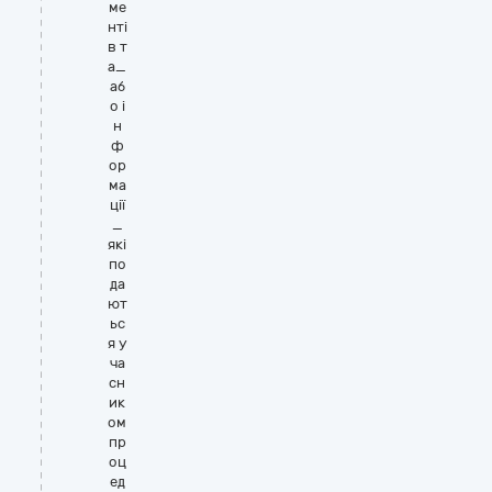
ме
нті
в т
а_
аб
о і
н
ф
ор
ма
ції
_
які
по
да
ют
ьс
я у
ча
сн
ик
ом
пр
оц
ед