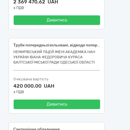
2 369 470,62 UAH
з ПДВ
Дивитись
Труби попередньоізольовані, відводи попередньоізольовані, комплекти ізоляції стиків.
НЕМИРІВСЬКИЙ ЛІЦЕЙ ІМЕНІ АКАДЕМІКА НАН
УКРАЇНИ ІВАНА ФЕДОРОВИЧА КУРАСА
БАЛТСЬКОЇ МІСЬКОЇ РАДИ ОДЕСЬКОЇ ОБЛАСТІ
Очікувана вартість
420 000,00 UAH
з ПДВ
Дивитись
Сантехнічне обладнання