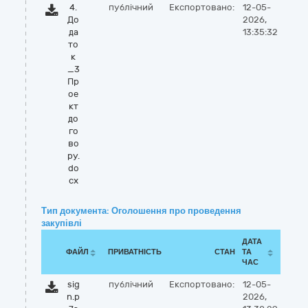
4.
публічний
Експортовано:
12-05-
До
2026,
да
13:35:32
то
к
_3
Пр
ое
кт
до
го
во
ру.
do
cx
Тип документа: Оголошення про проведення
закупівлі
ДАТА
ФАЙЛ
ПРИВАТНІСТЬ
СТАН
ТА
ЧАС
sig
публічний
Експортовано:
12-05-
n.p
2026,