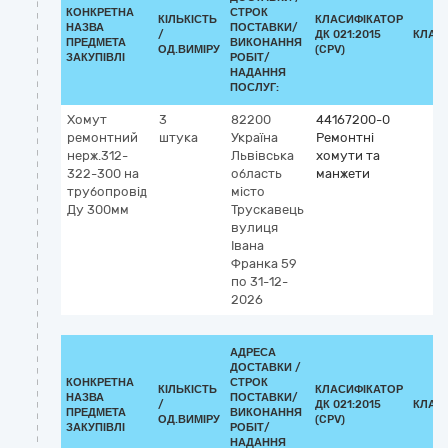
КОНКРЕТНА
СТРОК
КІЛЬКІСТЬ
КЛАСИФІКАТОР
НАЗВА
ПОСТАВКИ/
/
ДК 021:2015
КЛАС
ПРЕДМЕТА
ВИКОНАННЯ
ОД.ВИМІРУ
(CPV)
ЗАКУПІВЛІ
РОБІТ/
НАДАННЯ
ПОСЛУГ:
Хомут
3
82200
44167200-0
ремонтний
штука
Україна
Ремонтні
нерж.312-
Львівська
хомути та
322-300 на
область
манжети
трубопровід
місто
Ду 300мм
Трускавець
вулиця
Івана
Франка 59
по 31-12-
2026
АДРЕСА
ДОСТАВКИ /
КОНКРЕТНА
СТРОК
КІЛЬКІСТЬ
КЛАСИФІКАТОР
НАЗВА
ПОСТАВКИ/
/
ДК 021:2015
КЛАС
ПРЕДМЕТА
ВИКОНАННЯ
ОД.ВИМІРУ
(CPV)
ЗАКУПІВЛІ
РОБІТ/
НАДАННЯ