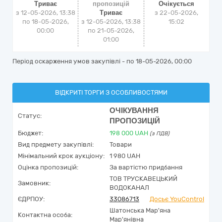
Триває
пропозицій
Очікується
з 12-05-2026, 13:38
Триває
з
22-05-2026,
по 18-05-2026,
з 12-05-2026, 13:38
15:02
00:00
по 21-05-2026,
01:00
Період оскарження умов закупівлі - по
18-05-2026, 00:00
ВІДКРИТІ ТОРГИ З ОСОБЛИВОСТЯМИ
ОЧІКУВАННЯ
Статус:
ПРОПОЗИЦІЙ
Бюджет:
198 000
UAH
(з ПДВ)
Вид предмету закупівлі:
Товари
Мінімальний крок аукціону:
1 980 UAH
Оцінка пропозицій:
За вартістю придбання
ТОВ ТРУСКАВЕЦЬКИЙ
Замовник:
ВОДОКАНАЛ
ЄДРПОУ:
33086713
Досьє YouControl
Шатонська Мар'яна
Контактна особа:
Мар'янівна