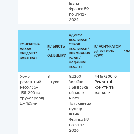
Івана
Франка 59
по 31-12-
2026
АДРЕСА
ДОСТАВКИ /
КОНКРЕТНА
СТРОК
КІЛЬКІСТЬ
КЛАСИФІКАТОР
НАЗВА
ПОСТАВКИ/
/
ДК 021:2015
КЛАС
ПРЕДМЕТА
ВИКОНАННЯ
ОД.ВИМІРУ
(CPV)
ЗАКУПІВЛІ
РОБІТ/
НАДАННЯ
ПОСЛУГ:
Хомут
3
82200
44167200-0
ремонтний
штука
Україна
Ремонтні
нерж.135-
Львівська
хомути та
135-200 на
область
манжети
трубопровід
місто
Ду 125мм
Трускавець
вулиця
Івана
Франка 59
по 31-12-
2026