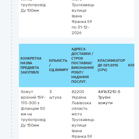
трубопровід
Трускавець
Ду 100мм
вулиця
Івана
Франка 59
по 31-12-
2026
АДРЕСА
ДОСТАВКИ /
КОНКРЕТНА
СТРОК
КІЛЬКІСТЬ
КЛАСИФІКАТОР
НАЗВА
ПОСТАВКИ/
/
ДК 021:2015
КЛАС
ПРЕДМЕТА
ВИКОНАННЯ
ОД.ВИМІРУ
(CPV)
ЗАКУПІВЛІ
РОБІТ/
НАДАННЯ
ПОСЛУГ:
Хомут
3
82200
44163210-5
врізний 159-
штука
Україна
Трубні
170-300 з
Львівська
хомути
фланцем 50
область
мм на
місто
трубопровід
Трускавець
Ду 150мм
вулиця
Івана
Франка 59