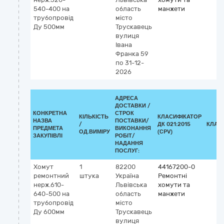
540-400 на
область
манжети
трубопровід
місто
Ду 500мм
Трускавець
вулиця
Івана
Франка 59
по 31-12-
2026
АДРЕСА
ДОСТАВКИ /
КОНКРЕТНА
СТРОК
КІЛЬКІСТЬ
КЛАСИФІКАТОР
НАЗВА
ПОСТАВКИ/
/
ДК 021:2015
КЛАС
ПРЕДМЕТА
ВИКОНАННЯ
ОД.ВИМІРУ
(CPV)
ЗАКУПІВЛІ
РОБІТ/
НАДАННЯ
ПОСЛУГ:
Хомут
1
82200
44167200-0
ремонтний
штука
Україна
Ремонтні
нерж.610-
Львівська
хомути та
640-500 на
область
манжети
трубопровід
місто
Ду 600мм
Трускавець
вулиця