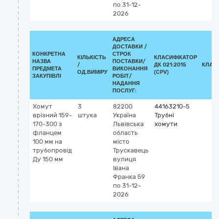
по 31-12-
2026
АДРЕСА
ДОСТАВКИ /
КОНКРЕТНА
СТРОК
КІЛЬКІСТЬ
КЛАСИФІКАТОР
НАЗВА
ПОСТАВКИ/
/
ДК 021:2015
КЛАС
ПРЕДМЕТА
ВИКОНАННЯ
ОД.ВИМІРУ
(CPV)
ЗАКУПІВЛІ
РОБІТ/
НАДАННЯ
ПОСЛУГ:
Хомут
3
82200
44163210-5
врізний 159-
штука
Україна
Трубні
170-300 з
Львівська
хомути
фланцем
область
100 мм на
місто
трубопровід
Трускавець
Ду 150 мм
вулиця
Івана
Франка 59
по 31-12-
2026