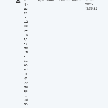
До
2026,
да
13:35:32
то
к
_2
Пе
ре
лік
до
ку
ме
нті
в т
а_
аб
о і
н
ф
ор
ма
ції
_
які
по