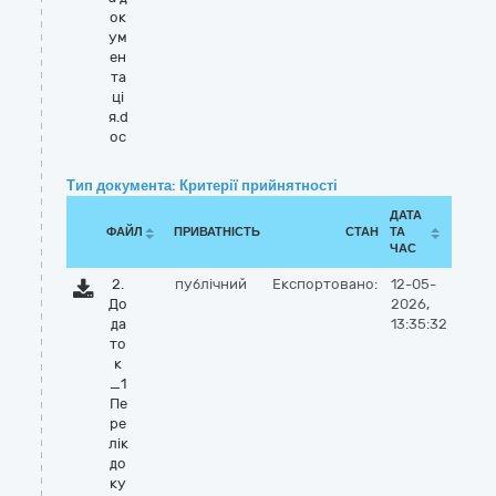
ок
ум
ен
та
цi
я.d
oc
Тип документа: Критерії прийнятності
ДАТА
ФАЙЛ
ПРИВАТНІСТЬ
СТАН
ТА
ЧАС
2.
публічний
Експортовано:
12-05-
До
2026,
да
13:35:32
то
к
_1
Пе
ре
лік
до
ку