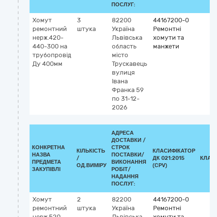
ПОСЛУГ:
Хомут
3
82200
44167200-0
ремонтний
штука
Україна
Ремонтні
нерж.420-
Львівська
хомути та
440-300 на
область
манжети
трубопровід
місто
Ду 400мм
Трускавець
вулиця
Івана
Франка 59
по 31-12-
2026
АДРЕСА
ДОСТАВКИ /
КОНКРЕТНА
СТРОК
КІЛЬКІСТЬ
КЛАСИФІКАТОР
НАЗВА
ПОСТАВКИ/
/
ДК 021:2015
КЛАС
ПРЕДМЕТА
ВИКОНАННЯ
ОД.ВИМІРУ
(CPV)
ЗАКУПІВЛІ
РОБІТ/
НАДАННЯ
ПОСЛУГ:
Хомут
2
82200
44167200-0
ремонтний
штука
Україна
Ремонтні
нерж.520-
Львівська
хомути та