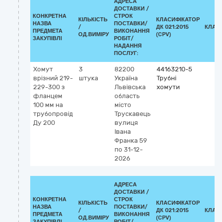
АДРЕСА
ДОСТАВКИ /
КОНКРЕТНА
СТРОК
КІЛЬКІСТЬ
КЛАСИФІКАТОР
НАЗВА
ПОСТАВКИ/
/
ДК 021:2015
КЛАС
ПРЕДМЕТА
ВИКОНАННЯ
ОД.ВИМІРУ
(CPV)
ЗАКУПІВЛІ
РОБІТ/
НАДАННЯ
ПОСЛУГ:
Хомут
3
82200
44163210-5
врізний 219-
штука
Україна
Трубні
229-300 з
Львівська
хомути
фланцем
область
100 мм на
місто
трубопровід
Трускавець
Ду 200
вулиця
Івана
Франка 59
по 31-12-
2026
АДРЕСА
ДОСТАВКИ /
КОНКРЕТНА
СТРОК
КІЛЬКІСТЬ
КЛАСИФІКАТОР
НАЗВА
ПОСТАВКИ/
/
ДК 021:2015
КЛАС
ПРЕДМЕТА
ВИКОНАННЯ
ОД.ВИМІРУ
(CPV)
ЗАКУПІВЛІ
РОБІТ/