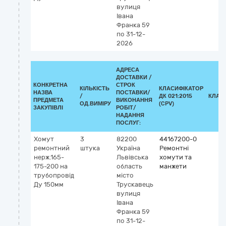
вулиця
Івана
Франка 59
по 31-12-
2026
АДРЕСА
ДОСТАВКИ /
КОНКРЕТНА
СТРОК
КІЛЬКІСТЬ
КЛАСИФІКАТОР
НАЗВА
ПОСТАВКИ/
/
ДК 021:2015
КЛАС
ПРЕДМЕТА
ВИКОНАННЯ
ОД.ВИМІРУ
(CPV)
ЗАКУПІВЛІ
РОБІТ/
НАДАННЯ
ПОСЛУГ:
Хомут
3
82200
44167200-0
ремонтний
штука
Україна
Ремонтні
нерж.165-
Львівська
хомути та
175-200 на
область
манжети
трубопровід
місто
Ду 150мм
Трускавець
вулиця
Івана
Франка 59
по 31-12-