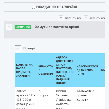
ДЕРЖАУДИТСЛУЖБА УКРАЇНИ
+
-
відкрити всі
закрити всі
-
Хомути ремонтні та врізні
Активний
-
Позиції
АДРЕСА
ДОСТАВКИ /
КОНКРЕТНА
СТРОК
КІЛЬКІСТЬ
КЛАСИФІКАТОР
НАЗВА
ПОСТАВКИ/
/
ДК 021:2015
КЛАС
ПРЕДМЕТА
ВИКОНАННЯ
ОД.ВИМІРУ
(CPV)
ЗАКУПІВЛІ
РОБІТ/
НАДАННЯ
ПОСЛУГ:
Хомут
3
82200
44163210-5
врізний 113-
штука
Україна
Трубні
123-200 з
Львівська
хомути
фланцем 50
область
мм на
місто