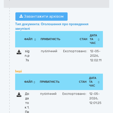
Завантажити архівом
Тип документа: Оголошення про проведення
закупівлі
ДАТА
ФАЙЛ
ПРИВАТНІСТЬ
СТАН
ТА
ЧАС
sig
публічний
Експортовано:
12-05-
n.p
2026,
7s
12:02:11
Інші
ДАТА
ФАЙЛ
ПРИВАТНІСТЬ
СТАН
ТА
ЧАС
До
публічний
Експортовано:
12-05-
да
2026,
то
12:01:25
к 1.
Пе