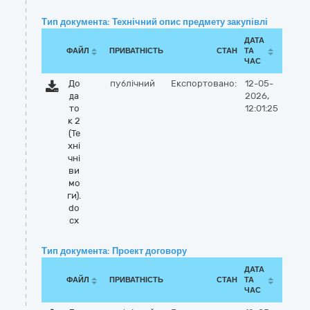
Тип документа: Технічний опис предмету закупівлі
ДАТА
ФАЙЛ
ПРИВАТНІСТЬ
СТАН
ТА
ЧАС
До
публічний
Експортовано:
12-05-
да
2026,
то
12:01:25
к 2
(Те
хні
чні
ви
мо
ги).
do
cx
Тип документа: Проект договору
ДАТА
ФАЙЛ
ПРИВАТНІСТЬ
СТАН
ТА
ЧАС