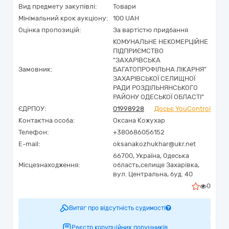
Вид предмету закупівлі:
Товари
Мінімальний крок аукціону:
100 UAH
Оцінка пропозицій:
За вартістю придбання
КОМУНАЛЬНЕ НЕКОМЕРЦІЙНЕ
ПІДПРИЄМСТВО
"ЗАХАРІВСЬКА
Замовник:
БАГАТОПРОФІЛЬНА ЛІКАРНЯ"
ЗАХАРІВСЬКОЇ СЕЛИЩНОЇ
РАДИ РОЗДІЛЬНЯНСЬКОГО
РАЙОНУ ОДЕСЬКОЇ ОБЛАСТІ"
ЄДРПОУ:
01998928
Досьє YouControl
Контактна особа:
Оксана Кожухар
Телефон:
+380686056152
E-mail:
oksanakozhukhar@ukr.net
66700,
Україна
,
Одеська
Місцезнаходження:
область,
селище Захарівка,
вул. Центральна, буд. 40
0
Витяг про відсутність судимості
Реєстр корупційних порушників