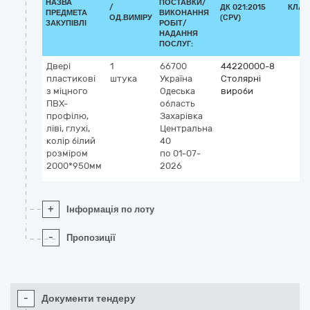
НАЗВА
ПОСТАВКИ/
/
ДК 021:2015
КЛАС
ПРЕДМЕТА
ВИКОНАННЯ
ОД.ВИМІРУ
(CPV)
ЗАКУПІВЛІ
РОБІТ/
НАДАННЯ
ПОСЛУГ:
Двері
1
66700
44220000-8
пластикові
штука
Україна
Столярні
з міцного
Одеська
вироби
ПВХ-
область
профілю,
Захарівка
ліві, глухі,
Центральна
колір білий
40
розміром
по 01-07-
2000*950мм
2026
+
Інформація по лоту
-
Пропозиції
-
Документи тендеру