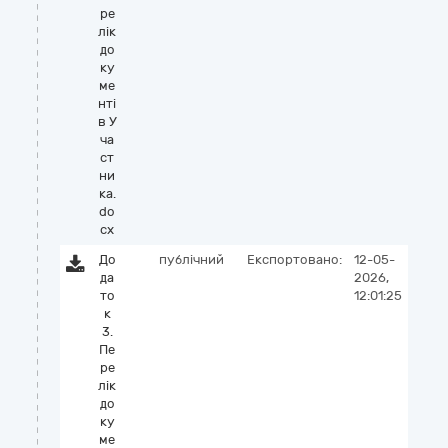
ре
лік
до
ку
ме
нті
в У
ча
ст
ни
ка.
do
cx
До
публічний
Експортовано:
12-05-
да
2026,
то
12:01:25
к
3.
Пе
ре
лік
до
ку
ме