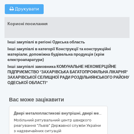
Друкувати
Корисні посилання
Інші закупівлі в регіоні Одеська область
Інші закупівлі в категорії Конструкції та конструкційні
матеріали; допоміжна будівельна продукція (крім
електроапаратури)
Інші закупівлі замовника КОМУНАЛЬНЕ НЕКОМЕРЦІЙНЕ
ПІДПРИЄМСТВО "ЗАХАРІВСЬКА БАГАТОПРОФІЛЬНА ЛІКАРНЯ"
ЗАХАРІВСЬКОЇ СЕЛИЩНОЇ РАДИ РОЗДІЛЬНЯНСЬКОГО РАЙОНУ
ОДЕСЬКОЇ ОБЛАСТІ"
Вас може зацікавити
Двері металопластикові внутрішні, двері металопластикові зовнішні, двері вхідні металопластикові з HPL панелями, підвіконня
Мобільний рятувальний центр швидкого
реагування "Львів" Державної служби України
з надзвичайних ситуацій