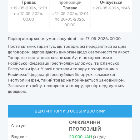
Триває
пропозицій
Очікується
з 12-05-2026, 12:01
Триває
з
20-05-2026, 11:43
по 17-05-2026,
з 12-05-2026, 12:01
00:00
по 20-05-2026,
00:00
Період оскарження умов закупівлі - по
17-05-2026, 00:00
Постачальник гарантує, що товари, які передаються за цим
договором, відповідають вимогам щодо безпечності та якості.
Товар, що поставляється не має бути походженням з
Російської федерації і республіки Білорусь, та Ісламської
Республіки Іран. У разі поставки товару походженням з
Російської федерації і республіки Білорусь, Ісламської
Республіки Іран, такий товар не приймається Замовником.
Зазначати країну-походження товару, що підтверджується
довідкою.
ВІДКРИТІ ТОРГИ З ОСОБЛИВОСТЯМИ
ОЧІКУВАННЯ
Статус:
ПРОПОЗИЦІЙ
Бюджет:
20 000
UAH
(з ПДВ)