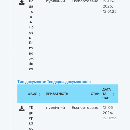
До
публічний
Експортовано:
12-05-
да
2026,
то
12:01:25
к
4.
Пр
ое
кт
До
го
во
ру.
do
cx
Тип документа: Тендерна документація
ДАТА
ФАЙЛ
ПРИВАТНІСТЬ
СТАН
ТА
ЧАС
ТД
публічний
Експортовано:
12-05-
дв
2026,
ер
12:01:25
і.d
oc