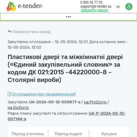
0 800 30 77 55
support@e-tender.ua
UK
Замовити дзвінок
Повернутись назад
Закупівлю оголошено - 12-05-2026, 12:01. Дата останніх змін -
12-05-2026, 12:02
Пластикові двері та міжкімнатні двері
(«Єдиний закупівельний словник» за
кодом ДК 021:2015 -44220000-8 –
Столярні вироби)
Оголошення про проведення.pdf
Закупівля:
UA-2026-05-12-005877-a
/
на ProZorro
/
на DoZorro
Рядок плану закупівлі та обґрунтування:
UA-P-2026-05-12-
007144-a
Період уточнень
Період подачі
Аукціон