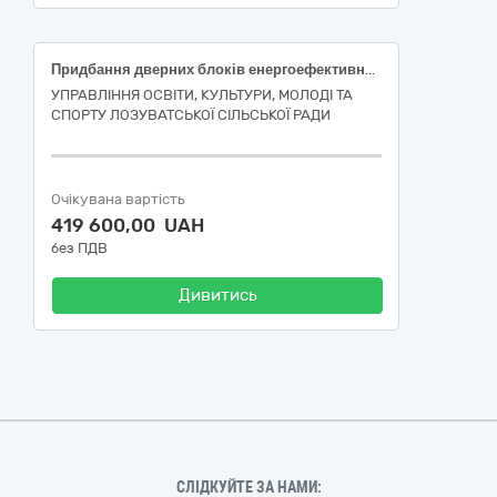
Придбання дверних блоків енергоефективних із поліпшеними теплозберігаючими характеристиками для будівлі Лозуватського комбінованого закладу дошкільної освіти «Берізка» Лозуватської сільської ради, що здійснюється під час реалізації проєкту щодо надання грошової допомоги Дитячим фондом Організації Об’єднаних Націй (кошти ЮНІСЕФ)
УПРАВЛІННЯ ОСВІТИ, КУЛЬТУРИ, МОЛОДІ ТА
СПОРТУ ЛОЗУВАТСЬКОЇ СІЛЬСЬКОЇ РАДИ
Очікувана вартість
419 600,00 UAH
без ПДВ
Дивитись
СЛІДКУЙТЕ ЗА НАМИ: