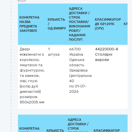
АДРЕСА
ДОСТАВКИ /
КОНКРЕТНА
СТРОК
КІЛЬКІСТЬ
КЛАСИФІКАТОР
НАЗВА
ПОСТАВКИ/
/
ДК 021:2015
КЛА
ПРЕДМЕТА
ВИКОНАННЯ
ОД.ВИМІРУ
(CPV)
ЗАКУПІВЛІ
РОБІТ/
НАДАННЯ
ПОСЛУГ:
Двері
1
66700
44220000-8
міжкімнатні з
штука
Україна
Столярні
коробкою,
Одеська
вироби
лиштвою та
область
фурнітурою,
Захарівка
та замком,
Центральна
ліві, глухі
40
(колір дуб
по 01-07-
димчастий)
2026
розміром
850х2005 мм
АДРЕСА
ДОСТАВКИ /
КОНКРЕТНА
СТРОК
КІЛЬКІСТЬ
КЛАСИФІКАТОР