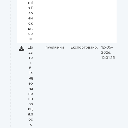
нті
в П
ер
ем
ож
ця.
do
cx
До
публічний
Експортовано:
12-05-
да
2026,
то
12:01:25
к
5.
Те
нд
ер
на
пр
оп
оз
иці
я.d
oc
x