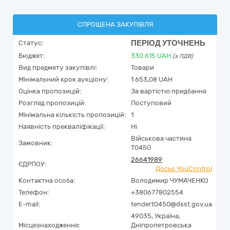
СПРОЩЕНА ЗАКУПІВЛЯ
ПЕРІОД УТОЧНЕНЬ
Статус:
Бюджет:
330 615
UAH
(з ПДВ)
Вид предмету закупівлі:
Товари
Мінімальний крок аукціону:
1 653,08 UAH
Оцінка пропозицій:
За вартістю придбання
Розгляд пропозицій:
Поступовий
Мінімальна кількість пропозицій:
1
Наявність прекваліфікації:
Ні
Військова частина
Замовник:
Т0450
26641989
ЄДРПОУ:
Досьє YouControl
Контактна особа:
Володимир ЧУМАЧЕНКО
Телефон:
+380677802554
E-mail:
tendert0450@dsst.gov.ua
49035,
Україна
,
Місцезнаходження:
Дніпропетровська