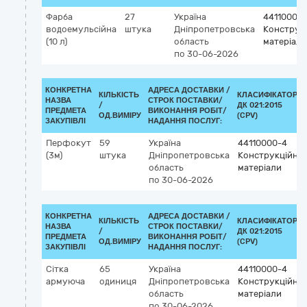
Фарба
27
Україна
44110000
водоемульсійна
штука
Дніпропетровська
Конструкц
(10 л)
область
матеріали
по 30-06-2026
КОНКРЕТНА
АДРЕСА ДОСТАВКИ /
КІЛЬКІСТЬ
КЛАСИФІКАТОР
НАЗВА
СТРОК ПОСТАВКИ/
/
ДК 021:2015
ПРЕДМЕТА
ВИКОНАННЯ РОБІТ/
ОД.ВИМІРУ
(CPV)
ЗАКУПІВЛІ
НАДАННЯ ПОСЛУГ:
Перфокут
59
Україна
44110000-4
(3м)
штука
Дніпропетровська
Конструкційні
область
матеріали
по 30-06-2026
КОНКРЕТНА
АДРЕСА ДОСТАВКИ /
КІЛЬКІСТЬ
КЛАСИФІКАТОР
НАЗВА
СТРОК ПОСТАВКИ/
/
ДК 021:2015
ПРЕДМЕТА
ВИКОНАННЯ РОБІТ/
ОД.ВИМІРУ
(CPV)
ЗАКУПІВЛІ
НАДАННЯ ПОСЛУГ:
Сітка
65
Україна
44110000-4
армуюча
одиниця
Дніпропетровська
Конструкційні
область
матеріали
по 30-06-2026