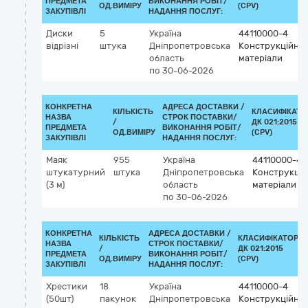
ПРЕДМЕТА
ВИКОНАННЯ РОБІТ/
ОД.ВИМІРУ
(CPV)
ЗАКУПІВЛІ
НАДАННЯ ПОСЛУГ:
Диски
5
Україна
44110000-4
відрізні
штука
Дніпропетровська
Конструкційні
область
матеріали
по 30-06-2026
КОНКРЕТНА
АДРЕСА ДОСТАВКИ /
КІЛЬКІСТЬ
КЛАСИФІКАТО
НАЗВА
СТРОК ПОСТАВКИ/
/
ДК 021:2015
ПРЕДМЕТА
ВИКОНАННЯ РОБІТ/
ОД.ВИМІРУ
(CPV)
ЗАКУПІВЛІ
НАДАННЯ ПОСЛУГ:
Маяк
955
Україна
44110000-4
штукатурний
штука
Дніпропетровська
Конструкцій
(3 м)
область
матеріали
по 30-06-2026
КОНКРЕТНА
АДРЕСА ДОСТАВКИ /
КІЛЬКІСТЬ
КЛАСИФІКАТОР
НАЗВА
СТРОК ПОСТАВКИ/
/
ДК 021:2015
ПРЕДМЕТА
ВИКОНАННЯ РОБІТ/
ОД.ВИМІРУ
(CPV)
ЗАКУПІВЛІ
НАДАННЯ ПОСЛУГ:
Хрестики
18
Україна
44110000-4
(50шт)
пакунок
Дніпропетровська
Конструкційні