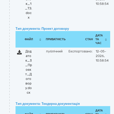
к_1
10:58:54
_ТЗ.
doc
x
Тип документа: Проект договору
ДАТА
ФАЙЛ
ПРИВАТНІСТЬ
СТАН
ТА
ЧАС
Дод
публічний
Експортовано:
12-05-
ато
2026,
к_3
10:58:54
_Пр
оєк
т_Д
ого
вор
у.do
cx
Тип документа: Тендерна документація
ДАТА