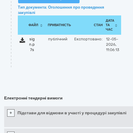
Тип документа: Оголошення про проведення
закупівлі
ДАТА
ФАЙЛ
ПРИВАТНІСТЬ
СТАН
ТА
ЧАС
sig
публічний
Експортовано:
12-05-
n.p
2026,
7s
11:06:13
Електронні тендерні вимоги
+
Підстави для відмови в участі у процедурі закупівлі