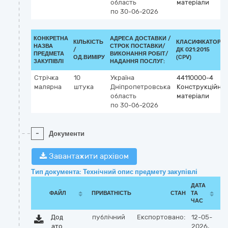
область
матеріали
по 30-06-2026
КОНКРЕТНА
АДРЕСА ДОСТАВКИ /
КІЛЬКІСТЬ
КЛАСИФІКАТОР
НАЗВА
СТРОК ПОСТАВКИ/
/
ДК 021:2015
ПРЕДМЕТА
ВИКОНАННЯ РОБІТ/
ОД.ВИМІРУ
(CPV)
ЗАКУПІВЛІ
НАДАННЯ ПОСЛУГ:
Стрічка
10
Україна
44110000-4
малярна
штука
Дніпропетровська
Конструкційні
область
матеріали
по 30-06-2026
-
Документи
Завантажити архівом
Тип документа: Технічний опис предмету закупівлі
ДАТА
ФАЙЛ
ПРИВАТНІСТЬ
СТАН
ТА
ЧАС
Дод
публічний
Експортовано:
12-05-
ато
2026,