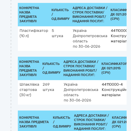
КОНКРЕТНА
АДРЕСА ДОСТАВКИ /
КІЛЬКІСТЬ
КЛАСИФІКА
НАЗВА
СТРОК ПОСТАВКИ/
/
ДК 021:2015
ПРЕДМЕТА
ВИКОНАННЯ РОБІТ/
ОД.ВИМІРУ
(CPV)
ЗАКУПІВЛІ
НАДАННЯ ПОСЛУГ:
Пластифікатор
5
Україна
44110000-
(10 л)
штука
Дніпропетровська
Конструкц
область
матеріали
по 30-06-2026
КОНКРЕТНА
АДРЕСА ДОСТАВКИ /
КІЛЬКІСТЬ
КЛАСИФІКАТОР
НАЗВА
СТРОК ПОСТАВКИ/
/
ДК 021:2015
ПРЕДМЕТА
ВИКОНАННЯ РОБІТ/
ОД.ВИМІРУ
(CPV)
ЗАКУПІВЛІ
НАДАННЯ ПОСЛУГ:
Шпаклівка
269
Україна
44110000-4
стартова
штука
Дніпропетровська
Конструкційні
(30 кг)
область
матеріали
по 30-06-2026
АДРЕСА ДОСТАВКИ /
КОНКРЕТНА
КІЛЬКІСТЬ
КЛАСИФІК
СТРОК ПОСТАВКИ/
НАЗВА ПРЕДМЕТА
/
ДК 021:201
ВИКОНАННЯ РОБІТ/
ЗАКУПІВЛІ
ОД.ВИМІРУ
(CPV)
НАДАННЯ ПОСЛУГ: