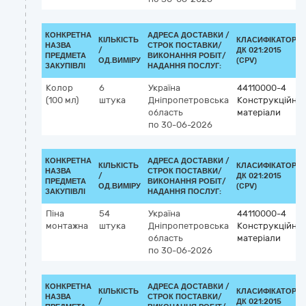
КОНКРЕТНА
АДРЕСА ДОСТАВКИ /
КІЛЬКІСТЬ
КЛАСИФІКАТОР
НАЗВА
СТРОК ПОСТАВКИ/
/
ДК 021:2015
ПРЕДМЕТА
ВИКОНАННЯ РОБІТ/
ОД.ВИМІРУ
(CPV)
ЗАКУПІВЛІ
НАДАННЯ ПОСЛУГ:
Колор
6
Україна
44110000-4
(100 мл)
штука
Дніпропетровська
Конструкційні
область
матеріали
по 30-06-2026
КОНКРЕТНА
АДРЕСА ДОСТАВКИ /
КІЛЬКІСТЬ
КЛАСИФІКАТОР
НАЗВА
СТРОК ПОСТАВКИ/
/
ДК 021:2015
ПРЕДМЕТА
ВИКОНАННЯ РОБІТ/
ОД.ВИМІРУ
(CPV)
ЗАКУПІВЛІ
НАДАННЯ ПОСЛУГ:
Піна
54
Україна
44110000-4
монтажна
штука
Дніпропетровська
Конструкційні
область
матеріали
по 30-06-2026
КОНКРЕТНА
АДРЕСА ДОСТАВКИ /
КІЛЬКІСТЬ
КЛАСИФІКАТОР
НАЗВА
СТРОК ПОСТАВКИ/
/
ДК 021:2015