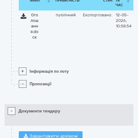
ФАЙЛ
ПРИВАТНІСТЬ
СТАН
ТА
ЧАС
Ого
публічний
Експортовано:
12-05-
лош
2026,
анн
10:58:54
я.do
cx
+
Інформація по лоту
-
Пропозиції
-
Документи тендеру
Завантажити архівом