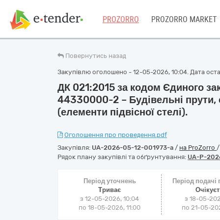
PROZORRO
PROZORRO MARKET
Повернутись назад
Закупівлю оголошено - 12-05-2026, 10:04. Дата остан
ДК 021:2015 за кодом Єдиного за
44330000-2 – Будівельні прути, 
(елементи підвісної стелі).
Оголошення про проведення.pdf
Закупівля:
UA-2026-05-12-001973-a
/
на ProZorro
Рядок плану закупівлі та обґрунтування:
UA-P-202
Період уточнень
Період подачі
Триває
Очікує
з 12-05-2026, 10:04
з 18-05-202
по 18-05-2026, 11:00
по 21-05-202