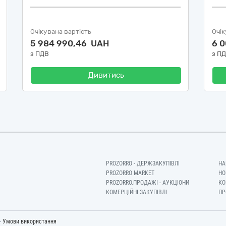
Очікувана вартість
Очік
5 984 990,46 UAH
6 
з ПДВ
з П
Дивитись
PROZORRO - ДЕРЖЗАКУПІВЛІ
НА
PROZORRO MARKET
НО
PROZORRO.ПРОДАЖІ - АУКЦІОНИ
КО
КОМЕРЦІЙНІ ЗАКУПІВЛІ
ПР
-
Умови використання