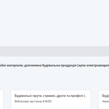
укційні матеріали; допоміжна будівельна продукція (крім електроапара
Будівельні прути, стрижні, дроти та профілі (2 позиції)
Війскова частина А1435
Хме