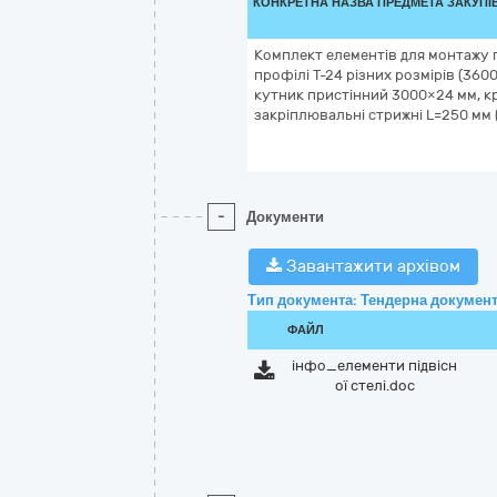
КОНКРЕТНА НАЗВА ПРЕДМЕТА ЗАКУПІ
Комплект елементів для монтажу пі
профілі Т-24 різних розмірів (360
кутник пристінний 3000×24 мм, кр
закріплювальні стрижні L=250 мм (
-
Документи
Завантажити архівом
Тип документа: Тендерна документ
ФАЙЛ
інфо_елементи підвісн
ої стелі.doc