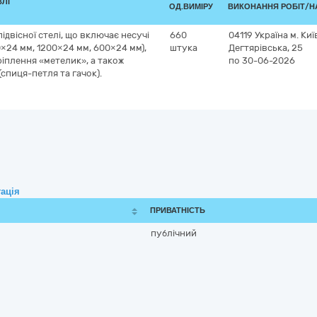
ВЛІ
ОД.ВИМІРУ
ВИКОНАННЯ РОБІТ/Н
двісної стелі, що включає несучі
660
04119
Україна
м. Киї
0×24 мм, 1200×24 мм, 600×24 мм),
штука
Дегтярівська, 25
іплення «метелик», а також
по 30-06-2026
спиця-петля та гачок).
ація
ПРИВАТНІСТЬ
публічний