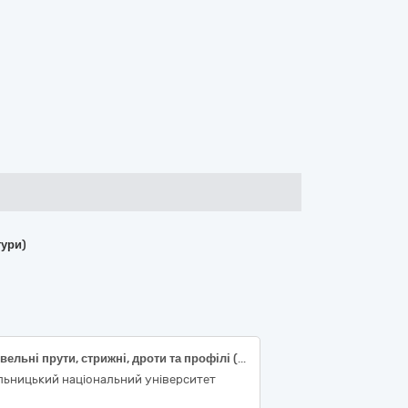
тури)
Будівельні прути, стрижні, дроти та профілі (алюмінієвий кутник)
льницький національний університет