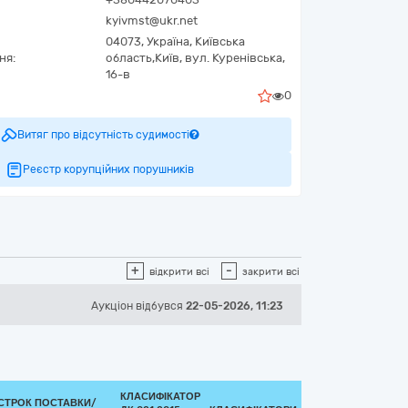
kyivmst@ukr.net
04073,
Україна
,
Київська
ня:
область,
Київ,
вул. Куренівська,
16-в
0
Витяг про відсутність судимості
Реєстр корупційних порушників
+
-
відкрити всі
закрити всі
Аукціон відбувся
22-05-2026, 11:23
КЛАСИФІКАТОР
СТРОК ПОСТАВКИ/