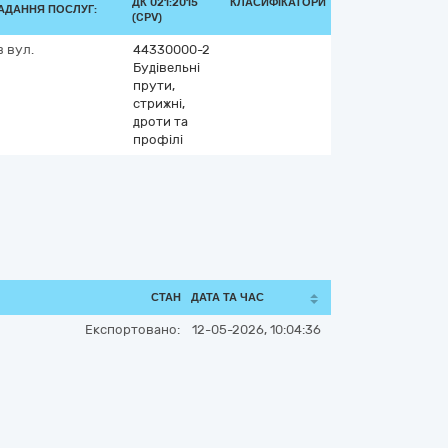
ДК 021:2015
КЛАСИФІКАТОРИ
АДАННЯ ПОСЛУГ:
(CPV)
в
вул.
44330000-2
Будівельні
прути,
стрижні,
дроти та
профілі
СТАН
ДАТА ТА ЧАС
Експортовано:
12-05-2026, 10:04:36