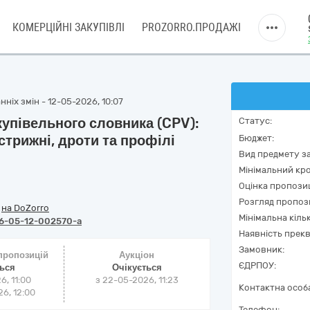
КОМЕРЦІЙНІ ЗАКУПІВЛІ
PROZORRO.ПРОДАЖІ
ніх змін - 12-05-2026, 10:07
купівельного словника (CPV):
Статус:
стрижні, дроти та профілі
Бюджет:
Вид предмету за
Мінімальний кро
Оцінка пропозиц
Розгляд пропоз
/
на DoZorro
Мінімальна кіль
6-05-12-002570-a
Наявність прекв
Замовник:
 пропозицій
Аукціон
ЄДРПОУ:
ться
Очікується
6, 11:00
з
22-05-2026, 11:23
Контактна особ
6, 12:00
Телефон: