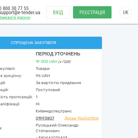
0 800 30 77 55
support@e-tender.ua
ВХІД
РЕЄСТРАЦІЯ
UK
Замовити дзвінок
СПРОЩЕНА ЗАКУПІВЛЯ
ПЕРІОД УТОЧНЕНЬ
19 000
UAH
(з ПДВ)
купівлі:
Товари
к аукціону:
96 UAH
ій:
За вартістю придбання
ицій:
Поступовий
кість пропозицій:
1
аліфікації:
Ні
Київмедспецтранс
01993807
Досьє YouControl
Русецький Олександр
а:
Степанович
+380442070403