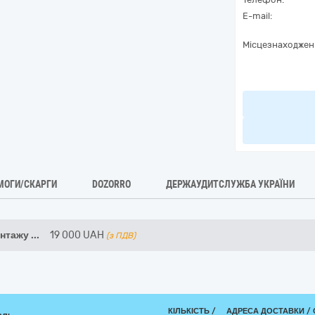
E-mail:
Місцезнаходжен
МОГИ/СКАРГИ
DOZORRO
ДЕРЖАУДИТСЛУЖБА УКРАЇНИ
онтажу
...
19 000
UAH
(з ПДВ)
КІЛЬКІСТЬ /
АДРЕСА ДОСТАВКИ /