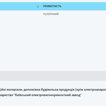
ПРИВАТНІСТЬ
публічний
укційні матеріали; допоміжна будівельна продукція (крім електроапара
овариство "Київський електровагоноремонтний завод"