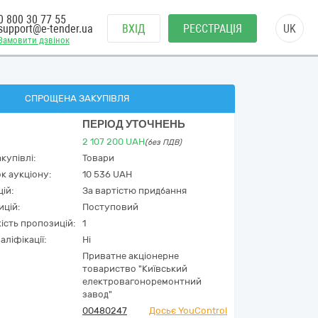
0 800 30 77 55
support@e-tender.ua
ВХІД
РЕЄСТРАЦІЯ
UK
Замовити дзвінок
СПРОЩЕНА ЗАКУПІВЛЯ
ПЕРІОД УТОЧНЕНЬ
2 107 200
UAH
(без ПДВ)
купівлі:
Товари
к аукціону:
10 536 UAH
ій:
За вартістю придбання
ицій:
Поступовий
кість пропозицій:
1
аліфікації:
Ні
Приватне акціонерне
товариство "Київський
електровагоноремонтний
завод"
00480247
Досьє YouControl