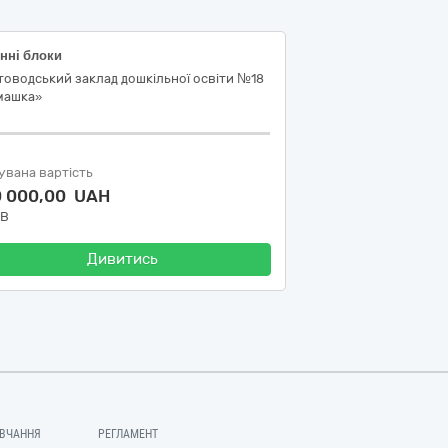
нні блоки
оводський заклад дошкільної освіти №18
машка»
увана вартість
0 000,00 UAH
ДВ
Дивитись
ВЧАННЯ
РЕГЛАМЕНТ