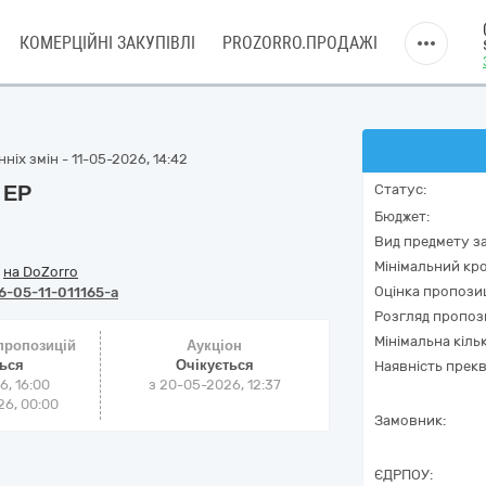
КОМЕРЦІЙНІ ЗАКУПІВЛІ
PROZORRO.ПРОДАЖІ
ніх змін - 11-05-2026, 14:42
 ЕР
Статус:
Бюджет:
Вид предмету за
Мінімальний кро
/
на DoZorro
Оцінка пропозиц
-05-11-011165-a
Розгляд пропоз
Мінімальна кіль
 пропозицій
Аукціон
ться
Очікується
Наявність прекв
6, 16:00
з
20-05-2026, 12:37
6, 00:00
Замовник:
ЄДРПОУ: