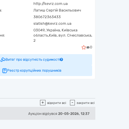
http://kevrz.com.ua
а:
Латиш Сергій Васильович
380672363433
slatish@kevrz.com.ua
03049,
Україна
,
Київська
ня:
область,
Київ,
вул. Січеславська,
2
0
Витяг про відсутність судимості
Реєстр корупційних порушників
+
-
відкрити всі
закрити всі
Аукціон відбувся
20-05-2026, 12:37