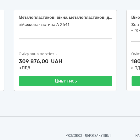
Металопластикові вікна, металопластикові двері
Віко
військова частина А 2641
Жовт
«Ро
Очікувана вартість
Очік
309 876,00 UAH
18
з ПДВ
з П
Дивитись
PROZORRO - ДЕРЖЗАКУПІВЛІ
НА