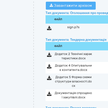
Завантажити архівом
Тип документа: Оголошення про провед
ФАЙЛ
sign.p7s
Тип документа: Тендерна документація
ФАЙЛ
Додаток 2 Технічні харак
теристики.docx
Додаток 4 Опитувальни
к контагента.docx
Додаток 5 Форма схеми
структури власності.do
cx
Документація спрощено
ї закупівлі.docx
Тип документа: Проект договору